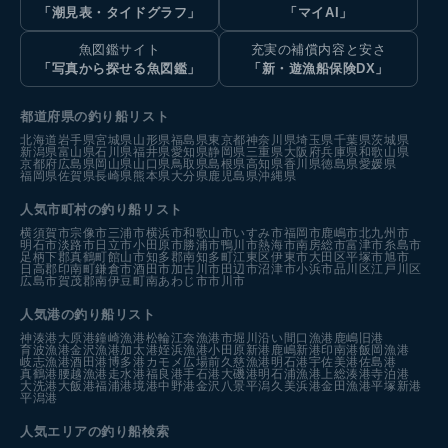
「潮見表・タイドグラフ」
「マイAI」
魚図鑑サイト
充実の補償内容と安さ
「写真から探せる魚図鑑」
「新・遊漁船保険DX」
都道府県の釣り船リスト
北海道
岩手県
宮城県
山形県
福島県
東京都
神奈川県
埼玉県
千葉県
茨城県
新潟県
富山県
石川県
福井県
愛知県
静岡県
三重県
大阪府
兵庫県
和歌山県
京都府
広島県
岡山県
山口県
鳥取県
島根県
高知県
香川県
徳島県
愛媛県
福岡県
佐賀県
長崎県
熊本県
大分県
鹿児島県
沖縄県
人気市町村の釣り船リスト
横須賀市
宗像市
三浦市
横浜市
和歌山市
いすみ市
福岡市
鹿嶋市
北九州市
明石市
淡路市
日立市
小田原市
勝浦市
鴨川市
熱海市
南房総市
富津市
糸島市
足柄下郡真鶴町
館山市
知多郡南知多町
江東区
伊東市
大田区
平塚市
旭市
日高郡印南町
鎌倉市
酒田市
加古川市
田辺市
沼津市
小浜市
品川区
江戸川区
広島市
賀茂郡南伊豆町
南あわじ市
市川市
人気港の釣り船リスト
神湊港
大原港
鐘崎漁港
松輪江奈漁港
市堀川沿い
間口漁港
鹿嶋旧港
育波漁港
金沢漁港
加太港
姪浜漁港
小田原新港
鹿嶋新港
印南港
飯岡漁港
岐志漁港
酒田港
博多港カモメ広場前
久慈漁港
明石港
宇佐美港
佐島港
真鶴港
腰越漁港
走水港
福良港
手石港
大磯港
明石浦漁港
上総湊港
寺泊港
大洗港
大飯港
福浦港
境港中野港
金沢八景平潟
久美浜港
金田漁港
平塚新港
平潟港
人気エリアの釣り船検索