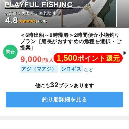
PLAYFUL FISHING
東京都
大田区
海老取川
4.8
(8件)
＜6時出船～8時帰港＞2時間便☆小物釣り
プラン［船長がおすすめの魚種を選択・ご
提案］
乗合
1,500
ポイント還元
9,000
円/人
アジ（マアジ）
シロギス
32
他にも
プランあります
釣り船詳細を見る