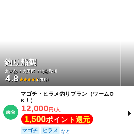
釣り船鶴
東京都
大田区
海老取川
4.8
(9件)
マゴチ・ヒラメ釣りプラン（ワームO
K！）
12,000
円/人
乗合
1,500
ポイント還元
マゴチ
ヒラメ