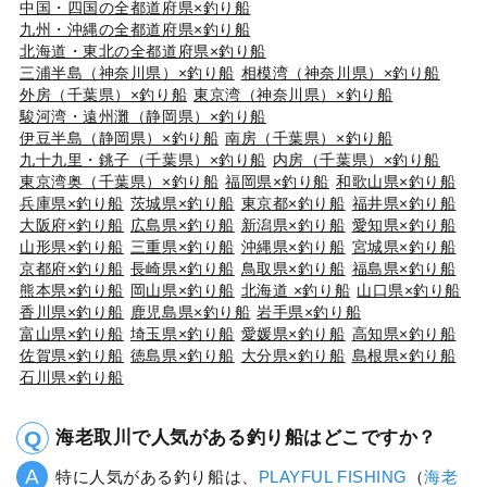
中国・四国の全都道府県×釣り船
九州・沖縄の全都道府県×釣り船
北海道・東北の全都道府県×釣り船
三浦半島（神奈川県）×釣り船
相模湾（神奈川県）×釣り船
外房（千葉県）×釣り船
東京湾（神奈川県）×釣り船
駿河湾・遠州灘（静岡県）×釣り船
伊豆半島（静岡県）×釣り船
南房（千葉県）×釣り船
九十九里・銚子（千葉県）×釣り船
内房（千葉県）×釣り船
東京湾奥（千葉県）×釣り船
福岡県×釣り船
和歌山県×釣り船
兵庫県×釣り船
茨城県×釣り船
東京都×釣り船
福井県×釣り船
大阪府×釣り船
広島県×釣り船
新潟県×釣り船
愛知県×釣り船
山形県×釣り船
三重県×釣り船
沖縄県×釣り船
宮城県×釣り船
京都府×釣り船
長崎県×釣り船
鳥取県×釣り船
福島県×釣り船
熊本県×釣り船
岡山県×釣り船
北海道 ×釣り船
山口県×釣り船
香川県×釣り船
鹿児島県×釣り船
岩手県×釣り船
富山県×釣り船
埼玉県×釣り船
愛媛県×釣り船
高知県×釣り船
佐賀県×釣り船
徳島県×釣り船
大分県×釣り船
島根県×釣り船
石川県×釣り船
海老取川で人気がある釣り船はどこですか？
特に人気がある釣り船は、
PLAYFUL FISHING
（
海老