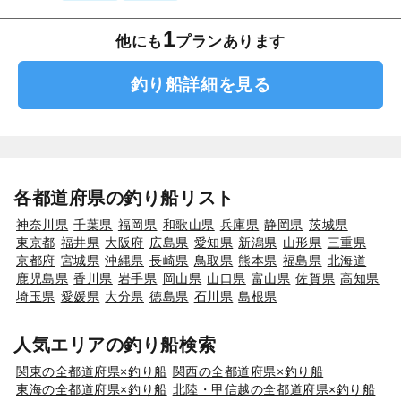
1
他にも
プランあります
釣り船詳細を見る
各都道府県の釣り船リスト
神奈川県
千葉県
福岡県
和歌山県
兵庫県
静岡県
茨城県
東京都
福井県
大阪府
広島県
愛知県
新潟県
山形県
三重県
京都府
宮城県
沖縄県
長崎県
鳥取県
熊本県
福島県
北海道
鹿児島県
香川県
岩手県
岡山県
山口県
富山県
佐賀県
高知県
埼玉県
愛媛県
大分県
徳島県
石川県
島根県
人気エリアの釣り船検索
関東の全都道府県×釣り船
関西の全都道府県×釣り船
東海の全都道府県×釣り船
北陸・甲信越の全都道府県×釣り船