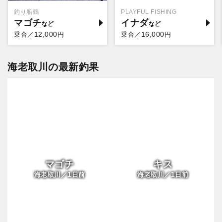
釣り船鶴
PLAYFUL FISHING
マゴチ
イナダ
12,000
16,000
乗合／
円
乗合／
円
海老取川の最新釣果
マゴチ
キス
1
1
海老取川／
日前
海老取川／
日前