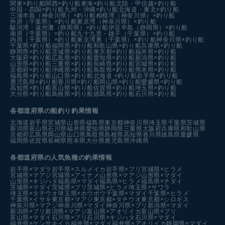
関東×釣り船
関西×釣り船
東海×釣り船
北陸・甲信越×釣り船
中国・四国×釣り船
九州・沖縄×釣り船
北海道・東北×釣り船
三浦半島（神奈川県）×釣り船
相模湾（神奈川県）×釣り船
外房（千葉県）×釣り船
東京湾（神奈川県）×釣り船
駿河湾・遠州灘（静岡県）×釣り船
伊豆半島（静岡県）×釣り船
南房（千葉県）×釣り船
九十九里・銚子（千葉県）×釣り船
内房（千葉県）×釣り船
東京湾奥（千葉県）×釣り船
神奈川県×釣り船
千葉県×釣り船
福岡県×釣り船
和歌山県×釣り船
兵庫県×釣り船
静岡県×釣り船
茨城県×釣り船
東京都×釣り船
福井県×釣り船
大阪府×釣り船
広島県×釣り船
愛知県×釣り船
新潟県×釣り船
山形県×釣り船
三重県×釣り船
長崎県×釣り船
宮城県×釣り船
京都府×釣り船
沖縄県×釣り船
鳥取県×釣り船
熊本県×釣り船
福島県×釣り船
山口県×釣り船
北海道 ×釣り船
岩手県×釣り船
鹿児島県×釣り船
香川県×釣り船
岡山県×釣り船
愛媛県×釣り船
高知県×釣り船
富山県×釣り船
佐賀県×釣り船
埼玉県×釣り船
大分県×釣り船
島根県×釣り船
徳島県×釣り船
石川県×釣り船
各都道府県の船釣り釣果情報
北海道
岩手県
宮城県
山形県
福島県
東京都
神奈川県
埼玉県
千葉県
茨城県
新潟県
富山県
石川県
福井県
愛知県
静岡県
三重県
大阪府
兵庫県
和歌山県
京都府
広島県
岡山県
山口県
鳥取県
島根県
高知県
香川県
徳島県
愛媛県
福岡県
佐賀県
長崎県
熊本県
大分県
鹿児島県
沖縄県
各都道府県の人気魚種の釣果情報
岩手県×マダラ
岩手県×スルメイカ
岩手県×ブリ
宮城県×ヒラメ
宮城県×マアジ
宮城県×アイナメ
山形県×マアジ
山形県×マダイ
山形県×キジハタ
福島県×マダイ
福島県×ヒラメ
福島県×チダイ
茨城県×マダイ
茨城県×ブリ
茨城県×ヒラメ
埼玉県×サワラ
埼玉県×タチウオ
埼玉県×ホウボウ
千葉県×マダイ
千葉県×ヒラメ
千葉県×イサキ
東京都×マアジ
東京都×タチウオ
東京都×シロギス
神奈川県×マアジ
神奈川県×マダイ
神奈川県×ブリ
新潟県×マダイ
新潟県×ブリ
新潟県×マアジ
富山県×アオリイカ
富山県×ブリ
富山県×マダイ
石川県×ブリ
石川県×キジハタ
石川県×マダイ
福井県×ケンサキイカ
福井県×マダイ
福井県×アオリイカ
静岡県×マダイ