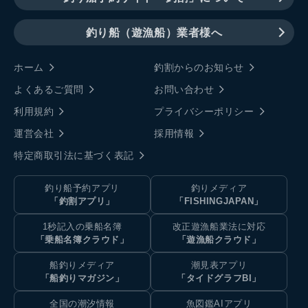
釣り船（遊漁船）業者様へ
ホーム
釣割からのお知らせ
よくあるご質問
お問い合わせ
利用規約
プライバシーポリシー
運営会社
採用情報
特定商取引法に基づく表記
釣り船予約アプリ
釣りメディア
「釣割アプリ」
「FISHINGJAPAN」
1秒記入の乗船名簿
改正遊漁船業法に対応
「乗船名簿クラウド」
「遊漁船クラウド」
船釣りメディア
潮見表アプリ
「船釣りマガジン」
「タイドグラフBI」
全国の潮汐情報
魚図鑑AIアプリ