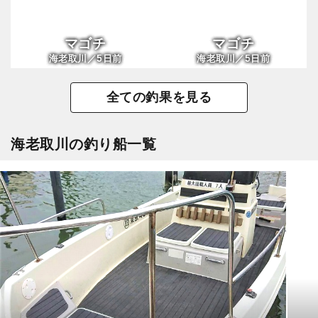
マゴチ
マゴチ
5
5
海老取川／
日前
海老取川／
日前
全ての釣果を見る
海老取川の釣り船一覧