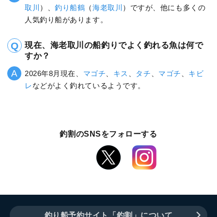
取川
）、
釣り船鶴
（
海老取川
）ですが、他にも多くの
人気釣り船があります。
現在、海老取川の船釣りでよく釣れる魚は何で
すか？
2026年8月現在、
マゴチ
、
キス
、
タチ
、
マゴチ
、
キビ
レ
などがよく釣れているようです。
釣割のSNSをフォローする
釣り船予約サイト「釣割」について