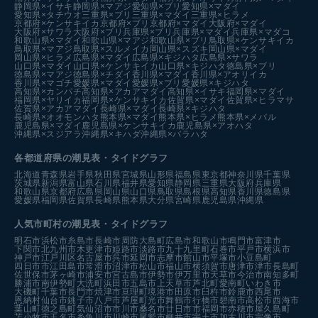
静岡県×イサキ
静岡県×マアジ
愛知県×ブリ
愛知県×マダイ
愛知県×タチウオ
三重県×ブリ
三重県×マダイ
三重県×ヒラメ
京都府×ケンサキイカ
京都府×ブリ
京都府×マダイ
大阪府×マダイ
大阪府×サワラ
大阪府×ブリ
兵庫県×ブリ
兵庫県×マダイ
兵庫県×マダコ
和歌山県×マダイ
和歌山県×マアジ
和歌山県×ブリ
鳥取県×ケンサキイカ
鳥取県×マアジ
鳥取県×スルメイカ
岡山県×スズキ
岡山県×マダイ
岡山県×ヒラメ
広島県×マダイ
広島県×キジハタ
広島県×サワラ
山口県×マダイ
山口県×ケンサキイカ
山口県×キジハタ
徳島県×ブリ
徳島県×マアジ
徳島県×チダイ
香川県×マダイ
香川県×アオリイカ
香川県×マゴチ
愛媛県×マダイ
愛媛県×ブリ
愛媛県×キジハタ
高知県×カンパチ
高知県×アカアマダイ
高知県×イサキ
福岡県×マダイ
福岡県×ヤリイカ
福岡県×ケンサキイカ
佐賀県×マダイ
佐賀県×ヒラマサ
佐賀県×アカアマダイ
長崎県×マダイ
長崎県×キジハタ
長崎県×オオモンハタ
熊本県×マダイ
熊本県×ヒラメ
熊本県×メバル
鹿児島県×マダイ
鹿児島県×ケンサキイカ
鹿児島県×アオハタ
沖縄県×スジアラ
沖縄県×キハダ
沖縄県×バラハタ
各都道府県の潮見表
・タイドグラフ
北海道
青森県
岩手県
秋田県
宮城県
山形県
福島県
東京都
神奈川県
千葉県
茨城県
新潟県
富山県
石川県
福井県
愛知県
静岡県
三重県
大阪府
兵庫県
和歌山県
京都府
広島県
岡山県
山口県
鳥取県
島根県
高知県
香川県
徳島県
愛媛県
福岡県
佐賀県
長崎県
熊本県
大分県
宮崎県
鹿児島県
沖縄県
人気市町村の潮見表・タイドグラフ
明石市
浜松市
糸島市
長崎市
周防大島町
広島市
和歌山市
鳴門市
富津市
下関市
北九州市
木更津市
姫路市
淡路市
九十九里町
石巻市
平戸市
横浜市
神戸市
江戸川区
名古屋市
呉市
延岡市
志摩市
館山市
平塚市
小豆島町
四日市市
江田島市
常滑市
沼津市
松山市
福山市
横須賀市
唐津市
津市
長島町
佐世保市
茅ヶ崎市
浦安市
宮古島市
伊勢市
伊万里市
天草市
今治市
南知多町
勝浦市
南伊勢町
大洗町
浜田市
五島市
上天草市
芦北町
愛南町
いわき市
大磯町
千葉市
長門市
焼津市
亘理町
境港市
田原市
臼杵市
鈴鹿市
西尾市
恩納村
仙台市
銚子市
八戸市
芦屋町
光市
舞鶴市
行橋市
碧南市
高松市
西海市
葉山町
徳之島町
気仙沼市
市川市
桑名市
廿日市市
福岡市
赤穂市
屋久島町
苫小牧市
玉名市
糸魚川市
川崎市
尾鷲市
柳井市
宇土市
加古川市
宗像市