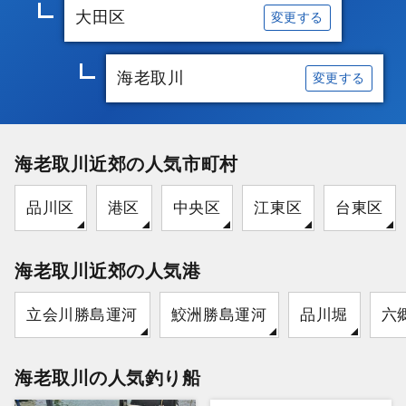
大田区
変更する
海老取川
変更する
海老取川近郊の人気市町村
品川区
港区
中央区
江東区
台東区
海老取川近郊の人気港
立会川勝島運河
鮫洲勝島運河
品川堀
六
海老取川の人気釣り船