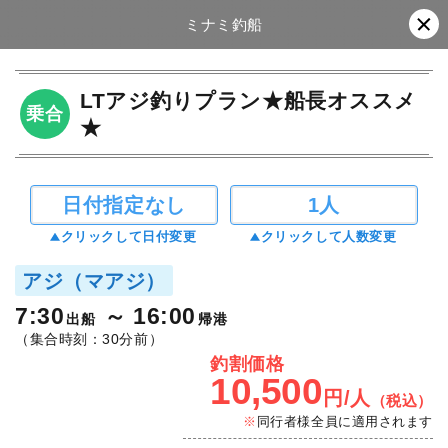
ミナミ釣船
LTアジ釣りプラン★船長オススメ
乗合
★
日付指定なし
1人
クリックして日付変更
クリックして人数変更
アジ（マアジ）
7:30
16:00
出船
帰港
（集合時刻：30分前）
釣割価格
10,500
円/人
（税込）
同行者様全員に適用されます