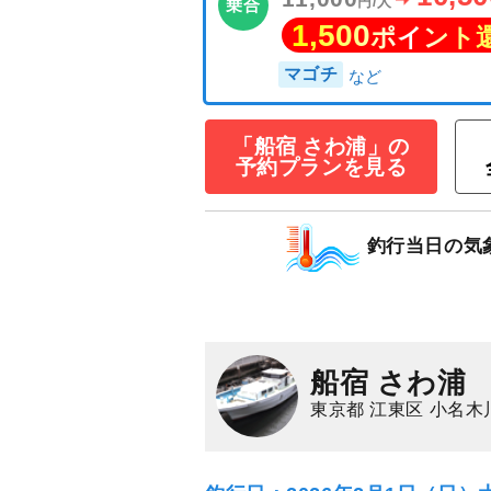
☆釣割限定価格
「船宿 さわ浦」の
予約プランを見る
アーマゴチ釣り
10
11,000
円/人
乗合
1,500
釣行当日の気
ポイン
マゴチ
船宿 さわ浦
東京都 江東区 小名木