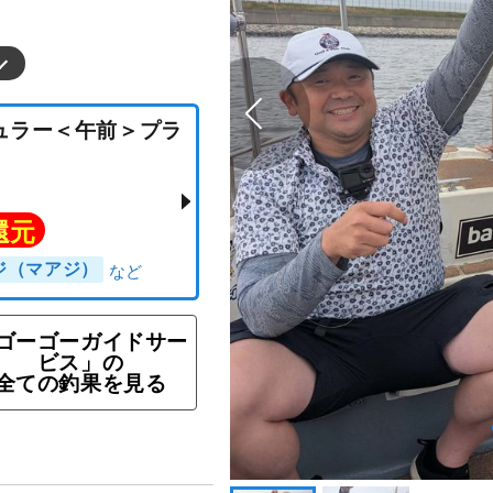
レギュラー＜午前＞プラ
ト還元
ゴーゴーガイドサー
ビス」の
アジ（マアジ）
全ての釣果を見る