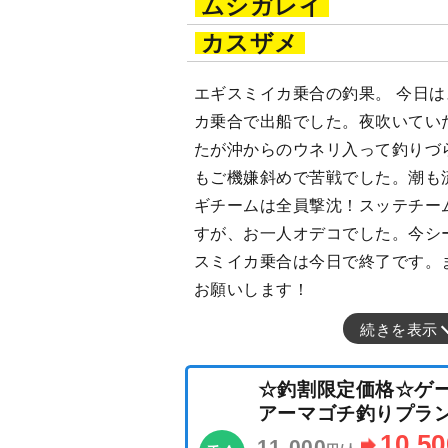
ムシガレイ
カスザメ
エギスミイカ乗合の釣果。 今日
カ乗合で出船でした。夜吹いてい
たが沖からのウネリ入って釣りづ
もご機嫌斜めで苦戦でした。潮も
ギチームは全員撃沈！スッテチー
すが、お一人オデコでした。今シ
スミイカ乗合は今日で終了です。
お願いします！
続きを表示