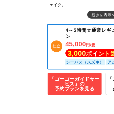
ェイク。
続きを表示
4～5時間☆通常
ン
45,000
円/隻
仕立
3,000
ポイン
「ゴーゴーガイドサー
「
ビス」の
シーバス（スズキ）
予約プランを見る