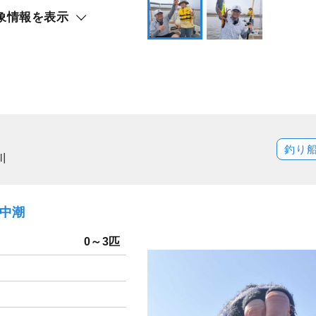
象情報を表示
釣り
川
）中潮
）
0～3匹