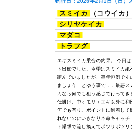
釣行日：2026年2月1日（日）
スミイカ
（コウイカ
シリヤケイカ
マダコ
トラフグ
エギスミイカ乗合の釣果。 今日
ト出船でした。今季はスミイカ絶
踏んでいましたが、毎年恒例です
ましょう！とゆう事で．．最悪ス
カなら何でも狙う感じで行ってき
仕掛け、中オモリ＋エギ以外に和
何でも有り。ポイントに到着して
れないのにいきなり本命キャッチ
ト爆撃で流し換えてポツリポツリ