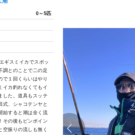
大潮
）
0～5匹
はエギスミイカでスポッ
不調とのことで二の足
ので１回くらいはやり
ミイカ釣れなくてもイ
ました。道具もスッテ
田式、シャコテンヤと
開始すると潮は全く流
！その後もピンポイン
と空振りの流しも無く