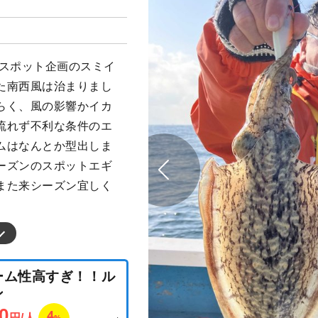
はスポット企画のスミイ
た南西風は治まりまし
らく、風の影響かイカ
流れず不利な条件のエ
ムはなんとか型出しま
ーズンのスポットエギ
また来シーズン宜しく