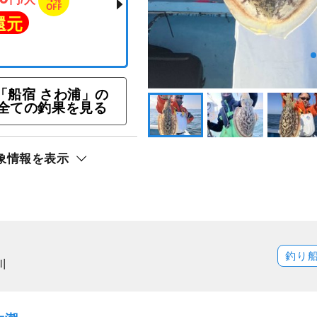
☆ゲーム性高すぎ！！ル
「船宿 さわ浦」の
全ての釣果を見る
プラン
,500
4
円/人
%
OFF
象情報を表示
ト還元
釣り
川