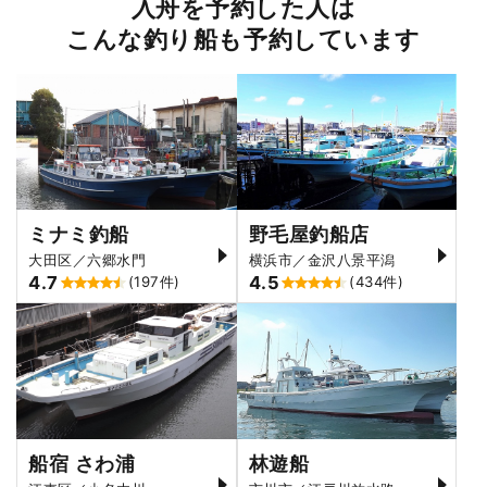
入舟を予約した人は
こんな釣り船も予約しています
ミナミ釣船
野毛屋釣船店
大田区／六郷水門
横浜市／金沢八景平潟
4.7
4.5
(197件)
(434件)
船宿 さわ浦
林遊船