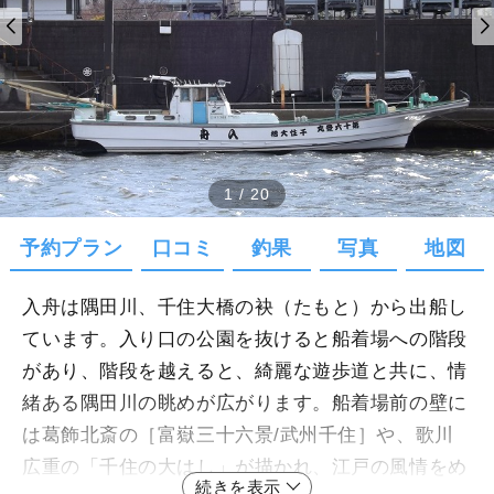
1
/
20
予約プラン
口コミ
釣果
写真
地図
入舟は隅田川、千住大橋の袂（たもと）から出船し
ています。入り口の公園を抜けると船着場への階段
があり、階段を越えると、綺麗な遊歩道と共に、情
緒ある隅田川の眺めが広がります。船着場前の壁に
は葛飾北斎の［富嶽三十六景/武州千住］や、歌川
広重の「千住の大はし」が描かれ、江戸の風情をめ
続きを表示