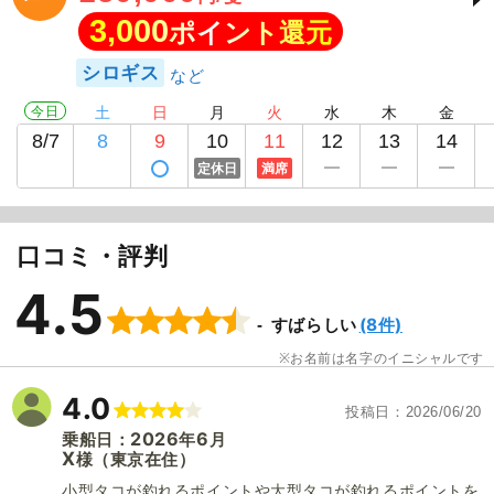
3,000
ポイント還元
シロギス
今日
土
日
月
火
水
木
金
8/7
8
9
10
11
12
13
14
定休日
満席
口コミ・評判
4.5
(8件)
すばらしい
お名前は名字のイニシャルです
4.0
投稿日
2026/06/20
2026
6
乗船日：
年
月
X
（東京在住）
様
小型タコが釣れるポイントや大型タコが釣れるポイントを