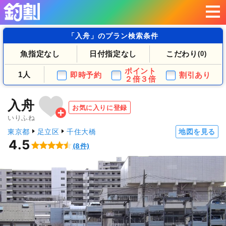
「入舟」のプラン検索条件
魚指定なし
日付指定なし
こだわり
(0)
ポイント
1人
即時予約
割引あり
２倍３倍
入舟
お気に入りに登録
いりふね
東京都
足立区
千住大橋
地図を見る
4.5
(8件)