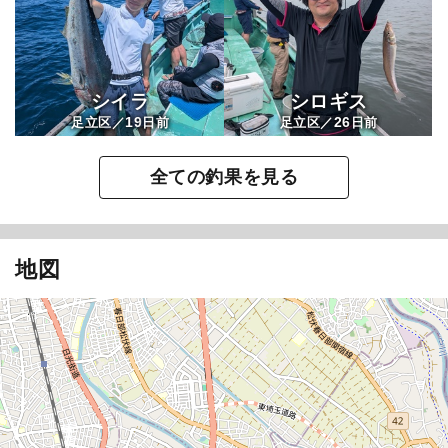
シイラ
シロギス
19
26
足立区／
日前
足立区／
日前
全ての釣果を見る
地図