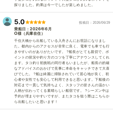
探りました。釣果は今一でしたが楽しめました。
5.0
投稿日
2026/06/29
2026
6
乗船日：
年
月
O
（兵庫在住）
様
千住大橋から出船している入舟さんにお世話になりまし
た。都内からのアクセスが非常に良く、電車でも車でも行
きやすいのがありがたいです。 ?船長がとても親切で、ポ
イントの状況や釣り方のコツを丁寧にアナウンスしてくれ
ます。タコ釣り初挑戦の同行者もいましたが、船長の的確
なアドバイスのおかげで見事に本命をキャッチできて大喜
びでした。 ?船は綺麗に掃除されていて居心地が良く、初
心者や女性でも安心して利用できると思います。下船後の
対応まで一貫して気持ちよく、スタッフの皆さんの温かい
人柄が伝わってくる素晴らしい船宿です。 ?シーズン中は
予約が埋まりやすいですが、またタコを狙う際はこちらか
ら出船したいと思います！