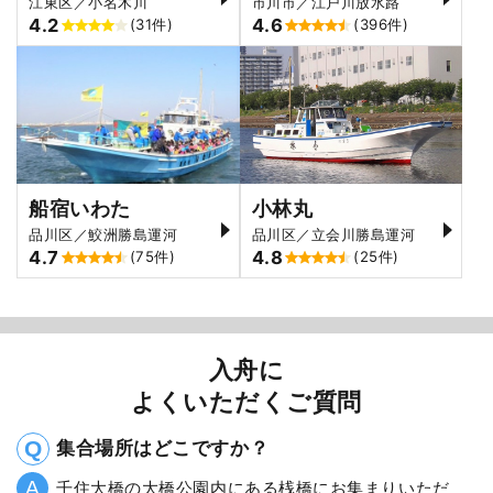
江東区／小名木川
市川市／江戸川放水路
4.2
4.6
(31件)
(396件)
船宿いわた
小林丸
品川区／鮫洲勝島運河
品川区／立会川勝島運河
4.7
4.8
(75件)
(25件)
入舟に
よくいただくご質問
集合場所はどこですか？
千住大橋の大橋公園内にある桟橋にお集まりいただ