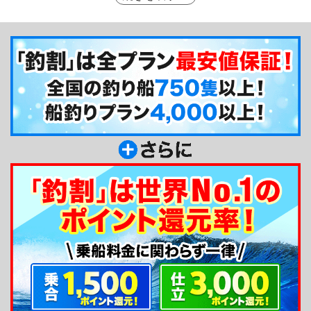
いっぱい感じる事ができます。その上、隅田川を船
で下っての出船となりますので、【江戸】の時代に
タイムスリップしたような気持ちになるかもしれま
せんネ。
釣り船からのメッセージ
東京湾奥の釣り船［入舟］です！何卒よろしくお
願いいたしますm(__)m。湾奥ならではの釣りを皆
さんに楽しんで頂きたいという思いから、屋形船だ
けでなく、釣り船での出船もしています。分からな
い事はなんでも聞いて下さいね～☆