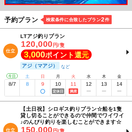
2
予約プラン
検索条件に合致したプラン
件
LTアジ釣りプラン
120,000
円/隻
仕立
3,000
ポイント還元
アジ（マアジ）
今日
土
日
月
火
水
木
金
8/7
8
9
10
11
12
13
14
定休日
満席
【土日祝】シロギス釣りプラン☆船を1隻
貸し切ることができるので仲間でワイワイ
♪のんびり釣りを楽しむことができます☆
150,000
仕立
円/隻