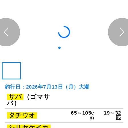
釣行日：2026年7月13日（月）大潮
サバ
（ゴマサ
バ）
65～105c
19～32
タチウオ
m
匹
シリヤケイカ