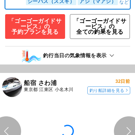
シーバス（スズキ）
アジ（マアジ）
「ゴーゴーガイドサ
「ゴーゴーガイドサ
ービス」の
ービス」の
予約プランを見る
全ての釣果を見る
釣行当日の気象情報を表示
32日前
船宿 さわ浦
東京都 江東区 小名木川
釣り船詳細を見る