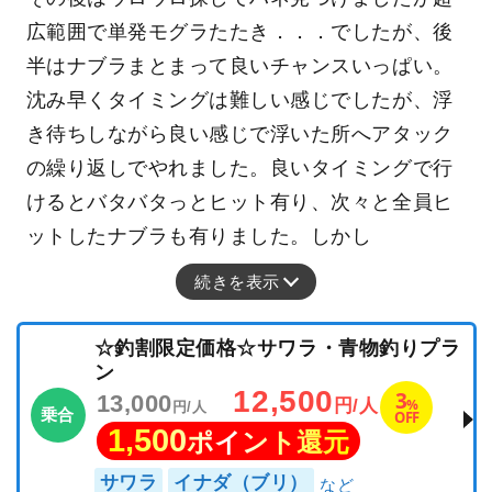
広範囲で単発モグラたたき．．．でしたが、後
半はナブラまとまって良いチャンスいっぱい。
沈み早くタイミングは難しい感じでしたが、浮
き待ちしながら良い感じで浮いた所へアタック
の繰り返しでやれました。良いタイミングで行
けるとバタバタっとヒット有り、次々と全員ヒ
ットしたナブラも有りました。しかし
続きを表示
☆釣割限定価格☆サワラ・青物釣りプラ
ン
12,500
3
13,000
%
円/人
円/人
乗合
OFF
1,500
ポイント還元
サワラ
イナダ（ブリ）