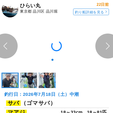
22日前
ひらい丸
東京都 品川区 品川堀
釣り船詳細を見る
釣行日：2026年7月18日（土）中潮
サバ
（ゴマサバ）
マアジ
18～33cm
18～81匹