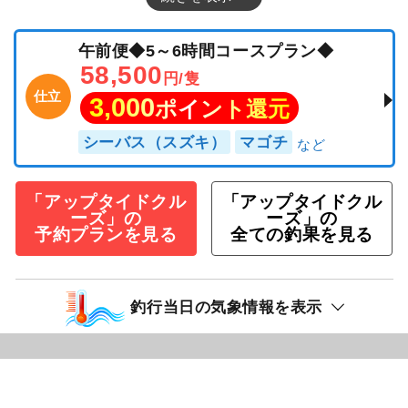
午前便◆5～6時間コースプラン◆
58,500
円/隻
仕立
3,000
ポイント還元
シーバス（スズキ）
マゴチ
「アップタイドクル
「アップタイドクル
ーズ」の
ーズ」の
予約プランを見る
全ての釣果を見る
釣行当日の気象情報を表示