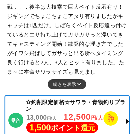
戦．．．後半は大捜索で巨大ベイト反応有り！
ジギングでちょこちょこアタリ有りましたがキ
ャッチは1匹だけ。しばらくベイト反応追っ付け
ているとエサ持ち上げてガサガサっと浮いてき
てキャスティング開始！散発的な浮き方でした
がイワシ飛ばしてガサっと出る所へタイミング
良く行けると2人、3人とヒット有りました。た
ま～に本命サワラサイズも見えまし
続きを表示
☆釣割限定価格☆サワラ・青物釣りプラ
ン
12,500
3
13,000
%
円/人
円/人
乗合
OFF
1,500
ポイント還元