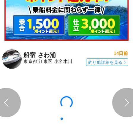
14日前
船宿 さわ浦
東京都 江東区 小名木川
釣り船詳細を見る