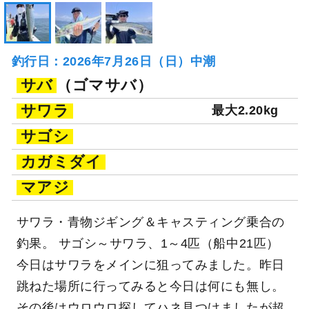
釣行日：2026年7月26日（日）中潮
サバ
（ゴマサバ）
サワラ
最大2.20kg
サゴシ
カガミダイ
マアジ
サワラ・青物ジギング＆キャスティング乗合の
釣果。 サゴシ～サワラ、1～4匹（船中21匹）
今日はサワラをメインに狙ってみました。昨日
跳ねた場所に行ってみると今日は何にも無し。
その後はウロウロ探してハネ見つけましたが超