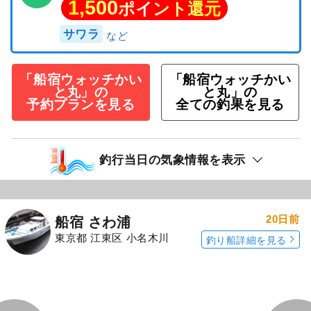
1,500
ポイント還元
サワラ
「船宿ウォッチかい
「船宿ウォッチかい
と丸」の
と丸」の
予約プランを見る
全ての釣果を見る
釣行当日の気象情報を表示
20日前
船宿 さわ浦
東京都 江東区 小名木川
釣り船詳細を見る