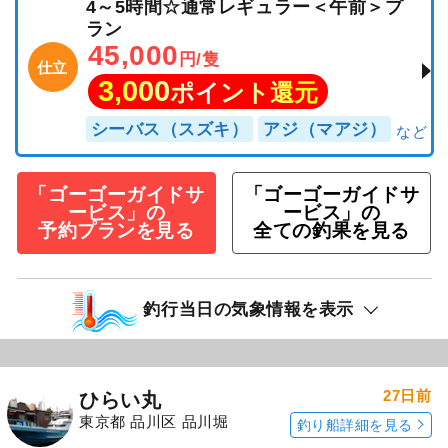
4～5時間☆通常レギュラー＜午前＞プ
ラン
45,000
円/隻
仕立
3,000
ポイント還元
シーバス（スズキ）
アジ（マアジ）
「ゴーゴーガイドサ
「ゴーゴーガイドサ
ービス」の
ービス」の
予約プランを見る
全ての釣果を見る
釣行当日の気象情報を表示
27日前
ひらい丸
東京都 品川区 品川堀
釣り船詳細を見る