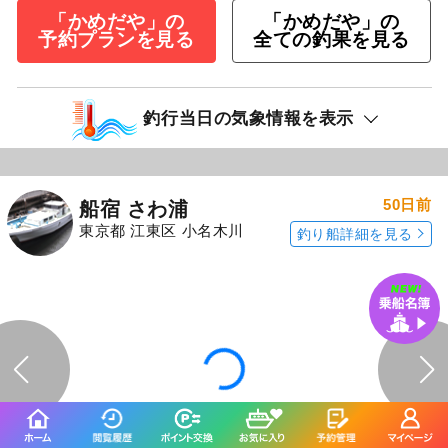
「かめだや」の
「かめだや」の
予約プランを見る
全ての釣果を見る
釣行当日の気象情報を表示
50日前
船宿 さわ浦
東京都 江東区 小名木川
釣り船詳細を見る