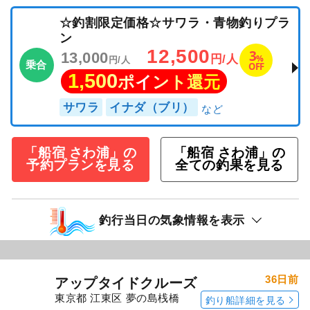
☆釣割限定価格☆サワラ・青物釣りプラ
ン
12,500
3
13,000
%
円/人
円/人
乗合
OFF
1,500
ポイント還元
サワラ
イナダ（ブリ）
「船宿 さわ浦」の
「船宿 さわ浦」の
予約プランを見る
全ての釣果を見る
釣行当日の気象情報を表示
36日前
アップタイドクルーズ
東京都 江東区 夢の島桟橋
釣り船詳細を見る