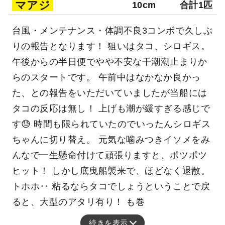
マアジ
10cm
合計1匹
台風・メンテナンス・体調不良3コンボで久しぶ
りの報告となります！ 狙いはタコ、シロギス。
午後からの半日便でやや不安な干潮潮止まりか
らのスタートです。 午前中はなかなか良かっ
た、との報告をいただいていましたが当船には
タコの反応は無し！ 上げも潮が緩すぎる感じで
す😓 時間も限られていたのでいったんシロギス
ちゃんに切り替え。 元気な噛みつきイソメをみ
んなで一生懸命付けて頑張りますと、ポツポツ
ヒット！ しかし底曳船襲来で、ほどなく退散。
トホホ‥ 粘るならタコでしょうということで戻
ると、大型のアタリ有り！ も巻
続きを表示