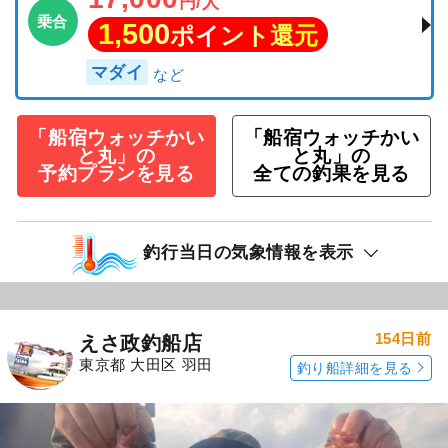
円/人
乗合
1,500
ポイント還元
マダイ
「船宿ウォッチかい
「船宿ウォッチかい
と丸」の
と丸」の
予約プランを見る
全ての釣果を見る
釣行当日の気象情報を表示
154日前
えさ政釣船店
東京都 大田区 羽田
釣り船詳細を見る