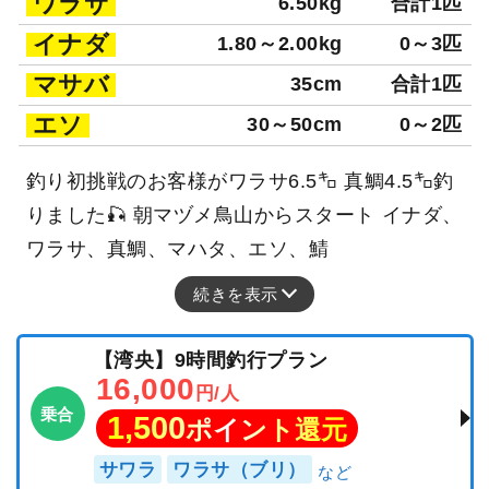
ワラサ
6.50kg
合計1匹
イナダ
1.80～2.00kg
0～3匹
マサバ
35cm
合計1匹
エソ
30～50cm
0～2匹
釣り初挑戦のお客様がワラサ6.5㌔ 真鯛4.5㌔釣
りました🎣 朝マヅメ鳥山からスタート イナダ、
ワラサ、真鯛、マハタ、エソ、鯖
続きを表示
【湾央】9時間釣行プラン
16,000
円/人
乗合
1,500
ポイント還元
サワラ
ワラサ（ブリ）