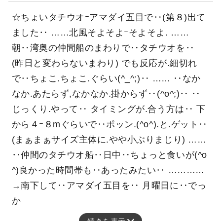
☆ちょいタチウオｰアマダイ五目で‥(第８)出て
ました‥ ……北風そよそよｰそよそよ. ……
朝‥湾奥の仲間船のまわりで‥タチウオを‥
(昨日と変わらないまわり) でも反応が.細切れ
で‥ちょこ.ちょこ.ぐらい(^_^;)‥ …… ‥なか
なか.あたらず,なかなか.掛からず‥(^o^;)‥ ‥
じっくり.やって‥ タイミングが.合う方は‥ 下
から４ｰ８mぐらいで‥ポッン.(^o^).と.ゲット‥
(まぁまぁサイズ主体に.やや小ぶりまじり) ……
‥仲間のタチウオ船‥日中‥ちょっと食いが(^o
^)良かった時間帯も‥あったみたい‥ …………
→南下して‥アマダイ五目を‥ 月曜日に‥でっ
か