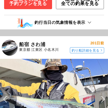
予約プランを見る
全ての釣果を見る
釣行当日の気象情報を表示
201日前
船宿 さわ浦
東京都 江東区 小名木川
釣り船詳細を見る