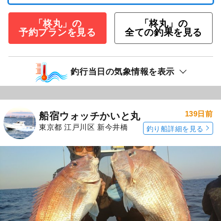
「柊丸」の
「柊丸」の
予約プランを見る
全ての釣果を見る
釣行当日の気象情報を表示
139日前
船宿ウォッチかいと丸
東京都 江戸川区 新今井橋
釣り船詳細を見る