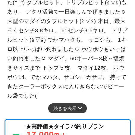
た(^_^) ダブルヒット、トリプルヒット(≧▽≦)も
あり。 アタリ活発で一日楽しんで頂きました☺
大型のマダイのダブルヒット(≧▽≦) 本日、最大
６４センチ3.8キロ。 61センチ3.5キロ。 トリプ
ルヒット(≧▽≦) でかマハタも。 サゴシも。 1キ
ロ以上いっぱい釣れました☺ ホウボウもいっぱ
い釣れました☺ マダイ、60オーバー3枚～塩焼
きサイズまで トップ５枚。 マダイ12枚。 ホウ
ボウ14、でかマハタ、サゴシ、カサゴ。 持って
きたクーラーボックスに入りきらないでビニー
ル袋でした(
続きを表示
★高評価★タイラバ釣りプラン
17,000