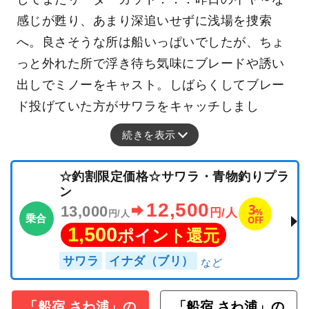
感じが甦り、あまり深追いせずに浅場を捜索
へ。良さそうな所は船いっぱいでしたが、ちょ
っと外れた所で浮き待ち気味にブレードや誘い
出しでミノーをキャスト。しばらくしてブレー
ド投げていた方がサワラをキャッチしまし
続きを表示
☆釣割限定価格☆サワラ・青物釣りプラ
ン
12,500
3
13,000
%
円/人
円/人
乗合
OFF
1,500
ポイント還元
サワラ
イナダ（ブリ）
「船宿 さわ浦」の
「船宿 さわ浦」の