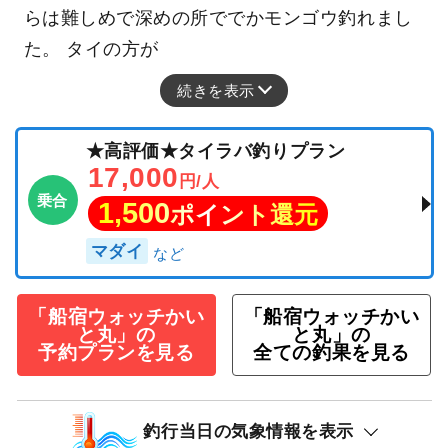
らは難しめで深めの所ででかモンゴウ釣れまし
た。 タイの方が
続きを表示
★高評価★タイラバ釣りプラン
17,000
円/人
乗合
1,500
ポイント還元
マダイ
「船宿ウォッチかい
「船宿ウォッチかい
と丸」の
と丸」の
予約プランを見る
全ての釣果を見る
釣行当日の気象情報を表示