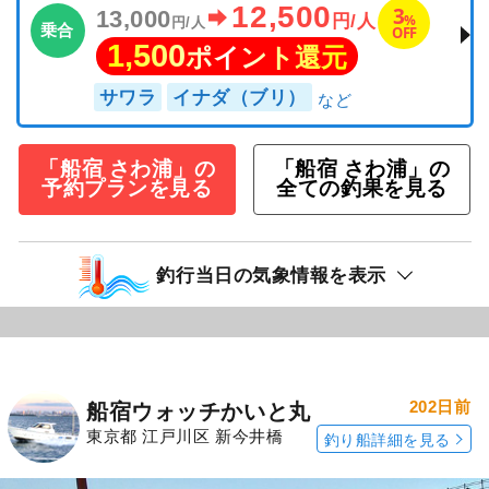
12,500
3
13,000
%
円/人
円/人
乗合
OFF
1,500
ポイント還元
サワラ
イナダ（ブリ）
「船宿 さわ浦」の
「船宿 さわ浦」の
予約プランを見る
全ての釣果を見る
釣行当日の気象情報を表示
202日前
船宿ウォッチかいと丸
東京都 江戸川区 新今井橋
釣り船詳細を見る