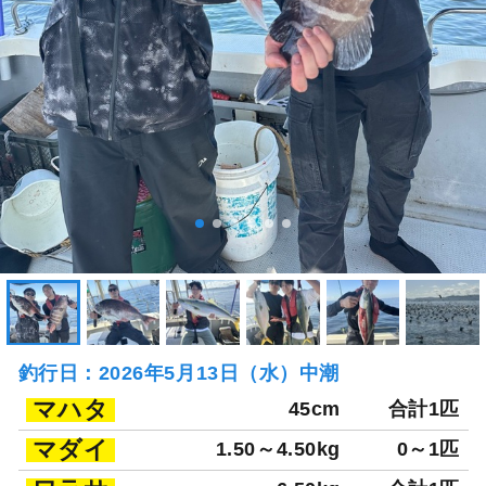
釣行日：2026年5月13日（水）中潮
マハタ
45cm
合計1匹
マダイ
1.50～4.50kg
0～1匹