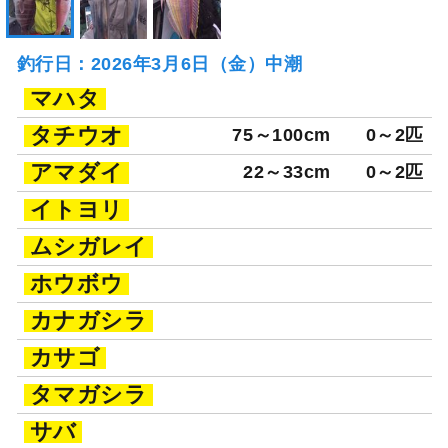
釣行日：2026年3月6日（金）中潮
マハタ
タチウオ
75～100cm
0～2匹
アマダイ
22～33cm
0～2匹
イトヨリ
ムシガレイ
ホウボウ
カナガシラ
カサゴ
タマガシラ
サバ