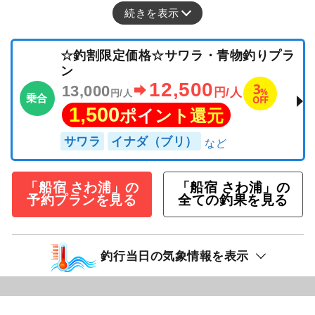
続きを表示
☆釣割限定価格☆サワラ・青物釣りプラ
ン
12,500
3
13,000
%
円/人
円/人
乗合
OFF
1,500
ポイント還元
サワラ
イナダ（ブリ）
「船宿 さわ浦」の
「船宿 さわ浦」の
予約プランを見る
全ての釣果を見る
釣行当日の気象情報を表示