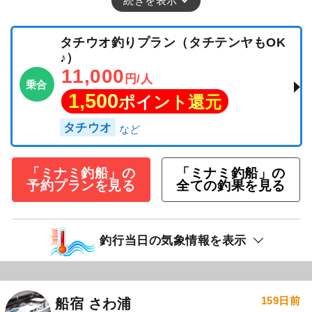
続きを表示
タチウオ釣りプラン（タチテンヤもOK
♪）
11,000
円/人
乗合
1,500
ポイント還元
タチウオ
「ミナミ釣船」の
「ミナミ釣船」の
予約プランを見る
全ての釣果を見る
釣行当日の気象情報を表示
159日前
船宿 さわ浦