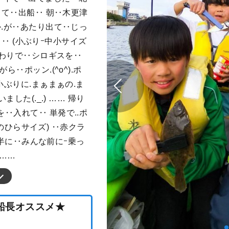
して‥出船‥ 朝‥木更津
か.が‥あたり出て‥じっ
ンと‥ (小ぶりｰ中小サイズ
まわりで‥シロギスを‥
‥ポッン.(^o^).ポ
小ぶりに.まぁまぁの.ま
ました(._.) …… 帰り
‥入れて‥ 単発で..ポ
(手のひらサイズ) ‥赤クラ
5時半に‥みんな前にｰ乗っ
……