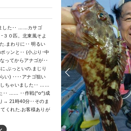
てました‥ ……カサゴ
,０ｰ３０匹。北東風そよ
れた.まわりに‥ 明るい
)ポッンと‥ (小ぶりｰ中
暗くなってからアナゴが‥
体に.ぶっといの.まじり
らい) ‥‥アナゴ狙い
)vしちゃいました‥ ……
 …… ‥作戦(^o^)成
→ 21時40分‥そのま
してくれた.お客様ありが