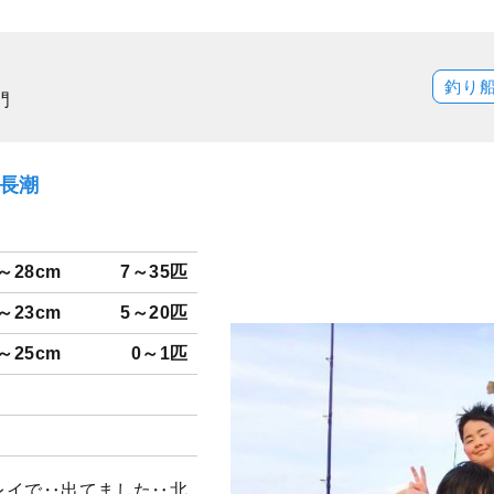
釣り
門
）長潮
～28cm
7～35匹
～23cm
5～20匹
～25cm
0～1匹
カレイで‥出てました‥北