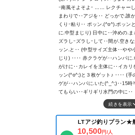
ｰ南風そよそよｰ …… レクチャー
まわりで‥アジを‥ どっかで.誰
くりｰ粘り‥ ポッン.(^o^).ポッ
に.中型まじり) 日中に‥沖めの.
ズラしｰズラしｰして‥間が.空きながら
ッン.と‥ (中型サイズ主体‥やや
じり) ‥‥ 赤クラゲが‥ハンパに.い
がけに‥カレイを主体に‥イカリを
ッン(^o^;)と３枚ゲット♪ ‥‥ 
ゲが‥ハンパに.いた(^_^;)‥1
てもらい‥ギリギリ水門の中に‥ 
続きを表示