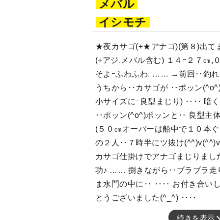
メバル
イシモチ
★夜カサゴ(+★アナゴ)(第８)出
(+アジ.メバル含む) １４ｰ２７㎝
そよｰふわふわ. …… →前回‥釣
うちから‥カサゴが ‥ポッン(^o^
小サイズにｰ良型まじり) ‥‥ 
‥ポッン(^o^)ポッンと‥ 良型主
(５０㎝オーバーは船中で１０本ぐ
の２人‥７時半にツ抜け(^^)v(^^
カサゴ仕掛けでアナゴまじりました‥
功♪ …… 捌きながら‥ブラブラ走り
ま水門の中に‥ ‥‥ お付き合い
とうございました(^_^) ‥‥
続きを表示