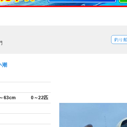
釣り
門
小潮
～63cm
0～22匹