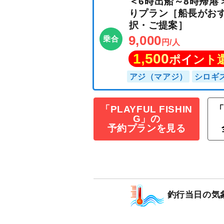
＜6時出船～8時
「PLAYFUL FISHIN
「
りプラン［船長
G」の
択・ご提案］
予約プランを見る
9,000
乗合
円/人
1,500
ポイン
アジ（マアジ）
シ
釣行当日の気