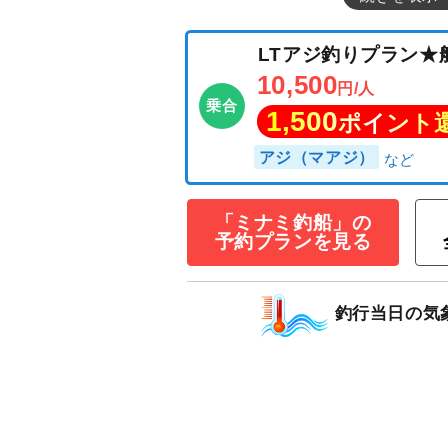
LTアジ釣りプラ
10,500
円/人
「ミナミ釣船」の
乗合
予約プランを見る
1,500
ポイン
アジ（マアジ）
釣行当日の気