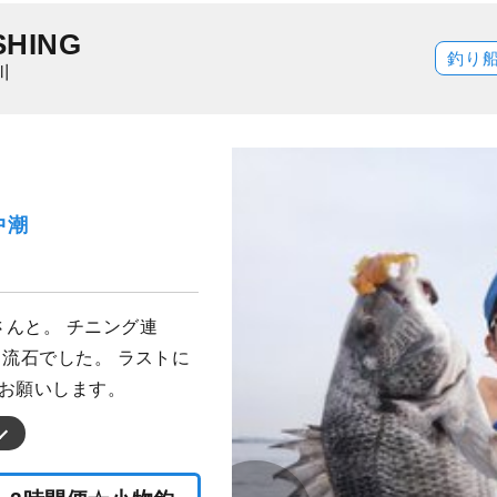
SHING
釣り
川
中潮
んと。 チニング連
 流石でした。 ラストに
くお願いします。