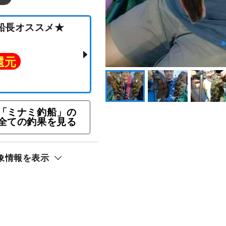
ン★船長オススメ★
「ミナミ釣船」の
全ての釣果を見る
ト還元
象情報を表示