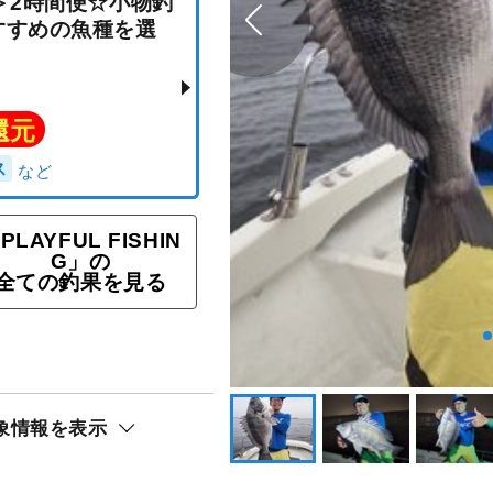
帰港＞2時間便☆小物釣
PLAYFUL FISHIN
がおすすめの魚種を選
G」の
全ての釣果を見る
ト還元
ロギス
象情報を表示