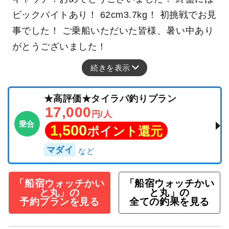
ビックバイトあり！ 62cm3.7kg！ 初挑戦でお見
事でした！ ご乗船いただいた皆様、暑い中あり
がとうございました！
続きを表示
★高評価★タイラバ釣りプラン
17,000
円/人
乗合
1,500
ポイント還元
マダイ
「船宿ウォッチかい
「船宿ウォッチかい
と丸」の
と丸」の
予約プランを見る
全ての釣果を見る