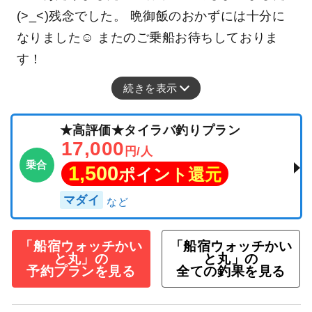
(>_<)残念でした。 晩御飯のおかずには十分に
なりました☺ またのご乗船お待ちしておりま
す！
続きを表示
★高評価★タイラバ釣りプラン
17,000
円/人
乗合
1,500
ポイント還元
マダイ
「船宿ウォッチかい
「船宿ウォッチかい
と丸」の
と丸」の
予約プランを見る
全ての釣果を見る