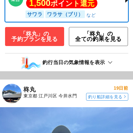
1,500
ポイント還元
サワラ
ワラサ（ブリ）
「柊丸」の
「柊丸」の
予約プランを見る
全ての釣果を見る
釣行当日の気象情報を表示
19日前
柊丸
東京都 江戸川区 今井水門
釣り船詳細を見る