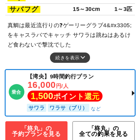
サバフグ
15～30cm
1～3匹
真鯛は最近流行りの❓ゲーリーグラブ4&#x3305;
をキャスラバでキャッチ サワラは跳ねはあるけ
ど食わないで撃沈でした
続きを表示
【湾央】9時間釣行プラン
16,000
円/人
乗合
1,500
ポイント還元
サワラ
ワラサ（ブリ）
「柊丸」の
「柊丸」の
予約プランを見る
全ての釣果を見る