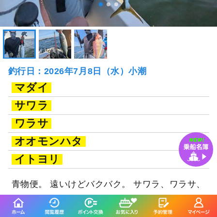
釣行日：2026年7月8日（水）小潮
マダイ
サワラ
ワラサ
オオモンハタ
イトヨリ
青物便。 遠いけどバクバク。 サワラ、ワラサ、
真鯛、オオモンハタ イトヨリ等など釣れて、 大
盛り上がりで、 クーラパンパンで後はリリース