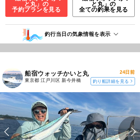
と丸」の
と丸」の
予約プランを見る
全ての釣果を見る
釣行当日の気象情報を表示
24日前
船宿ウォッチかいと丸
東京都 江戸川区 新今井橋
釣り船詳細を見る