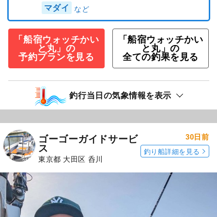
マダイ
「船宿ウォッチかい
「船宿ウォッチかい
と丸」の
と丸」の
予約プランを見る
全ての釣果を見る
釣行当日の気象情報を表示
30日前
ゴーゴーガイドサービ
ス
釣り船詳細を見る
東京都 大田区 呑川