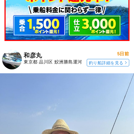
5日前
和彦丸
東京都 品川区 鮫洲勝島運河
釣り船詳細を見る