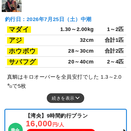
釣行日：2026年7月25日（土）中潮
マダイ
1.30～2.00kg
1～2匹
アジ
32cm
合計1匹
ホウボウ
28～30cm
合計2匹
サバフグ
20～40cm
2～4匹
真鯛はキロオーバーを全員安打でした 1.3～2.0
㌔で5枚
続きを表示
【湾央】9時間釣行プラン
16,000
円/人
乗合