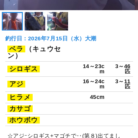
釣行日：2026年7月15日（水）大潮
ベラ
（キュウセ
ン）
14～23c
3～46
シロギス
m
匹
16～24c
3～11
アジ
m
匹
ヒラメ
45cm
カサゴ
ホウボウ
☆アジｰシロギス+マゴチで‥(第８)出てまし