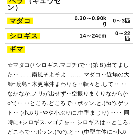
ベラ
（キュウセ
ン）
0.30～0.90k
マダコ
0～3匹
g
0～22
シロギス
14～24cm
匹
ギマ
☆マダコ(+シロギス.マゴチ)で‥(第８)出てまし
た‥ ……南風そよそよｰ …… マダコ‥近場の大
師ｰ扇島ｰ 木更津沖まわりを‥転々と.して‥ ‥
なかなか.ノリが出せず‥空振りまくりながら(^
o^;)‥ ‥ところ.どころで‥ポッン.と.(^o^).ゲッ
ト‥ (小ぶりｰやや小ぶりに.中型まじり) ‥‥ 同
時に+シロギス.マゴチを‥ シロギスは‥ところ.
どころで‥ポッン.(^o^).と‥ (中型主体にｰ小ぶ