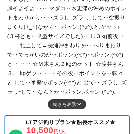
風そよそよ ‥‥ マダコ‥木更津の沖めのポイン
トまわりから‥ ‥ズラしｰズラしｰして‥空振り
まくり(+_+)ながら‥ ポッン.(^o^).と.ゲット♪
(３杯とも‥良型サイズでした)‥１.３kg前後‥
…… 北上して→長浦沖まわりを‥ へりまわり
で‥でっかいのが‥ポッン.(^o^)‥ポッン.(^o^)
と‥ ‥‥ ☆Ｍ木さん２kgのゲット ☆渡井さん
３.１kgゲット ‥‥ その後‥ポイントを‥転々
と.して‥単発でポッン(^o^)と.出て‥ ズラしｰズ
ラしｰして‥なんとか‥ポッン.ポッン.(^o^).
続きを表示
LTアジ釣りプラン★船長オススメ★
10,500
円/人