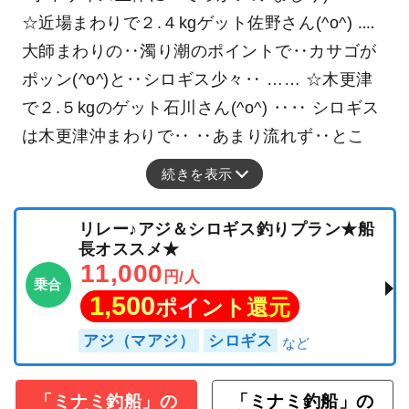
☆近場まわりで２.４kgゲット佐野さん(^o^) ‥‥
大師まわりの‥濁り潮のポイントで‥カサゴが
ポッン(^o^)と‥シロギス少々‥ …… ☆木更津
で２.５kgのゲット石川さん(^o^) ‥‥ シロギス
は木更津沖まわりで‥ ‥あまり流れず‥とこ
続きを表示
リレー♪アジ＆シロギス釣りプラン★船
長オススメ★
11,000
円/人
乗合
1,500
ポイント還元
アジ（マアジ）
シロギス
「ミナミ釣船」の
「ミナミ釣船」の