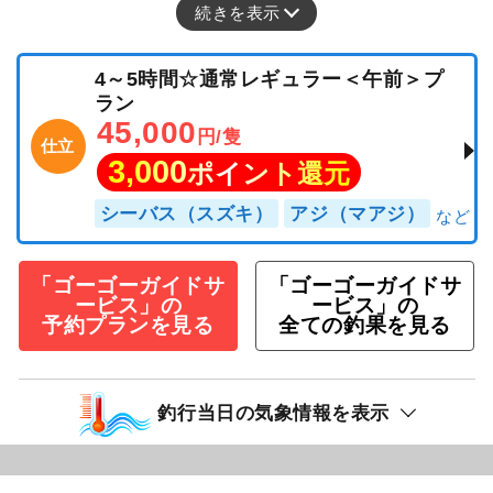
続きを表示
4～5時間☆通常レギュラー＜午前＞プ
ラン
45,000
円/隻
仕立
3,000
ポイント還元
シーバス（スズキ）
アジ（マアジ）
「ゴーゴーガイドサ
「ゴーゴーガイドサ
ービス」の
ービス」の
予約プランを見る
全ての釣果を見る
釣行当日の気象情報を表示