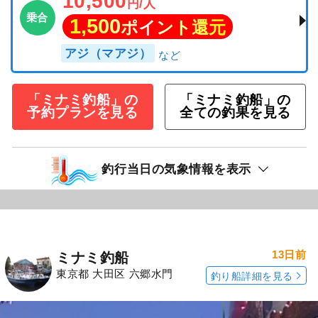
10,500
円/人
乗合
1,500
ポイント還元
アジ（マアジ）
「ミナミ釣船」の
「ミナミ釣船」の
予約プランを見る
全ての釣果を見る
釣行当日の気象情報を表示
13日前
ミナミ釣船
東京都 大田区 六郷水門
釣り船詳細を見る