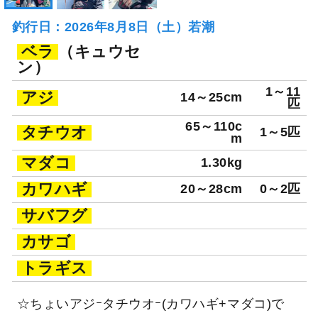
釣行日：2026年8月8日（土）若潮
ベラ
（キュウセ
ン）
1～11
アジ
14～25cm
匹
65～110c
タチウオ
1～5匹
m
マダコ
1.30kg
カワハギ
20～28cm
0～2匹
サバフグ
カサゴ
トラギス
☆ちょいアジｰタチウオｰ(カワハギ+マダコ)で