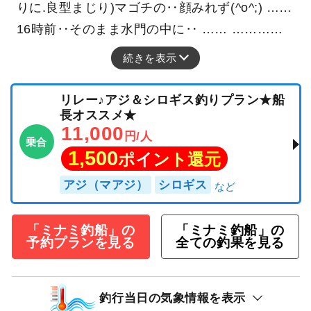
りに.良型まじり)マゴチの‥顔みれず(^o^;) ……
16時前‥そのまま水門の中に‥ …… …………
続きを表示
リレー♪アジ＆シロギス釣りプラン★船
長オススメ★
11,000
円/人
乗合
1,500
ポイント還元
アジ（マアジ）
シロギス
「ミナミ釣船」の
「ミナミ釣船」の
予約プランを見る
全ての釣果を見る
釣行当日の気象情報を表示