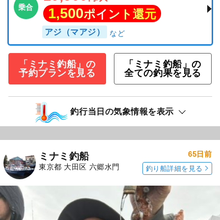
乗合
1,500
ポイント還元
アジ（マアジ）
「ミナミ釣船」の
「ミナミ釣船」の
予約プランを見る
全ての釣果を見る
釣行当日の気象情報を表示
65日前
ミナミ釣船
東京都 大田区 六郷水門
釣り船詳細を見る