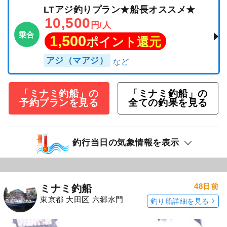
LTアジ釣りプラン★船長オススメ★
10,500
円/人
乗合
1,500
ポイント還元
アジ（マアジ）
「ミナミ釣船」の
「ミナミ釣船」の
予約プランを見る
全ての釣果を見る
釣行当日の気象情報を表示
48日前
ミナミ釣船
東京都 大田区 六郷水門
釣り船詳細を見る