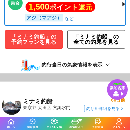
乗合
1,500
ポイント還元
アジ（マアジ）
「ミナミ釣船」の
「ミナミ釣船」の
予約プランを見る
全ての釣果を見る
釣行当日の気象情報を表示
66日前
ミナミ釣船
東京都 大田区 六郷水門
釣り船詳細を見る