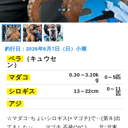
釣行日：2026年6月7日（日）小潮
ベラ
（キュウセ
ン）
0.30～3.10k
マダコ
0～5匹
g
0～11
シロギス
13～22cm
匹
アジ
☆マダコｰちょいシロギス(+マゴチ)で‥(第８)出
てました‥ ……マゴチ.不発(^o^;) ……北ｰ北東