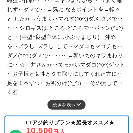
時狙い作戦‥ ‥‥ →キワよりから‥ うまく流
れず‥ダメで‥ →気に.なるポイントを→転々
と.したが→うまくハマれず(^o^;)ダメ.ダメで‥
‥‥ シロギスは.ところ.どころで‥ポッン(^o^)
と‥ (中型ｰ良型主体に.小ぶりまじり)→沖め
を‥ズラしｰズラしｰして‥マダコもマゴチも‥
ダメ(^o^;)ダメで‥ ‥‥ →朝いちのキワまわり
に‥ ☆Ｉ井さんが‥でっかいマダコ(^o^)ゲット
‥お子様と女性とタモ取りにしてくれた方に‥
足を１本ずつ‥お裾分け(^_^;) ‥ その流しで‥
☆石
続きを表示
LTアジ釣りプラン★船長オススメ★
10,500
円/人