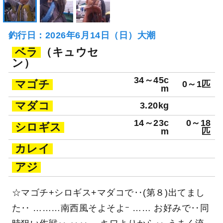
釣行日：2026年6月14日（日）大潮
ベラ
（キュウセ
ン）
34～45c
マゴチ
0～1匹
m
マダコ
3.20kg
14～23c
0～18
シロギス
m
匹
カレイ
アジ
☆マゴチ+シロギス+マダコで‥(第８)出てまし
た‥ ………南西風そよそよｰ …… お好みで‥同