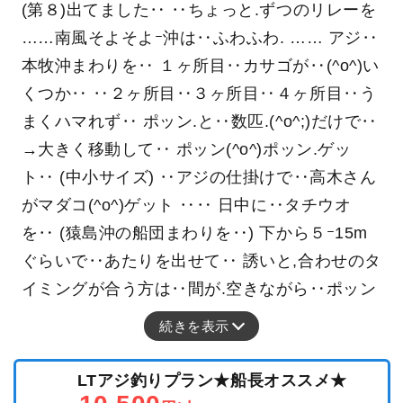
(第８)出てました‥ ‥ちょっと.ずつのリレーを
……南風そよそよｰ沖は‥ふわふわ. …… アジ‥
本牧沖まわりを‥ １ヶ所目‥カサゴが‥(^o^)い
くつか‥ ‥２ヶ所目‥３ヶ所目‥４ヶ所目‥う
まくハマれず‥ ポッン.と‥数匹.(^o^;)だけで‥
→大きく移動して‥ ポッン(^o^)ポッン.ゲッ
ト‥ (中小サイズ) ‥アジの仕掛けで‥高木さん
がマダコ(^o^)ゲット ‥‥ 日中に‥タチウオ
を‥ (猿島沖の船団まわりを‥) 下から５ｰ15m
ぐらいで‥あたりを出せて‥ 誘いと,合わせのタ
イミングが合う方は‥間が.空きながら‥ポッン
続きを表示
LTアジ釣りプラン★船長オススメ★