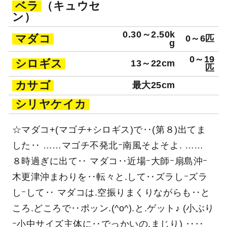
ベラ
（キュウセ
ン）
0.30～2.50k
マダコ
0～6匹
g
0～19
シロギス
13～22cm
匹
カサゴ
最大25cm
シリヤケイカ
☆マダコ+(マゴチ+シロギス)で‥(第８)出てま
した‥ ……マゴチ不発北ｰ南風そよそよ. ……
８時過ぎに出て‥ マダコ‥近場ｰ大師ｰ扇島沖ｰ
木更津沖まわりを‥転々と.して‥ズラしｰズラ
しｰして‥ マダコは.空振りまくりながらも‥と
ころ.どころで‥ポッン.(^o^).と.ゲット♪ (小ぶり
ｰ小中サイズ主体に‥でっかいの.まじり) ‥‥