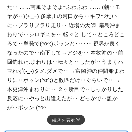
た‥ ……南風そよそよｰふわふわ …… (朝‥モ
ヤが‥)(+_+) 多摩川の河口から‥キワづたい
に‥ブラりブラり走り‥ 近場の大師ｰ扇島沖ま
わりで‥シロギスを‥ 転々と.して‥ところどこ
ろで‥単発で(^o^;)ポッンと‥‥‥ 視界が良く
なったので‥南下して→アジを‥ 本牧沖の‥前
回釣れた.まわりは‥転々と‥したが‥うまくハ
マれず(-_-)ダメ.ダメで‥ →富岡沖の仲間船まわ
りに‥ポッン(^o^;)と数匹だけ‥ぐらいで‥ →
木更津沖まわりに‥ ２ヶ所目で‥しっかりした
反応に‥やっと出逢えたが‥ どっかで‥誰か
が‥ポッン.(^o^
続きを表示