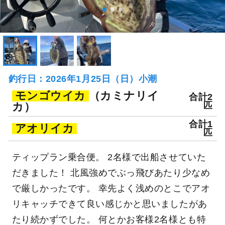
釣行日：2026年1月25日（日）小潮
モンゴウイカ
（カミナリイ
合計2
カ）
匹
合計1
アオリイカ
匹
ティップラン乗合便。 2名様で出船させていた
だきました！ 北風強めでぶっ飛びあたり少なめ
で厳しかったです。 幸先よく浅めのとこでアオ
リキャッチできて良い感じかと思いましたがあ
たり続かずでした。 何とかお客様2名様とも特