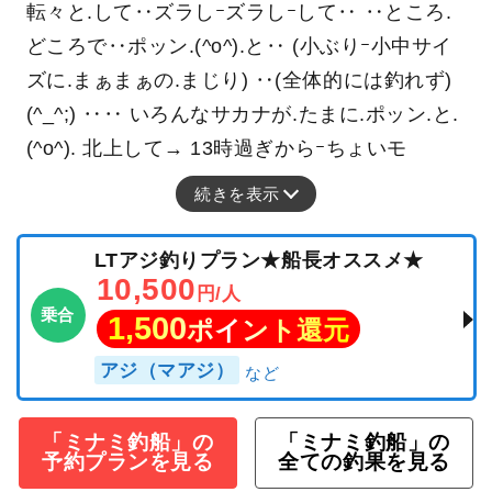
転々と.して‥ズラしｰズラしｰして‥ ‥ところ.
どころで‥ポッン.(^o^).と‥ (小ぶりｰ小中サイ
ズに.まぁまぁの.まじり) ‥(全体的には釣れず)
(^_^;) ‥‥ いろんなサカナが.たまに.ポッン.と.
(^o^). 北上して→ 13時過ぎからｰちょいモ
続きを表示
LTアジ釣りプラン★船長オススメ★
10,500
円/人
乗合
1,500
ポイント還元
アジ（マアジ）
「ミナミ釣船」の
「ミナミ釣船」の
予約プランを見る
全ての釣果を見る