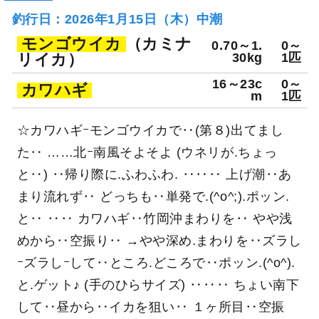
釣行日：2026年1月15日（木）中潮
モンゴウイカ
（カミナ
0.70～1.
0～
リイカ）
30kg
1匹
16～23c
0～
カワハギ
m
1匹
☆カワハギｰモンゴウイカで‥(第８)出てまし
た‥ ……北ｰ南風そよそよ (ウネリが.ちょっ
と‥) ‥帰り際に.ふわふわ. ‥‥‥ 上げ潮‥あ
まり流れず‥ どっちも‥単発で.(^o^;).ポッン.
と‥ ‥‥ カワハギ‥竹岡沖まわりを‥ やや浅
めから‥空振り‥ →やや深め.まわりを‥ズラし
ｰズラしｰして‥ところ.どころで‥ポッン.(^o^).
と.ゲット♪ (手のひらサイズ) ‥‥‥ ちょい南下
して‥昼から‥イカを狙い‥ １ヶ所目‥空振