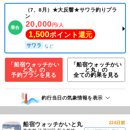
（7、8月）★大反響★サワラ釣りプラ
ン
20,000
円/人
乗合
1,500
ポイント還元
サワラ
「船宿ウォッチかい
「船宿ウォッチかい
と丸」の
と丸」の
予約プランを見る
全ての釣果を見る
釣行当日の気象情報を表示
224日前
船宿ウォッチかいと丸