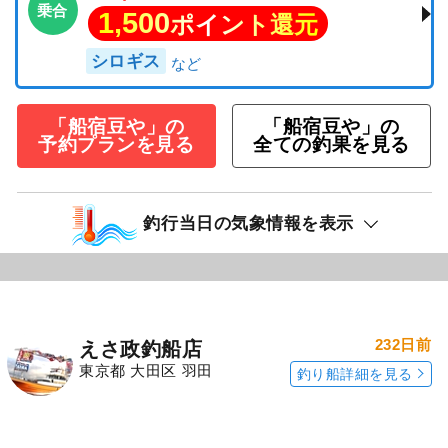
乗合
1,500
ポイント還元
シロギス
「船宿豆や」の
「船宿豆や」の
予約プランを見る
全ての釣果を見る
釣行当日の気象情報を表示
232日前
えさ政釣船店
東京都 大田区 羽田
釣り船詳細を見る