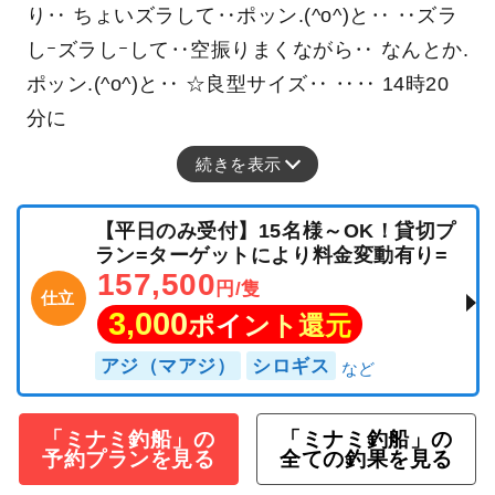
り‥ ちょいズラして‥ポッン.(^o^)と‥ ‥ズラ
しｰズラしｰして‥空振りまくながら‥ なんとか.
ポッン.(^o^)と‥ ☆良型サイズ‥ ‥‥ 14時20
分に
続きを表示
【平日のみ受付】15名様～OK！貸切プ
ラン=ターゲットにより料金変動有り=
157,500
円/隻
仕立
3,000
ポイント還元
アジ（マアジ）
シロギス
「ミナミ釣船」の
「ミナミ釣船」の
予約プランを見る
全ての釣果を見る