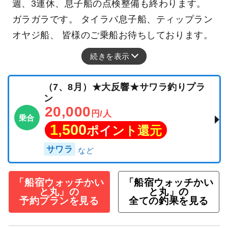
週、3連休、息子船の点検整備も終わります。
ガラガラです。 タイラバ息子船、ティップラン
オヤジ船、 皆様のご乗船お待ちしております。
続きを表示
（7、8月）★大反響★サワラ釣りプラ
ン
20,000
円/人
乗合
1,500
ポイント還元
サワラ
「船宿ウォッチかい
「船宿ウォッチかい
と丸」の
と丸」の
予約プランを見る
全ての釣果を見る