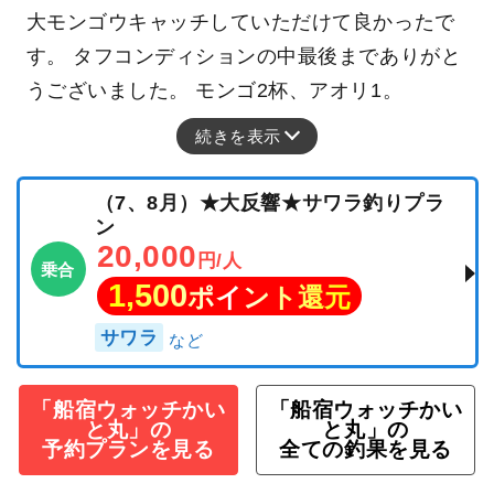
大モンゴウキャッチしていただけて良かったで
す。 タフコンディションの中最後までありがと
うございました。 モンゴ2杯、アオリ1。
続きを表示
（7、8月）★大反響★サワラ釣りプラ
ン
20,000
円/人
乗合
1,500
ポイント還元
サワラ
「船宿ウォッチかい
「船宿ウォッチかい
と丸」の
と丸」の
予約プランを見る
全ての釣果を見る