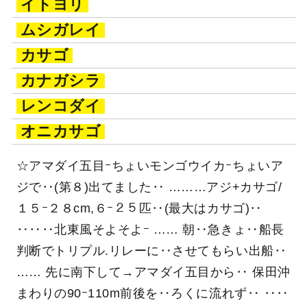
イトヨリ
ムシガレイ
カサゴ
カナガシラ
レンコダイ
オニカサゴ
☆アマダイ五目ｰちょいモンゴウイカｰちょいア
ジで‥(第８)出てました‥ ………アジ+カサゴ/
１５ｰ２８cm,６ｰ２５匹‥(最大はカサゴ)‥
‥‥‥北東風そよそよｰ …… 朝‥急きょ‥船長
判断でトリプル.リレーに‥させてもらい出船‥
…… 先に南下して→アマダイ五目から‥ 保田沖
まわりの90ｰ110m前後を‥ろくに流れず‥ ‥‥