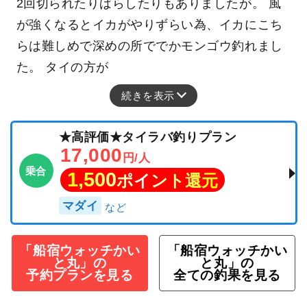
2回切られたりばらしたりもありましたが。 風
が強くなるとイカがやりずらい為、イカにこち
らは難しめで深めの所ででかモンゴウ釣れまし
た。 タイの方が
続きを表示
★高評価★タイラバ釣りプラン
17,000
円/人
乗合
1,500
ポイント還元
マダイ
「船宿ウォッチかい
「船宿ウォッチかい
と丸」の
と丸」の
予約プランを見る
全ての釣果を見る