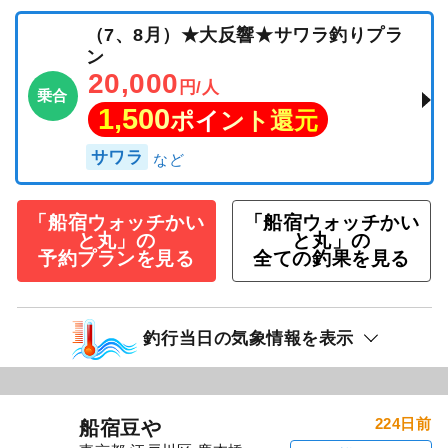
（7、8月）★大反響★サワラ釣りプラ
ン
20,000
円/人
乗合
1,500
ポイント還元
サワラ
「船宿ウォッチかい
「船宿ウォッチかい
と丸」の
と丸」の
予約プランを見る
全ての釣果を見る
釣行当日の気象情報を表示
224日前
船宿豆や