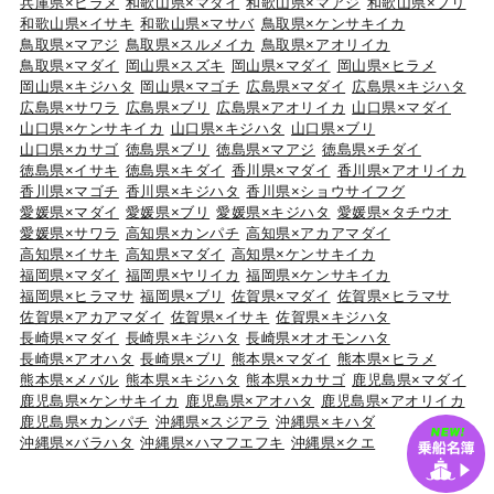
兵庫県×ヒラメ
和歌山県×マダイ
和歌山県×マアジ
和歌山県×ブリ
和歌山県×イサキ
和歌山県×マサバ
鳥取県×ケンサキイカ
鳥取県×マアジ
鳥取県×スルメイカ
鳥取県×アオリイカ
鳥取県×マダイ
岡山県×スズキ
岡山県×マダイ
岡山県×ヒラメ
岡山県×キジハタ
岡山県×マゴチ
広島県×マダイ
広島県×キジハタ
広島県×サワラ
広島県×ブリ
広島県×アオリイカ
山口県×マダイ
山口県×ケンサキイカ
山口県×キジハタ
山口県×ブリ
山口県×カサゴ
徳島県×ブリ
徳島県×マアジ
徳島県×チダイ
徳島県×イサキ
徳島県×キダイ
香川県×マダイ
香川県×アオリイカ
香川県×マゴチ
香川県×キジハタ
香川県×ショウサイフグ
愛媛県×マダイ
愛媛県×ブリ
愛媛県×キジハタ
愛媛県×タチウオ
愛媛県×サワラ
高知県×カンパチ
高知県×アカアマダイ
高知県×イサキ
高知県×マダイ
高知県×ケンサキイカ
福岡県×マダイ
福岡県×ヤリイカ
福岡県×ケンサキイカ
福岡県×ヒラマサ
福岡県×ブリ
佐賀県×マダイ
佐賀県×ヒラマサ
佐賀県×アカアマダイ
佐賀県×イサキ
佐賀県×キジハタ
長崎県×マダイ
長崎県×キジハタ
長崎県×オオモンハタ
長崎県×アオハタ
長崎県×ブリ
熊本県×マダイ
熊本県×ヒラメ
熊本県×メバル
熊本県×キジハタ
熊本県×カサゴ
鹿児島県×マダイ
鹿児島県×ケンサキイカ
鹿児島県×アオハタ
鹿児島県×アオリイカ
鹿児島県×カンパチ
沖縄県×スジアラ
沖縄県×キハダ
沖縄県×バラハタ
沖縄県×ハマフエフキ
沖縄県×クエ