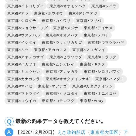
東京都×イトヨリダイ
東京都×オオモンハタ
東京都×シイラ
東京都×アラ
東京都×ホウボウ
東京都×シマアジ
東京都×シログチ
東京都×カイワリ
東京都×マサバ
東京都×ショウサイフグ
東京都×メジナ
東京都×アイナメ
東京都×ウスメバル
東京都×オオメハタ
東京都×メバチ
東京都×イシダイ
東京都×ウッカリカサゴ
東京都×ウマヅラハギ
東京都×ムツ
東京都×アカカマス
東京都×マコガレイ
東京都×アヤメカサゴ
東京都×ヒラソウダ
東京都×トラフグ
東京都×ハガツオ
東京都×ムシガレイ
東京都×キチヌ
東京都×キュウセン
東京都×アカヤガラ
東京都×シロサバフグ
東京都×カナガシラ
東京都×オオクチイシナギ
東京都×ハマダイ
東京都×マハゼ
東京都×マアナゴ
東京都×カタクチイワシ
東京都×マトウダイ
東京都×ヒメコダイ
東京都×オニオコゼ
東京都×コウイカ
東京都×コモンフグ
東京都×Array
最新の釣果データを教えてください。
【2026年2月20日】
えさ政釣船店
（
東京都
大田区
）
ア