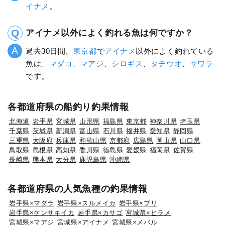
イナメ
。
アイナメ以外によく釣れる魚は何ですか？
過去30日間、
東京都
で
アイナメ
以外によく釣れている
魚は、
マダコ
、
マアジ
、
シロギス
、
タチウオ
、
サワラ
です。
各都道府県の船釣り釣果情報
北海道
岩手県
宮城県
山形県
福島県
東京都
神奈川県
埼玉県
千葉県
茨城県
新潟県
富山県
石川県
福井県
愛知県
静岡県
三重県
大阪府
兵庫県
和歌山県
京都府
広島県
岡山県
山口県
鳥取県
島根県
高知県
香川県
徳島県
愛媛県
福岡県
佐賀県
長崎県
熊本県
大分県
鹿児島県
沖縄県
各都道府県の人気魚種の釣果情報
岩手県×マダラ
岩手県×スルメイカ
岩手県×ブリ
岩手県×ケンサキイカ
岩手県×カサゴ
宮城県×ヒラメ
宮城県×マアジ
宮城県×アイナメ
宮城県×メバル