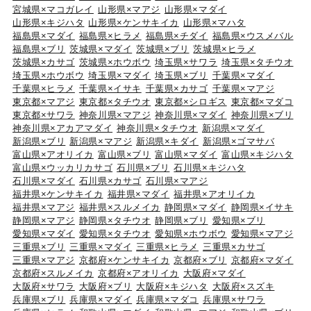
宮城県×マコガレイ
山形県×マアジ
山形県×マダイ
山形県×キジハタ
山形県×ケンサキイカ
山形県×マハタ
福島県×マダイ
福島県×ヒラメ
福島県×チダイ
福島県×ウスメバル
福島県×ブリ
茨城県×マダイ
茨城県×ブリ
茨城県×ヒラメ
茨城県×カサゴ
茨城県×ホウボウ
埼玉県×サワラ
埼玉県×タチウオ
埼玉県×ホウボウ
埼玉県×マダイ
埼玉県×ブリ
千葉県×マダイ
千葉県×ヒラメ
千葉県×イサキ
千葉県×カサゴ
千葉県×マアジ
東京都×マアジ
東京都×タチウオ
東京都×シロギス
東京都×マダコ
東京都×サワラ
神奈川県×マアジ
神奈川県×マダイ
神奈川県×ブリ
神奈川県×アカアマダイ
神奈川県×タチウオ
新潟県×マダイ
新潟県×ブリ
新潟県×マアジ
新潟県×キダイ
新潟県×ゴマサバ
富山県×アオリイカ
富山県×ブリ
富山県×マダイ
富山県×キジハタ
富山県×ウッカリカサゴ
石川県×ブリ
石川県×キジハタ
石川県×マダイ
石川県×カサゴ
石川県×マアジ
福井県×ケンサキイカ
福井県×マダイ
福井県×アオリイカ
福井県×マアジ
福井県×スルメイカ
静岡県×マダイ
静岡県×イサキ
静岡県×マアジ
静岡県×タチウオ
静岡県×ブリ
愛知県×ブリ
愛知県×マダイ
愛知県×タチウオ
愛知県×ホウボウ
愛知県×マアジ
三重県×ブリ
三重県×マダイ
三重県×ヒラメ
三重県×カサゴ
三重県×マアジ
京都府×ケンサキイカ
京都府×ブリ
京都府×マダイ
京都府×スルメイカ
京都府×アオリイカ
大阪府×マダイ
大阪府×サワラ
大阪府×ブリ
大阪府×キジハタ
大阪府×スズキ
兵庫県×ブリ
兵庫県×マダイ
兵庫県×マダコ
兵庫県×サワラ