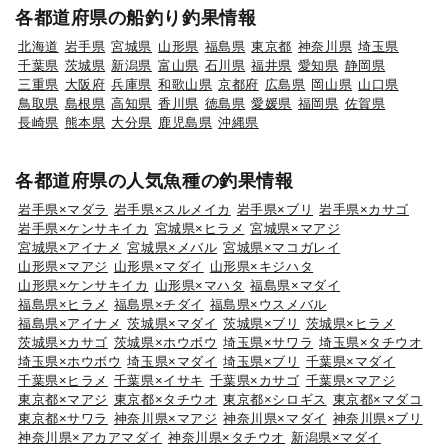
各都道府県の船釣り釣果情報
北海道
岩手県
宮城県
山形県
福島県
東京都
神奈川県
埼玉県
千葉県
茨城県
新潟県
富山県
石川県
福井県
愛知県
静岡県
三重県
大阪府
兵庫県
和歌山県
京都府
広島県
岡山県
山口県
鳥取県
島根県
高知県
香川県
徳島県
愛媛県
福岡県
佐賀県
長崎県
熊本県
大分県
鹿児島県
沖縄県
各都道府県の人気魚種の釣果情報
岩手県×マダラ
岩手県×スルメイカ
岩手県×ブリ
岩手県×カサゴ
岩手県×ケンサキイカ
宮城県×ヒラメ
宮城県×マアジ
宮城県×アイナメ
宮城県×メバル
宮城県×マコガレイ
山形県×マアジ
山形県×マダイ
山形県×キジハタ
山形県×ケンサキイカ
山形県×マハタ
福島県×マダイ
福島県×ヒラメ
福島県×チダイ
福島県×ウスメバル
福島県×アイナメ
茨城県×マダイ
茨城県×ブリ
茨城県×ヒラメ
茨城県×カサゴ
茨城県×ホウボウ
埼玉県×サワラ
埼玉県×タチウオ
埼玉県×ホウボウ
埼玉県×マダイ
埼玉県×ブリ
千葉県×マダイ
千葉県×ヒラメ
千葉県×イサキ
千葉県×カサゴ
千葉県×マアジ
東京都×マアジ
東京都×タチウオ
東京都×シロギス
東京都×マダコ
東京都×サワラ
神奈川県×マアジ
神奈川県×マダイ
神奈川県×ブリ
神奈川県×アカアマダイ
神奈川県×タチウオ
新潟県×マダイ