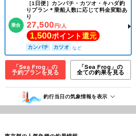
［1日便］カンパチ・カツオ・キハダ釣
りプラン＊乗船人数に応じて料金変動あ
り
27,500
乗合
円/人
1,500
ポイント還元
カンパチ
カツオ
「Sea Frog」の
「Sea Frog」の
予約プランを見る
全ての釣果を見る
釣行当日の気象情報を表示