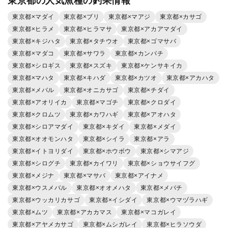
東京都の人気魚種の釣果情報
東京都×マダイ
東京都×ブリ
東京都×マアジ
東京都×カサゴ
東京都×ヒラメ
東京都×ヒラマサ
東京都×アカアマダイ
東京都×キジハタ
東京都×タチウオ
東京都×ゴマサバ
東京都×マダコ
東京都×サワラ
東京都×カンパチ
東京都×シロギス
東京都×スズキ
東京都×ケンサキイカ
東京都×マハタ
東京都×キハダ
東京都×カツオ
東京都×アカハタ
東京都×メバル
東京都×オニカサゴ
東京都×チダイ
東京都×アオリイカ
東京都×マゴチ
東京都×クロダイ
東京都×クロムツ
東京都×カワハギ
東京都×アオハタ
東京都×シロアマダイ
東京都×キダイ
東京都×メダイ
東京都×オオモンハタ
東京都×シイラ
東京都×アラ
東京都×イトヨリダイ
東京都×ホウボウ
東京都×シマアジ
東京都×シログチ
東京都×カイワリ
東京都×ショウサイフグ
東京都×メジナ
東京都×マサバ
東京都×アイナメ
東京都×ウスメバル
東京都×オオメハタ
東京都×メバチ
東京都×ウッカリカサゴ
東京都×イシダイ
東京都×ウマヅラハギ
東京都×ムツ
東京都×アカカマス
東京都×マコガレイ
東京都×アヤメカサゴ
東京都×ムシガレイ
東京都×ヒラソウダ