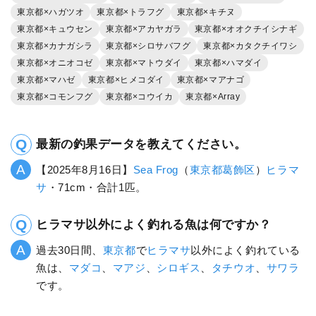
東京都×ハガツオ
東京都×トラフグ
東京都×キチヌ
東京都×キュウセン
東京都×アカヤガラ
東京都×オオクチイシナギ
東京都×カナガシラ
東京都×シロサバフグ
東京都×カタクチイワシ
東京都×オニオコゼ
東京都×マトウダイ
東京都×ハマダイ
東京都×マハゼ
東京都×ヒメコダイ
東京都×マアナゴ
東京都×コモンフグ
東京都×コウイカ
東京都×Array
最新の釣果データを教えてください。
【2025年8月16日】
Sea Frog
（
東京都
葛飾区
）
ヒラマ
サ
・71cm・合計1匹。
ヒラマサ以外によく釣れる魚は何ですか？
過去30日間、
東京都
で
ヒラマサ
以外によく釣れている
魚は、
マダコ
、
マアジ
、
シロギス
、
タチウオ
、
サワラ
です。