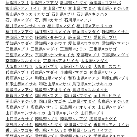
新潟県×ブリ
新潟県×マアジ
新潟県×キダイ
新潟県×ゴマサバ
富山県×アオリイカ
富山県×ブリ
富山県×マダイ
富山県×キジハタ
富山県×ウッカリカサゴ
石川県×ブリ
石川県×キジハタ
石川県×マダイ
石川県×カサゴ
石川県×マアジ
福井県×ケンサキイカ
福井県×マダイ
福井県×アオリイカ
福井県×マアジ
福井県×スルメイカ
静岡県×マダイ
静岡県×イサキ
静岡県×マアジ
静岡県×タチウオ
静岡県×ブリ
愛知県×ブリ
愛知県×マダイ
愛知県×タチウオ
愛知県×ホウボウ
愛知県×マアジ
三重県×ブリ
三重県×マダイ
三重県×ヒラメ
三重県×カサゴ
三重県×マアジ
京都府×ケンサキイカ
京都府×ブリ
京都府×マダイ
京都府×スルメイカ
京都府×アオリイカ
大阪府×マダイ
大阪府×サワラ
大阪府×ブリ
大阪府×キジハタ
大阪府×スズキ
兵庫県×ブリ
兵庫県×マダイ
兵庫県×マダコ
兵庫県×サワラ
兵庫県×ヒラメ
和歌山県×マダイ
和歌山県×マアジ
和歌山県×ブリ
和歌山県×イサキ
和歌山県×マサバ
鳥取県×ケンサキイカ
鳥取県×マアジ
鳥取県×アオリイカ
鳥取県×スルメイカ
鳥取県×マダイ
岡山県×スズキ
岡山県×マダイ
岡山県×ヒラメ
岡山県×キジハタ
岡山県×マゴチ
広島県×マダイ
広島県×キジハタ
広島県×ブリ
広島県×サワラ
広島県×アオリイカ
山口県×マダイ
山口県×ケンサキイカ
山口県×キジハタ
山口県×ブリ
山口県×カサゴ
徳島県×ブリ
徳島県×マアジ
徳島県×チダイ
徳島県×イサキ
徳島県×キダイ
香川県×マダイ
香川県×アオリイカ
香川県×マゴチ
香川県×キジハタ
香川県×ショウサイフグ
愛媛県×マダイ
愛媛県×ブリ
愛媛県×キジハタ
愛媛県×タチウオ