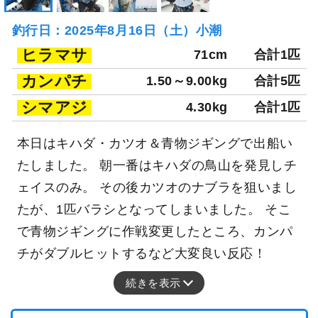
釣行日：2025年8月16日（土）小潮
ヒラマサ
71cm
合計1匹
カンパチ
1.50～9.00kg
合計5匹
シマアジ
4.30kg
合計1匹
本日はキハダ・カツオ＆青物ジギングで出船い
たしました。 朝一番はキハダの鳥山を発見しチ
ェイスのみ。 その後カツオのナブラを狙いまし
たが、1匹バラシとなってしまいました。 そこ
で青物ジギングに作戦変更したところ、カンパ
チがダブルヒットするなど大変良い反応！
続きを表示