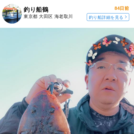
84日前
釣り船鶴
東京都 大田区 海老取川
釣り船詳細を見る