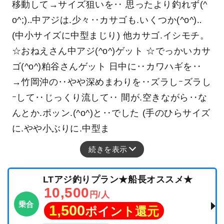
移動して→サイズ狙いを‥ 思ったより釣れず(^
o^;)‥中アジは.少々‥カサゴも.いくつか(^o^)‥
(中小サイズに中型まじり) 他カサゴ.イシモチ。
☆おねえさん中アジ(^o^)ゲット ☆でっかいカサ
ゴ(^o^)粕谷さんゲット 日中に‥カワハギを‥
→竹岡沖の‥やや深めまわりを‥ズラしｰズラし
ｰして‥じっくり流して‥ 間が.空きながら‥な
んとか.ポッン.(^o^)と‥でした (手のひらサイズ
に.やや小ぶりに.中型ま
続きを表示
LTアジ釣りプラン★船長オススメ★
10,500
円/人
乗合
1,500
ポイント還元