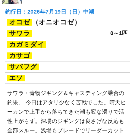
釣行日：2026年7月19日（日）中潮
オコゼ
（オニオコゼ）
サワラ
0～1匹
カガミダイ
カサゴ
サバフグ
エソ
サワラ・青物ジギング＆キャスティング乗合の
釣果。 今日はアタリ少なく苦戦でした。晴天ピ
ーカンで上手から落ちてきた潮も変な濁りで活
性上がらず。深場のジギングは良さげな反応も
全部スルー。浅場もブレードでリーダーカット