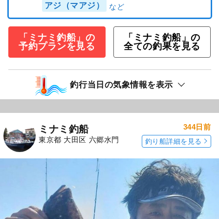
アジ（マアジ）
「ミナミ釣船」の
「ミナミ釣船」の
予約プランを見る
全ての釣果を見る
釣行当日の気象情報を表示
344日前
ミナミ釣船
東京都 大田区 六郷水門
釣り船詳細を見る