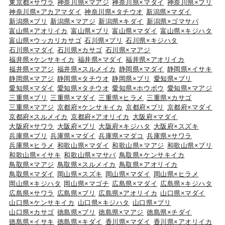
東京都×サワラ
神奈川県×マアジ
神奈川県×マダイ
神奈川県×ブリ
神奈川県×アカアマダイ
神奈川県×タチウオ
新潟県×マダイ
新潟県×ブリ
新潟県×マアジ
新潟県×キダイ
新潟県×ゴマサバ
富山県×アオリイカ
富山県×ブリ
富山県×マダイ
富山県×キジハタ
富山県×ウッカリカサゴ
石川県×ブリ
石川県×キジハタ
石川県×マダイ
石川県×カサゴ
石川県×マアジ
福井県×ケンサキイカ
福井県×マダイ
福井県×アオリイカ
福井県×マアジ
福井県×スルメイカ
静岡県×マダイ
静岡県×イサキ
静岡県×マアジ
静岡県×タチウオ
静岡県×ブリ
愛知県×ブリ
愛知県×マダイ
愛知県×タチウオ
愛知県×ホウボウ
愛知県×マアジ
三重県×ブリ
三重県×マダイ
三重県×ヒラメ
三重県×カサゴ
三重県×マアジ
京都府×ケンサキイカ
京都府×ブリ
京都府×マダイ
京都府×スルメイカ
京都府×アオリイカ
大阪府×マダイ
大阪府×サワラ
大阪府×ブリ
大阪府×キジハタ
大阪府×スズキ
兵庫県×ブリ
兵庫県×マダイ
兵庫県×マダコ
兵庫県×サワラ
兵庫県×ヒラメ
和歌山県×マダイ
和歌山県×マアジ
和歌山県×ブリ
和歌山県×イサキ
和歌山県×マサバ
鳥取県×ケンサキイカ
鳥取県×マアジ
鳥取県×スルメイカ
鳥取県×アオリイカ
鳥取県×マダイ
岡山県×スズキ
岡山県×マダイ
岡山県×ヒラメ
岡山県×キジハタ
岡山県×マゴチ
広島県×マダイ
広島県×キジハタ
広島県×サワラ
広島県×ブリ
広島県×アオリイカ
山口県×マダイ
山口県×ケンサキイカ
山口県×キジハタ
山口県×ブリ
山口県×カサゴ
徳島県×ブリ
徳島県×マアジ
徳島県×チダイ
徳島県×イサキ
徳島県×キダイ
香川県×マダイ
香川県×アオリイカ