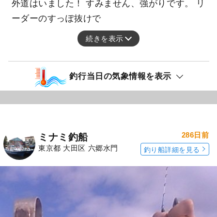
外道はいました！ すみません、強がりです。 リ
ーダーのすっぽ抜けで
続きを表示
釣行当日の気象情報を表示
286日前
ミナミ釣船
東京都 大田区 六郷水門
釣り船詳細を見る