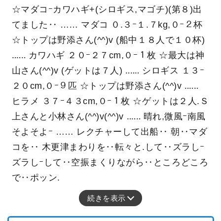
☆マダコｰカワハギ+(シロギス,マゴチ)(第８)出
てました‥ …… マダコ ０.３ｰ１.７kg,０ｰ２杯
☆トップは野添さん(^^)v (船中１８人で１０杯)
‥‥‥ カワハギ ２０ｰ２７cm,０ｰ１枚 ☆最大は神
山さん(^^)v (ゲットは７人) ‥‥‥ シロギス １３ｰ
２０cm,０ｰ９匹 ☆トップは野添さん(^^)v ‥‥‥
ヒラメ ３７ｰ４３cm,０ｰ１枚 ☆ゲットは２人.Ｓ
上さんと小林さん(^^)v(^^)v ‥‥‥ 晴れ,微風ｰ南風
そよそよｰ …… レクチャーして出船‥ 朝‥マダ
コを‥ 木更津まわりを‥転々と.して‥ズラしｰ
ズラしｰして‥空振まくりながら‥ところどころ
で‥ポッン.
続きを表示