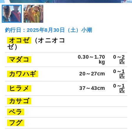
釣行日：2025年8月30日（土）小潮
オコゼ
（オニオコ
ゼ）
0.30～1.70
0～2
マダコ
kg
匹
0～1
カワハギ
20～27cm
匹
0～1
ヒラメ
37～43cm
匹
カサゴ
ベラ
フグ