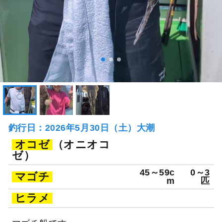
釣行日：2026年5月30日（土）大潮
オコゼ
（オニオコ
ゼ）
45～59c
0～3
マゴチ
m
匹
ヒラメ