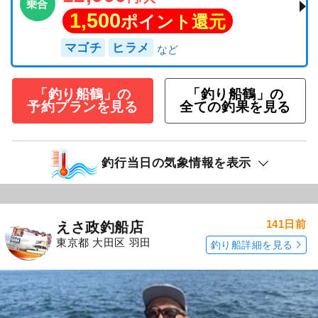
乗合
1,500
ポイント還元
マゴチ
ヒラメ
「釣り船鶴」の
「釣り船鶴」の
予約プランを見る
全ての釣果を見る
釣行当日の気象情報を表示
141日前
えさ政釣船店
東京都 大田区 羽田
釣り船詳細を見る