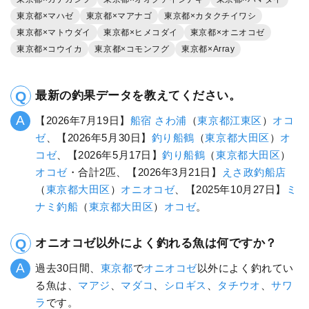
東京都×マハゼ
東京都×マアナゴ
東京都×カタクチイワシ
東京都×マトウダイ
東京都×ヒメコダイ
東京都×オニオコゼ
東京都×コウイカ
東京都×コモンフグ
東京都×Array
最新の釣果データを教えてください。
【2026年7月19日】
船宿 さわ浦
（
東京都
江東区
）
オコ
ゼ
、【2026年5月30日】
釣り船鶴
（
東京都
大田区
）
オ
コゼ
、【2026年5月17日】
釣り船鶴
（
東京都
大田区
）
オコゼ
・合計2匹、【2026年3月21日】
えさ政釣船店
（
東京都
大田区
）
オニオコゼ
、【2025年10月27日】
ミ
ナミ釣船
（
東京都
大田区
）
オコゼ
。
オニオコゼ以外によく釣れる魚は何ですか？
過去30日間、
東京都
で
オニオコゼ
以外によく釣れてい
る魚は、
マアジ
、
マダコ
、
シロギス
、
タチウオ
、
サワ
ラ
です。