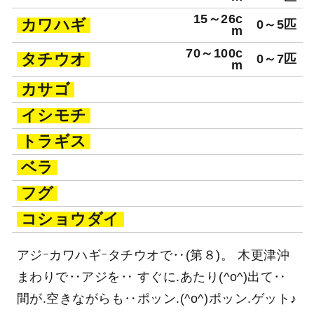
15～26c
カワハギ
0～5匹
m
70～100c
タチウオ
0～7匹
m
カサゴ
イシモチ
トラギス
ベラ
フグ
コショウダイ
アジｰカワハギｰタチウオで‥(第８)。 木更津沖
まわりで‥アジを‥ すぐに.あたり(^o^)出て‥
間が.空きながらも‥ポッン.(^o^)ポッン.ゲット♪