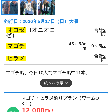
釣行日：2026年5月17日（日）大潮
オコゼ
（オニオコ
合計2
ゼ）
匹
45～58c
マゴチ
0～5匹
m
合計2
ヒラメ
匹
マゴチ船、今日10人でマゴチ船中11本。
続きを表示
マゴチ・ヒラメ釣りプラン（ワームO
K！）
12,000
円/人