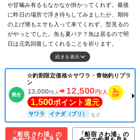
や甘噛み有るもなかなか掛かってくれず。最後
に昨日の場所で浮き待ちしてみましたが、期待
の上げ潮もエサも入って来てくれず。型見るの
がやっとでした。魚も夏バテ？魚は居るので明
日は元気回復してくれることを祈ります。
続きを表示
☆釣割限定価格☆サワラ・青物釣りプラ
ン
12,500
3
13,000
%
円/人
円/人
乗合
OFF
1,500
ポイント還元
サワラ
イナダ（ブリ）
「船宿 さわ浦」の
「船宿 さわ浦」の
予約プランを見る
全ての釣果を見る