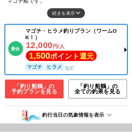
マゴチ船です。
続きを表示
マゴチ・ヒラメ釣りプラン（ワームO
K！）
12,000
円/人
乗合
1,500
ポイント還元
マゴチ
ヒラメ
「釣り船鶴」の
「釣り船鶴」の
予約プランを見る
全ての釣果を見る
釣行当日の気象情報を表示