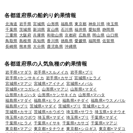
各都道府県の船釣り釣果情報
北海道
岩手県
宮城県
山形県
福島県
東京都
神奈川県
埼玉県
千葉県
茨城県
新潟県
富山県
石川県
福井県
愛知県
静岡県
三重県
大阪府
兵庫県
和歌山県
京都府
広島県
岡山県
山口県
鳥取県
島根県
高知県
香川県
徳島県
愛媛県
福岡県
佐賀県
長崎県
熊本県
大分県
鹿児島県
沖縄県
各都道府県の人気魚種の釣果情報
岩手県×マダラ
岩手県×スルメイカ
岩手県×ブリ
岩手県×ケンサキイカ
岩手県×カサゴ
宮城県×ヒラメ
宮城県×マアジ
宮城県×アイナメ
宮城県×メバル
宮城県×マコガレイ
山形県×マアジ
山形県×マダイ
山形県×キジハタ
山形県×ケンサキイカ
山形県×マハタ
福島県×マダイ
福島県×ヒラメ
福島県×チダイ
福島県×ウスメバル
福島県×ブリ
茨城県×マダイ
茨城県×ブリ
茨城県×ヒラメ
茨城県×カサゴ
茨城県×ホウボウ
埼玉県×サワラ
埼玉県×タチウオ
埼玉県×ホウボウ
埼玉県×マダイ
埼玉県×ブリ
千葉県×マダイ
千葉県×ヒラメ
千葉県×イサキ
千葉県×カサゴ
千葉県×マアジ
東京都×マアジ
東京都×タチウオ
東京都×シロギス
東京都×マダコ