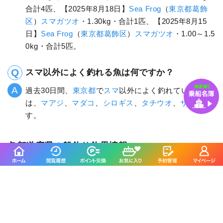
合計4匹、【2025年8月18日】
Sea Frog
（
東京都
葛飾
区
）
スマガツオ
・1.30kg・合計1匹、【2025年8月15
日】
Sea Frog
（
東京都
葛飾区
）
スマガツオ
・1.00～1.5
0kg・合計5匹。
スマ以外によく釣れる魚は何ですか？
過去30日間、
東京都
で
スマ
以外によく釣れている魚
は、
マアジ
、
マダコ
、
シロギス
、
タチウオ
、
サワラ
で
す。
各都道府県の船釣り釣果情報
北海道
岩手県
宮城県
山形県
福島県
東京都
神奈川県
埼玉県
千葉県
茨城県
新潟県
富山県
石川県
福井県
愛知県
静岡県
三重県
大阪府
兵庫県
和歌山県
京都府
広島県
岡山県
山口県
鳥取県
島根県
高知県
香川県
徳島県
愛媛県
福岡県
佐賀県
長崎県
熊本県
大分県
鹿児島県
沖縄県