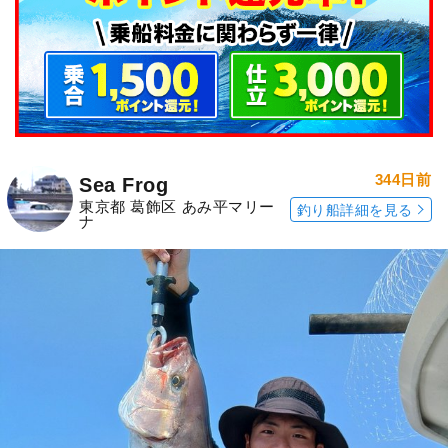
344日前
Sea Frog
東京都 葛飾区 あみ平マリー
釣り船詳細を見る
ナ