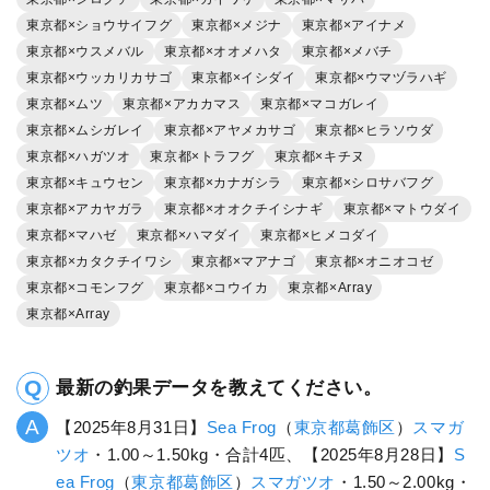
東京都×ショウサイフグ
東京都×メジナ
東京都×アイナメ
東京都×ウスメバル
東京都×オオメハタ
東京都×メバチ
東京都×ウッカリカサゴ
東京都×イシダイ
東京都×ウマヅラハギ
東京都×ムツ
東京都×アカカマス
東京都×マコガレイ
東京都×ムシガレイ
東京都×アヤメカサゴ
東京都×ヒラソウダ
東京都×ハガツオ
東京都×トラフグ
東京都×キチヌ
東京都×キュウセン
東京都×カナガシラ
東京都×シロサバフグ
東京都×アカヤガラ
東京都×オオクチイシナギ
東京都×マトウダイ
東京都×マハゼ
東京都×ハマダイ
東京都×ヒメコダイ
東京都×カタクチイワシ
東京都×マアナゴ
東京都×オニオコゼ
東京都×コモンフグ
東京都×コウイカ
東京都×Array
東京都×Array
最新の釣果データを教えてください。
【2025年8月31日】
Sea Frog
（
東京都
葛飾区
）
スマガ
ツオ
・1.00～1.50kg・合計4匹、【2025年8月28日】
S
ea Frog
（
東京都
葛飾区
）
スマガツオ
・1.50～2.00kg・