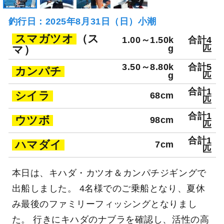
釣行日：2025年8月31日（日）小潮
スマガツオ
（ス
1.00～1.50k
合計4
マ）
g
匹
3.50～8.80k
合計5
カンパチ
g
匹
合計1
シイラ
68cm
匹
合計1
ウツボ
98cm
匹
合計1
ハマダイ
7cm
匹
本日は、キハダ・カツオ＆カンパチジギングで
出船しました。 4名様でのご乗船となり、夏休
み最後のファミリーフィッシングとなりまし
た。 行きにキハダのナブラを確認し、活性の高