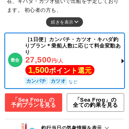
在、キハダ・カツオ狙いで出船を予定しており
ます。 初心者の方も、
続きを表示
［1日便］カンパチ・カツオ・キハダ釣
りプラン＊乗船人数に応じて料金変動あ
り
27,500
乗合
円/人
1,500
ポイント還元
カンパチ
カツオ
「Sea Frog」の
「Sea Frog」の
予約プランを見る
全ての釣果を見る
釣行当日の気象情報を表示