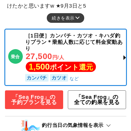
けたかと思いますw ★9月3日と5
続きを表示
［1日便］カンパチ・カツオ・キハダ釣
りプラン＊乗船人数に応じて料金変動あ
り
27,500
乗合
円/人
1,500
ポイント還元
カンパチ
カツオ
「Sea Frog」の
「Sea Frog」の
予約プランを見る
全ての釣果を見る
釣行当日の気象情報を表示