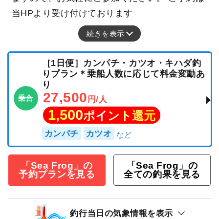
当HPより受け付けております
続きを表示
［1日便］カンパチ・カツオ・キハダ釣
りプラン＊乗船人数に応じて料金変動あ
り
27,500
乗合
円/人
1,500
ポイント還元
カンパチ
カツオ
「Sea Frog」の
「Sea Frog」の
予約プランを見る
全ての釣果を見る
釣行当日の気象情報を表示