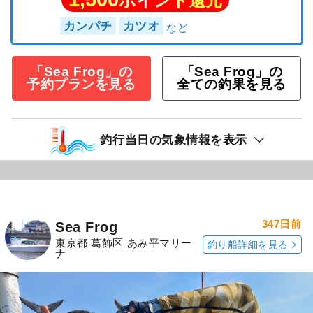
ポイント還元
カンパチ
カツオ
「Sea Frog」の
「Sea Frog」の
予約プランを見る
全ての釣果を見る
釣行当日の気象情報を表示
347日前
Sea Frog
東京都 葛飾区 あみ平マリー
釣り船詳細を見る
ナ