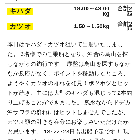
18.00～43.00
合計2
キハダ
kg
匹
合計2
カツオ
1.50～1.50kg
匹
本日はキハダ・カツオ狙いで出船いたしまし
た。 3名様でのご乗船となり、沖合の鳥山を探
しながらの釣行です。 序盤は鳥山を探すもなか
なか反応がなく、ポイントを移動したところ、
ようやくカツオの群れを発見！ポツポツとヒッ
トが続き、中には大型のキハダも混じって2本釣
り上げることができました。 残念ながらドデカ
沖サワラの群れにはヒットしませんでしたが、
カツオ類の引きを存分にお楽しみいただけたか
と思います。 18･22･28日も出船予定です！ 現