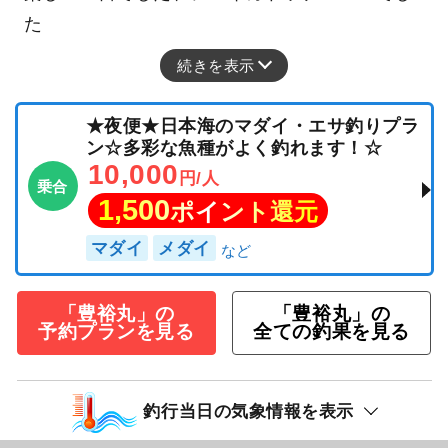
た
続きを表示
★夜便★日本海のマダイ・エサ釣りプラ
ン☆多彩な魚種がよく釣れます！☆
10,000
円/人
乗合
1,500
ポイント還元
マダイ
メダイ
「豊裕丸」の
「豊裕丸」の
予約プランを見る
全ての釣果を見る
釣行当日の気象情報を表示