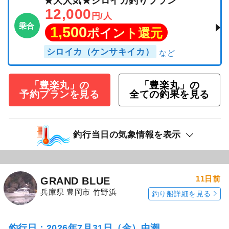
★大人気★シロイカ釣りプラン
12,000
円/人
乗合
1,500
ポイント還元
シロイカ（ケンサキイカ）
「豊楽丸」の
「豊楽丸」の
予約プランを見る
全ての釣果を見る
釣行当日の気象情報を表示
11日前
GRAND BLUE
兵庫県 豊岡市 竹野浜
釣り船詳細を見る
釣行日：2026年7月31日（金）中潮