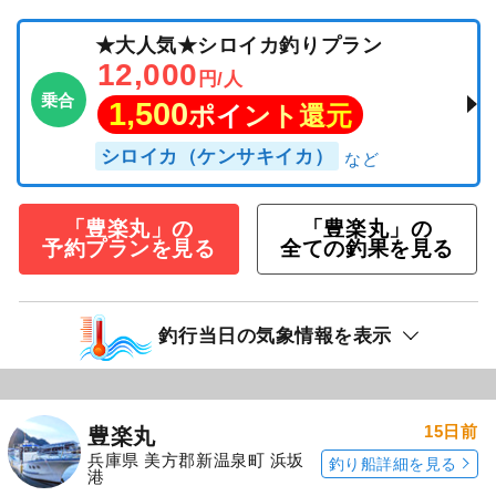
★大人気★シロイカ釣りプラン
12,000
円/人
乗合
1,500
ポイント還元
シロイカ（ケンサキイカ）
「豊楽丸」の
「豊楽丸」の
予約プランを見る
全ての釣果を見る
釣行当日の気象情報を表示
15日前
豊楽丸
兵庫県 美方郡新温泉町 浜坂
釣り船詳細を見る
港