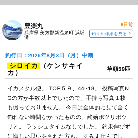
8日前
豊楽丸
兵庫県 美方郡新温泉町 浜坂
釣り船詳細を見る
港
釣行日：2026年8月3日（月）中潮
シロイカ
（ケンサキイ
竿頭59匹
カ）
イカメタル便。 TOP５９、44~18。 投稿写真N
Gの方が半数以上でしたので、手持ち写真１枚
も撮っておりません。 今日は全体的に見て全く
釣れない時間なかったものの、終始ポツリポツ
リと。 ラッシュタイムなしでした。 釣果伸びず
に悔しい思いをされた方も。 すみませんでし