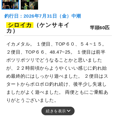
釣行日：2026年7月31日（金）中潮
シロイカ
（ケンサキイ
竿頭60匹
カ）
イカメタル。 １便目、TOP６０、５４~１５。
２便目、TOP６６、48.47~25。 １便目は前半
ポツリポツリでどうなることかと思いました
が、２２時前頃からようやくいい感じに釣れ始
め最終的にはしっかり遊べました。 ２便目はス
タートからポロポロ釣れ続け、後半少し失速し
ましたがよく遊べました。 両便ともにご乗船あ
りがとうございました。
続きを表示