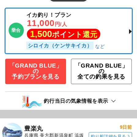
イカ釣り！プラン
11,000
円/人
乗合
1,500
ポイント還元
シロイカ（ケンサキイカ）
「GRAND BLUE」
「GRAND BLUE」
の
の
予約プランを見る
全ての釣果を見る
釣行当日の気象情報を表示
9日前
豊楽丸
兵庫県 美方郡新温泉町 浜坂
釣り船詳細を見る