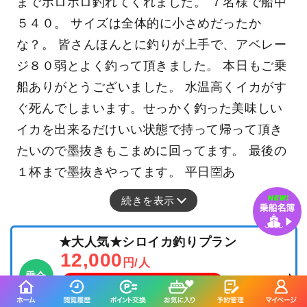
までポロポロ釣れてくれました。 ７名様で船中
５４０。 サイズは全体的に小さめだったか
な？。 皆さんほんとに釣りが上手で、アベレー
ジ８０弱とよく釣って頂きました。 本日もご乗
船ありがとうございました。 水温高くイカがす
ぐ死んでしまいます。せっかく釣った美味しい
イカを出来るだけいい状態で持って帰って頂き
たいので墨抜きもこまめに回ってます。 最後の
１杯まで墨抜きやってます。 平日🈳あ
続きを表示
★大人気★シロイカ釣りプラン
12,000
円/人
乗合
1,500
ポイント還元