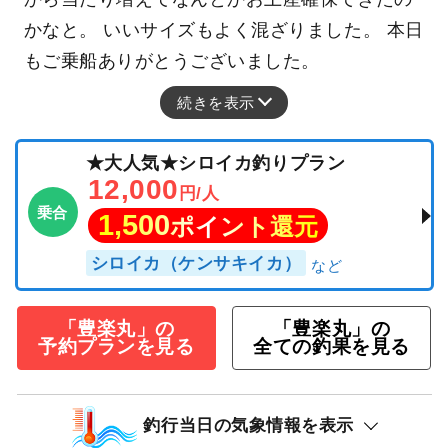
かなと。 いいサイズもよく混ざりました。 本日
もご乗船ありがとうございました。
続きを表示
★大人気★シロイカ釣りプラン
12,000
円/人
乗合
1,500
ポイント還元
シロイカ（ケンサキイカ）
「豊楽丸」の
「豊楽丸」の
予約プランを見る
全ての釣果を見る
釣行当日の気象情報を表示