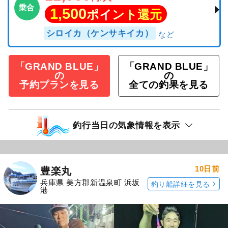
乗合
1,500
ポイント還元
シロイカ（ケンサキイカ）
「GRAND BLUE」
「GRAND BLUE」
の
の
予約プランを見る
全ての釣果を見る
釣行当日の気象情報を表示
10日前
豊楽丸
兵庫県 美方郡新温泉町 浜坂
釣り船詳細を見る
港