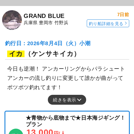
7日前
GRAND BLUE
兵庫県 豊岡市 竹野浜
釣り船詳細を見る
釣行日：2026年8月4日（火）小潮
イカ
（ケンサキイカ）
今日も逆潮！ アンカーリングからパラシュート
アンカーの流し釣りに変更して誰かが曲がって
ポツポツ釣れてます！
続きを表示
★青物から底物まで★日本海ジギング！
プラン
13,000
円/人