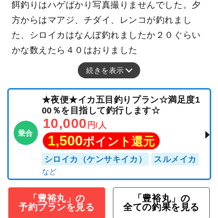
餌釣りはハゲばかり写真撮りませんでした。夕
方からはマアジ、チダイ、レンコが釣れまし
た、シロイカはなんぼ釣れましたか２０ぐらい
かな数えたら４０はおりました
続きを表示
★夜便★イカ五目釣りプラン☆満足度1
00％を目指して釣行します☆
10,000
円/人
乗合
1,500
ポイント還元
シロイカ（ケンサキイカ）
スルメイカ
「豊裕丸」の
「豊裕丸」の
予約プランを見る
全ての釣果を見る