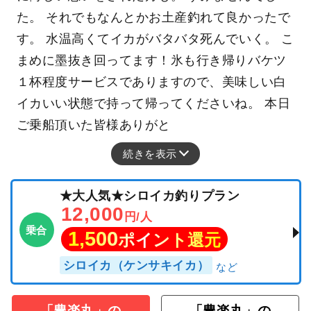
た。 それでもなんとかお土産釣れて良かったで
す。 水温高くてイカがバタバタ死んでいく。 こ
まめに墨抜き回ってます！氷も行き帰りバケツ
１杯程度サービスでありますので、美味しい白
イカいい状態で持って帰ってくださいね。 本日
ご乗船頂いた皆様ありがと
続きを表示
★大人気★シロイカ釣りプラン
12,000
円/人
乗合
1,500
ポイント還元
シロイカ（ケンサキイカ）
「豊楽丸」の
「豊楽丸」の