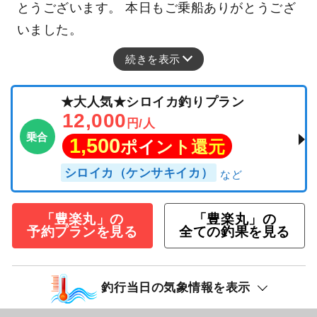
とうございます。 本日もご乗船ありがとうござ
いました。
続きを表示
★大人気★シロイカ釣りプラン
12,000
円/人
乗合
1,500
ポイント還元
シロイカ（ケンサキイカ）
「豊楽丸」の
「豊楽丸」の
予約プランを見る
全ての釣果を見る
釣行当日の気象情報を表示