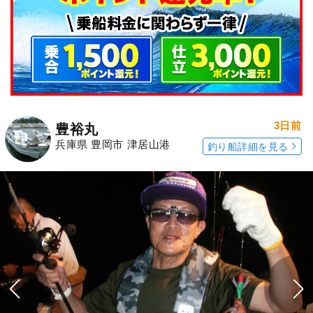
3日前
豊裕丸
兵庫県 豊岡市 津居山港
釣り船詳細を見る