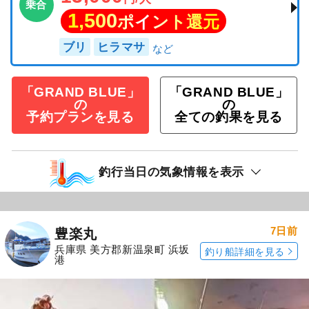
乗合
1,500
ポイント還元
ブリ
ヒラマサ
「GRAND BLUE」
「GRAND BLUE」
の
の
予約プランを見る
全ての釣果を見る
釣行当日の気象情報を表示
7日前
豊楽丸
兵庫県 美方郡新温泉町 浜坂
釣り船詳細を見る
港