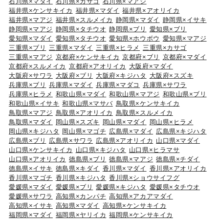
石川県×マダイ
石川県×カサゴ
石川県×マアジ
福井県×ケンサキイカ
福井県×マダイ
福井県×アオリイカ
福井県×マアジ
福井県×スルメイカ
静岡県×マダイ
静岡県×イサキ
静岡県×マアジ
静岡県×タチウオ
静岡県×ブリ
愛知県×ブリ
愛知県×マダイ
愛知県×タチウオ
愛知県×ホウボウ
愛知県×マアジ
三重県×ブリ
三重県×マダイ
三重県×ヒラメ
三重県×カサゴ
三重県×マアジ
京都府×ケンサキイカ
京都府×ブリ
京都府×マダイ
京都府×スルメイカ
京都府×アオリイカ
大阪府×マダイ
大阪府×サワラ
大阪府×ブリ
大阪府×キジハタ
大阪府×スズキ
兵庫県×ブリ
兵庫県×マダイ
兵庫県×マダコ
兵庫県×サワラ
兵庫県×ヒラメ
和歌山県×マダイ
和歌山県×マアジ
和歌山県×ブリ
和歌山県×イサキ
和歌山県×マサバ
鳥取県×ケンサキイカ
鳥取県×マアジ
鳥取県×アオリイカ
鳥取県×スルメイカ
鳥取県×マダイ
岡山県×スズキ
岡山県×マダイ
岡山県×ヒラメ
岡山県×キジハタ
岡山県×マゴチ
広島県×マダイ
広島県×キジハタ
広島県×ブリ
広島県×サワラ
広島県×アオリイカ
山口県×マダイ
山口県×ケンサキイカ
山口県×キジハタ
山口県×ヒラマサ
山口県×アオリイカ
徳島県×ブリ
徳島県×マアジ
徳島県×チダイ
徳島県×イサキ
徳島県×キダイ
香川県×マダイ
香川県×アオリイカ
香川県×マゴチ
香川県×キジハタ
香川県×ショウサイフグ
愛媛県×マダイ
愛媛県×ブリ
愛媛県×キジハタ
愛媛県×タチウオ
愛媛県×サワラ
高知県×カンパチ
高知県×アカアマダイ
高知県×イサキ
高知県×マダイ
高知県×ケンサキイカ
福岡県×マダイ
福岡県×ヤリイカ
福岡県×ケンサキイカ