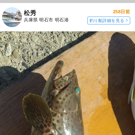
258日前
松秀
兵庫県 明石市 明石港
釣り船詳細を見る