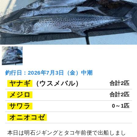
釣行日：2026年7月3日（金）中潮
ヤナギ
（ウスメバル）
合計2匹
メジロ
合計2匹
サワラ
0～1匹
オニオコゼ
本日は明石ジギングとタコ午前便で出船しまし