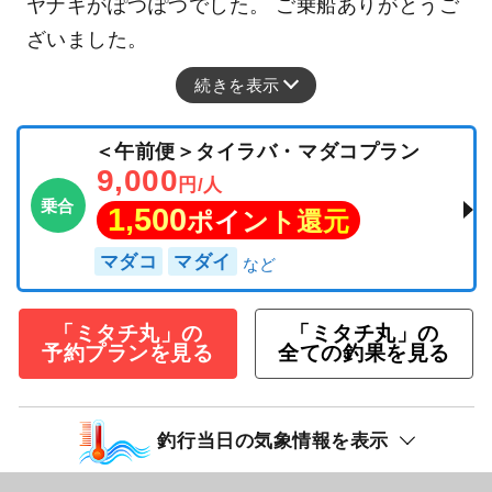
ヤナギがぽつぽつでした。 ご乗船ありがとうご
ざいました。
続きを表示
＜午前便＞タイラバ・マダコプラン
9,000
円/人
乗合
1,500
ポイント還元
マダコ
マダイ
「ミタチ丸」の
「ミタチ丸」の
予約プランを見る
全ての釣果を見る
釣行当日の気象情報を表示