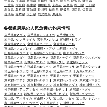
千葉県
茨城県
新潟県
富山県
石川県
福井県
愛知県
静岡県
三重県
大阪府
兵庫県
和歌山県
京都府
広島県
岡山県
山口県
鳥取県
島根県
高知県
香川県
徳島県
愛媛県
福岡県
佐賀県
長崎県
熊本県
大分県
鹿児島県
沖縄県
各都道府県の人気魚種の釣果情報
岩手県×マダラ
岩手県×スルメイカ
岩手県×ブリ
岩手県×ケンサキイカ
岩手県×カサゴ
宮城県×ヒラメ
宮城県×マアジ
宮城県×アイナメ
宮城県×メバル
宮城県×マコガレイ
山形県×マアジ
山形県×マダイ
山形県×キジハタ
山形県×ケンサキイカ
山形県×マハタ
福島県×マダイ
福島県×ヒラメ
福島県×チダイ
福島県×ウスメバル
福島県×ブリ
茨城県×マダイ
茨城県×ブリ
茨城県×ヒラメ
茨城県×カサゴ
茨城県×ホウボウ
埼玉県×サワラ
埼玉県×タチウオ
埼玉県×ホウボウ
埼玉県×マダイ
埼玉県×ブリ
千葉県×マダイ
千葉県×ヒラメ
千葉県×イサキ
千葉県×カサゴ
千葉県×マアジ
東京都×マアジ
東京都×タチウオ
東京都×シロギス
東京都×マダコ
東京都×サワラ
神奈川県×マアジ
神奈川県×マダイ
神奈川県×ブリ
神奈川県×アカアマダイ
神奈川県×タチウオ
新潟県×マダイ
新潟県×ブリ
新潟県×マアジ
新潟県×キダイ
新潟県×ゴマサバ
富山県×アオリイカ
富山県×ブリ
富山県×マダイ
富山県×キジハタ
富山県×ウッカリカサゴ
石川県×ブリ
石川県×キジハタ