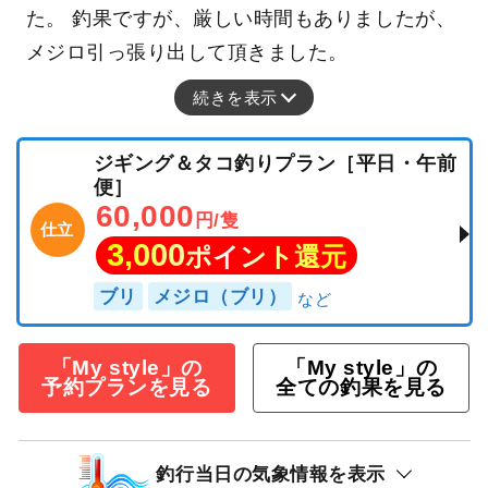
た。 釣果ですが、厳しい時間もありましたが、
メジロ引っ張り出して頂きました。
続きを表示
ジギング＆タコ釣りプラン［平日・午前
便］
60,000
円/隻
仕立
3,000
ポイント還元
ブリ
メジロ（ブリ）
「My style」の
「My style」の
予約プランを見る
全ての釣果を見る
釣行当日の気象情報を表示