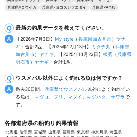
兵庫県×コウイカ
兵庫県×ヨコスジフエダイ
兵庫県×Array
最新の釣果データを教えてください。
【2026年7月3日】
My style
（
兵庫県
加古川市
）
ヤナ
ギ
・合計2匹、【2025年12月13日】
ミタチ丸
（
兵庫県
加古川市
）
ヤナギ
、【2025年11月23日】
松秀
（
兵庫県
明石市
）
ヤナギ
・合計1匹。
ウスメバル以外によく釣れる魚は何ですか？
過去30日間、
兵庫県
で
ウスメバル
以外によく釣れてい
る魚は、
マダコ
、
ブリ
、
マダイ
、
キジハタ
、
サワラ
で
す。
各都道府県の船釣り釣果情報
北海道
岩手県
宮城県
山形県
福島県
東京都
神奈川県
埼玉県