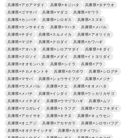
兵庫県×アカアマダイ
兵庫県×キジハタ
兵庫県×タチウオ
兵庫県×ゴマサバ
兵庫県×マダコ
兵庫県×サワラ
兵庫県×カンパチ
兵庫県×シロギス
兵庫県×スズキ
兵庫県×ケンサキイカ
兵庫県×マハタ
兵庫県×メバル
兵庫県×チダイ
兵庫県×スルメイカ
兵庫県×アオリイカ
兵庫県×マゴチ
兵庫県×クロダイ
兵庫県×カワハギ
兵庫県×アオハタ
兵庫県×シロアマダイ
兵庫県×キダイ
兵庫県×クロソイ
兵庫県×メダイ
兵庫県×イトヨリダイ
兵庫県×オオモンハタ
兵庫県×シイラ
兵庫県×アラ
兵庫県×チカメキントキ
兵庫県×ホウボウ
兵庫県×シログチ
兵庫県×マサバ
兵庫県×ショウサイフグ
兵庫県×メジナ
兵庫県×ウスメバル
兵庫県×クエ
兵庫県×オオメハタ
兵庫県×メバチ
兵庫県×イシダイ
兵庫県×ウッカリカサゴ
兵庫県×メイチダイ
兵庫県×ウマヅラハギ
兵庫県×ムツ
兵庫県×マコガレイ
兵庫県×トラフグ
兵庫県×フエフキダイ
兵庫県×アカイサキ
兵庫県×キチヌ
兵庫県×キュウセン
兵庫県×オニアジ
兵庫県×アカヤガラ
兵庫県×シロサバフグ
兵庫県×オオクチイシナギ
兵庫県×カタクチイワシ
兵庫県×マトウダイ
兵庫県×ヘダイ
兵庫県×オニオコゼ