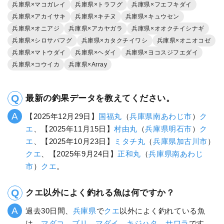
兵庫県×マコガレイ
兵庫県×トラフグ
兵庫県×フエフキダイ
兵庫県×アカイサキ
兵庫県×キチヌ
兵庫県×キュウセン
兵庫県×オニアジ
兵庫県×アカヤガラ
兵庫県×オオクチイシナギ
兵庫県×シロサバフグ
兵庫県×カタクチイワシ
兵庫県×オニオコゼ
兵庫県×マトウダイ
兵庫県×ヘダイ
兵庫県×ヨコスジフエダイ
兵庫県×コウイカ
兵庫県×Array
最新の釣果データを教えてください。
【2025年12月29日】
国福丸
（
兵庫県
南あわじ市
）
ク
エ
、【2025年11月15日】
村由丸
（
兵庫県
明石市
）
ク
エ
、【2025年10月23日】
ミタチ丸
（
兵庫県
加古川市
）
クエ
、【2025年9月24日】
正和丸
（
兵庫県
南あわじ
市
）
クエ
。
クエ以外によく釣れる魚は何ですか？
過去30日間、
兵庫県
で
クエ
以外によく釣れている魚
は、
マダコ
、
ブリ
、
マダイ
、
キジハタ
、
サワラ
です。