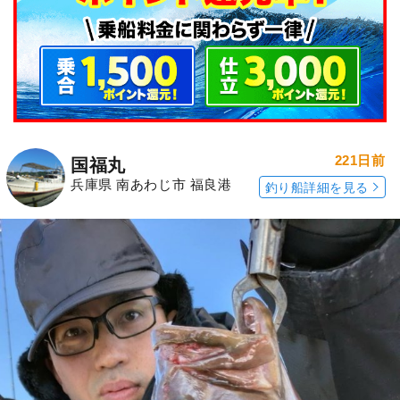
221日前
国福丸
兵庫県 南あわじ市 福良港
釣り船詳細を見る