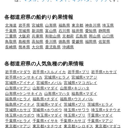
各都道府県の船釣り釣果情報
北海道
岩手県
宮城県
山形県
福島県
東京都
神奈川県
埼玉県
千葉県
茨城県
新潟県
富山県
石川県
福井県
愛知県
静岡県
三重県
大阪府
兵庫県
和歌山県
京都府
広島県
岡山県
山口県
鳥取県
島根県
高知県
香川県
徳島県
愛媛県
福岡県
佐賀県
長崎県
熊本県
大分県
鹿児島県
沖縄県
各都道府県の人気魚種の釣果情報
岩手県×マダラ
岩手県×スルメイカ
岩手県×ブリ
岩手県×カサゴ
岩手県×ケンサキイカ
宮城県×ヒラメ
宮城県×マアジ
宮城県×アイナメ
宮城県×メバル
宮城県×マコガレイ
山形県×マアジ
山形県×マダイ
山形県×キジハタ
山形県×ケンサキイカ
山形県×マハタ
福島県×マダイ
福島県×ヒラメ
福島県×チダイ
福島県×ウスメバル
福島県×アイナメ
茨城県×マダイ
茨城県×ブリ
茨城県×ヒラメ
茨城県×カサゴ
茨城県×ホウボウ
埼玉県×サワラ
埼玉県×タチウオ
埼玉県×ホウボウ
埼玉県×マダイ
埼玉県×ブリ
千葉県×マダイ
千葉県×ヒラメ
千葉県×イサキ
千葉県×カサゴ
千葉県×マアジ
東京都×マアジ
東京都×タチウオ
東京都×シロギス
東京都×マダコ