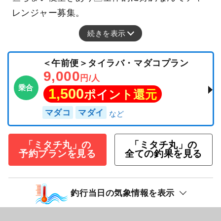
レンジャー募集。
続きを表示
＜午前便＞タイラバ・マダコプラン
9,000
円/人
乗合
1,500
ポイント還元
マダコ
マダイ
「ミタチ丸」の
「ミタチ丸」の
予約プランを見る
全ての釣果を見る
釣行当日の気象情報を表示