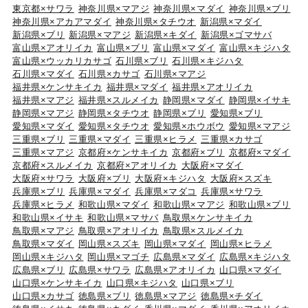
東京都×サワラ
神奈川県×マアジ
神奈川県×マダイ
神奈川県×ブリ
神奈川県×アカアマダイ
神奈川県×タチウオ
新潟県×マダイ
新潟県×ブリ
新潟県×マアジ
新潟県×キダイ
新潟県×ゴマサバ
富山県×アオリイカ
富山県×ブリ
富山県×マダイ
富山県×キジハタ
富山県×ウッカリカサゴ
石川県×ブリ
石川県×キジハタ
石川県×マダイ
石川県×カサゴ
石川県×マアジ
福井県×ケンサキイカ
福井県×マダイ
福井県×アオリイカ
福井県×マアジ
福井県×スルメイカ
静岡県×マダイ
静岡県×イサキ
静岡県×マアジ
静岡県×タチウオ
静岡県×ブリ
愛知県×ブリ
愛知県×マダイ
愛知県×タチウオ
愛知県×ホウボウ
愛知県×マアジ
三重県×ブリ
三重県×マダイ
三重県×ヒラメ
三重県×カサゴ
三重県×マアジ
京都府×ケンサキイカ
京都府×ブリ
京都府×マダイ
京都府×スルメイカ
京都府×アオリイカ
大阪府×マダイ
大阪府×サワラ
大阪府×ブリ
大阪府×キジハタ
大阪府×スズキ
兵庫県×ブリ
兵庫県×マダイ
兵庫県×マダコ
兵庫県×サワラ
兵庫県×ヒラメ
和歌山県×マダイ
和歌山県×マアジ
和歌山県×ブリ
和歌山県×イサキ
和歌山県×マサバ
鳥取県×ケンサキイカ
鳥取県×マアジ
鳥取県×アオリイカ
鳥取県×スルメイカ
鳥取県×マダイ
岡山県×スズキ
岡山県×マダイ
岡山県×ヒラメ
岡山県×キジハタ
岡山県×マゴチ
広島県×マダイ
広島県×キジハタ
広島県×ブリ
広島県×サワラ
広島県×アオリイカ
山口県×マダイ
山口県×ケンサキイカ
山口県×キジハタ
山口県×ブリ
山口県×カサゴ
徳島県×ブリ
徳島県×マアジ
徳島県×チダイ