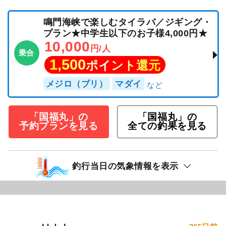
鳴門海峡で楽しむタイラバ／ジギング・
プラン★中学生以下のお子様4,000円★
10,000
円/人
乗合
1,500
ポイント還元
メジロ（ブリ）
マダイ
「国福丸」の
「国福丸」の
予約プランを見る
全ての釣果を見る
釣行当日の気象情報を表示