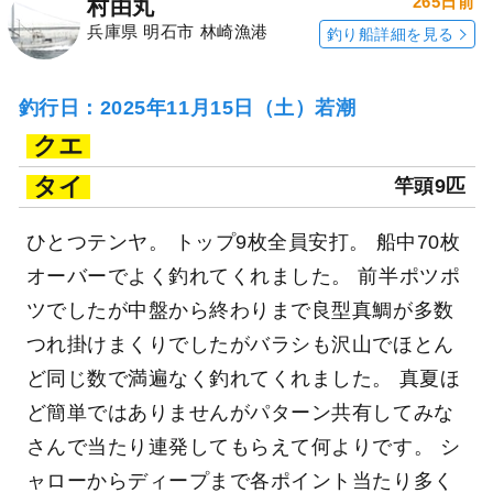
265日前
村由丸
兵庫県 明石市 林崎漁港
釣り船詳細を見る
釣行日：2025年11月15日（土）若潮
クエ
タイ
竿頭9匹
ひとつテンヤ。 トップ9枚全員安打。 船中70枚
オーバーでよく釣れてくれました。 前半ポツポ
ツでしたが中盤から終わりまで良型真鯛が多数
つれ掛けまくりでしたがバラシも沢山でほとん
ど同じ数で満遍なく釣れてくれました。 真夏ほ
ど簡単ではありませんがパターン共有してみな
さんで当たり連発してもらえて何よりです。 シ
ャローからディープまで各ポイント当たり多く