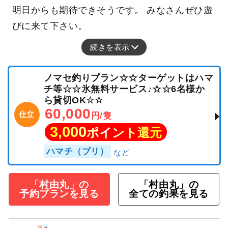
明日からも期待できそうです。 みなさんぜひ遊
びに来て下さい。
続きを表示
ノマセ釣りプラン☆☆ターゲットはハマ
チ等☆☆氷無料サービス♪☆☆6名様か
ら貸切OK☆☆
60,000
仕立
円/隻
3,000
ポイント還元
ハマチ（ブリ）
「村由丸」の
「村由丸」の
予約プランを見る
全ての釣果を見る