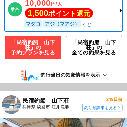
10,000
円/人
乗合
1,500
ポイント還元
マダコ
アジ（マアジ）
「民宿釣船 山下
「民宿釣船 山下
荘」の
荘」の
予約プランを見る
全ての釣果を見る
釣行当日の気象情報を表示
249日前
民宿釣船 山下荘
兵庫県 淡路市 江井漁港
釣り船詳細を見る