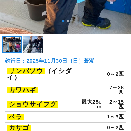
釣行日：2025年11月30日（日）若潮
サンバソウ
（イシダ
0～2匹
イ）
7～28
カワハギ
匹
最大28c
2～15
ショウサイフグ
m
匹
ベラ
1～3匹
カサゴ
0～2匹