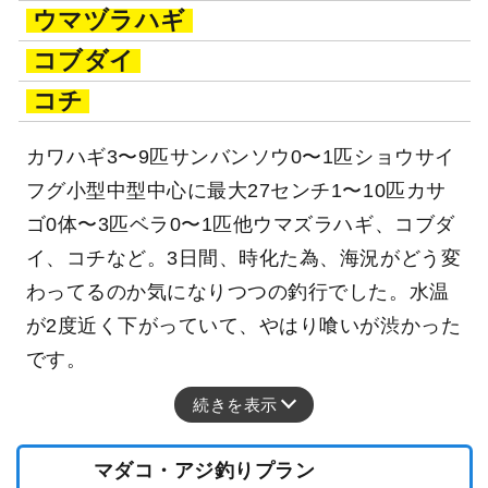
ウマヅラハギ
コブダイ
コチ
カワハギ3〜9匹サンバンソウ0〜1匹ショウサイ
フグ小型中型中心に最大27センチ1〜10匹カサ
ゴ0体〜3匹ベラ0〜1匹他ウマズラハギ、コブダ
イ、コチなど。3日間、時化た為、海況がどう変
わってるのか気になりつつの釣行でした。水温
が2度近く下がっていて、やはり喰いが渋かった
です。
続きを表示
マダコ・アジ釣りプラン