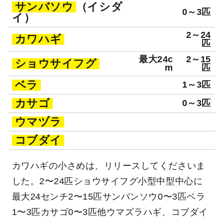
サンバソウ
（イシダ
0～3匹
イ）
2～24
カワハギ
匹
最大24c
2～15
ショウサイフグ
m
匹
ベラ
1～3匹
カサゴ
0～3匹
ウマヅラ
コブダイ
カワハギの小さめは、リリースしてくださいま
した。2〜24匹ショウサイフグ小型中型中心に
最大24センチ2〜15匹サンバンソウ0〜3匹ベラ
1〜3匹カサゴ0〜3匹他ウマズラハギ、コブダイ