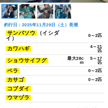
釣行日：2025年11月29日（土）長潮
サンバソウ
（イシダ
0～2匹
イ）
4～21
カワハギ
匹
最大28c
5～17
ショウサイフグ
m
匹
ベラ
0～2匹
カサゴ
0～2匹
コブダイ
ウマヅラ