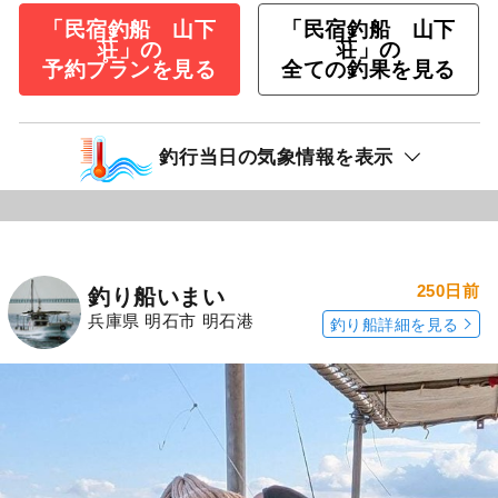
「民宿釣船 山下
「民宿釣船 山下
荘」の
荘」の
予約プランを見る
全ての釣果を見る
釣行当日の気象情報を表示
250日前
釣り船いまい
兵庫県 明石市 明石港
釣り船詳細を見る