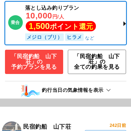
落とし込み釣りプラン
10,000
円/人
乗合
1,500
ポイント還元
メジロ（ブリ）
ヒラメ
「民宿釣船 山下
「民宿釣船 山下
荘」の
荘」の
予約プランを見る
全ての釣果を見る
釣行当日の気象情報を表示
242日前
民宿釣船 山下荘