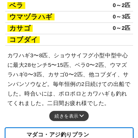
ベラ
0～2匹
ウマヅラハギ
0～3匹
カサゴ
0～2匹
コブダイ
カワハギ3〜8匹、ショウサイフグ小型中型中心
に最大28センチ5〜15匹、ベラ0〜2匹、ウマズ
ラハギ0〜3匹、カサゴ0〜2匹、他コブダイ、サ
ンバンソウなど。毎年恒例の2日続けての出船で
した。時合いには、ポロポロとカワハギも釣れ
てくれました。二日間お疲れ様でした。
続きを表示
マダコ・アジ釣りプラン