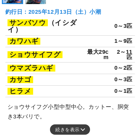
釣行日：2025年12月13日（土）小潮
サンバソウ
（イシダ
0～3匹
イ）
カワハギ
1～9匹
最大29c
2～11
ショウサイフグ
m
匹
ウマズラハギ
0～2匹
カサゴ
0～3匹
ヒラメ
0～1匹
ショウサイフグ小型中型中心。カットー、胴突
き3本バリで。
続きを表示