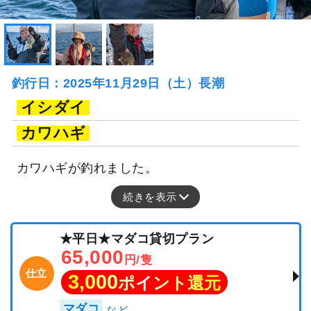
釣行日：2025年11月29日（土）長潮
イシダイ
カワハギ
カワハギが釣れました。
続きを表示
★平日★マダコ貸切プラン
65,000
円/隻
仕立
3,000
ポイント還元
マダコ