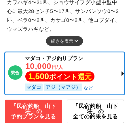
カワハギ4〜21匹、ショウサイフグ小型中型中
心に最大28センチ5〜17匹、サンバンソウ0〜2
匹、ベラ0〜2匹、カサゴ0〜2匹、他コブダイ、
ウマズラハギなど。
続きを表示
マダコ・アジ釣りプラン
10,000
円/人
乗合
1,500
ポイント還元
マダコ
アジ（マアジ）
「民宿釣船 山下
「民宿釣船 山下
荘」の
荘」の
予約プランを見る
全ての釣果を見る