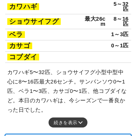
5～32
カワハギ
匹
最大26c
8～16
ショウサイフグ
m
匹
ベラ
1～3匹
カサゴ
0～1匹
コブダイ
カワハギ5〜32匹、ショウサイフグ小型中型中
心に8〜16匹最大26センチ。サンバンソウ0〜1
匹、ベラ1〜3匹、カサゴ0〜1匹、他コブダイな
ど。本日のカワハギは、今シーズンで一番良か
った日でした。
続きを表示