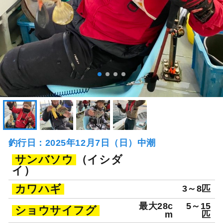
釣行日：2025年12月7日（日）中潮
サンバソウ
（イシダ
イ）
カワハギ
3～8匹
最大28c
5～15
ショウサイフグ
m
匹