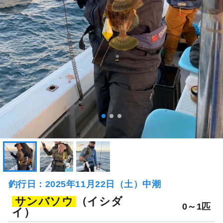
釣行日：2025年11月22日（土）中潮
サンバソウ
（イシダ
0～1匹
イ）