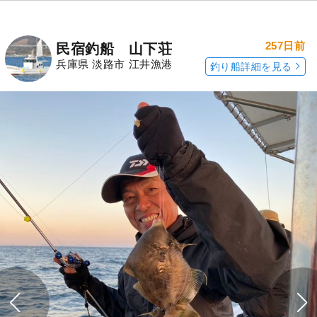
257日前
民宿釣船 山下荘
兵庫県 淡路市 江井漁港
釣り船詳細を見る