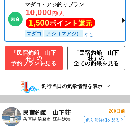
マダコ・アジ釣りプラン
10,000
円/人
乗合
1,500
ポイント還元
マダコ
アジ（マアジ）
「民宿釣船 山下
「民宿釣船 山下
荘」の
荘」の
予約プランを見る
全ての釣果を見る
釣行当日の気象情報を表示
260日前
民宿釣船 山下荘
兵庫県 淡路市 江井漁港
釣り船詳細を見る