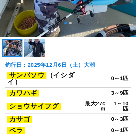
釣行日：2025年12月6日（土）大潮
サンバソウ
（イシダ
0～1匹
イ）
カワハギ
3～9匹
最大27c
1～10
ショウサイフグ
m
匹
カサゴ
0～3匹
ベラ
0～1匹