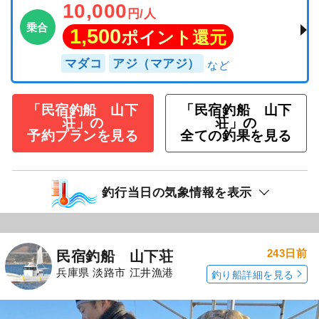
10,000
円/人
乗合
1,500
ポイント還元
マダコ
アジ（マアジ）
「民宿釣船 山下
「民宿釣船 山下
荘」の
荘」の
予約プランを見る
全ての釣果を見る
釣行当日の気象情報を表示
243日前
民宿釣船 山下荘
兵庫県 淡路市 江井漁港
釣り船詳細を見る