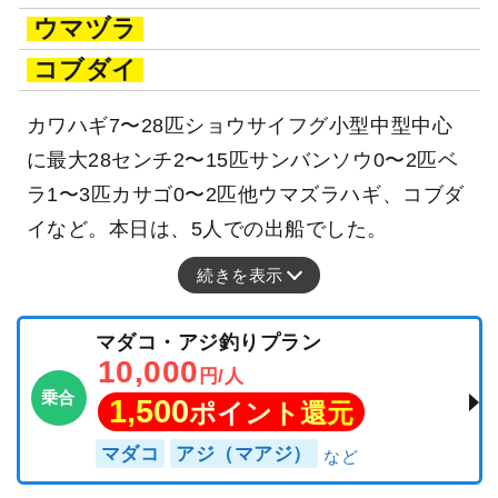
ウマヅラ
コブダイ
カワハギ7〜28匹ショウサイフグ小型中型中心
に最大28センチ2〜15匹サンバンソウ0〜2匹ベ
ラ1〜3匹カサゴ0〜2匹他ウマズラハギ、コブダ
イなど。本日は、5人での出船でした。
続きを表示
マダコ・アジ釣りプラン
10,000
円/人
乗合
1,500
ポイント還元
マダコ
アジ（マアジ）