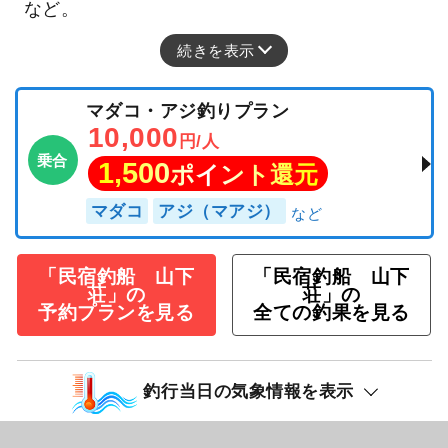
など。
続きを表示
マダコ・アジ釣りプラン
10,000
円/人
乗合
1,500
ポイント還元
マダコ
アジ（マアジ）
「民宿釣船 山下
「民宿釣船 山下
荘」の
荘」の
予約プランを見る
全ての釣果を見る
釣行当日の気象情報を表示