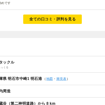
勧めです
全ての口コミ・評判を見る
タックル
たっくる
庫県 明石市中崎1 明石港
（
地図
・
潮見表
）
内周造
蔵谷（第二神明道路）から 8 km