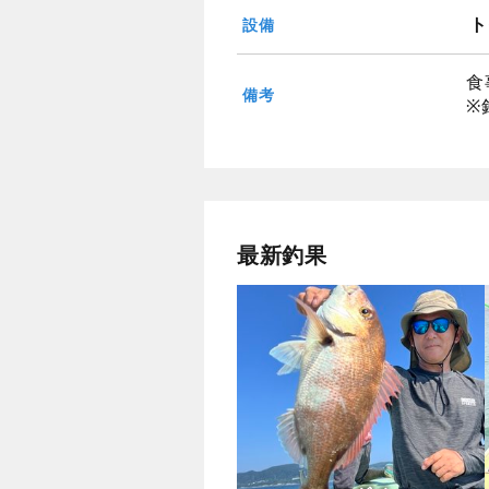
ト
設備
食
備考
※
最新釣果