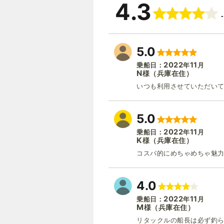
4.3
5.0
2022
11
乗船日：
年
月
N
（兵庫在住）
様
いつも利用させていただいて
5.0
2022
11
乗船日：
年
月
K
（兵庫在住）
様
コスパ的にめちゃめちゃ魅力
4.0
2022
11
乗船日：
年
月
M
（兵庫在住）
様
リタックルの船長は必ず釣ら