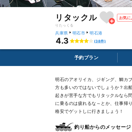
リタックル
お気に
りたっくる
兵庫県
明石市
明石港
4.3
(38件)
予約プラン
明石のアオリイカ、ジギング、鯛カ
方も多いのではないでしょうか？出船
起きが苦手な方でもリタックルなら
に乗るのは疲れるな～とか、仕事帰
格安でゲットしに行きましょう！
釣り船からのメッセージ