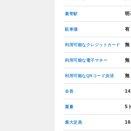
明
最寄駅
有
駐車場
無
利用可能なクレジットカード
無
利用可能な電子マネー
無
利用可能なQRコード決済
1
全長
5
重量
1
最大定員