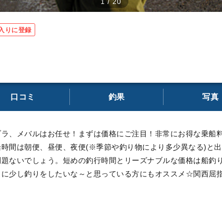
1
/
20
入りに登録
口コミ
釣果
写真
ブラ、メバルはお任せ！まずは価格にご注目！非常にお得な乗船
時間は朝便、昼便、夜便(※季節や釣り物により多少異なる)と
問題ないでしょう。短めの釣行時間とリーズナブルな価格は船釣
りに少し釣りをしたいな～と思っている方にもオススメ☆関西屈