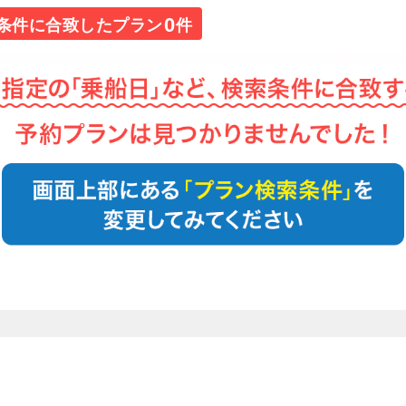
0
条件に合致したプラン
件
1
/
20