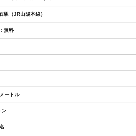
リタックル
石駅（JR山陽本線）
：無料
4メートル
トン
6名