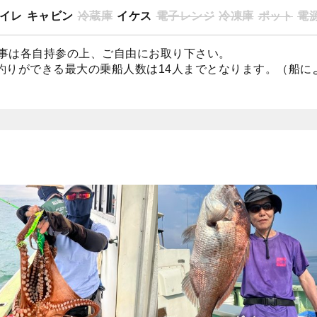
イレ
キャビン
冷蔵庫
イケス
電子レンジ
冷凍庫
ポット
電源
事は各自持参の上、ご自由にお取り下さい。
釣りができる最大の乗船人数は14人までとなります。（船に