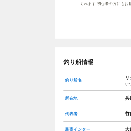
くれます 初心者の方にもお
釣り船情報
リ
釣り船名
り
兵
所在地
竹
代表者
大
最寄インター