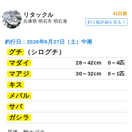
41日前
リタックル
兵庫県 明石市 明石港
釣り船詳細を見る
釣行日：2026年6月27日（土）中潮
グチ
（シログチ）
マダイ
28～42cm
0～4匹
マアジ
30～32cm
0～1匹
キス
メバル
サバ
ガシラ