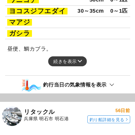
ヨコスジフエダイ
30～35cm
0～1匹
マアジ
ガシラ
昼便、鯛カブラ。
続きを表示
釣行当日の気象情報を表示
56日前
リタックル
兵庫県 明石市 明石港
釣り船詳細を見る