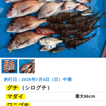
釣行日：2026年7月5日（日）中潮
グチ
（シログチ）
マダイ
最大66cm
ワニゴチ