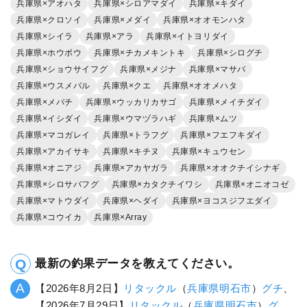
兵庫県×アオハタ
兵庫県×シロアマダイ
兵庫県×キダイ
兵庫県×クロソイ
兵庫県×メダイ
兵庫県×オオモンハタ
兵庫県×シイラ
兵庫県×アラ
兵庫県×イトヨリダイ
兵庫県×ホウボウ
兵庫県×チカメキントキ
兵庫県×シログチ
兵庫県×ショウサイフグ
兵庫県×メジナ
兵庫県×マサバ
兵庫県×ウスメバル
兵庫県×クエ
兵庫県×オオメハタ
兵庫県×メバチ
兵庫県×ウッカリカサゴ
兵庫県×メイチダイ
兵庫県×イシダイ
兵庫県×ウマヅラハギ
兵庫県×ムツ
兵庫県×マコガレイ
兵庫県×トラフグ
兵庫県×フエフキダイ
兵庫県×アカイサキ
兵庫県×キチヌ
兵庫県×キュウセン
兵庫県×オニアジ
兵庫県×アカヤガラ
兵庫県×オオクチイシナギ
兵庫県×シロサバフグ
兵庫県×カタクチイワシ
兵庫県×オニオコゼ
兵庫県×マトウダイ
兵庫県×ヘダイ
兵庫県×ヨコスジフエダイ
兵庫県×コウイカ
兵庫県×Array
最新の釣果データを教えてください。
【2026年8月2日】
リタックル
（
兵庫県
明石市
）
グチ
、
【2026年7月29日】
リタックル
（
兵庫県
明石市
）
グ