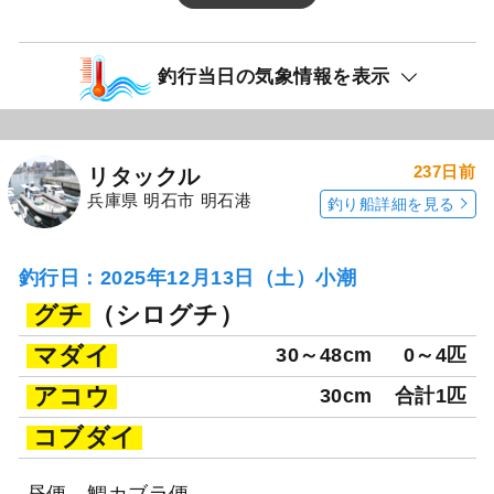
釣行当日の気象情報を表示
237日前
リタックル
兵庫県 明石市 明石港
釣り船詳細を見る
釣行日：2025年12月13日（土）小潮
グチ
（シログチ）
マダイ
30～48cm
0～4匹
アコウ
30cm
合計1匹
コブダイ
昼便、鯛カブラ便。