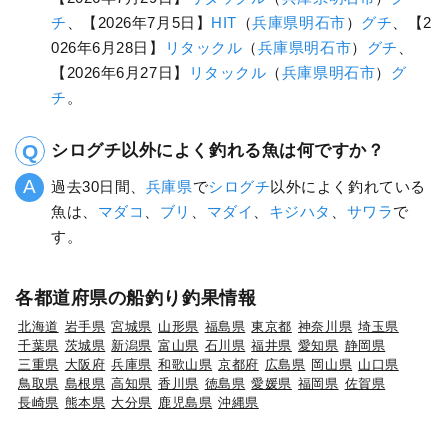
チ
、【2026年7月5日】
HIT
（
兵庫県
明石市
）
グチ
、【2
026年6月28日】
リタックル
（
兵庫県
明石市
）
グチ
、
【2026年6月27日】
リタックル
（
兵庫県
明石市
）
グ
チ
。
シログチ以外によく釣れる魚は何ですか？
過去30日間、
兵庫県
で
シログチ
以外によく釣れている
魚は、
マダコ
、
ブリ
、
マダイ
、
キジハタ
、
サワラ
で
す。
各都道府県の船釣り釣果情報
北海道
岩手県
宮城県
山形県
福島県
東京都
神奈川県
埼玉県
千葉県
茨城県
新潟県
富山県
石川県
福井県
愛知県
静岡県
三重県
大阪府
兵庫県
和歌山県
京都府
広島県
岡山県
山口県
鳥取県
島根県
高知県
香川県
徳島県
愛媛県
福岡県
佐賀県
長崎県
熊本県
大分県
鹿児島県
沖縄県