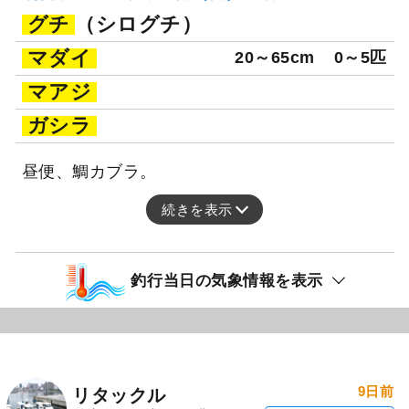
グチ
（シログチ）
マダイ
20～65cm
0～5匹
マアジ
ガシラ
昼便、鯛カブラ。
続きを表示
釣行当日の気象情報を表示
9日前
リタックル