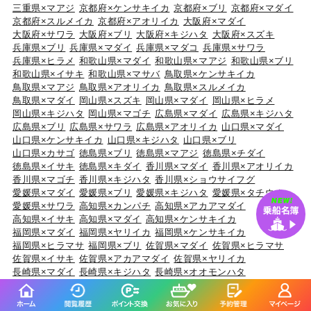
三重県×マアジ
京都府×ケンサキイカ
京都府×ブリ
京都府×マダイ
京都府×スルメイカ
京都府×アオリイカ
大阪府×マダイ
大阪府×サワラ
大阪府×ブリ
大阪府×キジハタ
大阪府×スズキ
兵庫県×ブリ
兵庫県×マダイ
兵庫県×マダコ
兵庫県×サワラ
兵庫県×ヒラメ
和歌山県×マダイ
和歌山県×マアジ
和歌山県×ブリ
和歌山県×イサキ
和歌山県×マサバ
鳥取県×ケンサキイカ
鳥取県×マアジ
鳥取県×アオリイカ
鳥取県×スルメイカ
鳥取県×マダイ
岡山県×スズキ
岡山県×マダイ
岡山県×ヒラメ
岡山県×キジハタ
岡山県×マゴチ
広島県×マダイ
広島県×キジハタ
広島県×ブリ
広島県×サワラ
広島県×アオリイカ
山口県×マダイ
山口県×ケンサキイカ
山口県×キジハタ
山口県×ブリ
山口県×カサゴ
徳島県×ブリ
徳島県×マアジ
徳島県×チダイ
徳島県×イサキ
徳島県×キダイ
香川県×マダイ
香川県×アオリイカ
香川県×マゴチ
香川県×キジハタ
香川県×ショウサイフグ
愛媛県×マダイ
愛媛県×ブリ
愛媛県×キジハタ
愛媛県×タチウオ
愛媛県×サワラ
高知県×カンパチ
高知県×アカアマダイ
高知県×イサキ
高知県×マダイ
高知県×ケンサキイカ
福岡県×マダイ
福岡県×ヤリイカ
福岡県×ケンサキイカ
福岡県×ヒラマサ
福岡県×ブリ
佐賀県×マダイ
佐賀県×ヒラマサ
佐賀県×イサキ
佐賀県×アカアマダイ
佐賀県×ヤリイカ
長崎県×マダイ
長崎県×キジハタ
長崎県×オオモンハタ
長崎県×アオハタ
長崎県×ブリ
熊本県×マダイ
熊本県×ヒラメ
熊本県×メバル
熊本県×キジハタ
熊本県×カサゴ
鹿児島県×マダイ