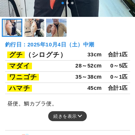
釣行日：2025年10月4日（土）中潮
グチ
（シログチ）
33cm
合計1匹
マダイ
28～52cm
0～5匹
ワニゴチ
35～38cm
0～1匹
ハマチ
45cm
合計1匹
昼便。鯛カブラ便。
続きを表示