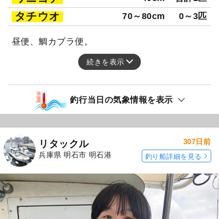
タチウオ
70～80cm
0～3匹
昼便、鯛カブラ便。
続きを表示
釣行当日の気象情報を表示
307日前
リタックル
兵庫県 明石市 明石港
釣り船詳細を見る