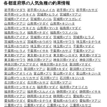
各都道府県の人気魚種の釣果情報
岩手県×マダラ
岩手県×スルメイカ
岩手県×ブリ
岩手県×カサゴ
岩手県×ケンサキイカ
宮城県×ヒラメ
宮城県×マアジ
宮城県×アイナメ
宮城県×メバル
宮城県×マコガレイ
山形県×マアジ
山形県×マダイ
山形県×キジハタ
山形県×ケンサキイカ
山形県×マハタ
福島県×マダイ
福島県×ヒラメ
福島県×チダイ
福島県×ウスメバル
福島県×アイナメ
茨城県×マダイ
茨城県×ブリ
茨城県×ヒラメ
茨城県×カサゴ
茨城県×ホウボウ
埼玉県×サワラ
埼玉県×タチウオ
埼玉県×ホウボウ
埼玉県×マダイ
埼玉県×ブリ
千葉県×マダイ
千葉県×ヒラメ
千葉県×イサキ
千葉県×カサゴ
千葉県×マアジ
東京都×マアジ
東京都×タチウオ
東京都×シロギス
東京都×マダコ
東京都×サワラ
神奈川県×マアジ
神奈川県×マダイ
神奈川県×ブリ
神奈川県×アカアマダイ
神奈川県×タチウオ
新潟県×マダイ
新潟県×ブリ
新潟県×マアジ
新潟県×キダイ
新潟県×ゴマサバ
富山県×アオリイカ
富山県×ブリ
富山県×マダイ
富山県×キジハタ
富山県×ウッカリカサゴ
石川県×ブリ
石川県×キジハタ
石川県×マダイ
石川県×カサゴ
石川県×マアジ
福井県×ケンサキイカ
福井県×マダイ
福井県×アオリイカ
福井県×マアジ
福井県×スルメイカ
静岡県×マダイ
静岡県×イサキ
静岡県×マアジ
静岡県×タチウオ
静岡県×ブリ
愛知県×ブリ
愛知県×マダイ
愛知県×タチウオ
愛知県×ホウボウ
愛知県×マアジ
三重県×ブリ
三重県×マダイ
三重県×ヒラメ
三重県×カサゴ