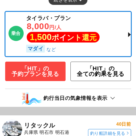
タイラバ・プラン
8,000
円/人
乗合
1,500
ポイント還元
マダイ
「HIT」の
「HIT」の
予約プランを見る
全ての釣果を見る
釣行当日の気象情報を表示
40日前
リタックル
兵庫県 明石市 明石港
釣り船詳細を見る