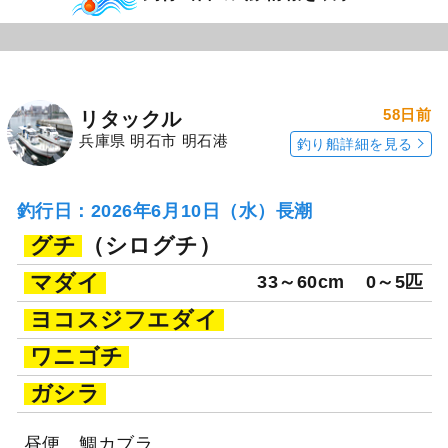
58日前
リタックル
兵庫県 明石市 明石港
釣り船詳細を見る
釣行日：2026年6月10日（水）長潮
グチ
（シログチ）
マダイ
33～60cm
0～5匹
ヨコスジフエダイ
ワニゴチ
ガシラ
昼便、鯛カブラ。