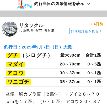
釣行当日の気象情報を表示
334日前
リタックル
兵庫県 明石市 明石港
釣り船詳細を見る
釣行日：2025年9月7日（日）大潮
グチ
（シログチ）
最大30cm
合計1匹
マダイ
28～70cm
0～5匹
アコウ
30～37cm
0～1匹
ワニゴチ
35～37cm
0～1匹
昼便。鯛カブラ便（淡路沖） マダイ２８～７０
ｃｍを１７匹。 （０～５匹） アコウ３０～３７