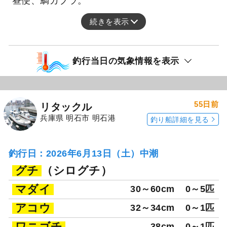
昼便、鯛カブラ。
続きを表示
釣行当日の気象情報を表示
55日前
リタックル
兵庫県 明石市 明石港
釣り船詳細を見る
釣行日：2026年6月13日（土）中潮
グチ
（シログチ）
マダイ
30～60cm
0～5匹
アコウ
32～34cm
0～1匹
ワニゴチ
38cm
0～1匹