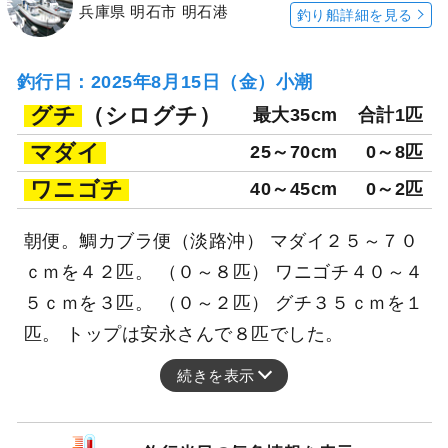
兵庫県 明石市 明石港
釣り船詳細を見る
釣行日：2025年8月15日（金）小潮
グチ
（シログチ）
最大35cm
合計1匹
マダイ
25～70cm
0～8匹
ワニゴチ
40～45cm
0～2匹
朝便。鯛カブラ便（淡路沖） マダイ２５～７０
ｃｍを４２匹。 （０～８匹） ワニゴチ４０～４
５ｃｍを３匹。 （０～２匹） グチ３５ｃｍを１
匹。 トップは安永さんで８匹でした。
続きを表示