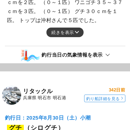
ｃｍを２匹。 （０～１匹） ワニゴチ３５～３７
ｃｍを３匹。 （０～１匹） グチ３０ｃｍを１
匹。 トップは沖村さんで５匹でした。
続きを表示
釣行当日の気象情報を表示
342日前
リタックル
兵庫県 明石市 明石港
釣り船詳細を見る
釣行日：2025年8月30日（土）小潮
グチ
（シログチ）