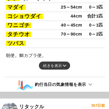
マダイ
25～54cm
0～3匹
コショウダイ
44cm
合計1匹
ワニゴチ
40～45cm
0～1匹
タチウオ
70～90cm
0～2匹
ツバス
朝便。鯛カブラ便。
続きを表示
釣行当日の気象情報を表示
357日前
リタックル