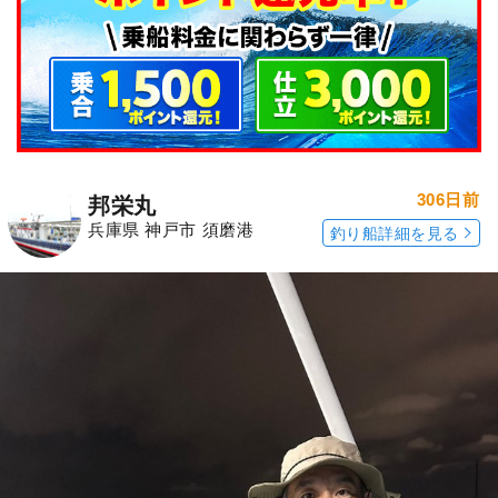
306日前
邦栄丸
兵庫県 神戸市 須磨港
釣り船詳細を見る