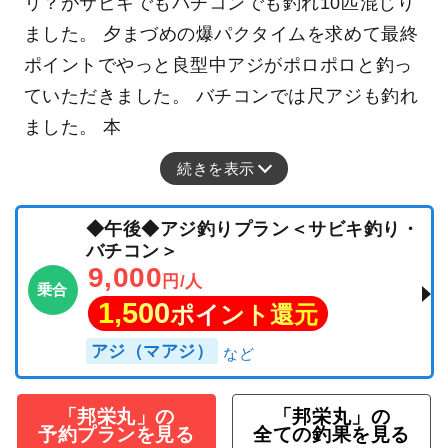
リ？がサビキでもバチコンでも釣れ10匹混じり
ました。 夕まづめの爆パクタイムを求めて最終
ポイントでやっと良型中アジがポロポロと釣っ
ていただきました。 バチコンでは尺アジも釣れ
ました。 本
続きを表示
◆午後◆アジ釣りプラン＜サビキ釣り・
バチコン＞
9,000
円/人
乗合
1,500
ポイント還元
アジ（マアジ）
「邦栄丸」の
「邦栄丸」の
予約プランを見る
全ての釣果を見る