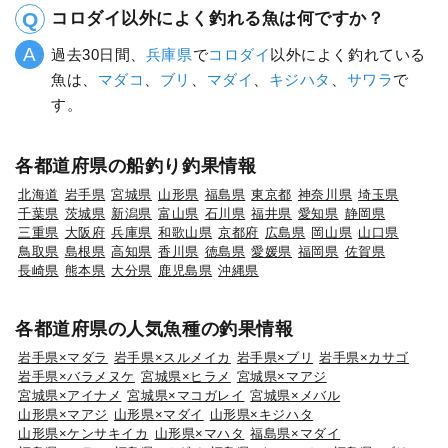
コロダイ以外によく釣れる魚は何ですか？
過去30日間、
兵庫県
で
コロダイ
以外によく釣れている
魚は、
マダコ
、
ブリ
、
マダイ
、
キジハタ
、
サワラ
で
す。
各都道府県の船釣り釣果情報
北海道
岩手県
宮城県
山形県
福島県
東京都
神奈川県
埼玉県
千葉県
茨城県
新潟県
富山県
石川県
福井県
愛知県
静岡県
三重県
大阪府
兵庫県
和歌山県
京都府
広島県
岡山県
山口県
鳥取県
島根県
高知県
香川県
徳島県
愛媛県
福岡県
佐賀県
長崎県
熊本県
大分県
鹿児島県
沖縄県
各都道府県の人気魚種の釣果情報
岩手県×マダラ
岩手県×スルメイカ
岩手県×ブリ
岩手県×カサゴ
岩手県×バラメヌケ
宮城県×ヒラメ
宮城県×マアジ
宮城県×アイナメ
宮城県×マコガレイ
宮城県×メバル
山形県×マアジ
山形県×マダイ
山形県×キジハタ
山形県×ケンサキイカ
山形県×マハタ
福島県×マダイ