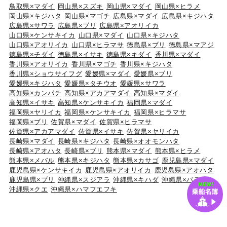
鳥取県×マダイ
岡山県×スズキ
岡山県×マダイ
岡山県×ヒラメ
岡山県×キジハタ
岡山県×マゴチ
広島県×マダイ
広島県×キジハタ
広島県×サワラ
広島県×ブリ
広島県×アオリイカ
山口県×ケンサキイカ
山口県×マダイ
山口県×キジハタ
山口県×アオリイカ
山口県×ヒラマサ
徳島県×ブリ
徳島県×マアジ
徳島県×チダイ
徳島県×イサキ
徳島県×キダイ
香川県×マダイ
香川県×アオリイカ
香川県×マゴチ
香川県×キジハタ
香川県×ショウサイフグ
愛媛県×マダイ
愛媛県×ブリ
愛媛県×キジハタ
愛媛県×タチウオ
愛媛県×サワラ
高知県×カンパチ
高知県×アカアマダイ
高知県×マダイ
高知県×イサキ
高知県×ケンサキイカ
福岡県×マダイ
福岡県×ヤリイカ
福岡県×ケンサキイカ
福岡県×ヒラマサ
福岡県×ブリ
佐賀県×マダイ
佐賀県×ヒラマサ
佐賀県×アカアマダイ
佐賀県×イサキ
佐賀県×ヤリイカ
長崎県×マダイ
長崎県×キジハタ
長崎県×オオモンハタ
長崎県×アオハタ
長崎県×ブリ
熊本県×マダイ
熊本県×ヒラメ
熊本県×メバル
熊本県×キジハタ
熊本県×カサゴ
鹿児島県×マダイ
鹿児島県×ケンサキイカ
鹿児島県×アオリイカ
鹿児島県×アオハタ
鹿児島県×ブリ
沖縄県×スジアラ
沖縄県×キハダ
沖縄県×バラハタ
沖縄県×クエ
沖縄県×ハマフエフキ