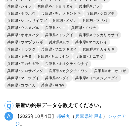
兵庫県×シイラ
兵庫県×イトヨリダイ
兵庫県×アラ
兵庫県×ホウボウ
兵庫県×チカメキントキ
兵庫県×シログチ
兵庫県×ショウサイフグ
兵庫県×メジナ
兵庫県×マサバ
兵庫県×ウスメバル
兵庫県×クエ
兵庫県×メバチ
兵庫県×オオメハタ
兵庫県×イシダイ
兵庫県×ウッカリカサゴ
兵庫県×ウマヅラハギ
兵庫県×ムツ
兵庫県×マコガレイ
兵庫県×トラフグ
兵庫県×フエフキダイ
兵庫県×アカイサキ
兵庫県×キチヌ
兵庫県×キュウセン
兵庫県×オニアジ
兵庫県×アカヤガラ
兵庫県×オオクチイシナギ
兵庫県×シロサバフグ
兵庫県×カタクチイワシ
兵庫県×オニオコゼ
兵庫県×マトウダイ
兵庫県×ヘダイ
兵庫県×ヨコスジフエダイ
兵庫県×コウイカ
兵庫県×Array
最新の釣果データを教えてください。
【2025年10月4日】
邦栄丸
（
兵庫県
神戸市
）
シャクア
ジ
。