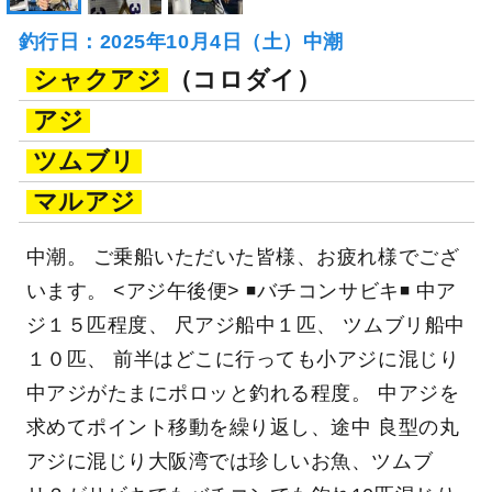
釣行日：2025年10月4日（土）中潮
シャクアジ
（コロダイ）
アジ
ツムブリ
マルアジ
中潮。 ご乗船いただいた皆様、お疲れ様でござ
います。 <アジ午後便> ◾️バチコンサビキ◾️ 中ア
ジ１５匹程度、 尺アジ船中１匹、 ツムブリ船中
１０匹、 前半はどこに行っても小アジに混じり
中アジがたまにポロッと釣れる程度。 中アジを
求めてポイント移動を繰り返し、途中 良型の丸
アジに混じり大阪湾では珍しいお魚、ツムブ