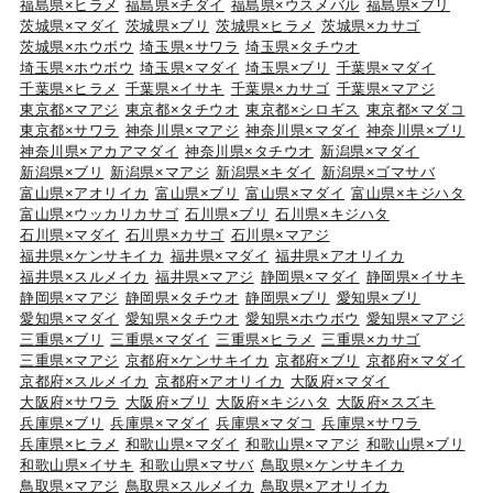
福島県×ヒラメ
福島県×チダイ
福島県×ウスメバル
福島県×ブリ
茨城県×マダイ
茨城県×ブリ
茨城県×ヒラメ
茨城県×カサゴ
茨城県×ホウボウ
埼玉県×サワラ
埼玉県×タチウオ
埼玉県×ホウボウ
埼玉県×マダイ
埼玉県×ブリ
千葉県×マダイ
千葉県×ヒラメ
千葉県×イサキ
千葉県×カサゴ
千葉県×マアジ
東京都×マアジ
東京都×タチウオ
東京都×シロギス
東京都×マダコ
東京都×サワラ
神奈川県×マアジ
神奈川県×マダイ
神奈川県×ブリ
神奈川県×アカアマダイ
神奈川県×タチウオ
新潟県×マダイ
新潟県×ブリ
新潟県×マアジ
新潟県×キダイ
新潟県×ゴマサバ
富山県×アオリイカ
富山県×ブリ
富山県×マダイ
富山県×キジハタ
富山県×ウッカリカサゴ
石川県×ブリ
石川県×キジハタ
石川県×マダイ
石川県×カサゴ
石川県×マアジ
福井県×ケンサキイカ
福井県×マダイ
福井県×アオリイカ
福井県×スルメイカ
福井県×マアジ
静岡県×マダイ
静岡県×イサキ
静岡県×マアジ
静岡県×タチウオ
静岡県×ブリ
愛知県×ブリ
愛知県×マダイ
愛知県×タチウオ
愛知県×ホウボウ
愛知県×マアジ
三重県×ブリ
三重県×マダイ
三重県×ヒラメ
三重県×カサゴ
三重県×マアジ
京都府×ケンサキイカ
京都府×ブリ
京都府×マダイ
京都府×スルメイカ
京都府×アオリイカ
大阪府×マダイ
大阪府×サワラ
大阪府×ブリ
大阪府×キジハタ
大阪府×スズキ
兵庫県×ブリ
兵庫県×マダイ
兵庫県×マダコ
兵庫県×サワラ
兵庫県×ヒラメ
和歌山県×マダイ
和歌山県×マアジ
和歌山県×ブリ
和歌山県×イサキ
和歌山県×マサバ
鳥取県×ケンサキイカ
鳥取県×マアジ
鳥取県×スルメイカ
鳥取県×アオリイカ