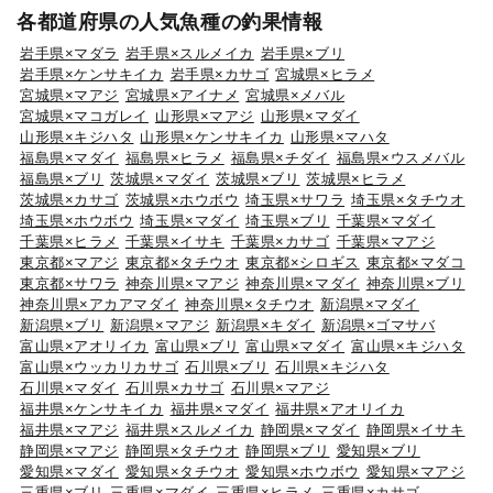
各都道府県の人気魚種の釣果情報
岩手県×マダラ
岩手県×スルメイカ
岩手県×ブリ
岩手県×ケンサキイカ
岩手県×カサゴ
宮城県×ヒラメ
宮城県×マアジ
宮城県×アイナメ
宮城県×メバル
宮城県×マコガレイ
山形県×マアジ
山形県×マダイ
山形県×キジハタ
山形県×ケンサキイカ
山形県×マハタ
福島県×マダイ
福島県×ヒラメ
福島県×チダイ
福島県×ウスメバル
福島県×ブリ
茨城県×マダイ
茨城県×ブリ
茨城県×ヒラメ
茨城県×カサゴ
茨城県×ホウボウ
埼玉県×サワラ
埼玉県×タチウオ
埼玉県×ホウボウ
埼玉県×マダイ
埼玉県×ブリ
千葉県×マダイ
千葉県×ヒラメ
千葉県×イサキ
千葉県×カサゴ
千葉県×マアジ
東京都×マアジ
東京都×タチウオ
東京都×シロギス
東京都×マダコ
東京都×サワラ
神奈川県×マアジ
神奈川県×マダイ
神奈川県×ブリ
神奈川県×アカアマダイ
神奈川県×タチウオ
新潟県×マダイ
新潟県×ブリ
新潟県×マアジ
新潟県×キダイ
新潟県×ゴマサバ
富山県×アオリイカ
富山県×ブリ
富山県×マダイ
富山県×キジハタ
富山県×ウッカリカサゴ
石川県×ブリ
石川県×キジハタ
石川県×マダイ
石川県×カサゴ
石川県×マアジ
福井県×ケンサキイカ
福井県×マダイ
福井県×アオリイカ
福井県×マアジ
福井県×スルメイカ
静岡県×マダイ
静岡県×イサキ
静岡県×マアジ
静岡県×タチウオ
静岡県×ブリ
愛知県×ブリ
愛知県×マダイ
愛知県×タチウオ
愛知県×ホウボウ
愛知県×マアジ
三重県×ブリ
三重県×マダイ
三重県×ヒラメ
三重県×カサゴ