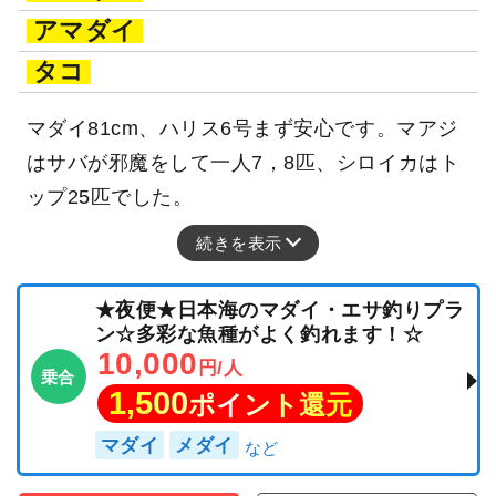
アマダイ
タコ
マダイ81cm、ハリス6号まず安心です。マアジ
はサバが邪魔をして一人7，8匹、シロイカはト
ップ25匹でした。
続きを表示
★夜便★日本海のマダイ・エサ釣りプラ
ン☆多彩な魚種がよく釣れます！☆
10,000
円/人
乗合
1,500
ポイント還元
マダイ
メダイ