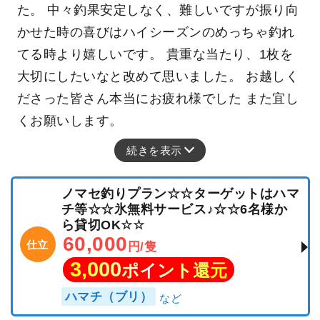
た。 中々釣果安定しなく、難しいですが振り向
かせた時の喜びはハイシーズンのめっちゃ釣れ
てる時より嬉しいです。 貴重な当たり、1枚を
大切にしたいなと改めて思いました。 お越しく
ださった皆さん本当にお疲れ様でした また宜し
くお願いします。
続きを表示
ノマセ釣りプラン☆☆ターゲットはハマ
チ等☆☆氷無料サービス♪☆☆6名様か
ら貸切OK☆☆
60,000
仕立
円/隻
3,000
ポイント還元
ハマチ（ブリ）