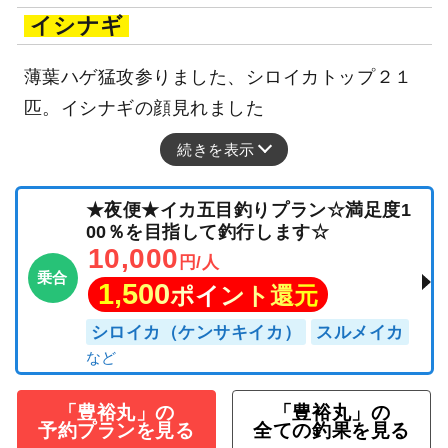
イシナギ
薄葉ハゲ猛攻参りました、シロイカトップ２１
匹。イシナギの顔見れました
続きを表示
★夜便★イカ五目釣りプラン☆満足度1
00％を目指して釣行します☆
10,000
円/人
乗合
1,500
ポイント還元
シロイカ（ケンサキイカ）
スルメイカ
「豊裕丸」の
「豊裕丸」の
予約プランを見る
全ての釣果を見る