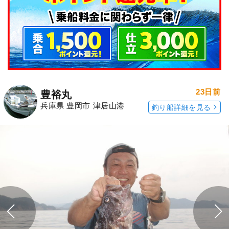
23日前
豊裕丸
兵庫県 豊岡市 津居山港
釣り船詳細を見る