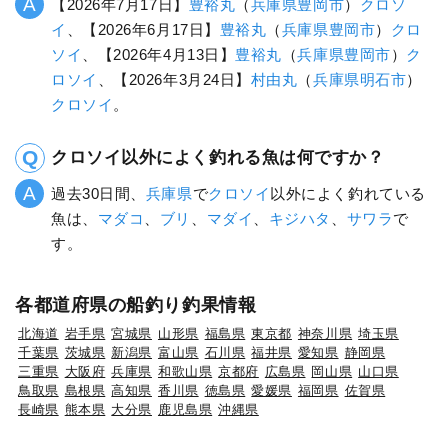
【2026年7月17日】
豊裕丸
（
兵庫県
豊岡市
）
クロソ
イ
、【2026年6月17日】
豊裕丸
（
兵庫県
豊岡市
）
クロ
ソイ
、【2026年4月13日】
豊裕丸
（
兵庫県
豊岡市
）
ク
ロソイ
、【2026年3月24日】
村由丸
（
兵庫県
明石市
）
クロソイ
。
クロソイ以外によく釣れる魚は何ですか？
過去30日間、
兵庫県
で
クロソイ
以外によく釣れている
魚は、
マダコ
、
ブリ
、
マダイ
、
キジハタ
、
サワラ
で
す。
各都道府県の船釣り釣果情報
北海道
岩手県
宮城県
山形県
福島県
東京都
神奈川県
埼玉県
千葉県
茨城県
新潟県
富山県
石川県
福井県
愛知県
静岡県
三重県
大阪府
兵庫県
和歌山県
京都府
広島県
岡山県
山口県
鳥取県
島根県
高知県
香川県
徳島県
愛媛県
福岡県
佐賀県
長崎県
熊本県
大分県
鹿児島県
沖縄県