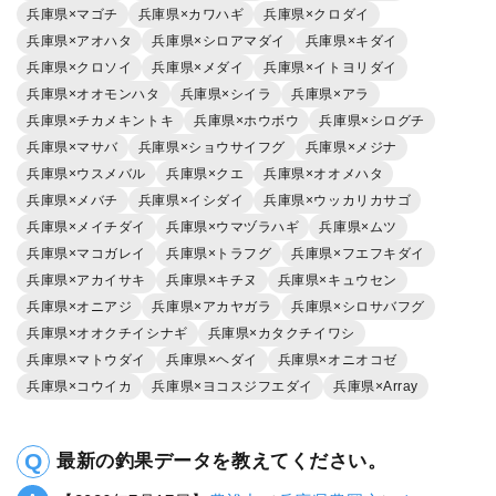
兵庫県×マゴチ
兵庫県×カワハギ
兵庫県×クロダイ
兵庫県×アオハタ
兵庫県×シロアマダイ
兵庫県×キダイ
兵庫県×クロソイ
兵庫県×メダイ
兵庫県×イトヨリダイ
兵庫県×オオモンハタ
兵庫県×シイラ
兵庫県×アラ
兵庫県×チカメキントキ
兵庫県×ホウボウ
兵庫県×シログチ
兵庫県×マサバ
兵庫県×ショウサイフグ
兵庫県×メジナ
兵庫県×ウスメバル
兵庫県×クエ
兵庫県×オオメハタ
兵庫県×メバチ
兵庫県×イシダイ
兵庫県×ウッカリカサゴ
兵庫県×メイチダイ
兵庫県×ウマヅラハギ
兵庫県×ムツ
兵庫県×マコガレイ
兵庫県×トラフグ
兵庫県×フエフキダイ
兵庫県×アカイサキ
兵庫県×キチヌ
兵庫県×キュウセン
兵庫県×オニアジ
兵庫県×アカヤガラ
兵庫県×シロサバフグ
兵庫県×オオクチイシナギ
兵庫県×カタクチイワシ
兵庫県×マトウダイ
兵庫県×ヘダイ
兵庫県×オニオコゼ
兵庫県×コウイカ
兵庫県×ヨコスジフエダイ
兵庫県×Array
最新の釣果データを教えてください。