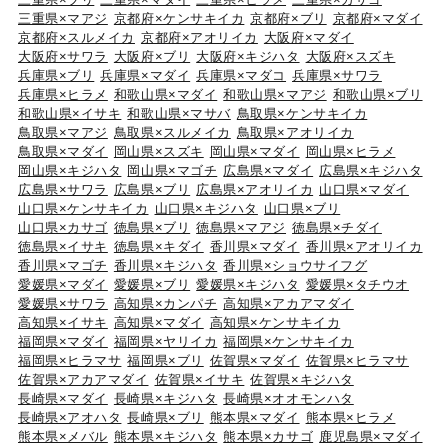
三重県×マアジ
京都府×ケンサキイカ
京都府×ブリ
京都府×マダイ
京都府×スルメイカ
京都府×アオリイカ
大阪府×マダイ
大阪府×サワラ
大阪府×ブリ
大阪府×キジハタ
大阪府×スズキ
兵庫県×ブリ
兵庫県×マダイ
兵庫県×マダコ
兵庫県×サワラ
兵庫県×ヒラメ
和歌山県×マダイ
和歌山県×マアジ
和歌山県×ブリ
和歌山県×イサキ
和歌山県×マサバ
鳥取県×ケンサキイカ
鳥取県×マアジ
鳥取県×スルメイカ
鳥取県×アオリイカ
鳥取県×マダイ
岡山県×スズキ
岡山県×マダイ
岡山県×ヒラメ
岡山県×キジハタ
岡山県×マゴチ
広島県×マダイ
広島県×キジハタ
広島県×サワラ
広島県×ブリ
広島県×アオリイカ
山口県×マダイ
山口県×ケンサキイカ
山口県×キジハタ
山口県×ブリ
山口県×カサゴ
徳島県×ブリ
徳島県×マアジ
徳島県×チダイ
徳島県×イサキ
徳島県×キダイ
香川県×マダイ
香川県×アオリイカ
香川県×マゴチ
香川県×キジハタ
香川県×ショウサイフグ
愛媛県×マダイ
愛媛県×ブリ
愛媛県×キジハタ
愛媛県×タチウオ
愛媛県×サワラ
高知県×カンパチ
高知県×アカアマダイ
高知県×イサキ
高知県×マダイ
高知県×ケンサキイカ
福岡県×マダイ
福岡県×ヤリイカ
福岡県×ケンサキイカ
福岡県×ヒラマサ
福岡県×ブリ
佐賀県×マダイ
佐賀県×ヒラマサ
佐賀県×アカアマダイ
佐賀県×イサキ
佐賀県×キジハタ
長崎県×マダイ
長崎県×キジハタ
長崎県×オオモンハタ
長崎県×アオハタ
長崎県×ブリ
熊本県×マダイ
熊本県×ヒラメ
熊本県×メバル
熊本県×キジハタ
熊本県×カサゴ
鹿児島県×マダイ