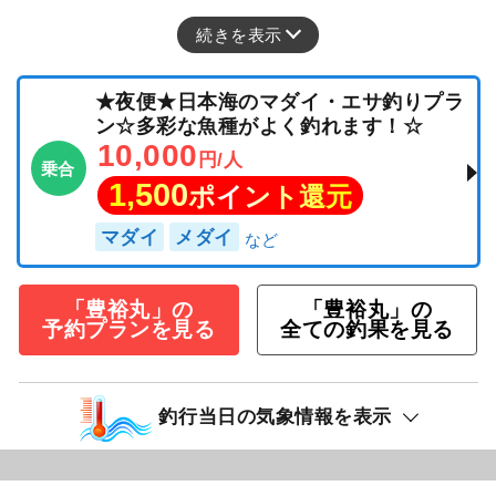
続きを表示
★夜便★日本海のマダイ・エサ釣りプラ
ン☆多彩な魚種がよく釣れます！☆
10,000
円/人
乗合
1,500
ポイント還元
マダイ
メダイ
「豊裕丸」の
「豊裕丸」の
予約プランを見る
全ての釣果を見る
釣行当日の気象情報を表示