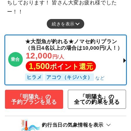
ちしております！ 皆さん大変お疲れ様でした
ー！！
続きを表示
★大型魚が釣れる★ノマセ釣りプラン
（当日4名以上の場合は10,000円/人！）
12,000
円/人
乗合
1,500
ポイント還元
ヒラメ
アコウ（キジハタ）
「明陽丸」の
「明陽丸」の
予約プランを見る
全ての釣果を見る
釣行当日の気象情報を表示