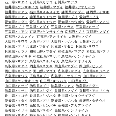
石川県×マダイ
石川県×カサゴ
石川県×マアジ
福井県×ケンサキイカ
福井県×マダイ
福井県×アオリイカ
福井県×マアジ
福井県×スルメイカ
静岡県×マダイ
静岡県×イサキ
静岡県×マアジ
静岡県×タチウオ
静岡県×ブリ
愛知県×ブリ
愛知県×マダイ
愛知県×タチウオ
愛知県×ホウボウ
愛知県×マアジ
三重県×ブリ
三重県×マダイ
三重県×ヒラメ
三重県×カサゴ
三重県×マアジ
京都府×ケンサキイカ
京都府×ブリ
京都府×マダイ
京都府×スルメイカ
京都府×アオリイカ
大阪府×マダイ
大阪府×サワラ
大阪府×ブリ
大阪府×キジハタ
大阪府×スズキ
兵庫県×ブリ
兵庫県×マダイ
兵庫県×マダコ
兵庫県×サワラ
兵庫県×ヒラメ
和歌山県×マダイ
和歌山県×マアジ
和歌山県×ブリ
和歌山県×イサキ
和歌山県×マサバ
鳥取県×ケンサキイカ
鳥取県×マアジ
鳥取県×スルメイカ
鳥取県×アオリイカ
鳥取県×マダイ
岡山県×スズキ
岡山県×マダイ
岡山県×ヒラメ
岡山県×キジハタ
岡山県×マゴチ
広島県×マダイ
広島県×キジハタ
広島県×サワラ
広島県×ブリ
広島県×アオリイカ
山口県×マダイ
山口県×ケンサキイカ
山口県×キジハタ
山口県×ブリ
山口県×カサゴ
徳島県×ブリ
徳島県×マアジ
徳島県×チダイ
徳島県×イサキ
徳島県×キダイ
香川県×マダイ
香川県×アオリイカ
香川県×マゴチ
香川県×キジハタ
香川県×ショウサイフグ
愛媛県×マダイ
愛媛県×ブリ
愛媛県×キジハタ
愛媛県×タチウオ
愛媛県×サワラ
高知県×カンパチ
高知県×アカアマダイ
高知県×イサキ
高知県×マダイ
高知県×ケンサキイカ
福岡県×マダイ
福岡県×ヤリイカ
福岡県×ケンサキイカ