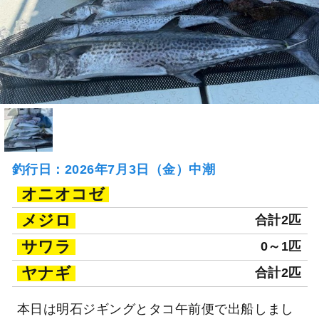
釣行日：2026年7月3日（金）中潮
オニオコゼ
メジロ
合計2匹
サワラ
0～1匹
ヤナギ
合計2匹
本日は明石ジギングとタコ午前便で出船しまし