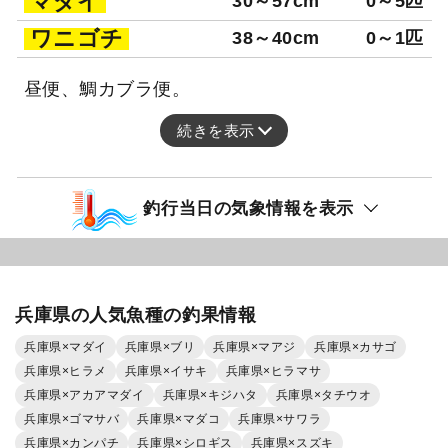
マダイ
30～57cm
0～5匹
ワニゴチ
38～40cm
0～1匹
昼便、鯛カブラ便。
続きを表示
釣行当日の気象情報を表示
兵庫県の人気魚種の釣果情報
兵庫県×マダイ
兵庫県×ブリ
兵庫県×マアジ
兵庫県×カサゴ
兵庫県×ヒラメ
兵庫県×イサキ
兵庫県×ヒラマサ
兵庫県×アカアマダイ
兵庫県×キジハタ
兵庫県×タチウオ
兵庫県×ゴマサバ
兵庫県×マダコ
兵庫県×サワラ
兵庫県×カンパチ
兵庫県×シロギス
兵庫県×スズキ