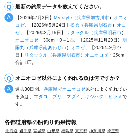
最新の釣果データを教えてください。
【2026年7月3日】
My style
（
兵庫県
加古川市
）
オニオ
コゼ
、【2026年5月24日】
松秀
（
兵庫県
明石市
）
オコ
ゼ
、【2026年2月15日】
リタックル
（
兵庫県
明石市
）
オニオコゼ
・30cm・0～1匹、【2025年11月29日】
明
陽丸
（
兵庫県
南あわじ市
）
オコゼ
、【2025年9月27
日】
リタックル
（
兵庫県
明石市
）
オニオコゼ
・25cm・
合計1匹。
オニオコゼ以外によく釣れる魚は何ですか？
過去30日間、
兵庫県
で
オニオコゼ
以外によく釣れてい
る魚は、
マダコ
、
ブリ
、
マダイ
、
キジハタ
、
ヒラメ
で
す。
各都道府県の船釣り釣果情報
北海道
岩手県
宮城県
山形県
福島県
東京都
神奈川県
埼玉県