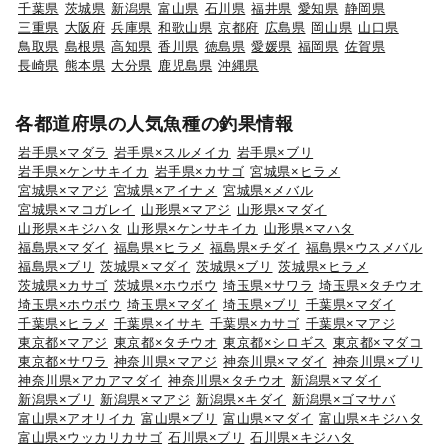
千葉県
茨城県
新潟県
富山県
石川県
福井県
愛知県
静岡県
三重県
大阪府
兵庫県
和歌山県
京都府
広島県
岡山県
山口県
鳥取県
島根県
高知県
香川県
徳島県
愛媛県
福岡県
佐賀県
長崎県
熊本県
大分県
鹿児島県
沖縄県
各都道府県の人気魚種の釣果情報
岩手県×マダラ
岩手県×スルメイカ
岩手県×ブリ
岩手県×ケンサキイカ
岩手県×カサゴ
宮城県×ヒラメ
宮城県×マアジ
宮城県×アイナメ
宮城県×メバル
宮城県×マコガレイ
山形県×マアジ
山形県×マダイ
山形県×キジハタ
山形県×ケンサキイカ
山形県×マハタ
福島県×マダイ
福島県×ヒラメ
福島県×チダイ
福島県×ウスメバル
福島県×ブリ
茨城県×マダイ
茨城県×ブリ
茨城県×ヒラメ
茨城県×カサゴ
茨城県×ホウボウ
埼玉県×サワラ
埼玉県×タチウオ
埼玉県×ホウボウ
埼玉県×マダイ
埼玉県×ブリ
千葉県×マダイ
千葉県×ヒラメ
千葉県×イサキ
千葉県×カサゴ
千葉県×マアジ
東京都×マアジ
東京都×タチウオ
東京都×シロギス
東京都×マダコ
東京都×サワラ
神奈川県×マアジ
神奈川県×マダイ
神奈川県×ブリ
神奈川県×アカアマダイ
神奈川県×タチウオ
新潟県×マダイ
新潟県×ブリ
新潟県×マアジ
新潟県×キダイ
新潟県×ゴマサバ
富山県×アオリイカ
富山県×ブリ
富山県×マダイ
富山県×キジハタ
富山県×ウッカリカサゴ
石川県×ブリ
石川県×キジハタ