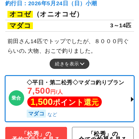
釣行日：2026年5月24日（日）小潮
オコゼ
（オニオコゼ）
マダコ
3～14匹
前田さん14匹でトップでしたが、８０００円ぐ
らいの､大物、おこで釣りました。
続きを表示
◇平日・第二松秀◇マダコ釣りプラン
7,500
円/人
乗合
1,500
ポイント還元
マダコ
「松秀」の
「松秀」の