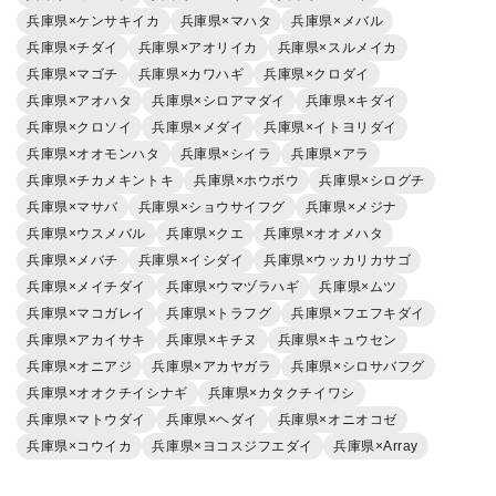
兵庫県×ケンサキイカ
兵庫県×マハタ
兵庫県×メバル
兵庫県×チダイ
兵庫県×アオリイカ
兵庫県×スルメイカ
兵庫県×マゴチ
兵庫県×カワハギ
兵庫県×クロダイ
兵庫県×アオハタ
兵庫県×シロアマダイ
兵庫県×キダイ
兵庫県×クロソイ
兵庫県×メダイ
兵庫県×イトヨリダイ
兵庫県×オオモンハタ
兵庫県×シイラ
兵庫県×アラ
兵庫県×チカメキントキ
兵庫県×ホウボウ
兵庫県×シログチ
兵庫県×マサバ
兵庫県×ショウサイフグ
兵庫県×メジナ
兵庫県×ウスメバル
兵庫県×クエ
兵庫県×オオメハタ
兵庫県×メバチ
兵庫県×イシダイ
兵庫県×ウッカリカサゴ
兵庫県×メイチダイ
兵庫県×ウマヅラハギ
兵庫県×ムツ
兵庫県×マコガレイ
兵庫県×トラフグ
兵庫県×フエフキダイ
兵庫県×アカイサキ
兵庫県×キチヌ
兵庫県×キュウセン
兵庫県×オニアジ
兵庫県×アカヤガラ
兵庫県×シロサバフグ
兵庫県×オオクチイシナギ
兵庫県×カタクチイワシ
兵庫県×マトウダイ
兵庫県×ヘダイ
兵庫県×オニオコゼ
兵庫県×コウイカ
兵庫県×ヨコスジフエダイ
兵庫県×Array