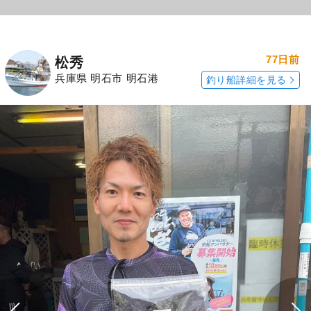
77日前
松秀
兵庫県 明石市 明石港
釣り船詳細を見る