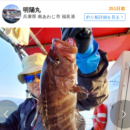
251日前
明陽丸
兵庫県 南あわじ市 福良港
釣り船詳細を見る