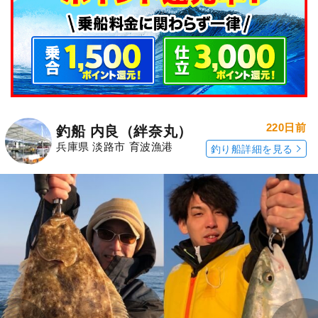
220日前
釣船 内良（絆奈丸）
兵庫県 淡路市 育波漁港
釣り船詳細を見る