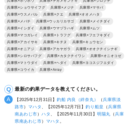
兵庫県×ホウボウ
兵庫県×チカメキントキ
兵庫県×シログチ
兵庫県×ショウサイフグ
兵庫県×メジナ
兵庫県×マサバ
兵庫県×ウスメバル
兵庫県×クエ
兵庫県×オオメハタ
兵庫県×メバチ
兵庫県×ウッカリカサゴ
兵庫県×メイチダイ
兵庫県×イシダイ
兵庫県×ウマヅラハギ
兵庫県×ムツ
兵庫県×マコガレイ
兵庫県×トラフグ
兵庫県×フエフキダイ
兵庫県×アカイサキ
兵庫県×キチヌ
兵庫県×キュウセン
兵庫県×オニアジ
兵庫県×アカヤガラ
兵庫県×オオクチイシナギ
兵庫県×シロサバフグ
兵庫県×カタクチイワシ
兵庫県×オニオコゼ
兵庫県×マトウダイ
兵庫県×ヘダイ
兵庫県×ヨコスジフエダイ
兵庫県×コウイカ
兵庫県×Array
最新の釣果データを教えてください。
【2025年12月31日】
釣船 内良（絆奈丸）
（
兵庫県
淡
路市
）
マハタ
、【2025年12月7日】
釣り船皇
（
兵庫県
南あわじ市
）
ハタ
、【2025年11月30日】
明陽丸
（
兵庫
県
南あわじ市
）
マハタ
。