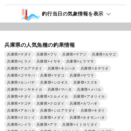
釣行当日の気象情報を表示
兵庫県の人気魚種の釣果情報
兵庫県×マダイ
兵庫県×ブリ
兵庫県×マアジ
兵庫県×カサゴ
兵庫県×ヒラメ
兵庫県×イサキ
兵庫県×ヒラマサ
兵庫県×アカアマダイ
兵庫県×キジハタ
兵庫県×タチウオ
兵庫県×ゴマサバ
兵庫県×マダコ
兵庫県×サワラ
兵庫県×カンパチ
兵庫県×シロギス
兵庫県×スズキ
兵庫県×ケンサキイカ
兵庫県×マハタ
兵庫県×メバル
兵庫県×チダイ
兵庫県×スルメイカ
兵庫県×アオリイカ
兵庫県×マゴチ
兵庫県×クロダイ
兵庫県×カワハギ
兵庫県×アオハタ
兵庫県×シロアマダイ
兵庫県×キダイ
兵庫県×クロソイ
兵庫県×メダイ
兵庫県×オオモンハタ
兵庫県×シイラ
兵庫県×アラ
兵庫県×イトヨリダイ