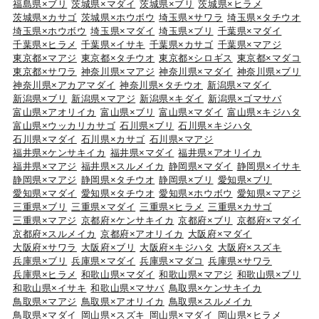
福島県×ブリ
茨城県×マダイ
茨城県×ブリ
茨城県×ヒラメ
茨城県×カサゴ
茨城県×ホウボウ
埼玉県×サワラ
埼玉県×タチウオ
埼玉県×ホウボウ
埼玉県×マダイ
埼玉県×ブリ
千葉県×マダイ
千葉県×ヒラメ
千葉県×イサキ
千葉県×カサゴ
千葉県×マアジ
東京都×マアジ
東京都×タチウオ
東京都×シロギス
東京都×マダコ
東京都×サワラ
神奈川県×マアジ
神奈川県×マダイ
神奈川県×ブリ
神奈川県×アカアマダイ
神奈川県×タチウオ
新潟県×マダイ
新潟県×ブリ
新潟県×マアジ
新潟県×キダイ
新潟県×ゴマサバ
富山県×アオリイカ
富山県×ブリ
富山県×マダイ
富山県×キジハタ
富山県×ウッカリカサゴ
石川県×ブリ
石川県×キジハタ
石川県×マダイ
石川県×カサゴ
石川県×マアジ
福井県×ケンサキイカ
福井県×マダイ
福井県×アオリイカ
福井県×マアジ
福井県×スルメイカ
静岡県×マダイ
静岡県×イサキ
静岡県×マアジ
静岡県×タチウオ
静岡県×ブリ
愛知県×ブリ
愛知県×マダイ
愛知県×タチウオ
愛知県×ホウボウ
愛知県×マアジ
三重県×ブリ
三重県×マダイ
三重県×ヒラメ
三重県×カサゴ
三重県×マアジ
京都府×ケンサキイカ
京都府×ブリ
京都府×マダイ
京都府×スルメイカ
京都府×アオリイカ
大阪府×マダイ
大阪府×サワラ
大阪府×ブリ
大阪府×キジハタ
大阪府×スズキ
兵庫県×ブリ
兵庫県×マダイ
兵庫県×マダコ
兵庫県×サワラ
兵庫県×ヒラメ
和歌山県×マダイ
和歌山県×マアジ
和歌山県×ブリ
和歌山県×イサキ
和歌山県×マサバ
鳥取県×ケンサキイカ
鳥取県×マアジ
鳥取県×アオリイカ
鳥取県×スルメイカ
鳥取県×マダイ
岡山県×スズキ
岡山県×マダイ
岡山県×ヒラメ