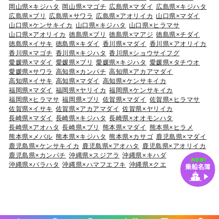
岡山県×キジハタ
岡山県×マゴチ
広島県×マダイ
広島県×キジハタ
広島県×ブリ
広島県×サワラ
広島県×アオリイカ
山口県×マダイ
山口県×ケンサキイカ
山口県×キジハタ
山口県×ヒラマサ
山口県×アオリイカ
徳島県×ブリ
徳島県×マアジ
徳島県×チダイ
徳島県×イサキ
徳島県×キダイ
香川県×マダイ
香川県×アオリイカ
香川県×マゴチ
香川県×キジハタ
香川県×ショウサイフグ
愛媛県×マダイ
愛媛県×ブリ
愛媛県×キジハタ
愛媛県×タチウオ
愛媛県×サワラ
高知県×カンパチ
高知県×アカアマダイ
高知県×イサキ
高知県×マダイ
高知県×ケンサキイカ
福岡県×マダイ
福岡県×ヤリイカ
福岡県×ケンサキイカ
福岡県×ヒラマサ
福岡県×ブリ
佐賀県×マダイ
佐賀県×ヒラマサ
佐賀県×イサキ
佐賀県×アカアマダイ
佐賀県×ヤリイカ
長崎県×マダイ
長崎県×キジハタ
長崎県×オオモンハタ
長崎県×アオハタ
長崎県×ブリ
熊本県×マダイ
熊本県×ヒラメ
熊本県×メバル
熊本県×キジハタ
熊本県×カサゴ
鹿児島県×マダイ
鹿児島県×ケンサキイカ
鹿児島県×アオハタ
鹿児島県×アオリイカ
鹿児島県×カンパチ
沖縄県×スジアラ
沖縄県×キハダ
沖縄県×バラハタ
沖縄県×ハマフエフキ
沖縄県×クエ