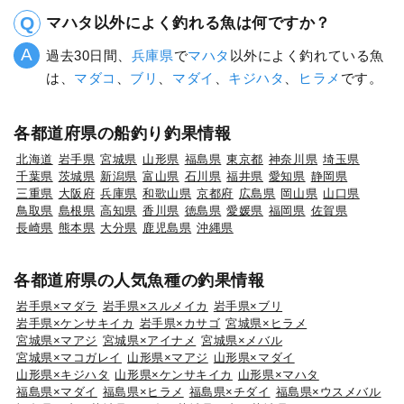
マハタ以外によく釣れる魚は何ですか？
過去30日間、
兵庫県
で
マハタ
以外によく釣れている魚
は、
マダコ
、
ブリ
、
マダイ
、
キジハタ
、
ヒラメ
です。
各都道府県の船釣り釣果情報
北海道
岩手県
宮城県
山形県
福島県
東京都
神奈川県
埼玉県
千葉県
茨城県
新潟県
富山県
石川県
福井県
愛知県
静岡県
三重県
大阪府
兵庫県
和歌山県
京都府
広島県
岡山県
山口県
鳥取県
島根県
高知県
香川県
徳島県
愛媛県
福岡県
佐賀県
長崎県
熊本県
大分県
鹿児島県
沖縄県
各都道府県の人気魚種の釣果情報
岩手県×マダラ
岩手県×スルメイカ
岩手県×ブリ
岩手県×ケンサキイカ
岩手県×カサゴ
宮城県×ヒラメ
宮城県×マアジ
宮城県×アイナメ
宮城県×メバル
宮城県×マコガレイ
山形県×マアジ
山形県×マダイ
山形県×キジハタ
山形県×ケンサキイカ
山形県×マハタ
福島県×マダイ
福島県×ヒラメ
福島県×チダイ
福島県×ウスメバル