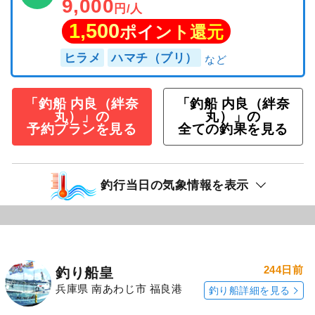
9,000
円/人
1,500
ポイント還元
ヒラメ
ハマチ（ブリ）
「釣船 内良（絆奈
「釣船 内良（絆奈
丸）」の
丸）」の
予約プランを見る
全ての釣果を見る
釣行当日の気象情報を表示
244日前
釣り船皇
兵庫県 南あわじ市 福良港
釣り船詳細を見る