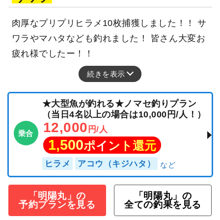
肉厚なプリプリヒラメ10枚捕獲しました！！ サ
ワラやマハタなども釣れました！ 皆さん大変お
疲れ様でしたー！！
続きを表示
★大型魚が釣れる★ノマセ釣りプラン
（当日4名以上の場合は10,000円/人！）
12,000
円/人
乗合
1,500
ポイント還元
ヒラメ
アコウ（キジハタ）
「明陽丸」の
「明陽丸」の
予約プランを見る
全ての釣果を見る