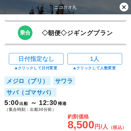
ニコガオ丸
◇朝便◇ジギングプラン
乗合
日付指定なし
1人
クリックして日付変更
クリックして人数変更
メジロ（ブリ）
サワラ
サバ（ゴマサバ）
5:00
12:30
出船
帰港
（集合時刻：出船30分前）
釣割価格
8,500
円/人
（税込）