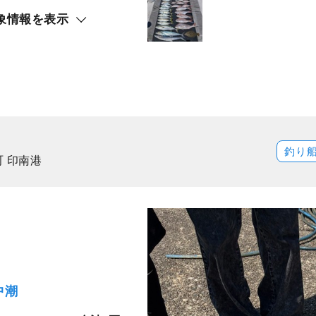
象情報を表示
釣り
 印南港
中潮