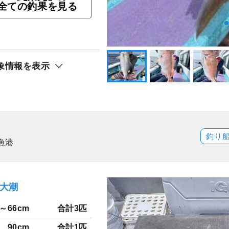
全ての釣果を見る
チ狙い！落とし込み釣り
象情報を表示
ト還元
釣り
漁港
）大潮
0～66cm
合計3匹
90cm
合計1匹