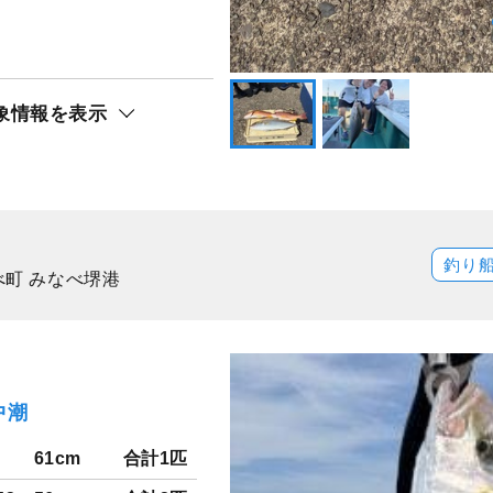
イカ）
象情報を表示
釣り
べ町 みなべ堺港
中潮
61cm
合計1匹