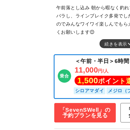
午前落とし込み 朝から暇なく釣れ
バラし、ラインブレイク多発でし
のでみんなワイワイ楽しんでもら
くお願いします😊
続きを表示
＜午前・半日＞6
11,000
円/人
乗合
1,500
ポイン
「SevenSWell」の
「
予約プランを見る
シロアマダイ
メジ