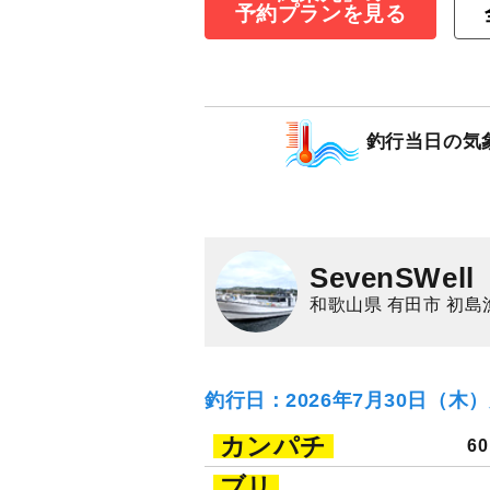
予約プランを見る
☆午前☆カンパ
プラン
13,000
円/人
釣行当日の気
3,000
ポイン
乗合
カンパチ
SevenSWell
和歌山県 有田市 初島
釣行日：2026年7月30日（木
カンパチ
6
ブリ