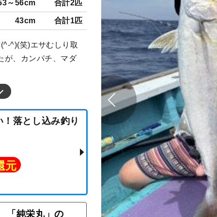
53～56cm
合計2匹
43cm
合計1匹
-^)(笑)エサむしり取
たが、カンパチ、マダ
♪
「純栄丸」の