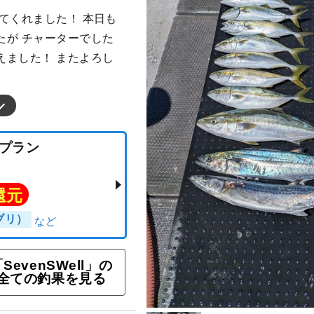
てくれました！ 本日も
たが チャーターでした
えました！ またよろし
時間プラン
ト還元
SevenSWell」の
全ての釣果を見る
ロ（ブリ）