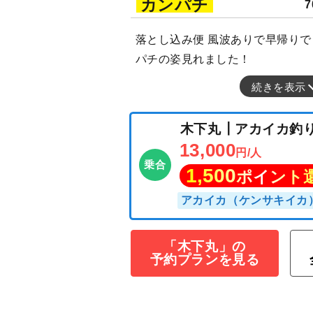
カンパチ
7
落とし込み便 風波ありで早帰り
パチの姿見れました！
続きを表示
「木下丸」の
木下丸┃アカイ
予約プランを見る
13,000
円/人
乗合
1,500
ポイン