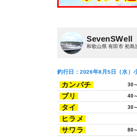
SevenSWell
和歌山県 有田市 初島
釣行日：2026年8月5日（水）
カンパチ
30
ブリ
40
タイ
30
ヒラメ
サワラ
80