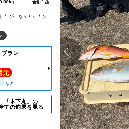
0.00kg
合計1匹
でしたが、なんとかカン
「木下丸」の
カ釣りプラン
全ての釣果を見る
ト還元