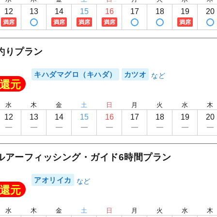
フィッシング＆クルーズはるまる
12
13
14
15
16
17
18
19
20
満席
満席
満席
満席
満席
釣りプラン
キハダマグロ（キハダ）
カツオ
還元
水
木
金
土
日
月
火
水
木
12
13
14
15
16
17
18
19
20
ルアーフィッシング・ガイド6時間プラン
アオリイカ
還元
水
木
金
土
日
月
火
水
木