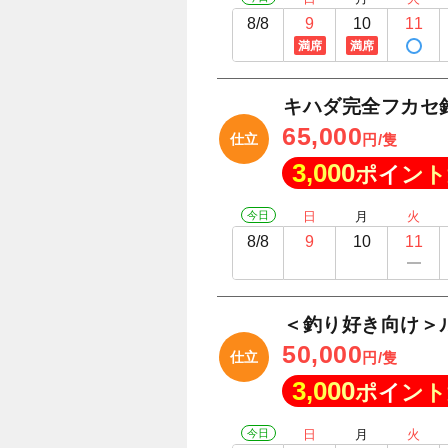
8/8
9
10
11
満席
満席
キハダ完全フカセ
65,000
仕立
円/隻
3,000
ポイント
今日
日
月
火
8/8
9
10
11
＜釣り好き向け＞
50,000
仕立
円/隻
3,000
ポイント
今日
日
月
火