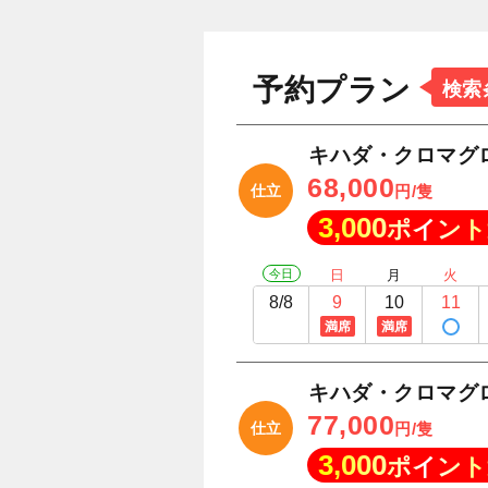
予約プラン
検索
キハダ・クロマグ
68,000
仕立
円/隻
3,000
ポイント
今日
日
月
火
8/8
9
10
11
満席
満席
キハダ・クロマグ
77,000
仕立
円/隻
3,000
ポイント