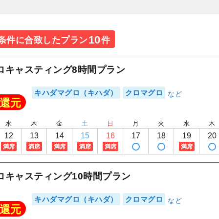
10
条件に合致したプラン
件
ロキャスティング8時間プラン
キハダマグロ（キハダ）
クロマグロ
還元
水
木
金
土
日
月
火
水
木
12
13
14
15
16
17
18
19
20
満席
満席
満席
満席
満席
満席
ロキャスティング10時間プラン
キハダマグロ（キハダ）
クロマグロ
還元