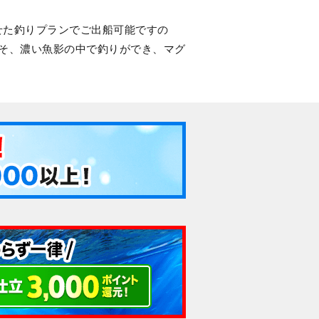
せた釣りプランでご出船可能ですの
そ、濃い魚影の中で釣りができ、マグ