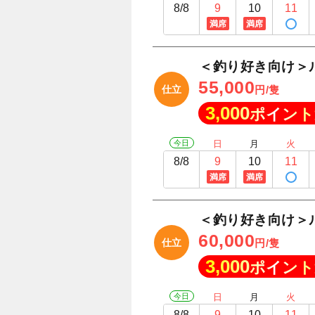
8/8
9
10
11
満席
満席
＜釣り好き向け＞
55,000
仕立
円/隻
3,000
ポイント
今日
日
月
火
8/8
9
10
11
満席
満席
＜釣り好き向け＞
60,000
仕立
円/隻
3,000
ポイント
今日
日
月
火
8/8
9
10
11