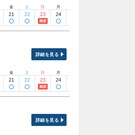
金
土
日
月
火
水
木
金
21
22
23
24
25
26
27
28
満席
詳細を見る
金
土
日
月
火
水
木
金
21
22
23
24
25
26
27
28
満席
＝
詳細を見る