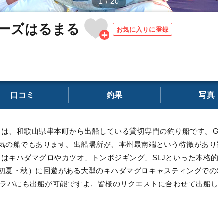
1
/
20
ーズはるまる
お気に入りに登録
口コミ
釣果
写真
は、和歌山県串本町から出船している貸切専門の釣り船です。Goo
人気の船でもあります。出船場所が、本州最南端という特徴があり
はキハダマグロやカツオ、トンボジギング、SLJといった本格
（初夏・秋）に回遊がある大型のキハダマグロキャスティングでの
イラバにも出船が可能ですよ。皆様のリクエストに合わせて出船