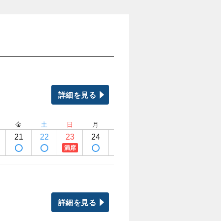
詳細を見る
金
土
日
月
火
水
木
金
21
22
23
24
25
26
27
28
満席
詳細を見る