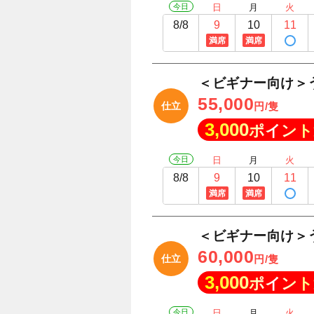
今日
日
月
火
8/8
9
10
11
満席
満席
＜ビギナー向け＞
55,000
仕立
円/隻
3,000
ポイント
今日
日
月
火
8/8
9
10
11
満席
満席
＜ビギナー向け＞
60,000
仕立
円/隻
3,000
ポイント
今日
日
月
火