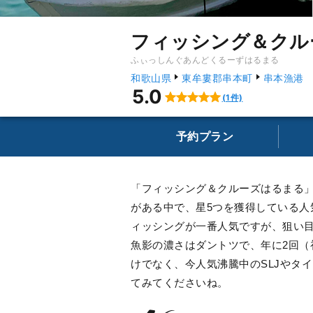
フィッシング＆クル
ふぃっしんぐあんどくるーずはるまる
和歌山県
東牟婁郡串本町
串本漁港
5.0
(1件)
予約プラン
「フィッシング＆クルーズはるまる」
がある中で、星5つを獲得している
ィッシングが一番人気ですが、狙い目
魚影の濃さはダントツで、年に2回
けでなく、今人気沸騰中のSLJやタ
てみてくださいね。