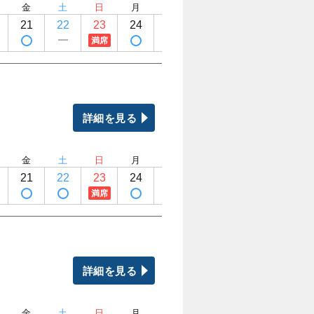
金
土
日
月
火
水
木
金
21
22
23
24
25
26
27
28
満席
詳細を見る
金
土
日
月
火
水
木
金
21
22
23
24
25
26
27
28
満席
詳細を見る
金
土
日
月
火
水
木
金