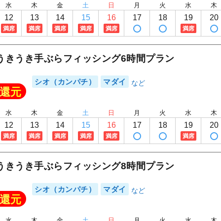
水
木
金
土
日
月
火
水
木
12
13
14
15
16
17
18
19
20
満席
満席
満席
満席
満席
満席
うきうき手ぶらフィッシング6時間プラン
シオ（カンパチ）
マダイ
還元
水
木
金
土
日
月
火
水
木
12
13
14
15
16
17
18
19
20
満席
満席
満席
満席
満席
満席
うきうき手ぶらフィッシング8時間プラン
シオ（カンパチ）
マダイ
還元
水
木
金
土
日
月
火
水
木