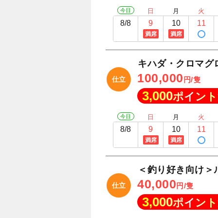
今日
日
月
火
8/8
9
10
11
満席
満席
キハダ・クロマグ
100,000
仕立
円/隻
3,000
ポイント
今日
日
月
火
8/8
9
10
11
満席
満席
＜釣り好き向け＞
40,000
仕立
円/隻
3,000
ポイント