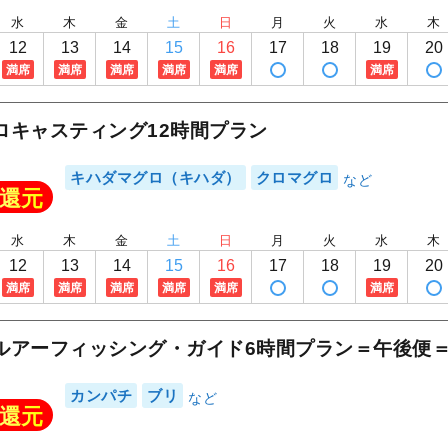
1
/
20
水
木
金
土
日
月
火
水
木
12
13
14
15
16
17
18
19
20
満席
満席
満席
満席
満席
満席
ロキャスティング12時間プラン
キハダマグロ（キハダ）
クロマグロ
還元
水
木
金
土
日
月
火
水
木
12
13
14
15
16
17
18
19
20
満席
満席
満席
満席
満席
満席
ルアーフィッシング・ガイド6時間プラン＝午後便
カンパチ
ブリ
還元