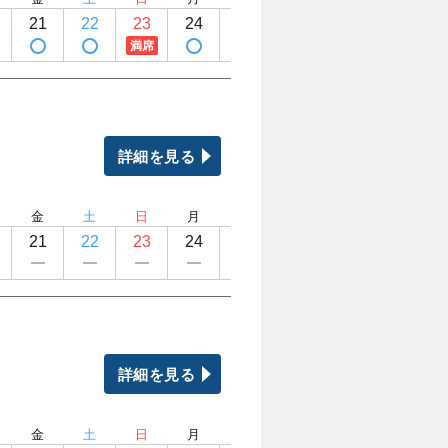
21
22
23
24
25
26
27
28
満席
詳細を見る
金
土
日
月
火
水
木
金
21
22
23
24
25
26
27
28
詳細を見る
金
土
日
月
火
水
木
金