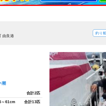
釣り
 由良港
小潮
合計2匹
6～61cm
合計13匹