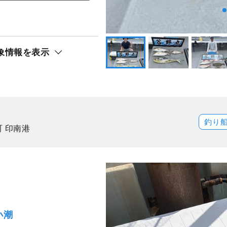
ト還元
象情報を表示
釣り
 印南港
小潮