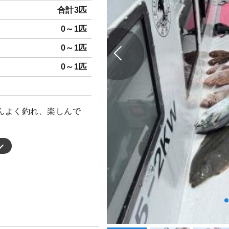
合計3匹
0～1匹
0～1匹
0～1匹
んよく釣れ、楽しんで