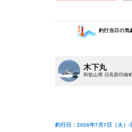
円/人
乗合
1,500
ポイン
マダイ
イサキ
釣行当日の気
木下丸
和歌山県 日高郡印南町
釣行日：2026年7月7日（火）