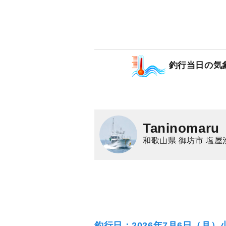
2号船┃落とし込
13,000
円/人
乗合
1,500
ポイン
釣行当日の気
シオ（カンパチ）
Taninomaru
和歌山県 御坊市 塩屋
釣行日：2026年7月6日（月）