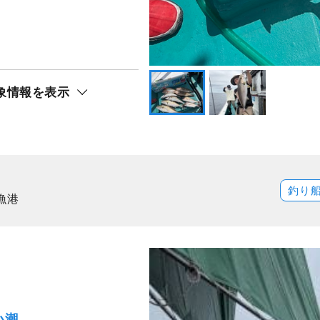
み釣りプラン＜午前＞
ト還元
象情報を表示
ヒラメ
釣り
漁港
小潮