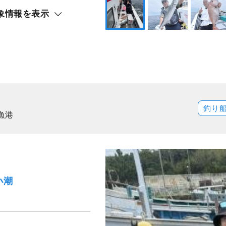
象情報を表示
釣り
漁港
小潮