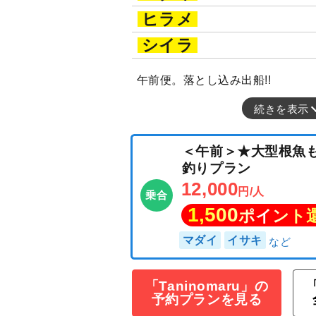
ヒラメ
シイラ
午前便。落とし込み出船!!
続きを表示
＜午前＞★大型根
「Taninomaru」の
「
釣りプラン
予約プランを見る
12,000