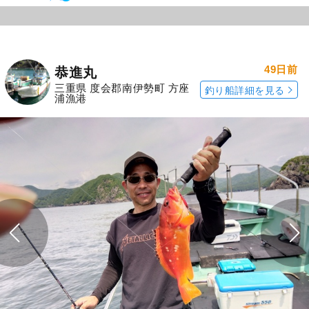
49日前
恭進丸
三重県 度会郡南伊勢町 方座
釣り船詳細を見る
浦漁港