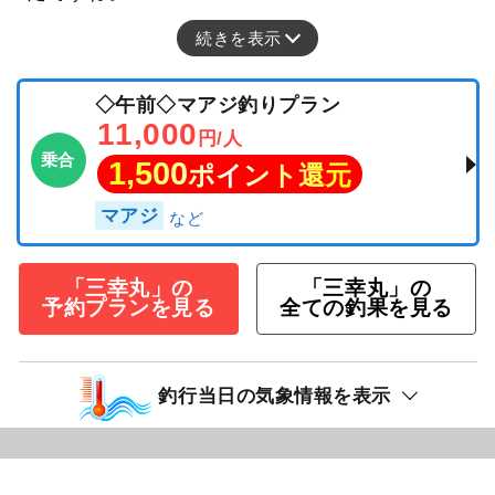
続きを表示
◇午前◇マアジ釣りプラン
11,000
円/人
乗合
1,500
ポイント還元
マアジ
「三幸丸」の
「三幸丸」の
予約プランを見る
全ての釣果を見る
釣行当日の気象情報を表示