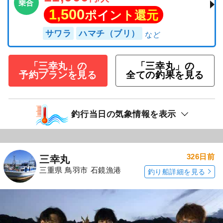
乗合
1,500
ポイント還元
サワラ
ハマチ（ブリ）
「三幸丸」の
「三幸丸」の
予約プランを見る
全ての釣果を見る
釣行当日の気象情報を表示
326日前
三幸丸
三重県 鳥羽市 石鏡漁港
釣り船詳細を見る