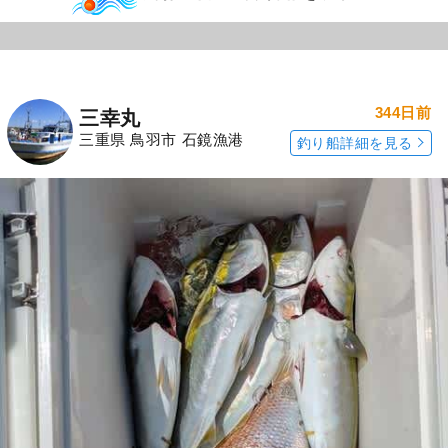
344日前
三幸丸
三重県 鳥羽市 石鏡漁港
釣り船詳細を見る