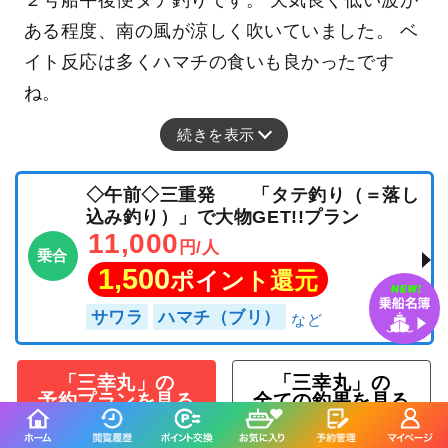
２号船午後便タテ釣りです。 天気良く低い波が
ある程度、南の風が涼しく吹いていました。 ベ
イト反応は多くハマチの食いも良かったです
ね。
続きを表示
◇午前◇三重発 「タテ釣り（＝落し
込み釣り）」で大物GET!!プラン
11,000
円/人
乗合
1,500
ポイント還元
サワラ
ハマチ（ブリ）
「三幸丸」の
「三幸丸」の
予約プランを見る
全ての釣果を見る