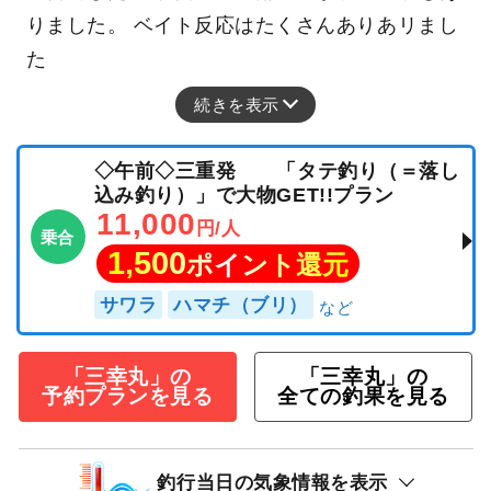
りました。 ベイト反応はたくさんありあリまし
た
続きを表示
◇午前◇三重発 「タテ釣り（＝落し
込み釣り）」で大物GET!!プラン
11,000
円/人
乗合
1,500
ポイント還元
サワラ
ハマチ（ブリ）
「三幸丸」の
「三幸丸」の
予約プランを見る
全ての釣果を見る
釣行当日の気象情報を表示