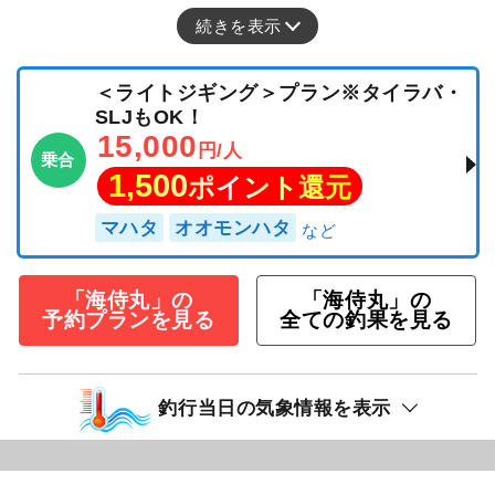
続きを表示
＜ライトジギング＞プラン※タイラバ・
SLJもOK！
15,000
円/人
乗合
1,500
ポイント還元
マハタ
オオモンハタ
「海侍丸」の
「海侍丸」の
予約プランを見る
全ての釣果を見る
釣行当日の気象情報を表示