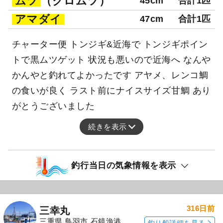
ムツ
（クロムツ）
45cm
合計1匹
アマダイ
47cm
合計1匹
チャーター便 トンジギ&近海で トンジギポイン
トで黒ムツゲット 状況も悪いので近海へ なんや
かんやと釣れてよかったです アヤメ、レンコ鯛
の食いが良く ラスト前にナイスサイズ甘鯛 あり
がとうございました
続きを表示
釣行当日の気象情報を表示
316日前
三幸丸
三重県 鳥羽市 石鏡漁港