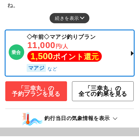
ね。
続きを表示
◇午前◇マアジ釣りプラン
11,000
円/人
乗合
1,500
ポイント還元
マアジ
「三幸丸」の
「三幸丸」の
予約プランを見る
全ての釣果を見る
釣行当日の気象情報を表示