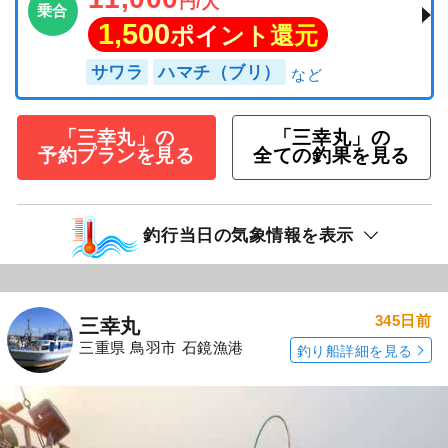
円/人
乗合
1,500
ポイント還元
サワラ
ハマチ（ブリ）
「三幸丸」の
「三幸丸」の
予約プランを見る
全ての釣果を見る
釣行当日の気象情報を表示
345日前
三幸丸
三重県 鳥羽市 石鏡漁港
釣り船詳細を見る