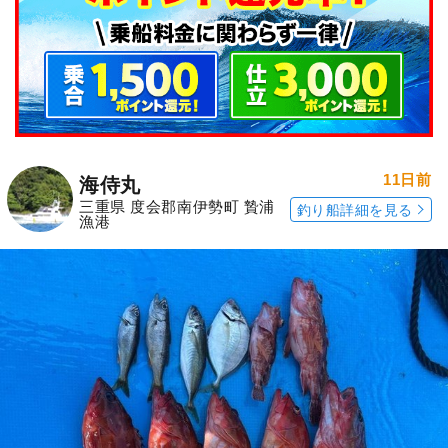
11日前
海侍丸
三重県 度会郡南伊勢町 贄浦
釣り船詳細を見る
漁港