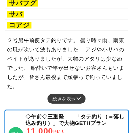
サバフグ
サバ
コアジ
２号船午前便タテ釣りです。 曇り時々雨、南東
の風が吹いて波もありました。 アジや小サバの
ベイトがありましたが、大物のアタリは少なめ
でした。 船酔いで竿が出せないお客さんもいま
したが、皆さん最後まで頑張って釣っていまし
た。
続きを表示
◇午前◇三重発 「タテ釣り（＝落し
込み釣り）」で大物GET!!プラン
11,000
円/人