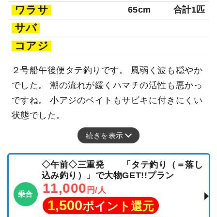
ワラサ
65cm
合計1匹
サバ
コアジ
２号船午後便タテ釣りです。 風弱く波も穏やか
でした。 潮の流れが緩くハマチの活性も悪かっ
ですね。 小アジのベイトもサビキに付きにくい
状態でした。
続きを表示
◇午前◇三重発 「タテ釣り（＝落し
込み釣り）」で大物GET!!プラン
11,000
円/人
乗合
1,500
ポイント還元