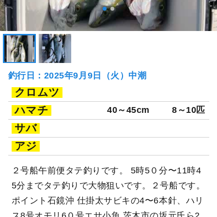
釣行日：2025年9月9日（火）中潮
クロムツ
ハマチ
40～45cm
8～10匹
サバ
アジ
２号船午前便タテ釣りです。 5時5０分〜11時4
5分までタテ釣りで大物狙いです。２号船です。
ポイント石鏡沖 仕掛太サビキの4〜6本針、ハリ
ス8号オモリ6０号エサ小魚 茨木市の坂元氏ら2