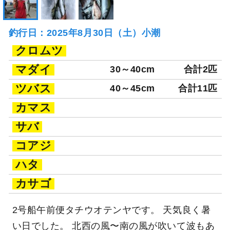
釣行日：2025年8月30日（土）小潮
クロムツ
マダイ
30～40cm
合計2匹
ツバス
40～45cm
合計11匹
カマス
サバ
コアジ
ハタ
カサゴ
2号船午前便タチウオテンヤです。 天気良く暑
い日でした。 北西の風〜南の風が吹いて波もあ