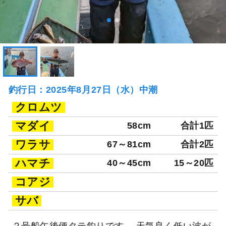
釣行日：2025年8月27日（水）中潮
クロムツ
マダイ
58cm
合計1匹
ワラサ
67～81cm
合計2匹
ハマチ
40～45cm
15～20匹
コアジ
サバ