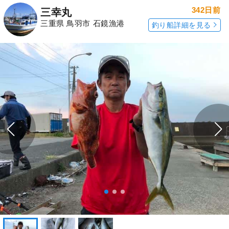
342日前
三幸丸
三重県 鳥羽市 石鏡漁港
釣り船詳細を見る