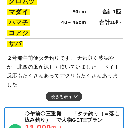
クロムツ
マダイ
50cm
合計1匹
ハマチ
40～45cm
合計15匹
コアジ
サバ
２号船午前便タテ釣りです。 天気良く波穏や
か、北西の風が涼しく吹いていました。 ベイト
反応もたくさんあってアタリもたくさんありま
した。
続きを表示
◇午前◇三重発 「タテ釣り（＝落し
込み釣り）」で大物GET!!プラン
11,000