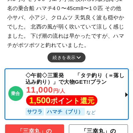
名の乗合船 ハマチ4０〜45cm8〜1０匹 その他
小サバ、小アジ、クロムツ 天気良く波も穏やか
でした。 北西の風が弱く吹いていて涼しく感じ
ました。 下げ潮の流れは早かったですが、ハマ
チがポツポツと釣れていました。
続きを表示
◇午前◇三重発 「タテ釣り（＝落し
込み釣り）」で大物GET!!プラン
11,000
円/人
乗合
1,500
ポイント還元
サワラ
ハマチ（ブリ）
「三幸丸」の
「三幸丸」の