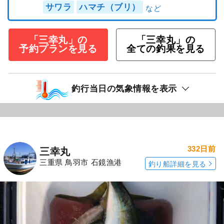
サワラ
ハマチ（ブリ）
「三幸丸」の
「三幸丸」の
予約プランを見る
全ての釣果を見る
釣行当日の気象情報を表示
332日前
三幸丸
三重県 鳥羽市 石鏡漁港
釣り船詳細を見る