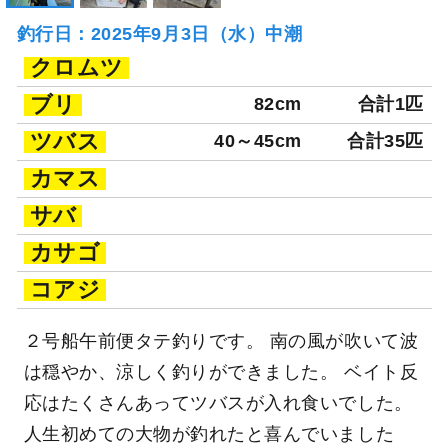
釣行日：2025年9月3日（水）中潮
クロムツ
ブリ
82cm
合計1匹
ツバス
40～45cm
合計35匹
カマス
サバ
カサゴ
コアジ
２号船午前便タテ釣りです。 南の風が吹いて波
は穏やか、涼しく釣りができました。 ベイト反
応はたくさんあってツバスが入れ食いでした。
人生初めての大物が釣れたと喜んでいました