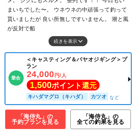
メ。 ジグにもスルメ。 整列です！！ 今日もい
まいちでした〜。 ウネウネの中頑張って釣って
貰いましたが 良い所無しですいません。 潮と風
が反対で船
続きを表示
＜キャスティング＆パヤオジギング＞プ
ラン
24,000
円/人
乗合
1,500
ポイント還元
キハダマグロ（キハダ）
カツオ
「海侍丸」の
「海侍丸」の
予約プランを見る
全ての釣果を見る