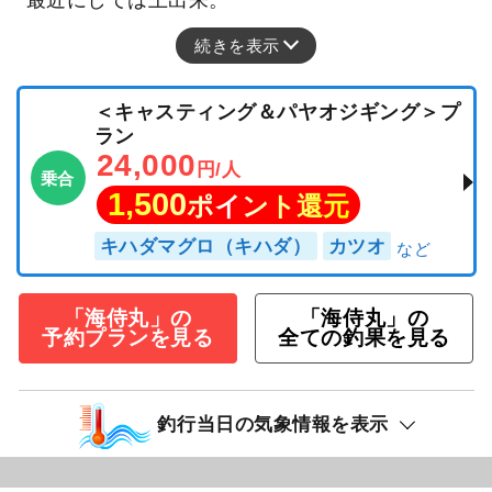
続きを表示
＜キャスティング＆パヤオジギング＞プ
ラン
24,000
円/人
乗合
1,500
ポイント還元
キハダマグロ（キハダ）
カツオ
「海侍丸」の
「海侍丸」の
予約プランを見る
全ての釣果を見る
釣行当日の気象情報を表示