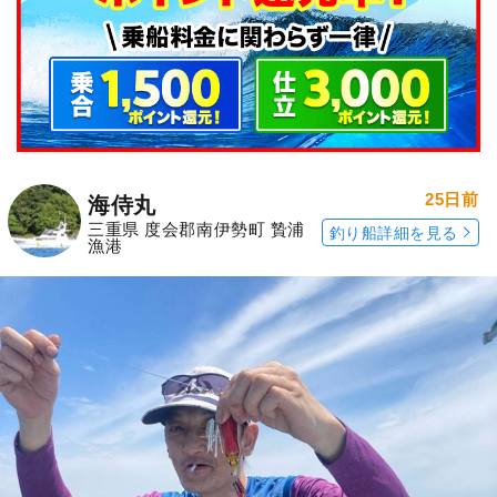
25日前
海侍丸
三重県 度会郡南伊勢町 贄浦
釣り船詳細を見る
漁港