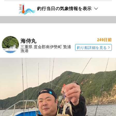
釣行当日の気象情報を表示
249日前
海侍丸
三重県 度会郡南伊勢町 贄浦
釣り船詳細を見る
漁港