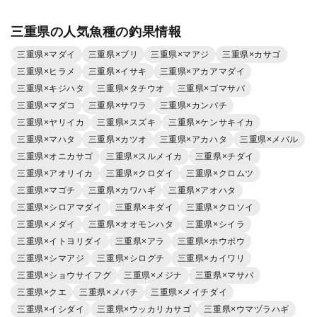
三重県の人気魚種の釣果情報
三重県×マダイ
三重県×ブリ
三重県×マアジ
三重県×カサゴ
三重県×ヒラメ
三重県×イサキ
三重県×アカアマダイ
三重県×キジハタ
三重県×タチウオ
三重県×ゴマサバ
三重県×マダコ
三重県×サワラ
三重県×カンパチ
三重県×ヤリイカ
三重県×スズキ
三重県×ケンサキイカ
三重県×マハタ
三重県×カツオ
三重県×アカハタ
三重県×メバル
三重県×オニカサゴ
三重県×スルメイカ
三重県×チダイ
三重県×アオリイカ
三重県×クロダイ
三重県×クロムツ
三重県×マゴチ
三重県×カワハギ
三重県×アオハタ
三重県×シロアマダイ
三重県×キダイ
三重県×クロソイ
三重県×メダイ
三重県×オオモンハタ
三重県×シイラ
三重県×イトヨリダイ
三重県×アラ
三重県×ホウボウ
三重県×シマアジ
三重県×シログチ
三重県×カイワリ
三重県×ショウサイフグ
三重県×メジナ
三重県×マサバ
三重県×クエ
三重県×メバチ
三重県×メイチダイ
三重県×イシダイ
三重県×ウッカリカサゴ
三重県×ウマヅラハギ