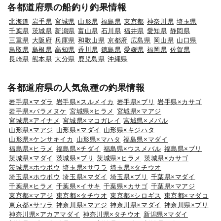
各都道府県の船釣り釣果情報
北海道
岩手県
宮城県
山形県
福島県
東京都
神奈川県
埼玉県
千葉県
茨城県
新潟県
富山県
石川県
福井県
愛知県
静岡県
三重県
大阪府
兵庫県
和歌山県
京都府
広島県
岡山県
山口県
鳥取県
島根県
高知県
香川県
徳島県
愛媛県
福岡県
佐賀県
長崎県
熊本県
大分県
鹿児島県
沖縄県
各都道府県の人気魚種の釣果情報
岩手県×マダラ
岩手県×スルメイカ
岩手県×ブリ
岩手県×カサゴ
岩手県×バラメヌケ
宮城県×ヒラメ
宮城県×マアジ
宮城県×アイナメ
宮城県×マコガレイ
宮城県×メバル
山形県×マアジ
山形県×マダイ
山形県×キジハタ
山形県×ケンサキイカ
山形県×マハタ
福島県×マダイ
福島県×ヒラメ
福島県×チダイ
福島県×ウスメバル
福島県×ブリ
茨城県×マダイ
茨城県×ブリ
茨城県×ヒラメ
茨城県×カサゴ
茨城県×ホウボウ
埼玉県×サワラ
埼玉県×タチウオ
埼玉県×ホウボウ
埼玉県×マダイ
埼玉県×ブリ
千葉県×マダイ
千葉県×ヒラメ
千葉県×イサキ
千葉県×カサゴ
千葉県×マアジ
東京都×マアジ
東京都×タチウオ
東京都×シロギス
東京都×マダコ
東京都×サワラ
神奈川県×マアジ
神奈川県×マダイ
神奈川県×ブリ
神奈川県×アカアマダイ
神奈川県×タチウオ
新潟県×マダイ