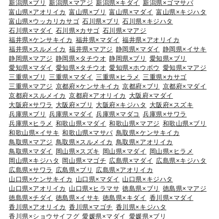
新潟県×ブリ
新潟県×マアジ
新潟県×キダイ
新潟県×ゴマサバ
富山県×アオリイカ
富山県×ブリ
富山県×マダイ
富山県×キジハタ
富山県×ウッカリカサゴ
石川県×ブリ
石川県×キジハタ
石川県×マダイ
石川県×カサゴ
石川県×マアジ
福井県×ケンサキイカ
福井県×マダイ
福井県×アオリイカ
福井県×スルメイカ
福井県×マアジ
静岡県×マダイ
静岡県×イサキ
静岡県×マアジ
静岡県×タチウオ
静岡県×ブリ
愛知県×ブリ
愛知県×マダイ
愛知県×タチウオ
愛知県×ホウボウ
愛知県×マアジ
三重県×ブリ
三重県×マダイ
三重県×ヒラメ
三重県×カサゴ
三重県×マアジ
京都府×ケンサキイカ
京都府×ブリ
京都府×マダイ
京都府×スルメイカ
京都府×アオリイカ
大阪府×マダイ
大阪府×サワラ
大阪府×ブリ
大阪府×キジハタ
大阪府×スズキ
兵庫県×ブリ
兵庫県×マダイ
兵庫県×マダコ
兵庫県×サワラ
兵庫県×ヒラメ
和歌山県×マダイ
和歌山県×マアジ
和歌山県×ブリ
和歌山県×イサキ
和歌山県×マサバ
鳥取県×ケンサキイカ
鳥取県×マアジ
鳥取県×スルメイカ
鳥取県×アオリイカ
鳥取県×マダイ
岡山県×スズキ
岡山県×マダイ
岡山県×ヒラメ
岡山県×キジハタ
岡山県×マゴチ
広島県×マダイ
広島県×キジハタ
広島県×サワラ
広島県×ブリ
広島県×アオリイカ
山口県×ケンサキイカ
山口県×マダイ
山口県×キジハタ
山口県×アオリイカ
山口県×ヒラマサ
徳島県×ブリ
徳島県×マアジ
徳島県×チダイ
徳島県×イサキ
徳島県×キダイ
香川県×マダイ
香川県×アオリイカ
香川県×マゴチ
香川県×キジハタ
香川県×ショウサイフグ
愛媛県×マダイ
愛媛県×ブリ