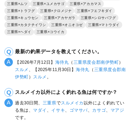
三重県×ムツ
三重県×ユメカサゴ
三重県×アカカマス
三重県×トラフグ
三重県×クロメジナ
三重県×フエフキダイ
三重県×キュウセン
三重県×アカヤガラ
三重県×シロサバフグ
三重県×カタクチイワシ
三重県×オニオコゼ
三重県×マトウダイ
三重県×ヘダイ
三重県×コウイカ
最新の釣果データを教えてください。
【2026年7月12日】
海侍丸
（
三重県
度会郡南伊勢町
）
スルメ
、【2025年11月30日】
海侍丸
（
三重県
度会郡南
伊勢町
）
スルメ
。
スルメイカ以外によく釣れる魚は何ですか？
過去30日間、
三重県
で
スルメイカ
以外によく釣れてい
る魚は、
マダイ
、
イサキ
、
ゴマサバ
、
カサゴ
、
マアジ
です。