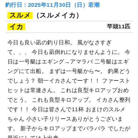
釣行日：2025年11月30日（日）若潮
スルメ
（スルメイカ）
イカ
竿頭11匹
今日も良い凪の釣り日和。 風がなさすぎ
て、、、 今日も凪倒れになりませんように。 今
日は一号艇はエギング→アマラバ 二号艇はエギ
ングにて出船。 まずは一号艇から〜。 釣果どう
でしょう？ 朝一イカさんでーす！！ ファースト
ヒットは常連さん。 これは良型キロアップおめ
でとう。 これも良型キロアップ。 イカさん整列
です！！ 今日は皆さんで11杯 おまけのスルメ
ちゃん 小さい子リリースありがとうございま
す。 新子からキロアップまでバラバラ でしたが
最近にしては上出来。