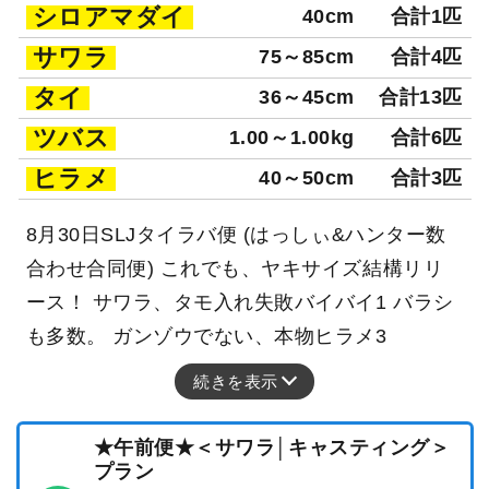
シロアマダイ
40cm
合計1匹
サワラ
75～85cm
合計4匹
タイ
36～45cm
合計13匹
ツバス
1.00～1.00kg
合計6匹
ヒラメ
40～50cm
合計3匹
8月30日SLJタイラバ便 (はっしぃ&ハンター数
合わせ合同便) これでも、ヤキサイズ結構リリ
ース！ サワラ、タモ入れ失敗バイバイ1 バラシ
も多数。 ガンゾウでない、本物ヒラメ3
続きを表示
★午前便★＜サワラ│キャスティング＞
プラン