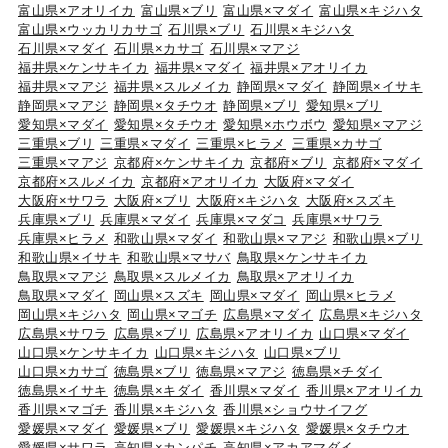
富山県×アオリイカ
富山県×ブリ
富山県×マダイ
富山県×キジハタ
富山県×ウッカリカサゴ
石川県×ブリ
石川県×キジハタ
石川県×マダイ
石川県×カサゴ
石川県×マアジ
福井県×ケンサキイカ
福井県×マダイ
福井県×アオリイカ
福井県×マアジ
福井県×スルメイカ
静岡県×マダイ
静岡県×イサキ
静岡県×マアジ
静岡県×タチウオ
静岡県×ブリ
愛知県×ブリ
愛知県×マダイ
愛知県×タチウオ
愛知県×ホウボウ
愛知県×マアジ
三重県×ブリ
三重県×マダイ
三重県×ヒラメ
三重県×カサゴ
三重県×マアジ
京都府×ケンサキイカ
京都府×ブリ
京都府×マダイ
京都府×スルメイカ
京都府×アオリイカ
大阪府×マダイ
大阪府×サワラ
大阪府×ブリ
大阪府×キジハタ
大阪府×スズキ
兵庫県×ブリ
兵庫県×マダイ
兵庫県×マダコ
兵庫県×サワラ
兵庫県×ヒラメ
和歌山県×マダイ
和歌山県×マアジ
和歌山県×ブリ
和歌山県×イサキ
和歌山県×マサバ
鳥取県×ケンサキイカ
鳥取県×マアジ
鳥取県×スルメイカ
鳥取県×アオリイカ
鳥取県×マダイ
岡山県×スズキ
岡山県×マダイ
岡山県×ヒラメ
岡山県×キジハタ
岡山県×マゴチ
広島県×マダイ
広島県×キジハタ
広島県×サワラ
広島県×ブリ
広島県×アオリイカ
山口県×マダイ
山口県×ケンサキイカ
山口県×キジハタ
山口県×ブリ
山口県×カサゴ
徳島県×ブリ
徳島県×マアジ
徳島県×チダイ
徳島県×イサキ
徳島県×キダイ
香川県×マダイ
香川県×アオリイカ
香川県×マゴチ
香川県×キジハタ
香川県×ショウサイフグ
愛媛県×マダイ
愛媛県×ブリ
愛媛県×キジハタ
愛媛県×タチウオ
愛媛県×サワラ
高知県×カンパチ
高知県×アカアマダイ