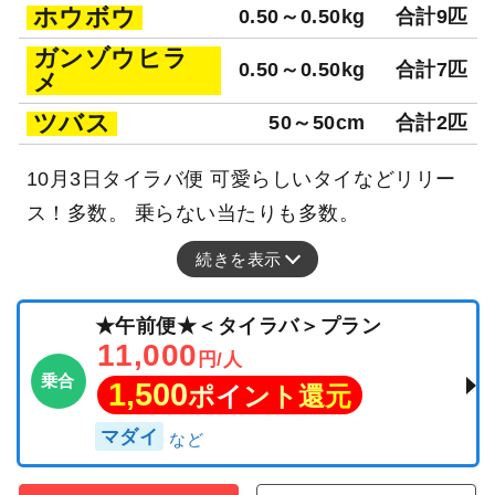
ホウボウ
0.50～0.50kg
合計9匹
ガンゾウヒラ
0.50～0.50kg
合計7匹
メ
ツバス
50～50cm
合計2匹
10月3日タイラバ便 可愛らしいタイなどリリー
ス！多数。 乗らない当たりも多数。
続きを表示
★午前便★＜タイラバ＞プラン
11,000
円/人
乗合
1,500
ポイント還元
マダイ