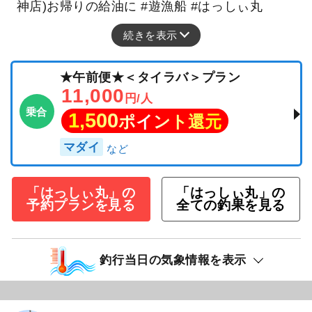
神店)お帰りの給油に #遊漁船 #はっしぃ丸
続きを表示
★午前便★＜タイラバ＞プラン
11,000
円/人
乗合
1,500
ポイント還元
マダイ
「はっしぃ丸」の
「はっしぃ丸」の
予約プランを見る
全ての釣果を見る
釣行当日の気象情報を表示