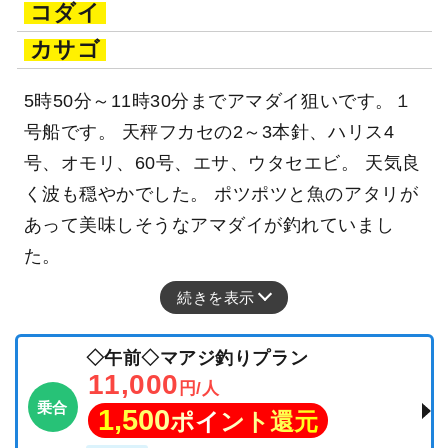
コダイ
カサゴ
5時50分～11時30分までアマダイ狙いです。１
号船です。 天秤フカセの2～3本針、ハリス4
号、オモリ、60号、エサ、ウタセエビ。 天気良
く波も穏やかでした。 ポツポツと魚のアタリが
あって美味しそうなアマダイが釣れていまし
た。
続きを表示
◇午前◇マアジ釣りプラン
11,000
円/人
乗合
1,500
ポイント還元