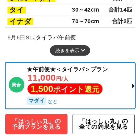
タイ
30～42cm
合計14匹
イナダ
70～70cm
合計2匹
9月6日SLJタイラバ午前便
続きを表示
★午前便★＜タイラバ＞プラン
11,000
円/人
乗合
1,500
ポイント還元
マダイ
「はっしぃ丸」の
「はっしぃ丸」の
予約プランを見る
全ての釣果を見る