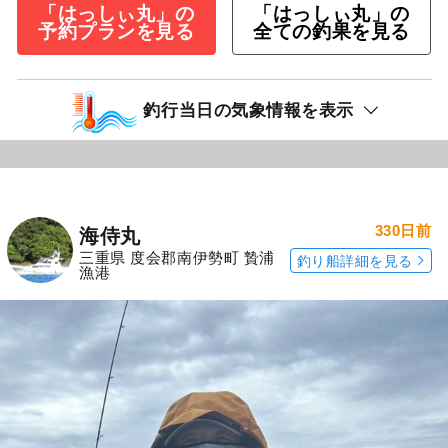
「はっしぃ丸」の
「はっしぃ丸」の
予約プランを見る
全ての釣果を見る
釣行当日の気象情報を表示
330日前
海侍丸
三重県 度会郡南伊勢町 贄浦
釣り船詳細を見る
漁港