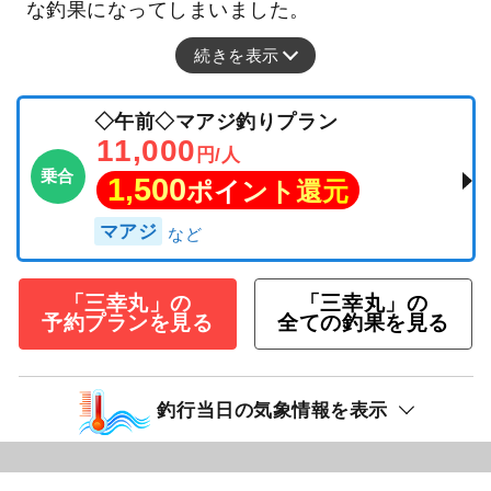
な釣果になってしまいました。
続きを表示
◇午前◇マアジ釣りプラン
11,000
円/人
乗合
1,500
ポイント還元
マアジ
「三幸丸」の
「三幸丸」の
予約プランを見る
全ての釣果を見る
釣行当日の気象情報を表示