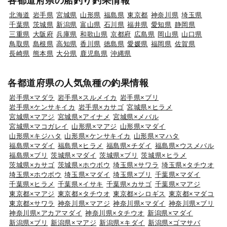
各都道府県の船釣り釣果情報
北海道
岩手県
宮城県
山形県
福島県
東京都
神奈川県
埼玉県
千葉県
茨城県
新潟県
富山県
石川県
福井県
愛知県
静岡県
三重県
大阪府
兵庫県
和歌山県
京都府
広島県
岡山県
山口県
鳥取県
島根県
高知県
香川県
徳島県
愛媛県
福岡県
佐賀県
長崎県
熊本県
大分県
鹿児島県
沖縄県
各都道府県の人気魚種の釣果情報
岩手県×マダラ
岩手県×スルメイカ
岩手県×ブリ
岩手県×ケンサキイカ
岩手県×カサゴ
宮城県×ヒラメ
宮城県×マアジ
宮城県×アイナメ
宮城県×メバル
宮城県×マコガレイ
山形県×マアジ
山形県×マダイ
山形県×キジハタ
山形県×ケンサキイカ
山形県×マハタ
福島県×マダイ
福島県×ヒラメ
福島県×チダイ
福島県×ウスメバル
福島県×ブリ
茨城県×マダイ
茨城県×ブリ
茨城県×ヒラメ
茨城県×カサゴ
茨城県×ホウボウ
埼玉県×サワラ
埼玉県×タチウオ
埼玉県×ホウボウ
埼玉県×マダイ
埼玉県×ブリ
千葉県×マダイ
千葉県×ヒラメ
千葉県×イサキ
千葉県×カサゴ
千葉県×マアジ
東京都×マアジ
東京都×タチウオ
東京都×シロギス
東京都×マダコ
東京都×サワラ
神奈川県×マアジ
神奈川県×マダイ
神奈川県×ブリ
神奈川県×アカアマダイ
神奈川県×タチウオ
新潟県×マダイ
新潟県×ブリ
新潟県×マアジ
新潟県×キダイ
新潟県×ゴマサバ