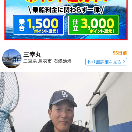
56日前
三幸丸
三重県 鳥羽市 石鏡漁港
釣り船詳細を見る