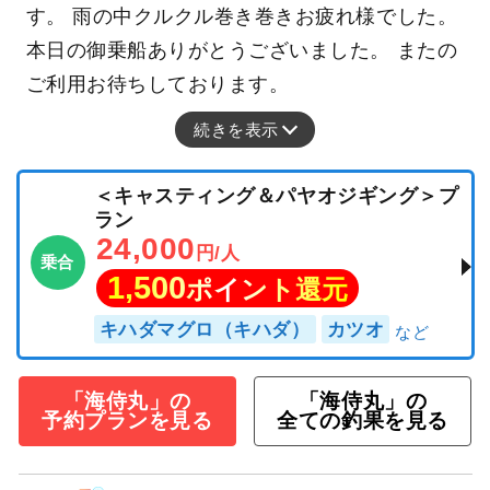
す。 雨の中クルクル巻き巻きお疲れ様でした。
本日の御乗船ありがとうございました。 またの
ご利用お待ちしております。
続きを表示
＜キャスティング＆パヤオジギング＞プ
ラン
24,000
円/人
乗合
1,500
ポイント還元
キハダマグロ（キハダ）
カツオ
「海侍丸」の
「海侍丸」の
予約プランを見る
全ての釣果を見る