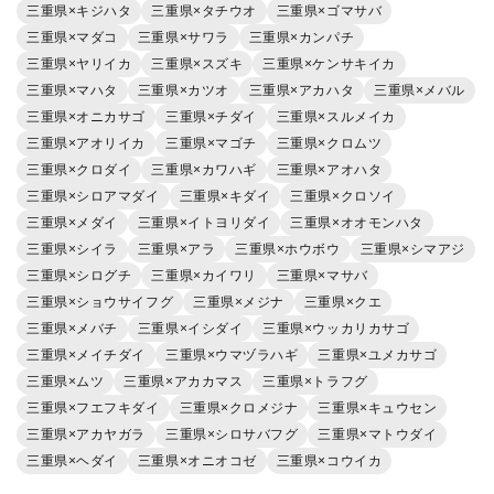
三重県×キジハタ
三重県×タチウオ
三重県×ゴマサバ
三重県×マダコ
三重県×サワラ
三重県×カンパチ
三重県×ヤリイカ
三重県×スズキ
三重県×ケンサキイカ
三重県×マハタ
三重県×カツオ
三重県×アカハタ
三重県×メバル
三重県×オニカサゴ
三重県×チダイ
三重県×スルメイカ
三重県×アオリイカ
三重県×マゴチ
三重県×クロムツ
三重県×クロダイ
三重県×カワハギ
三重県×アオハタ
三重県×シロアマダイ
三重県×キダイ
三重県×クロソイ
三重県×メダイ
三重県×イトヨリダイ
三重県×オオモンハタ
三重県×シイラ
三重県×アラ
三重県×ホウボウ
三重県×シマアジ
三重県×シログチ
三重県×カイワリ
三重県×マサバ
三重県×ショウサイフグ
三重県×メジナ
三重県×クエ
三重県×メバチ
三重県×イシダイ
三重県×ウッカリカサゴ
三重県×メイチダイ
三重県×ウマヅラハギ
三重県×ユメカサゴ
三重県×ムツ
三重県×アカカマス
三重県×トラフグ
三重県×フエフキダイ
三重県×クロメジナ
三重県×キュウセン
三重県×アカヤガラ
三重県×シロサバフグ
三重県×マトウダイ
三重県×ヘダイ
三重県×オニオコゼ
三重県×コウイカ