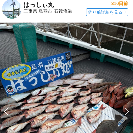
310日前
はっしぃ丸
三重県 鳥羽市 石鏡漁港
釣り船詳細を見る