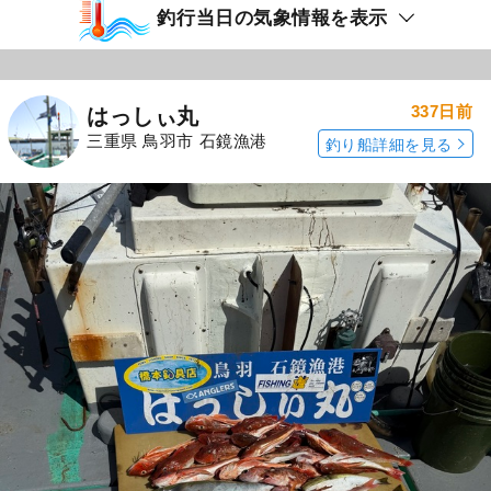
釣行当日の気象情報を表示
337日前
はっしぃ丸
三重県 鳥羽市 石鏡漁港
釣り船詳細を見る