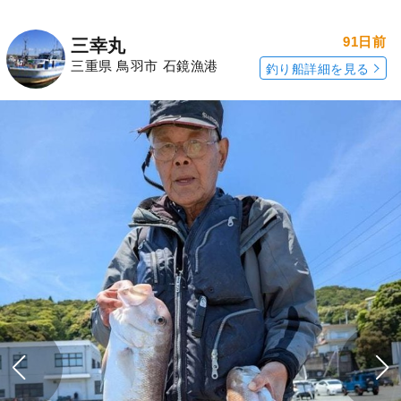
91日前
三幸丸
三重県 鳥羽市 石鏡漁港
釣り船詳細を見る