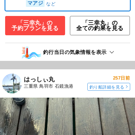
マアジ
「三幸丸」の
「三幸丸」の
予約プランを見る
全ての釣果を見る
釣行当日の気象情報を表示
257日前
はっしぃ丸
三重県 鳥羽市 石鏡漁港
釣り船詳細を見る