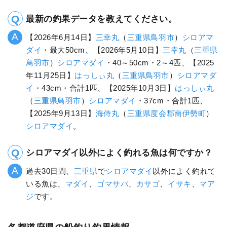
最新の釣果データを教えてください。
【2026年6月14日】
三幸丸
（
三重県
鳥羽市
）
シロアマ
ダイ
・最大50cm、【2026年5月10日】
三幸丸
（
三重県
鳥羽市
）
シロアマダイ
・40～50cm・2～4匹、【2025
年11月25日】
はっしぃ丸
（
三重県
鳥羽市
）
シロアマダ
イ
・43cm・合計1匹、【2025年10月3日】
はっしぃ丸
（
三重県
鳥羽市
）
シロアマダイ
・37cm・合計1匹、
【2025年9月13日】
海侍丸
（
三重県
度会郡南伊勢町
）
シロアマダイ
。
シロアマダイ以外によく釣れる魚は何ですか？
過去30日間、
三重県
で
シロアマダイ
以外によく釣れて
いる魚は、
マダイ
、
ゴマサバ
、
カサゴ
、
イサキ
、
マア
ジ
です。