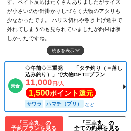
す。ベイト反応はたくさんありましたがサイズ
が小さいのか針掛かりしづらく大物のアタリも
少なかったです。 ハリス切れや巻き上げ途中で
外れてしまうのも見られていましたが釣果は寂
しかったですね。
続きを表示
◇午前◇三重発 「タテ釣り（＝落し
込み釣り）」で大物GET!!プラン
11,000
円/人
乗合
1,500
ポイント還元
サワラ
ハマチ（ブリ）
「三幸丸」の
「三幸丸」の
予約プランを見る
全ての釣果を見る