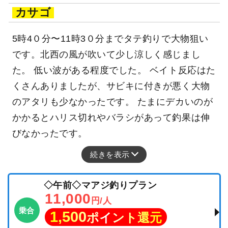
カサゴ
5時4０分〜11時3０分までタテ釣りで大物狙い
です。北西の風が吹いて少し涼しく感じまし
た。 低い波がある程度でした。 ベイト反応はた
くさんありましたが、サビキに付きが悪く大物
のアタリも少なかったです。 たまにデカいのが
かかるとハリス切れやバラシがあって釣果は伸
びなかったです。
続きを表示
◇午前◇マアジ釣りプラン
11,000
円/人
乗合
1,500
ポイント還元