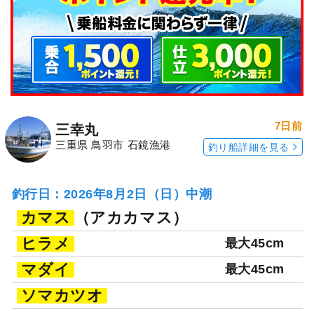
7日前
三幸丸
三重県 鳥羽市 石鏡漁港
釣り船詳細を見る
釣行日：2026年8月2日（日）中潮
カマス
（アカカマス）
ヒラメ
最大45cm
マダイ
最大45cm
ソマカツオ