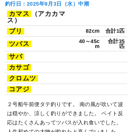
釣行日：2025年9月3日（水）中潮
カマス
（アカカマ
ス）
ブリ
82cm
合計1匹
40～45c
合計35
ツバス
m
匹
サバ
カサゴ
クロムツ
コアジ
２号船午前便タテ釣りです。 南の風が吹いて波
は穏やか、涼しく釣りができました。 ベイト反
応はたくさんあってツバスが入れ食いでした。
人生初めての大物が釣れたと喜んでいました