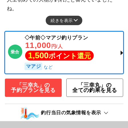
ね。
続きを表示
◇午前◇マアジ釣りプラン
11,000
円/人
乗合
1,500
ポイント還元
マアジ
「三幸丸」の
「三幸丸」の
予約プランを見る
全ての釣果を見る
釣行当日の気象情報を表示