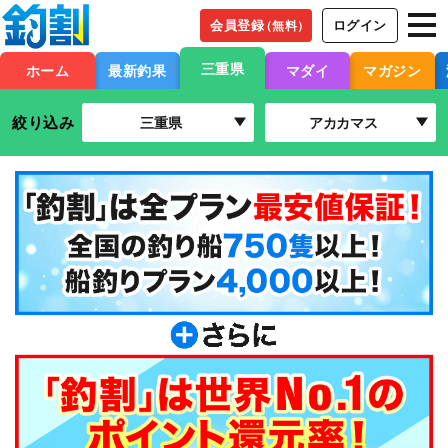
会員登録
ログイン
（無料）
三重県
ホーム
最新釣果
マダイ
マガジン
絞り込み
三重県
アカカマス