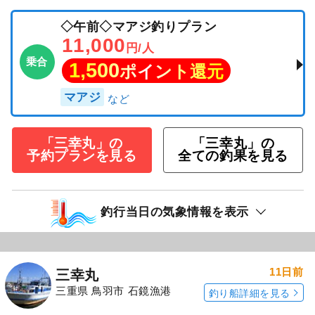
◇午前◇マアジ釣りプラン
11,000
円/人
乗合
1,500
ポイント還元
マアジ
「三幸丸」の
「三幸丸」の
予約プランを見る
全ての釣果を見る
釣行当日の気象情報を表示
11日前
三幸丸
三重県 鳥羽市 石鏡漁港
釣り船詳細を見る