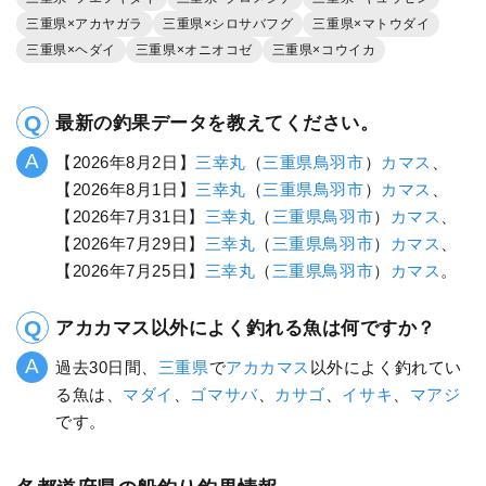
三重県×アカヤガラ
三重県×シロサバフグ
三重県×マトウダイ
三重県×ヘダイ
三重県×オニオコゼ
三重県×コウイカ
最新の釣果データを教えてください。
【2026年8月2日】
三幸丸
（
三重県
鳥羽市
）
カマス
、
【2026年8月1日】
三幸丸
（
三重県
鳥羽市
）
カマス
、
【2026年7月31日】
三幸丸
（
三重県
鳥羽市
）
カマス
、
【2026年7月29日】
三幸丸
（
三重県
鳥羽市
）
カマス
、
【2026年7月25日】
三幸丸
（
三重県
鳥羽市
）
カマス
。
アカカマス以外によく釣れる魚は何ですか？
過去30日間、
三重県
で
アカカマス
以外によく釣れてい
る魚は、
マダイ
、
ゴマサバ
、
カサゴ
、
イサキ
、
マアジ
です。