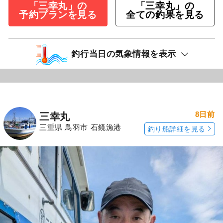
「三幸丸」の
「三幸丸」の
予約プランを見る
全ての釣果を見る
釣行当日の気象情報を表示
8日前
三幸丸
三重県 鳥羽市 石鏡漁港
釣り船詳細を見る