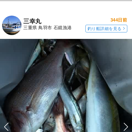
344日前
三幸丸
三重県 鳥羽市 石鏡漁港
釣り船詳細を見る