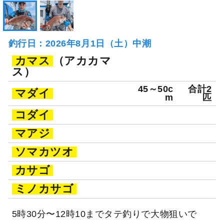
釣行日：2026年8月1日（土）中潮
カマス
（アカカマ
ス）
45～50c
合計2
マダイ
m
匹
コダイ
マアジ
ソマカツオ
カサゴ
ミノカサゴ
5時30分〜12時10までタテ釣りで大物狙いで