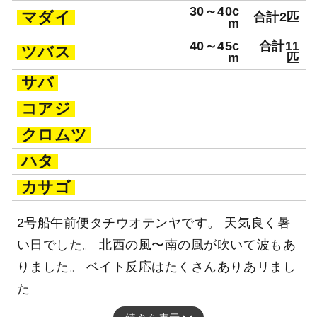
30～40c
マダイ
合計2匹
m
40～45c
合計11
ツバス
m
匹
サバ
コアジ
クロムツ
ハタ
カサゴ
2号船午前便タチウオテンヤです。 天気良く暑
い日でした。 北西の風〜南の風が吹いて波もあ
りました。 ベイト反応はたくさんありあリまし
た