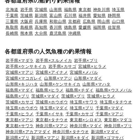
各都道府県の船釣り釣果情報
北海道
岩手県
宮城県
山形県
福島県
東京都
神奈川県
埼玉県
千葉県
茨城県
新潟県
富山県
石川県
福井県
愛知県
静岡県
三重県
大阪府
兵庫県
和歌山県
京都府
広島県
岡山県
山口県
鳥取県
島根県
高知県
香川県
徳島県
愛媛県
福岡県
佐賀県
長崎県
熊本県
大分県
鹿児島県
沖縄県
各都道府県の人気魚種の釣果情報
岩手県×マダラ
岩手県×スルメイカ
岩手県×ブリ
岩手県×ケンサキイカ
岩手県×カサゴ
宮城県×ヒラメ
宮城県×マアジ
宮城県×アイナメ
宮城県×メバル
宮城県×マコガレイ
山形県×マアジ
山形県×マダイ
山形県×キジハタ
山形県×ケンサキイカ
山形県×マハタ
福島県×マダイ
福島県×ヒラメ
福島県×チダイ
福島県×ウスメバル
福島県×ブリ
茨城県×マダイ
茨城県×ブリ
茨城県×ヒラメ
茨城県×カサゴ
茨城県×ホウボウ
埼玉県×サワラ
埼玉県×タチウオ
埼玉県×ホウボウ
埼玉県×マダイ
埼玉県×ブリ
千葉県×マダイ
千葉県×ヒラメ
千葉県×イサキ
千葉県×カサゴ
千葉県×マアジ
東京都×マアジ
東京都×タチウオ
東京都×シロギス
東京都×マダコ
東京都×サワラ
神奈川県×マアジ
神奈川県×マダイ
神奈川県×ブリ
神奈川県×アカアマダイ
神奈川県×タチウオ
新潟県×マダイ
新潟県×ブリ
新潟県×マアジ
新潟県×キダイ
新潟県×ゴマサバ