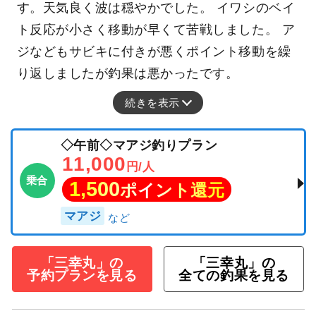
す。天気良く波は穏やかでした。 イワシのベイ
ト反応が小さく移動が早くて苦戦しました。 ア
ジなどもサビキに付きが悪くポイント移動を繰
り返しましたが釣果は悪かったです。
続きを表示
◇午前◇マアジ釣りプラン
11,000
円/人
乗合
1,500
ポイント還元
マアジ
「三幸丸」の
「三幸丸」の
予約プランを見る
全ての釣果を見る