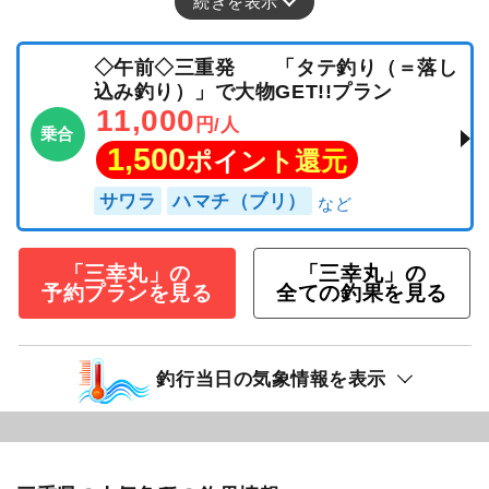
続きを表示
◇午前◇三重発 「タテ釣り（＝落し
込み釣り）」で大物GET!!プラン
11,000
円/人
乗合
1,500
ポイント還元
サワラ
ハマチ（ブリ）
「三幸丸」の
「三幸丸」の
予約プランを見る
全ての釣果を見る
釣行当日の気象情報を表示