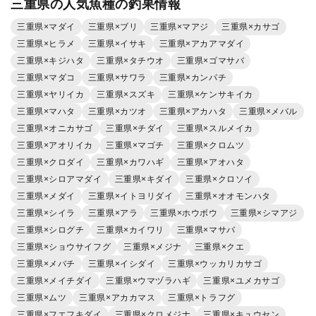
三重県の人気魚種の釣果情報
三重県×マダイ
三重県×ブリ
三重県×マアジ
三重県×カサゴ
三重県×ヒラメ
三重県×イサキ
三重県×アカアマダイ
三重県×キジハタ
三重県×タチウオ
三重県×ゴマサバ
三重県×マダコ
三重県×サワラ
三重県×カンパチ
三重県×ヤリイカ
三重県×スズキ
三重県×ケンサキイカ
三重県×マハタ
三重県×カツオ
三重県×アカハタ
三重県×メバル
三重県×オニカサゴ
三重県×チダイ
三重県×スルメイカ
三重県×アオリイカ
三重県×マゴチ
三重県×クロムツ
三重県×クロダイ
三重県×カワハギ
三重県×アオハタ
三重県×シロアマダイ
三重県×キダイ
三重県×クロソイ
三重県×メダイ
三重県×イトヨリダイ
三重県×オオモンハタ
三重県×シイラ
三重県×アラ
三重県×ホウボウ
三重県×シマアジ
三重県×シログチ
三重県×カイワリ
三重県×マサバ
三重県×ショウサイフグ
三重県×メジナ
三重県×クエ
三重県×メバチ
三重県×イシダイ
三重県×ウッカリカサゴ
三重県×メイチダイ
三重県×ウマヅラハギ
三重県×ユメカサゴ
三重県×ムツ
三重県×アカカマス
三重県×トラフグ
三重県×フエフキダイ
三重県×クロメジナ
三重県×キュウセン