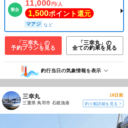
11,000
円/人
乗合
1,500
ポイント還元
マアジ
「三幸丸」の
「三幸丸」の
予約プランを見る
全ての釣果を見る
釣行当日の気象情報を表示
16日前
三幸丸
三重県 鳥羽市 石鏡漁港
釣り船詳細を見る