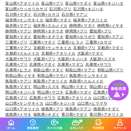
富山県×アオリイカ
富山県×ブリ
富山県×マダイ
富山県×キジハタ
富山県×ウッカリカサゴ
石川県×ブリ
石川県×キジハタ
石川県×マダイ
石川県×カサゴ
石川県×マアジ
福井県×ケンサキイカ
福井県×マダイ
福井県×アオリイカ
福井県×マアジ
福井県×スルメイカ
静岡県×マダイ
静岡県×イサキ
静岡県×マアジ
静岡県×タチウオ
静岡県×ブリ
愛知県×ブリ
愛知県×マダイ
愛知県×タチウオ
愛知県×ホウボウ
愛知県×マアジ
三重県×ブリ
三重県×マダイ
三重県×ヒラメ
三重県×カサゴ
三重県×マアジ
京都府×ケンサキイカ
京都府×ブリ
京都府×マダイ
京都府×スルメイカ
京都府×アオリイカ
大阪府×マダイ
大阪府×サワラ
大阪府×ブリ
大阪府×キジハタ
大阪府×スズキ
兵庫県×ブリ
兵庫県×マダイ
兵庫県×マダコ
兵庫県×サワラ
兵庫県×ヒラメ
和歌山県×マダイ
和歌山県×マアジ
和歌山県×ブリ
和歌山県×イサキ
和歌山県×マサバ
鳥取県×ケンサキイカ
鳥取県×マアジ
鳥取県×アオリイカ
鳥取県×スルメイカ
鳥取県×マダイ
岡山県×スズキ
岡山県×マダイ
岡山県×ヒラメ
岡山県×キジハタ
岡山県×マゴチ
広島県×マダイ
広島県×キジハタ
広島県×ブリ
広島県×サワラ
広島県×アオリイカ
山口県×マダイ
山口県×ケンサキイカ
山口県×キジハタ
山口県×ヒラマサ
山口県×アオリイカ
徳島県×ブリ
徳島県×マアジ
徳島県×チダイ
徳島県×イサキ
徳島県×キダイ
香川県×マダイ
香川県×アオリイカ
香川県×マゴチ
香川県×キジハタ
香川県×ショウサイフグ
愛媛県×マダイ
愛媛県×ブリ
愛媛県×キジハタ
愛媛県×タチウオ