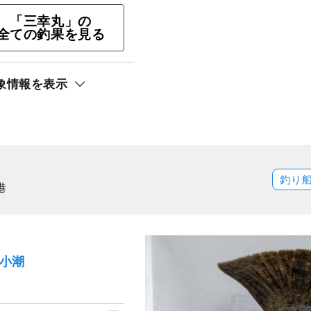
「三幸丸」の
全ての釣果を見る
象情報を表示
釣りプラン
ト還元
釣り
港
）小潮