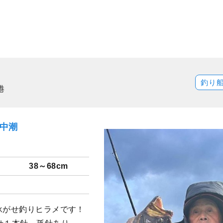
釣り
港
）中潮
38～68cm
泳がせ釣りヒラメです！