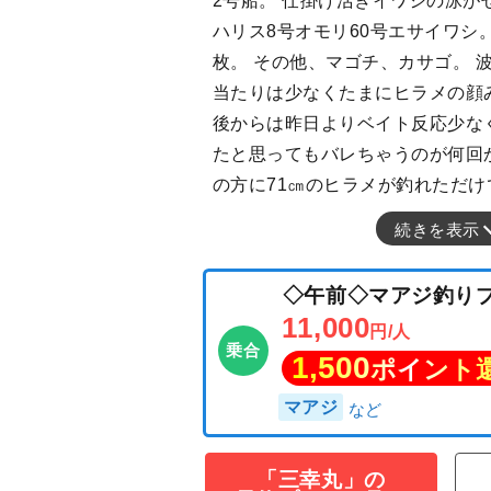
2号船。 仕掛け活きイワシの泳が
ハリス8号オモリ60号エサイワシ。
枚。 その他、マゴチ、カサゴ。 
当たりは少なくたまにヒラメの顔
後からは昨日よりベイト反応少な
たと思ってもバレちゃうのが何回
の方に71㎝のヒラメが釣れただけ
続きを表示
「三幸丸」の