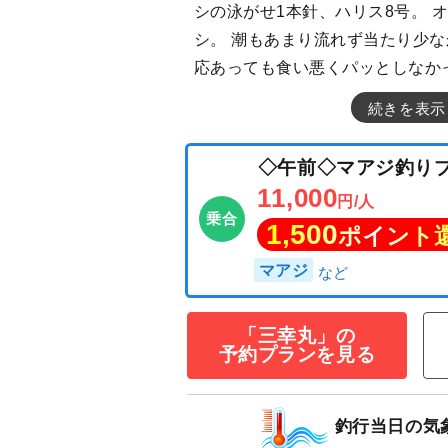
シの泳がせ1本針、ハリス8号。 
シ。 潮もあまり流れず当たり少
応あっても食い悪くパッとしなか
続きを表示
◇午前◇マアジ
11,000
円/人
乗合
1,500
ポイン
「三幸丸」の
予約プランを見る
マアジ
釣行当日の気