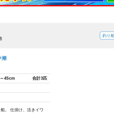
釣り
港
中潮
8～45cm
合計3匹
船。 仕掛け、活きイワ