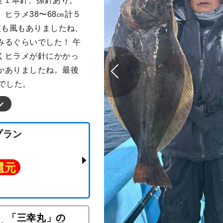
せ１本針、孫針あり。
 ヒラメ38〜68㎝計５
波も風もありましたね、
みるぐらいでした！ 午
くヒラメが針にかかっ
かありましたね。最後
でした。
「三幸丸」の