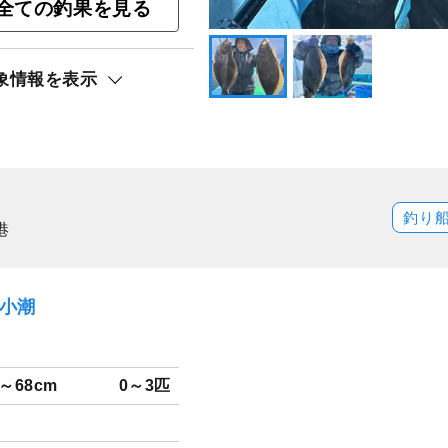
釣りプラン
全ての釣果を見る
ト還元
象情報を表示
釣り
港
）小潮
0～68cm
0～3匹