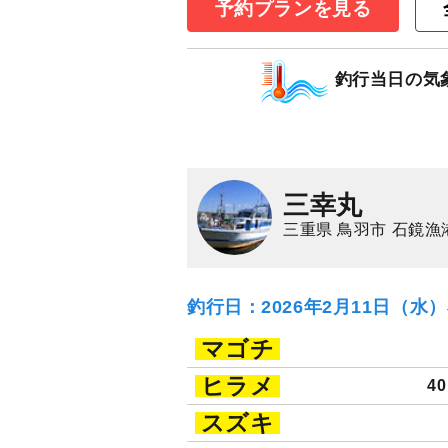
◇午前◇マアジ
予約プランを見る
11,000
円/人
乗合
1,500
ポイン
釣行当日の気
マアジ
三幸丸
三重県 鳥羽市 石鏡漁
釣行日：2026年2月11日（水
マゴチ
ヒラメ
4
スズキ