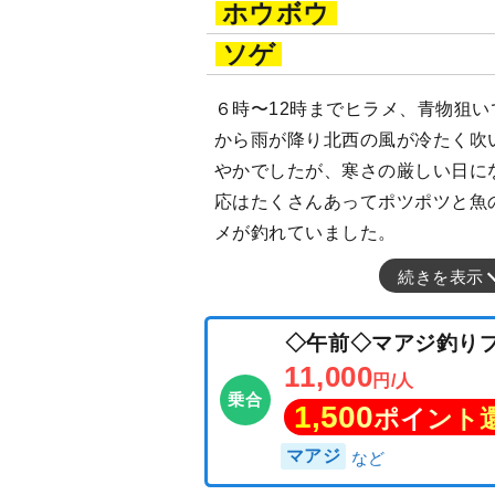
ホウボウ
ソゲ
６時〜12時までヒラメ、青物狙い
から雨が降り北西の風が冷たく吹
やかでしたが、寒さの厳しい日に
応はたくさんあってポツポツと魚
メが釣れていました。
続きを表示