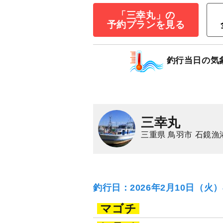
「三幸丸」の
予約プランを見る
釣行当日の気
◇午前◇マアジ
11,000
円/人
乗合
1,500
ポイン
マアジ
三幸丸
三重県 鳥羽市 石鏡漁
釣行日：2026年2月10日（火
マゴチ