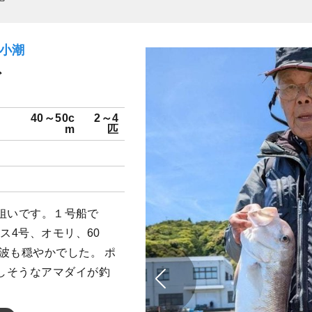
）小潮
ダ
40～50c
2～4
m
匹
イ狙いです。１号船で
ス4号、オモリ、60
波も穏やかでした。 ポ
しそうなアマダイが釣