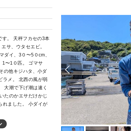
です。 天秤フカセの3本
、エサ、ウタセエビ。
マダイ、3０〜5０cm、
、1〜1０匹。 ゴマサ
 その他キジハタ、小ダ
ビラメ。 北西の風が弱
。 大潮で下げ潮は速く
くいたのかエサだけかじ
られました。 小ダイが