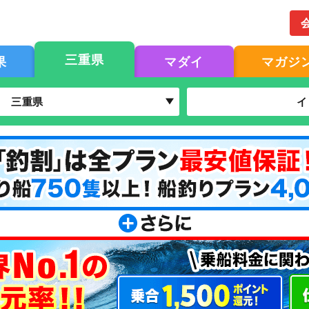
三重県
果
マダイ
マガジ
三重県
イ