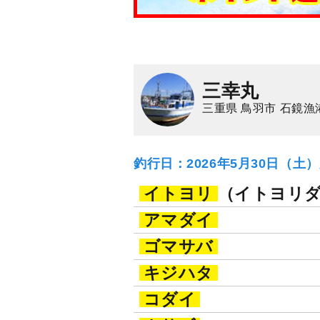
三幸丸
三重県 鳥羽市 石鏡漁
釣行日：2026年5月30日（土
イトヨリ
（イトヨリ
アマダイ
ゴマサバ
キジハタ
コダイ