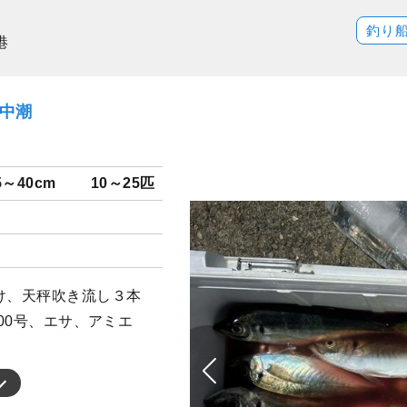
釣り
港
）中潮
5～40cm
10～25匹
け、天秤吹き流し３本
100号、エサ、アミエ