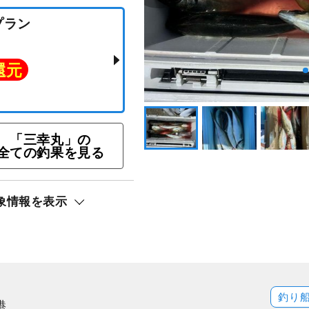
「三幸丸」の
全ての釣果を見る
釣りプラン
象情報を表示
ト還元
釣り
港