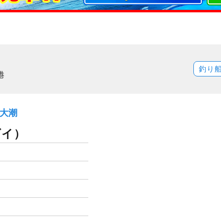
釣り
港
）大潮
ダイ）