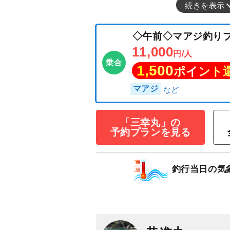
続きを表示
「三幸丸」の
予約プランを見る
釣行当日の気
◇午前◇マアジ
11,000
円/人
乗合
1,500
ポイン