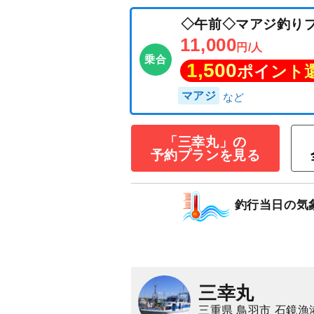
「三幸丸」の
予約プランを見る
◇午前◇マアジ
11,000
円/人
乗合
釣行当日の気
1,500
ポイン
マアジ
三幸丸
三重県 鳥羽市 石鏡漁