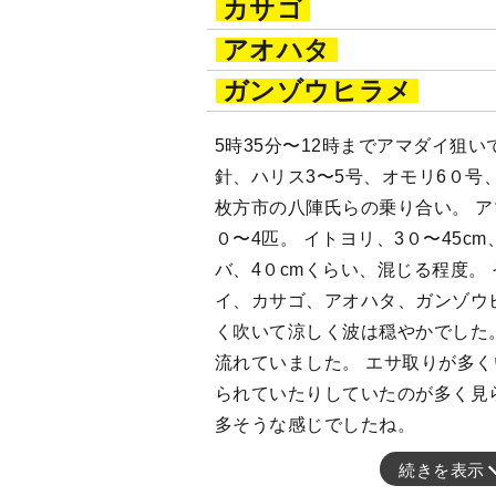
カサゴ
アオハタ
ガンゾウヒラメ
5時35分〜12時までアマダイ狙い
針、ハリス3〜5号、オモリ6０号
枚方市の八陣氏らの乗り合い。 ア
０〜4匹。 イトヨリ、3０〜45cm
バ、4０cmくらい、混じる程度。
イ、カサゴ、アオハタ、ガンゾウ
く吹いて涼しく波は穏やかでした
流れていました。 エサ取りが多
られていたりしていたのが多く見
多そうな感じでしたね。
続きを表示