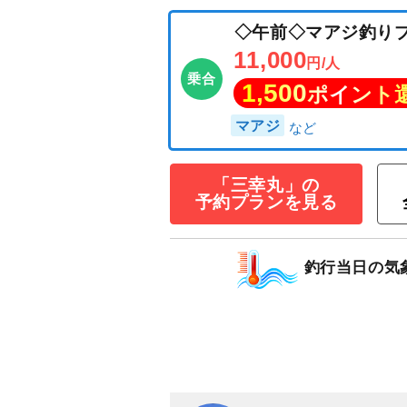
◇午前◇マアジ
11,000
円/人
「三幸丸」の
乗合
予約プランを見る
1,500
ポイン
マアジ
釣行当日の気