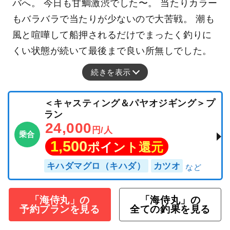
バへ。 今日も甘鯛激渋でした〜。 当たりカラー
もバラバラで当たりが少ないので大苦戦。 潮も
風と喧嘩して船押されるだけでまったく釣りに
くい状態が続いて最後まで良い所無しでした。
続きを表示
＜キャスティング＆パヤオジギング＞プ
ラン
24,000
円/人
乗合
1,500
ポイント還元
キハダマグロ（キハダ）
カツオ
「海侍丸」の
「海侍丸」の
予約プランを見る
全ての釣果を見る