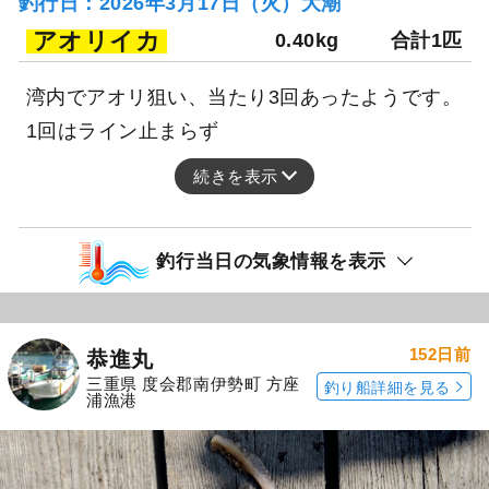
釣行日：2026年3月17日（火）大潮
アオリイカ
0.40kg
合計1匹
湾内でアオリ狙い、当たり3回あったようです。
1回はライン止まらず
続きを表示
釣行当日の気象情報を表示
152日前
恭進丸
三重県 度会郡南伊勢町 方座
釣り船詳細を見る
浦漁港