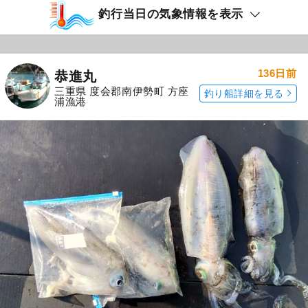
釣行当日の気象情報を表示
136日前
恭進丸
三重県 度会郡南伊勢町 方座
釣り船詳細を見る
浦漁港