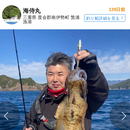
139日前
海侍丸
三重県 度会郡南伊勢町 贄浦
釣り船詳細を見る
漁港