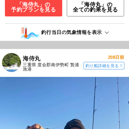
「海侍丸」の
「海侍丸」の
予約プランを見る
全ての釣果を見る
釣行当日の気象情報を表示
208日前
海侍丸
三重県 度会郡南伊勢町 贄浦
釣り船詳細を見る
漁港