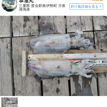
恭進丸
三重県 度会郡南伊勢町 方座
釣り船詳細を見る
浦漁港