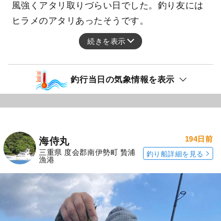
風強くアタリ取りづらい日でした。釣り友には
ヒラメのアタリあったそうです。
続きを表示
釣行当日の気象情報を表示
194日前
海侍丸
三重県 度会郡南伊勢町 贄浦
釣り船詳細を見る
漁港