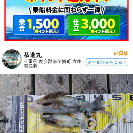
54日前
恭進丸
三重県 度会郡南伊勢町 方座
釣り船詳細を見る
浦漁港