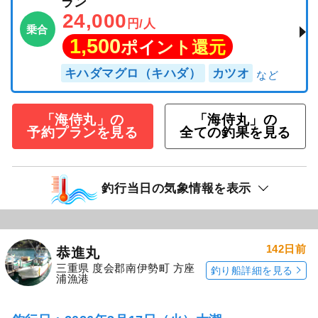
ラン
24,000
円/人
乗合
1,500
ポイント還元
キハダマグロ（キハダ）
カツオ
「海侍丸」の
「海侍丸」の
予約プランを見る
全ての釣果を見る
釣行当日の気象情報を表示
142日前
恭進丸
三重県 度会郡南伊勢町 方座
釣り船詳細を見る
浦漁港