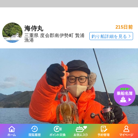
215日前
海侍丸
三重県 度会郡南伊勢町 贄浦
釣り船詳細を見る
漁港