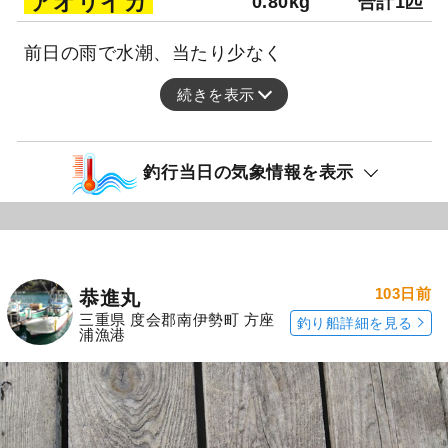
アオリイカ
0.80kg
合計1匹
前日の雨で水潮、当たり少なく
続きを表示
釣行当日の気象情報を表示
103日前
恭進丸
三重県 度会郡南伊勢町 方座
釣り船詳細を見る
浦漁港