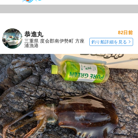
82日前
恭進丸
三重県 度会郡南伊勢町 方座
釣り船詳細を見る
浦漁港