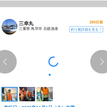
280日前
三幸丸
三重県 鳥羽市 石鏡漁港
釣り船詳細を見る