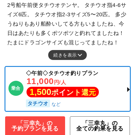
釣行日：2025年9月14日（日）小潮
タチウオ
サゴシ
サバフグ
2号船午前便タチウオテンヤ。 タチウオ指4-6サ
イズ6匹。 タチウオ指2-3サイズ5〜20匹。 多少
うねりもあり船酔いしてる方もいましたね、今
日はあたりも多くポツポツと釣れてましたね！
たまにドラゴンサイズも混じってましたね！
続きを表示
◇午前◇タチウオ釣りプラン
11,000