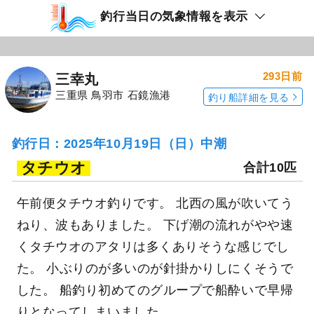
ポイント還元
サワラ
ハマチ（ブリ）
「三幸丸」の
「三幸丸」の
予約プランを見る
全ての釣果を見る
釣行当日の気象情報を表示
293日前
三幸丸
三重県 鳥羽市 石鏡漁港
釣り船詳細を見る
釣行日：2025年10月19日（日）中潮
タチウオ
合計10匹