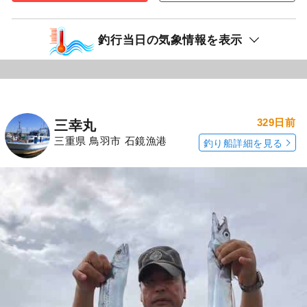
円/人
乗合
1,500
ポイント還元
タチウオ
「三幸丸」の
「三幸丸」の
予約プランを見る
全ての釣果を見る
釣行当日の気象情報を表示
329日前
三幸丸
三重県 鳥羽市 石鏡漁港
釣り船詳細を見る