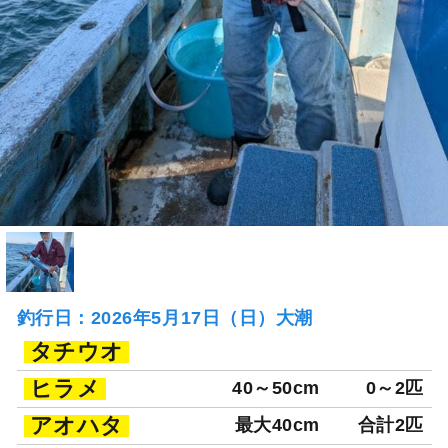
釣行日：2026年5月17日（日）大潮
タチウオ
ヒラメ
40～50cm
0～2匹
アオハタ
最大40cm
合計2匹