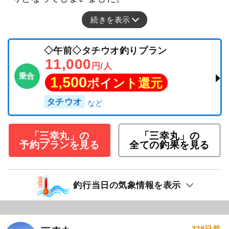
午前便タチウオ釣りです。 北西の風が吹いてう
ねり、波もありました。 下げ潮の流れがやや速
くタチウオのアタリは多くありそうな感じでし
た。 小ぶりのが多いのが針掛かりしにくそうで
した。 船釣り初めてのグループで船酔いで早帰
りとなってしまいました。
続きを表示
◇午前◇タチウオ釣りプラン
11,000
円/人
乗合
1,500
ポイント還元
タチウオ
「三幸丸」の
「三幸丸」の