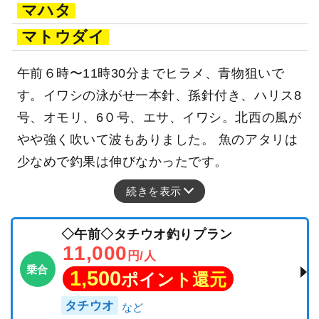
マハタ
マトウダイ
午前６時〜11時30分までヒラメ、青物狙いで
す。イワシの泳がせ一本針、孫針付き、ハリス8
号、オモリ、6０号、エサ、イワシ。北西の風が
やや強く吹いて波もありました。 魚のアタリは
少なめで釣果は伸びなかったです。
続きを表示
◇午前◇タチウオ釣りプラン
11,000
円/人
乗合
1,500
ポイント還元
タチウオ