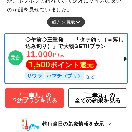
が、ポツポツと釣れていて夕方にサイズの良い
のが顔を見せていました。
続きを表示
◇午前◇三重発 「タテ釣り（＝落し
込み釣り）」で大物GET!!プラン
11,000
円/人
乗合
1,500
ポイント還元
サワラ
ハマチ（ブリ）
「三幸丸」の
「三幸丸」の
予約プランを見る
全ての釣果を見る
釣行当日の気象情報を表示