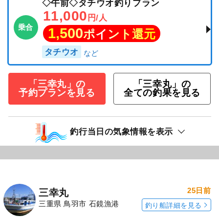
◇午前◇タチウオ釣りプラン
11,000
円/人
乗合
1,500
ポイント還元
タチウオ
「三幸丸」の
「三幸丸」の
予約プランを見る
全ての釣果を見る
釣行当日の気象情報を表示
25日前
三幸丸
三重県 鳥羽市 石鏡漁港
釣り船詳細を見る