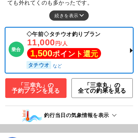
ても外れてくのも多かったです。
続きを表示
◇午前◇タチウオ釣りプラン
11,000
円/人
乗合
1,500
ポイント還元
タチウオ
「三幸丸」の
「三幸丸」の
予約プランを見る
全ての釣果を見る
釣行当日の気象情報を表示