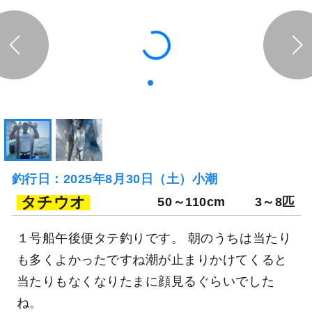
343日前
三幸丸
三重県 鳥羽市 石鏡漁港
釣り船詳細を見る