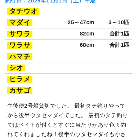
釣行日：2025年11月1日（土）中潮
タチウオ
マダイ
25～47cm
3～10匹
サワラ
82cm
合計1匹
ワラサ
68cm
合計1匹
ハマチ
シオ
ヒラメ