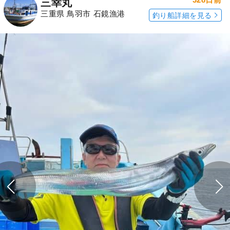
予約プランを見る
全ての釣果を見る
釣行当日の気象情報を表示
328日前
三幸丸
三重県 鳥羽市 石鏡漁港
釣り船詳細を見る