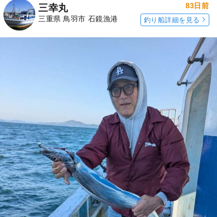
83日前
三幸丸
三重県 鳥羽市 石鏡漁港
釣り船詳細を見る