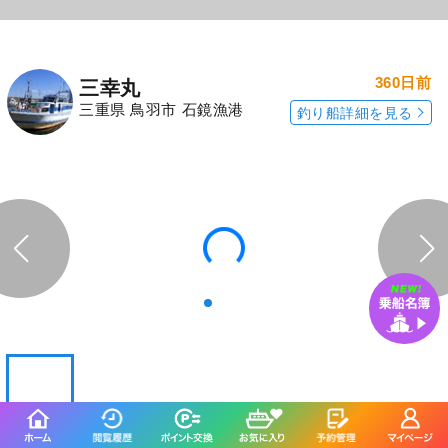
★午前便★＜タイラバ＞プラン
11,000
円/人
乗合
1,500
ポイント還元
マダイ
「はっしぃ丸」の
「はっしぃ丸」の
予約プランを見る
全ての釣果を見る
釣行当日の気象情報を表示
360日前
三幸丸