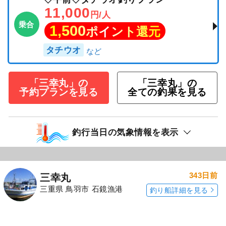
かじられてくるのが多かっです。 途中、海面ま
で上がってきたタチウオをサメに食われてしま
ったりしていたのもありましたね。
続きを表示
◇午前◇タチウオ釣りプラン
11,000
円/人
乗合
1,500
ポイント還元
タチウオ
「三幸丸」の
「三幸丸」の
予約プランを見る
全ての釣果を見る
釣行当日の気象情報を表示