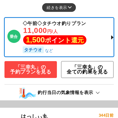
釣行日：2025年8月30日（土）小潮
タチウオ
50～110cm
3～8匹
１号船午後便タテ釣りです。 朝のうちは当たり
も多くよかったですね潮が止まりかけてくると
当たりもなくなりたまに顔見るぐらいでした
ね。
続きを表示
◇午前◇タチウオ釣りプラン