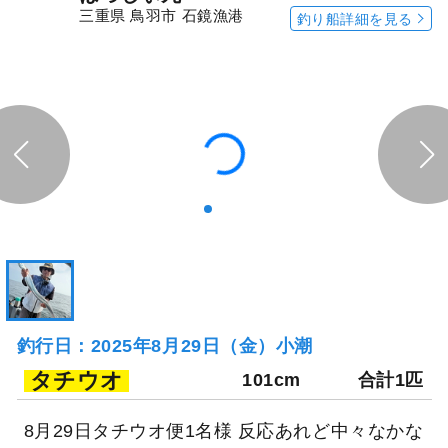
11,000
円/人
乗合
1,500
ポイント還元
タチウオ
「三幸丸」の
「三幸丸」の
予約プランを見る
全ての釣果を見る
釣行当日の気象情報を表示
344日前
はっしぃ丸
三重県 鳥羽市 石鏡漁港
釣り船詳細を見る