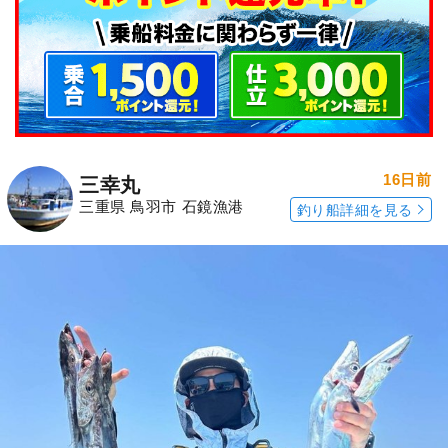
16日前
三幸丸
三重県 鳥羽市 石鏡漁港
釣り船詳細を見る