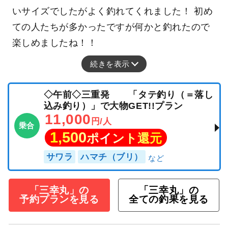
カサゴ
午後便2号船貸切でした。 最初タテ釣りやって
から後半ウタセマダイでした。 最初のタテ釣り
ではベイトが付くとすぐに当たりがあり色々釣
れてくれましたね！後半のウタセマダイも小さ
いサイズでしたがよく釣れてくれました！ 初め
ての人たちが多かったですが何かと釣れたので
楽しめましたね！！
続きを表示
◇午前◇三重発 「タテ釣り（＝落し
込み釣り）」で大物GET!!プラン
11,000
円/人
乗合
1,500