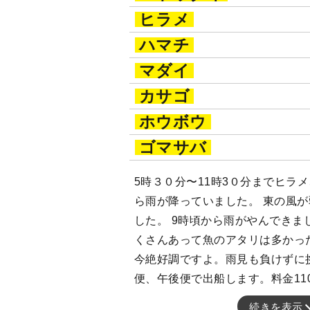
ヒラメ
ハマチ
マダイ
カサゴ
ホウボウ
ゴマサバ
5時３０分〜11時3０分までヒラ
ら雨が降っていました。 東の風
した。 9時頃から雨がやんできま
くさんあって魚のアタリは多かっ
今絶好調ですよ。雨見も負けずに
便、午後便で出船します。料金11
続きを表示