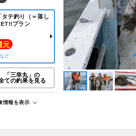
「三幸丸」の
全ての釣果を見る
 「タテ釣り（＝落し
象情報を表示
GET!!プラン
ト還元