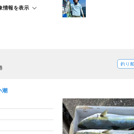
象情報を表示
釣り
港
小潮