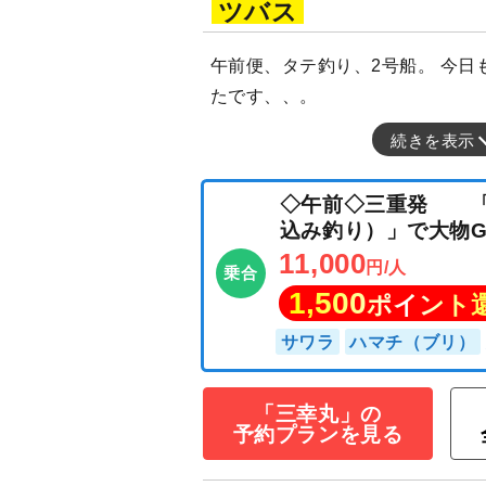
ツバス
午前便、タテ釣り、2号船。 今日
たです、、。
続きを表示
◇午前◇三重発
込み釣り）」で大物
11,000
円/人
乗合
1,500
ポイン
「三幸丸」の
予約プランを見る
サワラ
ハマチ（ブ