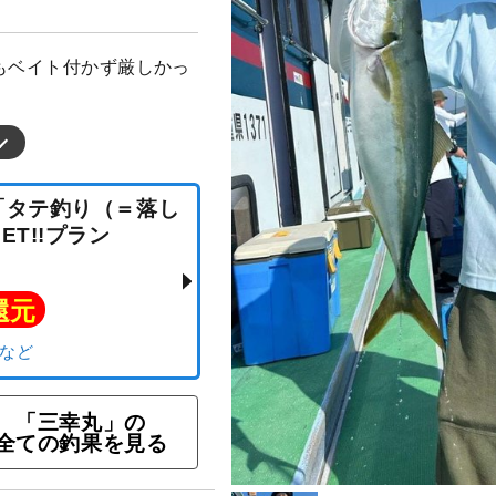
もベイト付かず厳しかっ
 「タテ釣り（＝落し
GET!!プラン
ト還元
「三幸丸」の
全ての釣果を見る
リ）