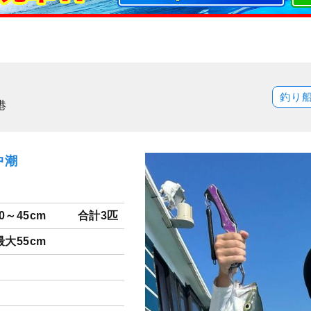
釣り
港
中潮
0～45cm
合計3匹
最大55cm