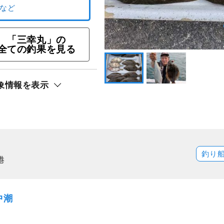
 「タテ釣り（＝落し
「三幸丸」の
全ての釣果を見る
GET!!プラン
ト還元
象情報を表示
リ）
釣り
港
中潮