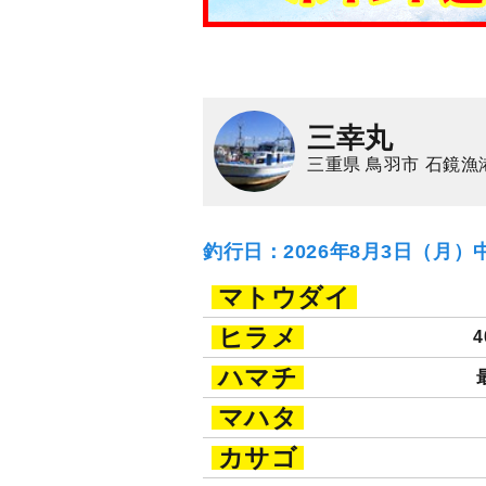
三幸丸
三重県 鳥羽市 石鏡漁
釣行日：2026年8月3日（月）
マトウダイ
ヒラメ
4
ハマチ
マハタ
カサゴ