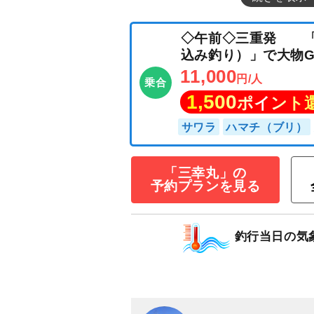
「三幸丸」の
予約プランを見る
◇午前◇三重発
釣行当日の気
込み釣り）」で大物
11,000
円/人
乗合
1,500
ポイン