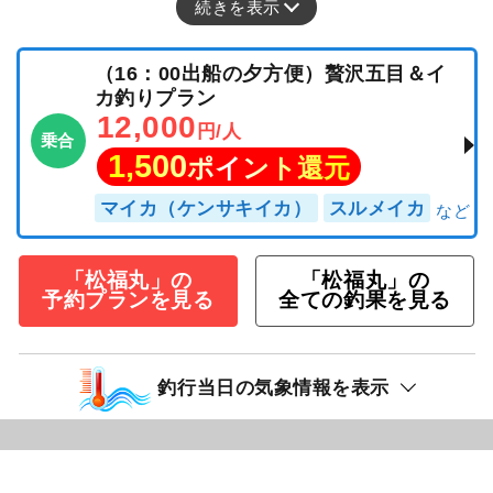
続きを表示
（16：00出船の夕方便）贅沢五目＆イ
カ釣りプラン
12,000
円/人
乗合
1,500
ポイント還元
マイカ（ケンサキイカ）
スルメイカ
「松福丸」の
「松福丸」の
予約プランを見る
全ての釣果を見る
釣行当日の気象情報を表示