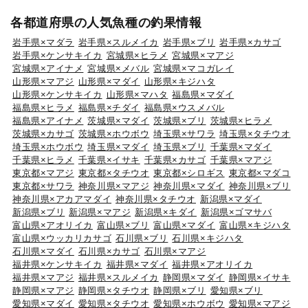
各都道府県の人気魚種の釣果情報
岩手県×マダラ
岩手県×スルメイカ
岩手県×ブリ
岩手県×カサゴ
岩手県×ケンサキイカ
宮城県×ヒラメ
宮城県×マアジ
宮城県×アイナメ
宮城県×メバル
宮城県×マコガレイ
山形県×マアジ
山形県×マダイ
山形県×キジハタ
山形県×ケンサキイカ
山形県×マハタ
福島県×マダイ
福島県×ヒラメ
福島県×チダイ
福島県×ウスメバル
福島県×アイナメ
茨城県×マダイ
茨城県×ブリ
茨城県×ヒラメ
茨城県×カサゴ
茨城県×ホウボウ
埼玉県×サワラ
埼玉県×タチウオ
埼玉県×ホウボウ
埼玉県×マダイ
埼玉県×ブリ
千葉県×マダイ
千葉県×ヒラメ
千葉県×イサキ
千葉県×カサゴ
千葉県×マアジ
東京都×マアジ
東京都×タチウオ
東京都×シロギス
東京都×マダコ
東京都×サワラ
神奈川県×マアジ
神奈川県×マダイ
神奈川県×ブリ
神奈川県×アカアマダイ
神奈川県×タチウオ
新潟県×マダイ
新潟県×ブリ
新潟県×マアジ
新潟県×キダイ
新潟県×ゴマサバ
富山県×アオリイカ
富山県×ブリ
富山県×マダイ
富山県×キジハタ
富山県×ウッカリカサゴ
石川県×ブリ
石川県×キジハタ
石川県×マダイ
石川県×カサゴ
石川県×マアジ
福井県×ケンサキイカ
福井県×マダイ
福井県×アオリイカ
福井県×マアジ
福井県×スルメイカ
静岡県×マダイ
静岡県×イサキ
静岡県×マアジ
静岡県×タチウオ
静岡県×ブリ
愛知県×ブリ
愛知県×マダイ
愛知県×タチウオ
愛知県×ホウボウ
愛知県×マアジ