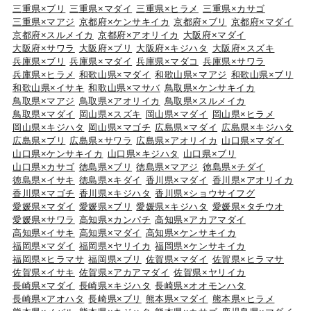
三重県×ブリ
三重県×マダイ
三重県×ヒラメ
三重県×カサゴ
三重県×マアジ
京都府×ケンサキイカ
京都府×ブリ
京都府×マダイ
京都府×スルメイカ
京都府×アオリイカ
大阪府×マダイ
大阪府×サワラ
大阪府×ブリ
大阪府×キジハタ
大阪府×スズキ
兵庫県×ブリ
兵庫県×マダイ
兵庫県×マダコ
兵庫県×サワラ
兵庫県×ヒラメ
和歌山県×マダイ
和歌山県×マアジ
和歌山県×ブリ
和歌山県×イサキ
和歌山県×マサバ
鳥取県×ケンサキイカ
鳥取県×マアジ
鳥取県×アオリイカ
鳥取県×スルメイカ
鳥取県×マダイ
岡山県×スズキ
岡山県×マダイ
岡山県×ヒラメ
岡山県×キジハタ
岡山県×マゴチ
広島県×マダイ
広島県×キジハタ
広島県×ブリ
広島県×サワラ
広島県×アオリイカ
山口県×マダイ
山口県×ケンサキイカ
山口県×キジハタ
山口県×ブリ
山口県×カサゴ
徳島県×ブリ
徳島県×マアジ
徳島県×チダイ
徳島県×イサキ
徳島県×キダイ
香川県×マダイ
香川県×アオリイカ
香川県×マゴチ
香川県×キジハタ
香川県×ショウサイフグ
愛媛県×マダイ
愛媛県×ブリ
愛媛県×キジハタ
愛媛県×タチウオ
愛媛県×サワラ
高知県×カンパチ
高知県×アカアマダイ
高知県×イサキ
高知県×マダイ
高知県×ケンサキイカ
福岡県×マダイ
福岡県×ヤリイカ
福岡県×ケンサキイカ
福岡県×ヒラマサ
福岡県×ブリ
佐賀県×マダイ
佐賀県×ヒラマサ
佐賀県×イサキ
佐賀県×アカアマダイ
佐賀県×ヤリイカ
長崎県×マダイ
長崎県×キジハタ
長崎県×オオモンハタ
長崎県×アオハタ
長崎県×ブリ
熊本県×マダイ
熊本県×ヒラメ