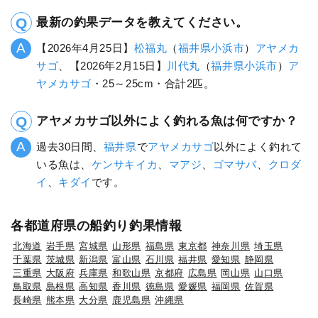
最新の釣果データを教えてください。
【2026年4月25日】
松福丸
（
福井県
小浜市
）
アヤメカ
サゴ
、【2026年2月15日】
川代丸
（
福井県
小浜市
）
ア
ヤメカサゴ
・25～25cm・合計2匹。
アヤメカサゴ以外によく釣れる魚は何ですか？
過去30日間、
福井県
で
アヤメカサゴ
以外によく釣れて
いる魚は、
ケンサキイカ
、
マアジ
、
ゴマサバ
、
クロダ
イ
、
キダイ
です。
各都道府県の船釣り釣果情報
北海道
岩手県
宮城県
山形県
福島県
東京都
神奈川県
埼玉県
千葉県
茨城県
新潟県
富山県
石川県
福井県
愛知県
静岡県
三重県
大阪府
兵庫県
和歌山県
京都府
広島県
岡山県
山口県
鳥取県
島根県
高知県
香川県
徳島県
愛媛県
福岡県
佐賀県
長崎県
熊本県
大分県
鹿児島県
沖縄県