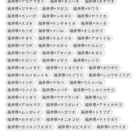
福井県×アカアマダイ
福井県×キジハタ
福井県×タチウオ
福井県×ゴマサバ
福井県×マダコ
福井県×サワラ
福井県×カンパチ
福井県×シロギス
福井県×ヤリイカ
福井県×スズキ
福井県×ケンサキイカ
福井県×マハタ
福井県×カツオ
福井県×メバル
福井県×オニカサゴ
福井県×チダイ
福井県×スルメイカ
福井県×アオリイカ
福井県×マゴチ
福井県×クロダイ
福井県×クロムツ
福井県×カワハギ
福井県×アオハタ
福井県×キダイ
福井県×クロソイ
福井県×メダイ
福井県×シイラ
福井県×キンメダイ
福井県×イトヨリダイ
福井県×ホウボウ
福井県×チカメキントキ
福井県×カイワリ
福井県×ショウサイフグ
福井県×メジナ
福井県×マサバ
福井県×ウスメバル
福井県×ウメイロ
福井県×メバチ
福井県×ウッカリカサゴ
福井県×イシダイ
福井県×ウマヅラハギ
福井県×ムツ
福井県×アカカマス
福井県×マコガレイ
福井県×アヤメカサゴ
福井県×ムシガレイ
福井県×ハガツオ
福井県×トラフグ
福井県×カナガシラ
福井県×オニオコゼ
福井県×マトウダイ
福井県×ヨコスジフエダイ
福井県×エビスダイ
福井県×コウイカ