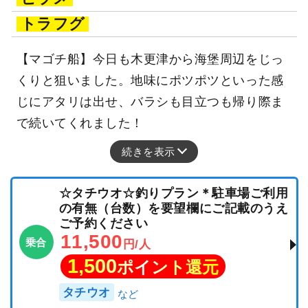
トラフグ
【マゴチ船】今日も木更津から海堡周辺をじっ
くりと狙いました。地味にポツポツといった感
じにアタリは出せ、バラシも目立つも帰り際ま
で続いてくれました！
続きを表示
☆タチウオ☆釣りプラン＊駐車場ご利用
の有無（台数）を要望欄にご記載のうえ
ご予約ください
11,500
乗合
円/人
1,500
ポイント還元
タチウオ