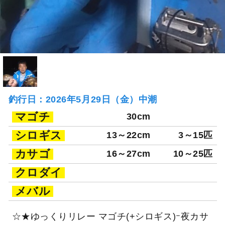
釣行日：2026年5月29日（金）中潮
マゴチ
30cm
シロギス
13～22cm
3～15匹
カサゴ
16～27cm
10～25匹
クロダイ
メバル
☆★ゆっくりリレー マゴチ(+シロギス)ｰ夜カサ