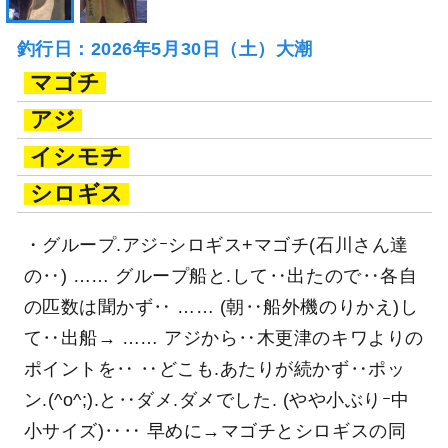
釣行日：2026年5月30日（土）大潮
マゴチ
アジ
イシモチ
シロギス
・グループ.アジｰシロギス+マゴチ(石川さん達
の‥) …… グループ船と.して‥出たので‥各自
の匹数は聞かず‥ …… (朝‥船外機のりかえ)し
て‥出船→ …… アジから‥木更津のキワよりの
ポイントを‥ ‥どこも.あたりが続かず‥ポッ
ン.(^o^;).と‥ダメ.ダメでした. (やや小ぶりｰ中
小サイズ)‥‥ 早めに→マゴチとシロギスの同