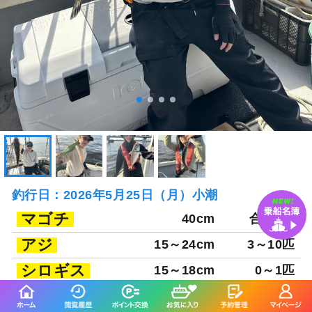
釣行日：2026年5月25日（月）小潮
マゴチ
40cm
合計1匹
アジ
15～24cm
3～10匹
シロギス
15～18cm
0～1匹
サバフグ
30cm
合計1匹