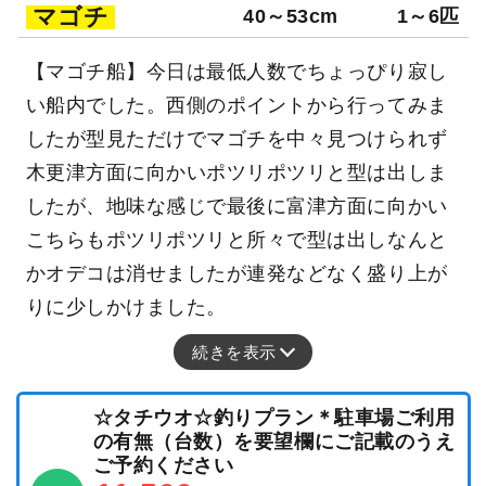
マゴチ
40～53cm
1～6匹
【マゴチ船】今日は最低人数でちょっぴり寂し
い船内でした。西側のポイントから行ってみま
したが型見ただけでマゴチを中々見つけられず
木更津方面に向かいポツリポツリと型は出しま
したが、地味な感じで最後に富津方面に向かい
こちらもポツリポツリと所々で型は出しなんと
かオデコは消せましたが連発などなく盛り上が
りに少しかけました。
続きを表示
☆タチウオ☆釣りプラン＊駐車場ご利用
の有無（台数）を要望欄にご記載のうえ
ご予約ください