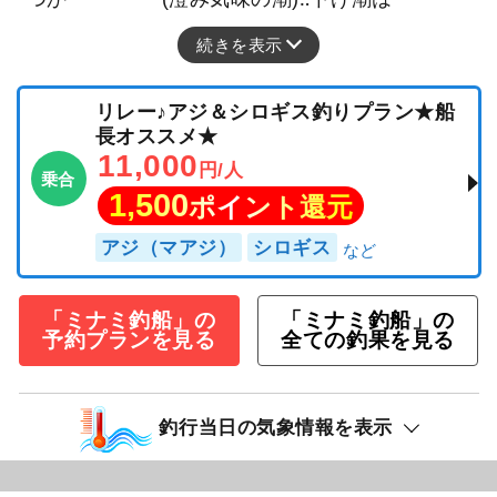
続きを表示
リレー♪アジ＆シロギス釣りプラン★船
長オススメ★
11,000
円/人
乗合
1,500
ポイント還元
アジ（マアジ）
シロギス
「ミナミ釣船」の
「ミナミ釣船」の
予約プランを見る
全ての釣果を見る
釣行当日の気象情報を表示