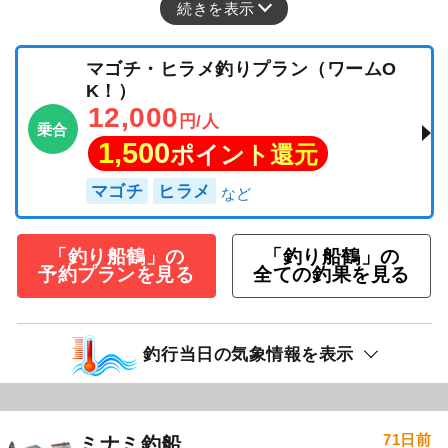
続きを表示
マゴチ・ヒラメ釣りプラン（ワームO
K！）
12,000
円/人
乗合
1,500
ポイント還元
マゴチ
ヒラメ
「釣り船鶴」の
「釣り船鶴」の
予約プランを見る
全ての釣果を見る
釣行当日の気象情報を表示
71日前
ミナミ釣船