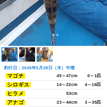
釣行日：2026年5月28日（木）中潮
マゴチ
45～47cm
0～1匹
シロギス
14～22cm
4～18匹
ヒラメ
53cm
アナゴ
23～44cm
3～35匹