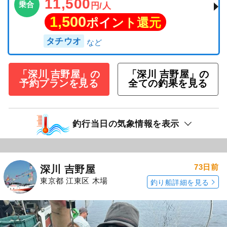
11,500
乗合
円/人
1,500
ポイント還元
タチウオ
「深川 吉野屋」の
「深川 吉野屋」の
予約プランを見る
全ての釣果を見る
釣行当日の気象情報を表示
73日前
深川 吉野屋
東京都 江東区 木場
釣り船詳細を見る