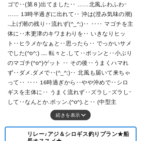
ゴで‥(第８)出てました‥ ……北風ふわふわｰ
…… 13時半過ぎに出れて‥ 沖は(澄み気味の潮)
‥上げ潮の残り‥流れず(^_^;)‥ ‥‥ マゴチを主
体に‥木更津のキワまわりを‥ いきなりヒッ
ト‥ヒラメかなぁと‥思ったら‥ でっかいサメ
でした(^o^;) ‥‥ 転々と.して‥ポッンと‥小ぶり
のマゴチ(^o^)ゲット ‥ その後‥うまくハマれ
ず‥ダメ.ダメで‥(^_^;)‥ 北風も届いて来ちゃ
って‥ ‥‥ 16時過ぎから‥やや沖めで‥シロ
ギスを主体に‥ うまく流れず‥ズラしｰズラしｰ
して‥なんとか.ポッン.(^o^).と‥ (中型主
続きを表示
リレー♪アジ＆シロギス釣りプラン★船