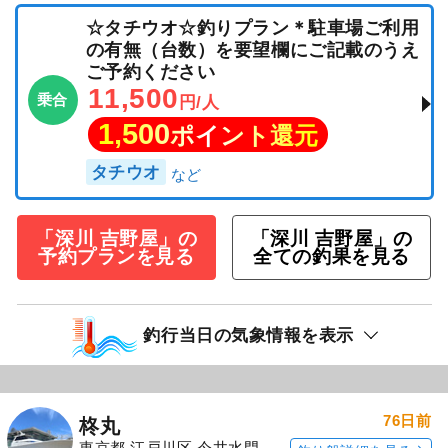
☆タチウオ☆釣りプラン＊駐車場ご利用
の有無（台数）を要望欄にご記載のうえ
ご予約ください
11,500
乗合
円/人
1,500
ポイント還元
タチウオ
「深川 吉野屋」の
「深川 吉野屋」の
予約プランを見る
全ての釣果を見る
釣行当日の気象情報を表示
76日前
柊丸
東京都 江戸川区 今井水門