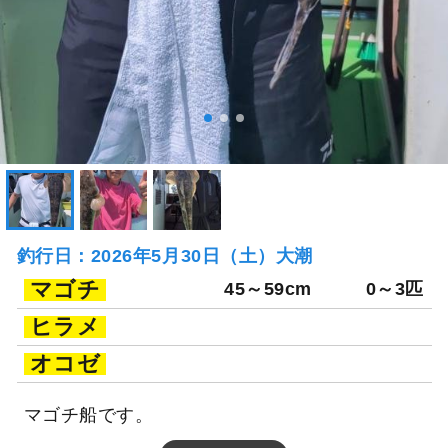
釣行日：2026年5月30日（土）大潮
マゴチ
45～59cm
0～3匹
ヒラメ
オコゼ
マゴチ船です。