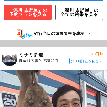
「深川 吉野屋」の
「深川 吉野屋」の
予約プランを見る
全ての釣果を見る
釣行当日の気象情報を表示
73日前
ミナミ釣船
東京都 大田区 六郷水門
釣り船詳細を見る