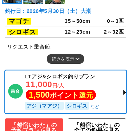
釣行日：2026年5月30日（土）大潮
マゴチ
35～50cm
0～3匹
シロギス
12～23cm
2～32匹
リクエスト乗合船。
続きを表示
LTアジ&シロギス釣りプラン
11,000
円/人
乗合
1,500
ポイント還元
アジ（マアジ）
シロギス
「船宿いわた」の
「船宿いわた」の
予約プランを見る
全ての釣果を見る