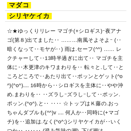
マダコ
シリヤケイカ
☆★ゆっくりリレー マゴチ(+シロギス)ｰ夜アナ
ゴ(第８)出てました‥ ………南風そよそよｰ (‥
暗くなって‥モヤが‥) 雨は.セーフ(^^) …… レ
クチャーして‥13時半過ぎに出て‥ マゴチを主
体に‥木更津のキワまわりを‥ 転々と.して‥と
ころどころで‥あたり出て‥ポッンとゲット(^o
^)(^o^)‥‥ 16時から‥シロギスを主体に‥やや沖
め.まわりを‥ ‥ズラしｰズラしｰして‥ポッン.
ポッン.(^o^).と‥ ‥‥ ☆トップはＫ藤の.おっ
ちゃんダブルも(^^)v ‥‥ 何人か‥同時に(+マゴ
チ)を‥追加は.なく(^o^;)シリヤケイカが‥いく
つか‥ ‥‥‥ (澄み気味の潮)‥下げ潮は