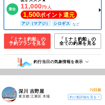
長オススメ★
11,000
円/人
乗合
1,500
ポイント還元
アジ（マアジ）
シロギス
「ミナミ釣船」の
「ミナミ釣船」の
予約プランを見る
全ての釣果を見る
釣行当日の気象情報を表示
72日前
深川 吉野屋
東京都 江東区 木場
釣り船詳細を見る