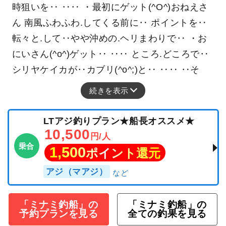
時狙いを‥ ‥‥ ・最初にゲット(^O^)おねえさ
ん 南風ふわふわ.してくる前に‥ ポイントを‥
転々と.して‥やや沖めの.ヘリまわりで‥ ・お
にいさん(^o^)ゲット‥ ‥‥ ところ.どころで‥
シリヤケイカが‥カブリ(^o^;)と‥ ‥‥ ‥そ
続きを表示
LTアジ釣りプラン★船長オススメ★
10,500
円/人
乗合
1,500
ポイント還元
アジ（マアジ）
「ミナミ釣船」の
「ミナミ釣船」の
予約プランを見る
全ての釣果を見る