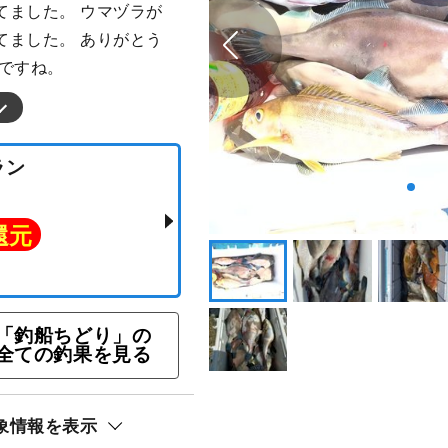
てました。 ウマヅラが
てました。 ありがとう
ルですね。
りプラン
ト還元
「釣船ちどり」の
全ての釣果を見る
象情報を表示