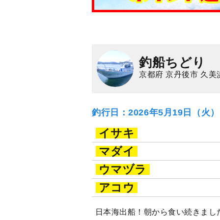
釣船ちどり
京都府 京丹後市 久美
釣行日：2026年5月19日（火
イサキ
マダイ
ウマヅラ
アコウ
日本海出船！朝から食い続きまし