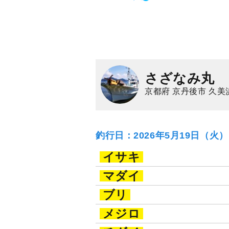
さざなみ丸
京都府 京丹後市 久美
釣行日：2026年5月19日（火
イサキ
マダイ
ブリ
メジロ