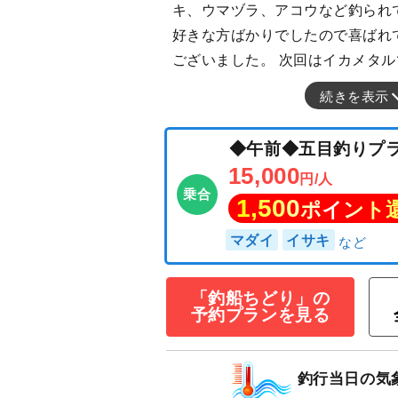
キ、ウマヅラ、アコウなど釣られ
好きな方ばかりでしたので喜ばれ
ございました。 次回はイカメタ
続きを表示
◆午前◆五目釣
15,000
円/人
乗合
1,500
ポイン
「釣船ちどり」の
予約プランを見る
マダイ
イサキ
釣行当日の気