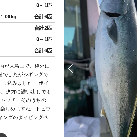
0～1匹
1.00kg
合計6匹
合計2匹
0～1匹
合計6匹
枠内が大鳥山で、枠外に
過でしたがジギングで
引っ込みました。 ポイ
本。夕方に誘い出しでよ
キャッチ。そのうちの一
gは楽しめますね。トビウ
ィングのダイビングペ