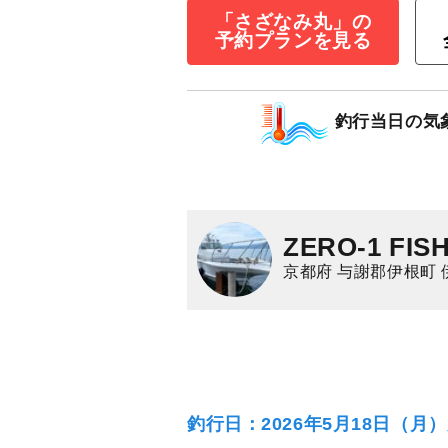
★夜便★イカ釣
「さざなみ丸」の
オモリグ＝
予約プランを見る
11,000
円/人
乗合
1,500
ポイン
釣行当日の気
シロイカ（ケンサキ
ZERO-1 FIS
京都府 与謝郡伊根町 
釣行日：2026年5月18日（月