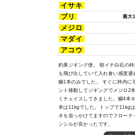
イサキ
ブリ
最大1
メジロ
マダイ
アコウ
釣果ジギング便。 朝イチ白石の
も飛び出していて入れ食い感度通
鰤1本のみでした。 すぐに枠内に
ント移動してジギングでメジロ2
くチェイスしてきました。鰤4本
本は11kgでした。トップで11k
オを追っかけてますのでフローテ
ンシルが良かったです。