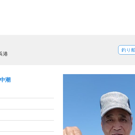
釣り
浜港
）中潮