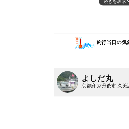
続きを表示
釣行当日の気
よしだ丸
京都府 京丹後市 久美