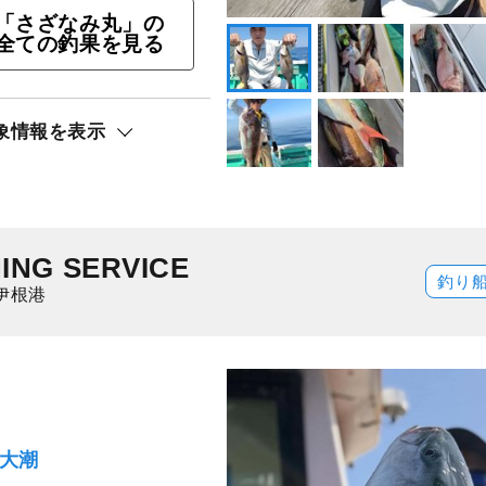
りプラン＝イカメタル、
「さざなみ丸」の
全ての釣果を見る
ト還元
象情報を表示
イカ）
HING SERVICE
釣り
伊根港
）大潮