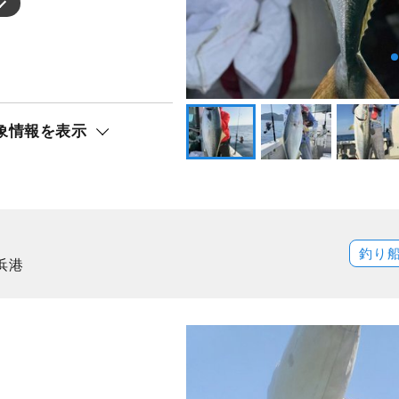
象情報を表示
釣り
浜港