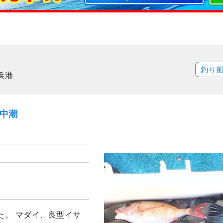
釣り
浜港
）中潮
た。 マダイ、良型イサ