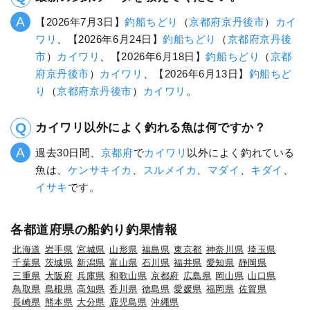
【2026年7月3日】
釣船ちどり
（
京都府
京丹後市
）
カイ
ワリ
、【2026年6月24日】
釣船ちどり
（
京都府
京丹後
市
）
カイワリ
、【2026年6月18日】
釣船ちどり
（
京都
府
京丹後市
）
カイワリ
、【2026年6月13日】
釣船ちど
り
（
京都府
京丹後市
）
カイワリ
。
カイワリ以外によく釣れる魚は何ですか？
過去30日間、
京都府
で
カイワリ
以外によく釣れている
魚は、
ケンサキイカ
、
スルメイカ
、
マダイ
、
キダイ
、
イサキ
です。
各都道府県の船釣り釣果情報
北海道
岩手県
宮城県
山形県
福島県
東京都
神奈川県
埼玉県
千葉県
茨城県
新潟県
富山県
石川県
福井県
愛知県
静岡県
三重県
大阪府
兵庫県
和歌山県
京都府
広島県
岡山県
山口県
鳥取県
島根県
高知県
香川県
徳島県
愛媛県
福岡県
佐賀県
長崎県
熊本県
大分県
鹿児島県
沖縄県