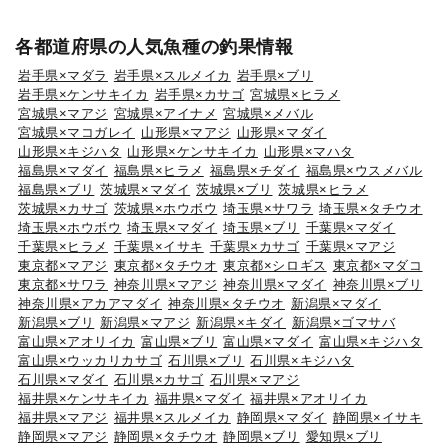
各都道府県の人気魚種の釣果情報
岩手県×マダラ
岩手県×スルメイカ
岩手県×ブリ
岩手県×ケンサキイカ
岩手県×カサゴ
宮城県×ヒラメ
宮城県×マアジ
宮城県×アイナメ
宮城県×メバル
宮城県×マコガレイ
山形県×マアジ
山形県×マダイ
山形県×キジハタ
山形県×ケンサキイカ
山形県×マハタ
福島県×マダイ
福島県×ヒラメ
福島県×チダイ
福島県×ウスメバル
福島県×ブリ
茨城県×マダイ
茨城県×ブリ
茨城県×ヒラメ
茨城県×カサゴ
茨城県×ホウボウ
埼玉県×サワラ
埼玉県×タチウオ
埼玉県×ホウボウ
埼玉県×マダイ
埼玉県×ブリ
千葉県×マダイ
千葉県×ヒラメ
千葉県×イサキ
千葉県×カサゴ
千葉県×マアジ
東京都×マアジ
東京都×タチウオ
東京都×シロギス
東京都×マダコ
東京都×サワラ
神奈川県×マアジ
神奈川県×マダイ
神奈川県×ブリ
神奈川県×アカアマダイ
神奈川県×タチウオ
新潟県×マダイ
新潟県×ブリ
新潟県×マアジ
新潟県×キダイ
新潟県×ゴマサバ
富山県×アオリイカ
富山県×ブリ
富山県×マダイ
富山県×キジハタ
富山県×ウッカリカサゴ
石川県×ブリ
石川県×キジハタ
石川県×マダイ
石川県×カサゴ
石川県×マアジ
福井県×ケンサキイカ
福井県×マダイ
福井県×アオリイカ
福井県×マアジ
福井県×スルメイカ
静岡県×マダイ
静岡県×イサキ
静岡県×マアジ
静岡県×タチウオ
静岡県×ブリ
愛知県×ブリ