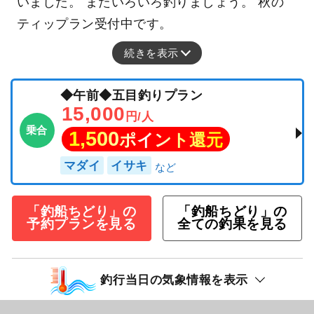
いました。 またいろいろ釣りましょう。 秋の
ティップラン受付中です。
続きを表示
◆午前◆五目釣りプラン
15,000
円/人
乗合
1,500
ポイント還元
マダイ
イサキ
「釣船ちどり」の
「釣船ちどり」の
予約プランを見る
全ての釣果を見る
釣行当日の気象情報を表示