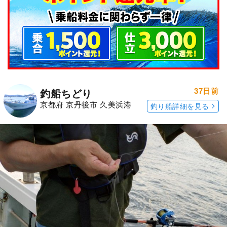
37日前
釣船ちどり
京都府 京丹後市 久美浜港
釣り船詳細を見る