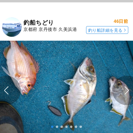
46日前
釣船ちどり
京都府 京丹後市 久美浜港
釣り船詳細を見る