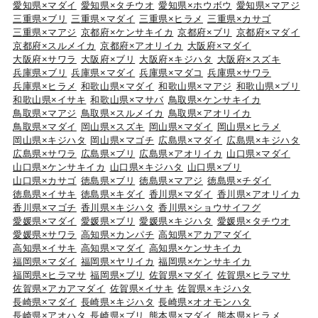
愛知県×マダイ
愛知県×タチウオ
愛知県×ホウボウ
愛知県×マアジ
三重県×ブリ
三重県×マダイ
三重県×ヒラメ
三重県×カサゴ
三重県×マアジ
京都府×ケンサキイカ
京都府×ブリ
京都府×マダイ
京都府×スルメイカ
京都府×アオリイカ
大阪府×マダイ
大阪府×サワラ
大阪府×ブリ
大阪府×キジハタ
大阪府×スズキ
兵庫県×ブリ
兵庫県×マダイ
兵庫県×マダコ
兵庫県×サワラ
兵庫県×ヒラメ
和歌山県×マダイ
和歌山県×マアジ
和歌山県×ブリ
和歌山県×イサキ
和歌山県×マサバ
鳥取県×ケンサキイカ
鳥取県×マアジ
鳥取県×スルメイカ
鳥取県×アオリイカ
鳥取県×マダイ
岡山県×スズキ
岡山県×マダイ
岡山県×ヒラメ
岡山県×キジハタ
岡山県×マゴチ
広島県×マダイ
広島県×キジハタ
広島県×サワラ
広島県×ブリ
広島県×アオリイカ
山口県×マダイ
山口県×ケンサキイカ
山口県×キジハタ
山口県×ブリ
山口県×カサゴ
徳島県×ブリ
徳島県×マアジ
徳島県×チダイ
徳島県×イサキ
徳島県×キダイ
香川県×マダイ
香川県×アオリイカ
香川県×マゴチ
香川県×キジハタ
香川県×ショウサイフグ
愛媛県×マダイ
愛媛県×ブリ
愛媛県×キジハタ
愛媛県×タチウオ
愛媛県×サワラ
高知県×カンパチ
高知県×アカアマダイ
高知県×イサキ
高知県×マダイ
高知県×ケンサキイカ
福岡県×マダイ
福岡県×ヤリイカ
福岡県×ケンサキイカ
福岡県×ヒラマサ
福岡県×ブリ
佐賀県×マダイ
佐賀県×ヒラマサ
佐賀県×アカアマダイ
佐賀県×イサキ
佐賀県×キジハタ
長崎県×マダイ
長崎県×キジハタ
長崎県×オオモンハタ
長崎県×アオハタ
長崎県×ブリ
熊本県×マダイ
熊本県×ヒラメ