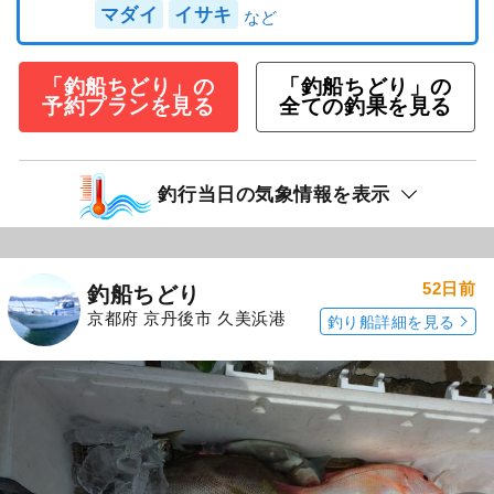
マダイ
イサキ
「釣船ちどり」の
「釣船ちどり」の
予約プランを見る
全ての釣果を見る
釣行当日の気象情報を表示
52日前
釣船ちどり
京都府 京丹後市 久美浜港
釣り船詳細を見る