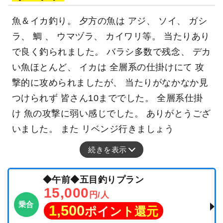
魚＆イカ釣り。 夕方の魚は アジ、 ソイ、 ガシ
ラ、 鯛 、 ウマヅラ、 カイワリ等。 当たりあり
で良く釣られました。 バラシ多数で残念、 デカ
い魚ほとんど、 イカは 全層系の仕掛けにて 攻
撃的に攻められましたが、 当たりがなかなか見
つけられず 皆さん10まででした。 全層系仕掛
け 魚の攻撃に弱い感じでした。 ありがとうござ
いました。 また リベンジ行きましょう
続きを表示
◆午前◆五目釣りプラン
15,000
円/人
乗合
1,500
ポイント還元