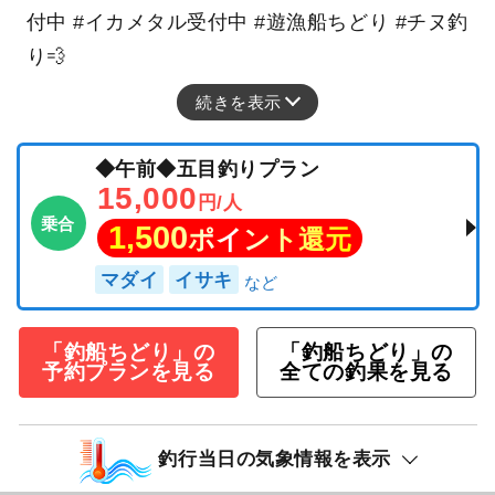
付中 #イカメタル受付中 #遊漁船ちどり #チヌ釣
り💨
続きを表示
◆午前◆五目釣りプラン
15,000
円/人
乗合
1,500
ポイント還元
マダイ
イサキ
「釣船ちどり」の
「釣船ちどり」の
予約プランを見る
全ての釣果を見る
釣行当日の気象情報を表示