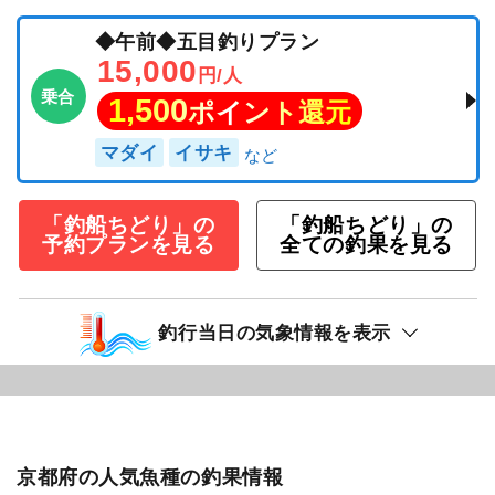
◆午前◆五目釣りプラン
15,000
円/人
乗合
1,500
ポイント還元
マダイ
イサキ
「釣船ちどり」の
「釣船ちどり」の
予約プランを見る
全ての釣果を見る
釣行当日の気象情報を表示
京都府の人気魚種の釣果情報