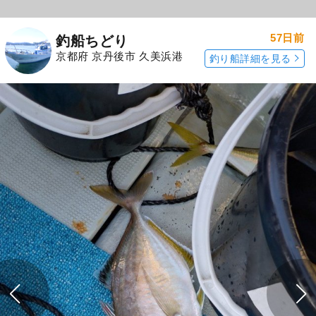
57日前
釣船ちどり
京都府 京丹後市 久美浜港
釣り船詳細を見る