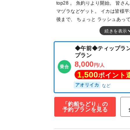
top28 。 魚釣りより開始。 皆さ
マヅラなどゲット。 イカは皆様平
後まで、 ちょっと ラッシュあっ
続きを表示
◆午前◆ティッ
プラン
8,000
円/人
乗合
1,500
ポイン
「釣船ちどり」の
予約プランを見る
アオリイカ