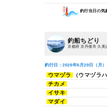
乗合
1,500
ポイン
釣行当日の気
マダイ
イサキ
釣船ちどり
京都府 京丹後市 久美
釣行日：2026年6月29日（月
ウマヅラ
（ウマヅラ
チカメ
イサキ
マダイ