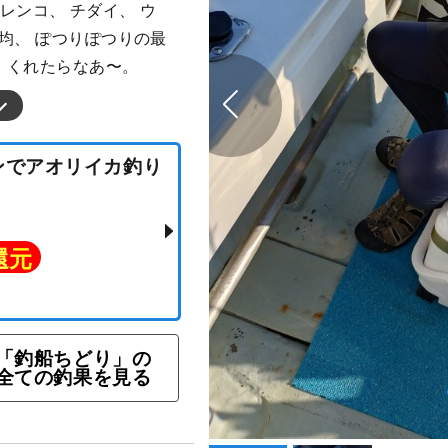
んレンコ、 チダイ、 ウ
均、 ぽつりぽつりの最
て くれたらなあ〜。
プランでアオリイカ釣り
ト還元
「釣船ちどり」の
全ての釣果を見る