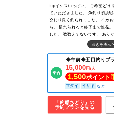
topイケスいっぱい、 ご希望どう
ていただきました。 魚釣り初挑戦
交じり良く釣られました。 イカ
ら、 慣れられると終了まで連発。
した。 数数えてないです。 あり
続きを表示
「釣船ちどり」の
◆午前◆五目釣
予約プランを見る
15,000
円/人