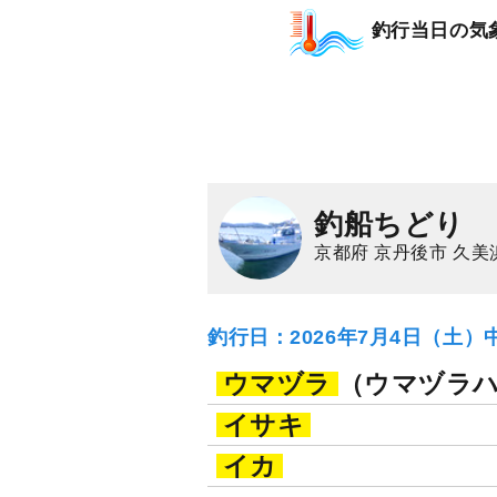
釣行当日の気
釣船ちどり
京都府 京丹後市 久美
釣行日：2026年7月4日（土）
ウマヅラ
（ウマヅラ
イサキ
イカ