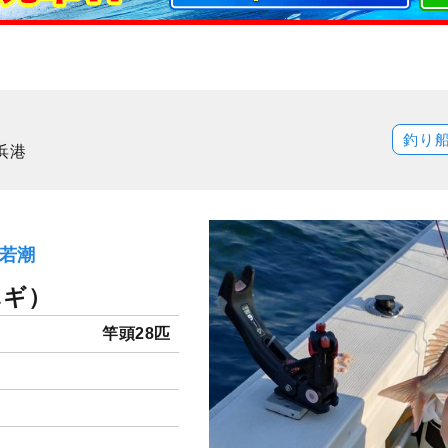
釣り
浜港
）若潮
ハギ）
竿頭28匹