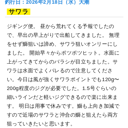
釣行日：2026年2月18日（水）大潮
サワラ
ジギング便。 昼から荒れてくる予報でしたの
で、早出の早上がりで出船してきました。 無理
をせず鰤狙いは諦め、サワラ狙いオンリーにし
ました。 開始早々からポツポツヒット。水面に
上がってきてからのバラシが目立ちました。サ
ワラは水面でよくバレるので注意してくださ
い。今日は風が強くサワラポイントでも120g〜
200g程度のジグが必要でした。1.5号ぐらいの
細いラインだと軽いジグできるので楽に出来ま
す。 明日は用事で休みです。鰤も上向き加減で
すので近場のサワラと沖合の鰤と狙えたら両方
狙っていきたいと思います。