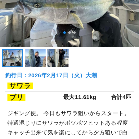
釣行日：2026年2月17日（火）大潮
サワラ
ブリ
最大11.61kg
合計4匹
ジギング便。 今日もサワラ狙いからスタート。
特選混じりにサワラがポツポツヒットある程度
キャッチ出来て気を楽にしてから夕方狙いで白