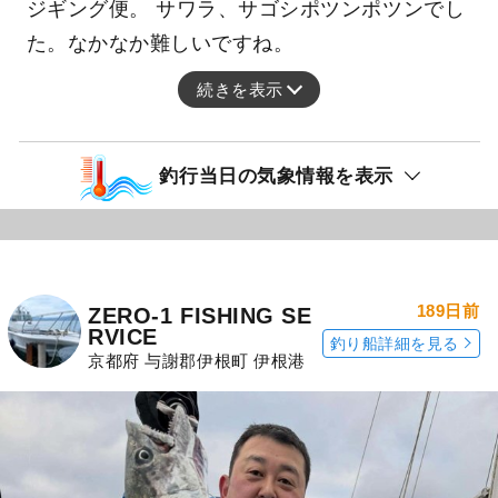
ジギング便。 サワラ、サゴシポツンポツンでし
た。なかなか難しいですね。
続きを表示
釣行当日の気象情報を表示
189日前
ZERO-1 FISHING SE
RVICE
釣り船詳細を見る
京都府 与謝郡伊根町 伊根港