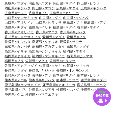
鳥取県×マダイ
岡山県×スズキ
岡山県×マダイ
岡山県×ヒラメ
岡山県×キジハタ
岡山県×マゴチ
広島県×マダイ
広島県×キジハタ
広島県×サワラ
広島県×ブリ
広島県×アオリイカ
山口県×ケンサキイカ
山口県×マダイ
山口県×キジハタ
山口県×アオリイカ
山口県×ヒラマサ
徳島県×ブリ
徳島県×マアジ
徳島県×チダイ
徳島県×イサキ
徳島県×キダイ
香川県×マダイ
香川県×アオリイカ
香川県×マゴチ
香川県×キジハタ
香川県×ショウサイフグ
愛媛県×マダイ
愛媛県×ブリ
愛媛県×キジハタ
愛媛県×タチウオ
愛媛県×サワラ
高知県×カンパチ
高知県×アカアマダイ
高知県×マダイ
高知県×イサキ
高知県×ケンサキイカ
福岡県×マダイ
福岡県×ヤリイカ
福岡県×ケンサキイカ
福岡県×ヒラマサ
福岡県×ブリ
佐賀県×マダイ
佐賀県×ヒラマサ
佐賀県×アカアマダイ
佐賀県×イサキ
佐賀県×ヤリイカ
長崎県×マダイ
長崎県×キジハタ
長崎県×オオモンハタ
長崎県×アオハタ
長崎県×ブリ
熊本県×マダイ
熊本県×ヒラメ
熊本県×メバル
熊本県×キジハタ
熊本県×カサゴ
鹿児島県×マダイ
鹿児島県×ケンサキイカ
鹿児島県×アオリイカ
鹿児島県×アオハタ
鹿児島県×ブリ
沖縄県×スジアラ
沖縄県×キハダ
沖縄県×バラハタ
沖縄県×クエ
沖縄県×ハマフエフキ