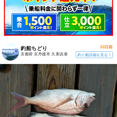
33日前
釣船ちどり
京都府 京丹後市 久美浜港
釣り船詳細を見る