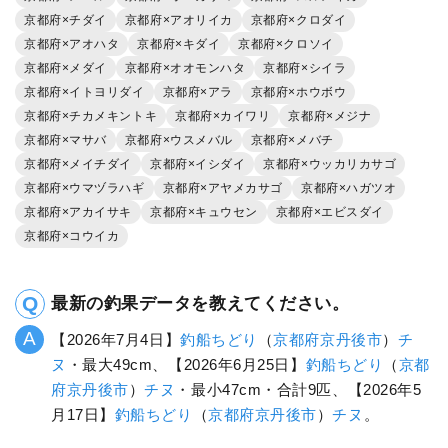
京都府×チダイ
京都府×アオリイカ
京都府×クロダイ
京都府×アオハタ
京都府×キダイ
京都府×クロソイ
京都府×メダイ
京都府×オオモンハタ
京都府×シイラ
京都府×イトヨリダイ
京都府×アラ
京都府×ホウボウ
京都府×チカメキントキ
京都府×カイワリ
京都府×メジナ
京都府×マサバ
京都府×ウスメバル
京都府×メバチ
京都府×メイチダイ
京都府×イシダイ
京都府×ウッカリカサゴ
京都府×ウマヅラハギ
京都府×アヤメカサゴ
京都府×ハガツオ
京都府×アカイサキ
京都府×キュウセン
京都府×エビスダイ
京都府×コウイカ
最新の釣果データを教えてください。
【2026年7月4日】
釣船ちどり
（
京都府
京丹後市
）
チ
ヌ
・最大49cm、【2026年6月25日】
釣船ちどり
（
京都
府
京丹後市
）
チヌ
・最小47cm・合計9匹、【2026年5
月17日】
釣船ちどり
（
京都府
京丹後市
）
チヌ
。