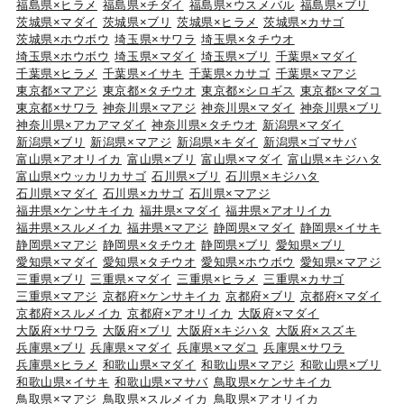
福島県×ヒラメ
福島県×チダイ
福島県×ウスメバル
福島県×ブリ
茨城県×マダイ
茨城県×ブリ
茨城県×ヒラメ
茨城県×カサゴ
茨城県×ホウボウ
埼玉県×サワラ
埼玉県×タチウオ
埼玉県×ホウボウ
埼玉県×マダイ
埼玉県×ブリ
千葉県×マダイ
千葉県×ヒラメ
千葉県×イサキ
千葉県×カサゴ
千葉県×マアジ
東京都×マアジ
東京都×タチウオ
東京都×シロギス
東京都×マダコ
東京都×サワラ
神奈川県×マアジ
神奈川県×マダイ
神奈川県×ブリ
神奈川県×アカアマダイ
神奈川県×タチウオ
新潟県×マダイ
新潟県×ブリ
新潟県×マアジ
新潟県×キダイ
新潟県×ゴマサバ
富山県×アオリイカ
富山県×ブリ
富山県×マダイ
富山県×キジハタ
富山県×ウッカリカサゴ
石川県×ブリ
石川県×キジハタ
石川県×マダイ
石川県×カサゴ
石川県×マアジ
福井県×ケンサキイカ
福井県×マダイ
福井県×アオリイカ
福井県×スルメイカ
福井県×マアジ
静岡県×マダイ
静岡県×イサキ
静岡県×マアジ
静岡県×タチウオ
静岡県×ブリ
愛知県×ブリ
愛知県×マダイ
愛知県×タチウオ
愛知県×ホウボウ
愛知県×マアジ
三重県×ブリ
三重県×マダイ
三重県×ヒラメ
三重県×カサゴ
三重県×マアジ
京都府×ケンサキイカ
京都府×ブリ
京都府×マダイ
京都府×スルメイカ
京都府×アオリイカ
大阪府×マダイ
大阪府×サワラ
大阪府×ブリ
大阪府×キジハタ
大阪府×スズキ
兵庫県×ブリ
兵庫県×マダイ
兵庫県×マダコ
兵庫県×サワラ
兵庫県×ヒラメ
和歌山県×マダイ
和歌山県×マアジ
和歌山県×ブリ
和歌山県×イサキ
和歌山県×マサバ
鳥取県×ケンサキイカ
鳥取県×マアジ
鳥取県×スルメイカ
鳥取県×アオリイカ