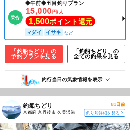
◆午前◆五目釣りプラン
15,000
円/人
乗合
1,500
ポイント還元
マダイ
イサキ
「釣船ちどり」の
「釣船ちどり」の
予約プランを見る
全ての釣果を見る
釣行当日の気象情報を表示
81日前
釣船ちどり
京都府 京丹後市 久美浜港
釣り船詳細を見る