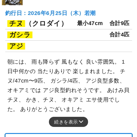
釣行日：2026年6月25日（木）若潮
チヌ
（クロダイ）
最小47cm
合計9匹
ガシラ
合計4匹
アジ
朝には、 雨も降らず 風もなく 良い雰囲気。 1
日中何かの 当たりありで 楽しまれました。 チ
ヌ/47cm〜9匹、 ガシラ/4匹、 アジ良型多数、
オキアミでは アジ良型釣れそうです。 あけみ貝
チヌ、 かき、チヌ、 オキアミ エサ使用でし
た。 ありがとうございました。
続きを表示