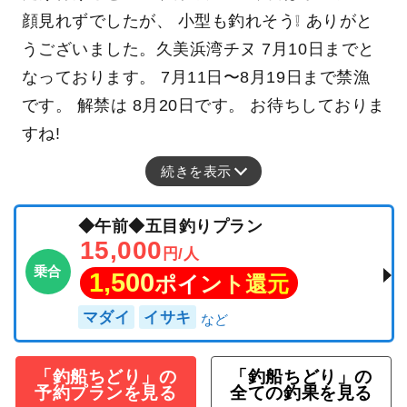
顔見れずでしたが、 小型も釣れそう❕️ ありがと
うございました。久美浜湾チヌ 7月10日までと
なっております。 7月11日〜8月19日まで禁漁
です。 解禁は 8月20日です。 お待ちしておりま
すね!
続きを表示
◆午前◆五目釣りプラン
15,000
円/人
乗合
1,500
ポイント還元
マダイ
イサキ
「釣船ちどり」の
「釣船ちどり」の
予約プランを見る
全ての釣果を見る