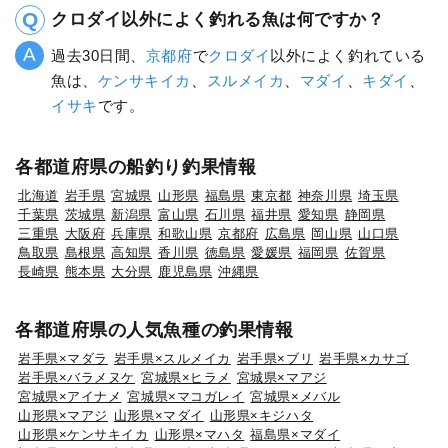
クロダイ以外によく釣れる魚は何ですか？
過去30日間、
京都府
で
クロダイ
以外によく釣れている
魚は、
ケンサキイカ
、
スルメイカ
、
マダイ
、
キダイ
、
イサキ
です。
各都道府県の船釣り釣果情報
北海道
岩手県
宮城県
山形県
福島県
東京都
神奈川県
埼玉県
千葉県
茨城県
新潟県
富山県
石川県
福井県
愛知県
静岡県
三重県
大阪府
兵庫県
和歌山県
京都府
広島県
岡山県
山口県
鳥取県
島根県
高知県
香川県
徳島県
愛媛県
福岡県
佐賀県
長崎県
熊本県
大分県
鹿児島県
沖縄県
各都道府県の人気魚種の釣果情報
岩手県×マダラ
岩手県×スルメイカ
岩手県×ブリ
岩手県×カサゴ
岩手県×バラメヌケ
宮城県×ヒラメ
宮城県×マアジ
宮城県×アイナメ
宮城県×マコガレイ
宮城県×メバル
山形県×マアジ
山形県×マダイ
山形県×キジハタ
山形県×ケンサキイカ
山形県×マハタ
福島県×マダイ