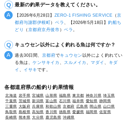
最新の釣果データを教えてください。
【2026年6月28日】
ZERO-1 FISHING SERVICE
（
京
都府
与謝郡伊根町
）
ベラ
、【2026年5月18日】
釣船ち
どり
（
京都府
京丹後市
）
ベラ
。
キュウセン以外によく釣れる魚は何ですか？
過去30日間、
京都府
で
キュウセン
以外によく釣れてい
る魚は、
ケンサキイカ
、
スルメイカ
、
マダイ
、
キダ
イ
、
イサキ
です。
各都道府県の船釣り釣果情報
北海道
岩手県
宮城県
山形県
福島県
東京都
神奈川県
埼玉県
千葉県
茨城県
新潟県
富山県
石川県
福井県
愛知県
静岡県
三重県
大阪府
兵庫県
和歌山県
京都府
広島県
岡山県
山口県
鳥取県
島根県
高知県
香川県
徳島県
愛媛県
福岡県
佐賀県
長崎県
熊本県
大分県
鹿児島県
沖縄県