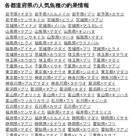
各都道府県の人気魚種の釣果情報
岩手県×マダラ
岩手県×スルメイカ
岩手県×ブリ
岩手県×カサゴ
岩手県×ケンサキイカ
宮城県×ヒラメ
宮城県×マアジ
宮城県×アイナメ
宮城県×メバル
宮城県×マコガレイ
山形県×マアジ
山形県×マダイ
山形県×キジハタ
山形県×ケンサキイカ
山形県×マハタ
福島県×マダイ
福島県×ヒラメ
福島県×チダイ
福島県×ウスメバル
福島県×アイナメ
茨城県×マダイ
茨城県×ブリ
茨城県×ヒラメ
茨城県×カサゴ
茨城県×ホウボウ
埼玉県×サワラ
埼玉県×タチウオ
埼玉県×ホウボウ
埼玉県×マダイ
埼玉県×ブリ
千葉県×マダイ
千葉県×ヒラメ
千葉県×イサキ
千葉県×カサゴ
千葉県×マアジ
東京都×マアジ
東京都×タチウオ
東京都×シロギス
東京都×マダコ
東京都×サワラ
神奈川県×マアジ
神奈川県×マダイ
神奈川県×ブリ
神奈川県×アカアマダイ
神奈川県×タチウオ
新潟県×マダイ
新潟県×ブリ
新潟県×マアジ
新潟県×キダイ
新潟県×ゴマサバ
富山県×アオリイカ
富山県×ブリ
富山県×マダイ
富山県×キジハタ
富山県×ウッカリカサゴ
石川県×ブリ
石川県×キジハタ
石川県×マダイ
石川県×カサゴ
石川県×マアジ
福井県×ケンサキイカ
福井県×マダイ
福井県×アオリイカ
福井県×マアジ
福井県×スルメイカ
静岡県×マダイ
静岡県×イサキ
静岡県×マアジ
静岡県×タチウオ
静岡県×ブリ
愛知県×ブリ
愛知県×マダイ
愛知県×タチウオ
愛知県×ホウボウ
愛知県×マアジ
三重県×ブリ
三重県×マダイ
三重県×ヒラメ
三重県×カサゴ