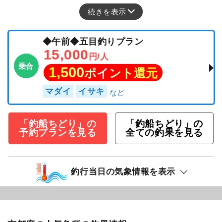
続きを表示
◆午前◆五目釣りプラン
15,000
円/人
乗合
1,500
ポイント還元
マダイ
イサキ
「釣船ちどり」の
「釣船ちどり」の
予約プランを見る
全ての釣果を見る
釣行当日の気象情報を表示