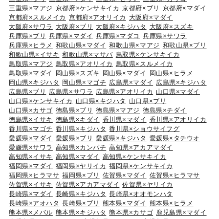
三重県×マアジ
京都府×ケンサキイカ
京都府×ブリ
京都府×マダイ
京都府×スルメイカ
京都府×アオリイカ
大阪府×マダイ
大阪府×サワラ
大阪府×ブリ
大阪府×キジハタ
大阪府×スズキ
兵庫県×ブリ
兵庫県×マダイ
兵庫県×マダコ
兵庫県×サワラ
兵庫県×ヒラメ
和歌山県×マダイ
和歌山県×マアジ
和歌山県×ブリ
和歌山県×イサキ
和歌山県×マサバ
鳥取県×ケンサキイカ
鳥取県×マアジ
鳥取県×アオリイカ
鳥取県×スルメイカ
鳥取県×マダイ
岡山県×スズキ
岡山県×マダイ
岡山県×ヒラメ
岡山県×キジハタ
岡山県×マゴチ
広島県×マダイ
広島県×キジハタ
広島県×ブリ
広島県×サワラ
広島県×アオリイカ
山口県×マダイ
山口県×ケンサキイカ
山口県×キジハタ
山口県×ブリ
山口県×カサゴ
徳島県×ブリ
徳島県×マアジ
徳島県×チダイ
徳島県×イサキ
徳島県×キダイ
香川県×マダイ
香川県×アオリイカ
香川県×マゴチ
香川県×キジハタ
香川県×ショウサイフグ
愛媛県×マダイ
愛媛県×ブリ
愛媛県×キジハタ
愛媛県×タチウオ
愛媛県×サワラ
高知県×カンパチ
高知県×アカアマダイ
高知県×イサキ
高知県×マダイ
高知県×ケンサキイカ
福岡県×マダイ
福岡県×ヤリイカ
福岡県×ケンサキイカ
福岡県×ヒラマサ
福岡県×ブリ
佐賀県×マダイ
佐賀県×ヒラマサ
佐賀県×イサキ
佐賀県×アカアマダイ
佐賀県×ヤリイカ
長崎県×マダイ
長崎県×キジハタ
長崎県×オオモンハタ
長崎県×アオハタ
長崎県×ブリ
熊本県×マダイ
熊本県×ヒラメ
熊本県×メバル
熊本県×キジハタ
熊本県×カサゴ
鹿児島県×マダイ