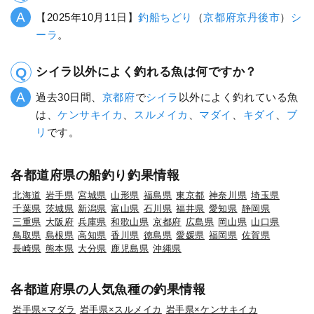
【2025年10月11日】
釣船ちどり
（
京都府
京丹後市
）
シ
ーラ
。
シイラ以外によく釣れる魚は何ですか？
過去30日間、
京都府
で
シイラ
以外によく釣れている魚
は、
ケンサキイカ
、
スルメイカ
、
マダイ
、
キダイ
、
ブ
リ
です。
各都道府県の船釣り釣果情報
北海道
岩手県
宮城県
山形県
福島県
東京都
神奈川県
埼玉県
千葉県
茨城県
新潟県
富山県
石川県
福井県
愛知県
静岡県
三重県
大阪府
兵庫県
和歌山県
京都府
広島県
岡山県
山口県
鳥取県
島根県
高知県
香川県
徳島県
愛媛県
福岡県
佐賀県
長崎県
熊本県
大分県
鹿児島県
沖縄県
各都道府県の人気魚種の釣果情報
岩手県×マダラ
岩手県×スルメイカ
岩手県×ケンサキイカ