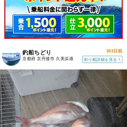
303日前
釣船ちどり
京都府 京丹後市 久美浜港
釣り船詳細を見る