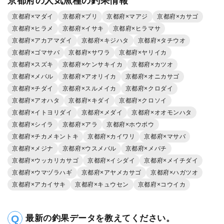
京都府の人気魚種の釣果情報
京都府×マダイ
京都府×ブリ
京都府×マアジ
京都府×カサゴ
京都府×ヒラメ
京都府×イサキ
京都府×ヒラマサ
京都府×アカアマダイ
京都府×キジハタ
京都府×タチウオ
京都府×ゴマサバ
京都府×サワラ
京都府×ヤリイカ
京都府×スズキ
京都府×ケンサキイカ
京都府×カツオ
京都府×メバル
京都府×アオリイカ
京都府×オニカサゴ
京都府×チダイ
京都府×スルメイカ
京都府×クロダイ
京都府×アオハタ
京都府×キダイ
京都府×クロソイ
京都府×イトヨリダイ
京都府×メダイ
京都府×オオモンハタ
京都府×シイラ
京都府×アラ
京都府×ホウボウ
京都府×チカメキントキ
京都府×カイワリ
京都府×マサバ
京都府×メジナ
京都府×ウスメバル
京都府×メバチ
京都府×ウッカリカサゴ
京都府×イシダイ
京都府×メイチダイ
京都府×ウマヅラハギ
京都府×アヤメカサゴ
京都府×ハガツオ
京都府×アカイサキ
京都府×キュウセン
京都府×コウイカ
最新の釣果データを教えてください。