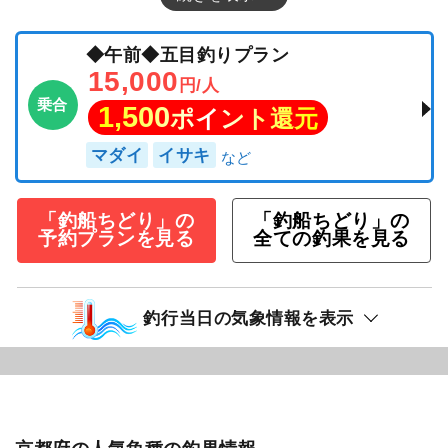
◆午前◆五目釣りプラン
15,000
円/人
乗合
1,500
ポイント還元
マダイ
イサキ
「釣船ちどり」の
「釣船ちどり」の
予約プランを見る
全ての釣果を見る
釣行当日の気象情報を表示