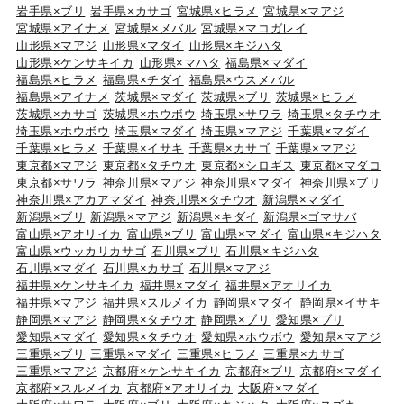
岩手県×ブリ
岩手県×カサゴ
宮城県×ヒラメ
宮城県×マアジ
宮城県×アイナメ
宮城県×メバル
宮城県×マコガレイ
山形県×マアジ
山形県×マダイ
山形県×キジハタ
山形県×ケンサキイカ
山形県×マハタ
福島県×マダイ
福島県×ヒラメ
福島県×チダイ
福島県×ウスメバル
福島県×アイナメ
茨城県×マダイ
茨城県×ブリ
茨城県×ヒラメ
茨城県×カサゴ
茨城県×ホウボウ
埼玉県×サワラ
埼玉県×タチウオ
埼玉県×ホウボウ
埼玉県×マダイ
埼玉県×マアジ
千葉県×マダイ
千葉県×ヒラメ
千葉県×イサキ
千葉県×カサゴ
千葉県×マアジ
東京都×マアジ
東京都×タチウオ
東京都×シロギス
東京都×マダコ
東京都×サワラ
神奈川県×マアジ
神奈川県×マダイ
神奈川県×ブリ
神奈川県×アカアマダイ
神奈川県×タチウオ
新潟県×マダイ
新潟県×ブリ
新潟県×マアジ
新潟県×キダイ
新潟県×ゴマサバ
富山県×アオリイカ
富山県×ブリ
富山県×マダイ
富山県×キジハタ
富山県×ウッカリカサゴ
石川県×ブリ
石川県×キジハタ
石川県×マダイ
石川県×カサゴ
石川県×マアジ
福井県×ケンサキイカ
福井県×マダイ
福井県×アオリイカ
福井県×マアジ
福井県×スルメイカ
静岡県×マダイ
静岡県×イサキ
静岡県×マアジ
静岡県×タチウオ
静岡県×ブリ
愛知県×ブリ
愛知県×マダイ
愛知県×タチウオ
愛知県×ホウボウ
愛知県×マアジ
三重県×ブリ
三重県×マダイ
三重県×ヒラメ
三重県×カサゴ
三重県×マアジ
京都府×ケンサキイカ
京都府×ブリ
京都府×マダイ
京都府×スルメイカ
京都府×アオリイカ
大阪府×マダイ