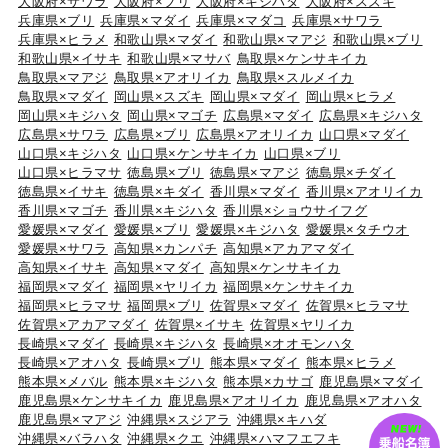
大阪府×サワラ
大阪府×ブリ
大阪府×キジハタ
大阪府×スズキ
兵庫県×ブリ
兵庫県×マダイ
兵庫県×マダコ
兵庫県×サワラ
兵庫県×ヒラメ
和歌山県×マダイ
和歌山県×マアジ
和歌山県×ブリ
和歌山県×イサキ
和歌山県×マサバ
鳥取県×ケンサキイカ
鳥取県×マアジ
鳥取県×アオリイカ
鳥取県×スルメイカ
鳥取県×マダイ
岡山県×スズキ
岡山県×マダイ
岡山県×ヒラメ
岡山県×キジハタ
岡山県×マゴチ
広島県×マダイ
広島県×キジハタ
広島県×サワラ
広島県×ブリ
広島県×アオリイカ
山口県×マダイ
山口県×キジハタ
山口県×ケンサキイカ
山口県×ブリ
山口県×ヒラマサ
徳島県×ブリ
徳島県×マアジ
徳島県×チダイ
徳島県×イサキ
徳島県×キダイ
香川県×マダイ
香川県×アオリイカ
香川県×マゴチ
香川県×キジハタ
香川県×ショウサイフグ
愛媛県×マダイ
愛媛県×ブリ
愛媛県×キジハタ
愛媛県×タチウオ
愛媛県×サワラ
高知県×カンパチ
高知県×アカアマダイ
高知県×イサキ
高知県×マダイ
高知県×ケンサキイカ
福岡県×マダイ
福岡県×ヤリイカ
福岡県×ケンサキイカ
福岡県×ヒラマサ
福岡県×ブリ
佐賀県×マダイ
佐賀県×ヒラマサ
佐賀県×アカアマダイ
佐賀県×イサキ
佐賀県×ヤリイカ
長崎県×マダイ
長崎県×キジハタ
長崎県×オオモンハタ
長崎県×アオハタ
長崎県×ブリ
熊本県×マダイ
熊本県×ヒラメ
熊本県×メバル
熊本県×キジハタ
熊本県×カサゴ
鹿児島県×マダイ
鹿児島県×ケンサキイカ
鹿児島県×アオリイカ
鹿児島県×アオハタ
鹿児島県×マアジ
沖縄県×スジアラ
沖縄県×キハダ
沖縄県×バラハタ
沖縄県×クエ
沖縄県×ハマフエフキ