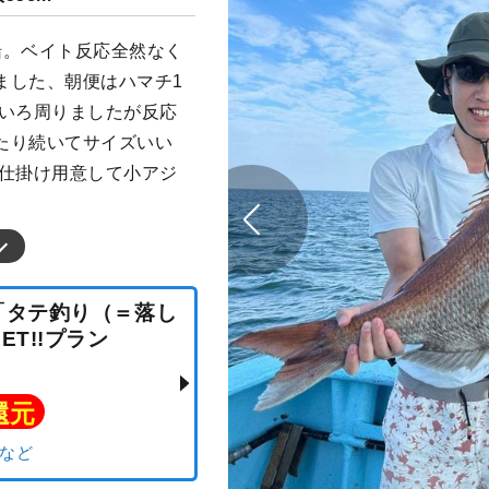
船。ベイト反応全然なく
ました、朝便はハマチ1
ろいろ周りましたが反応
たり続いてサイズいい
の仕掛け用意して小アジ