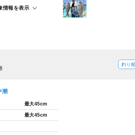
象情報を表示
釣り
港
中潮
最大45cm
最大45cm