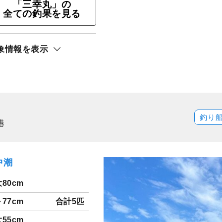
「三幸丸」の
釣りプラン
全ての釣果を見る
ト還元
象情報を表示
釣り
港
中潮
80cm
～77cm
合計5匹
55cm