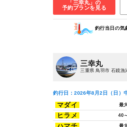
「三幸丸」の
◇午前◇マアジ
予約プランを見る
11,000
円/人
乗合
1,500
ポイン
釣行当日の気
マアジ
三幸丸
三重県 鳥羽市 石鏡漁
釣行日：2026年8月2日（日）
マダイ
最大
ヒラメ
40
ハマチ
最大