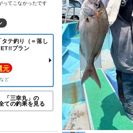
がってこなかったです
 「タテ釣り（＝落し
GET!!プラン
ト還元
「三幸丸」の
全ての釣果を見る
リ）