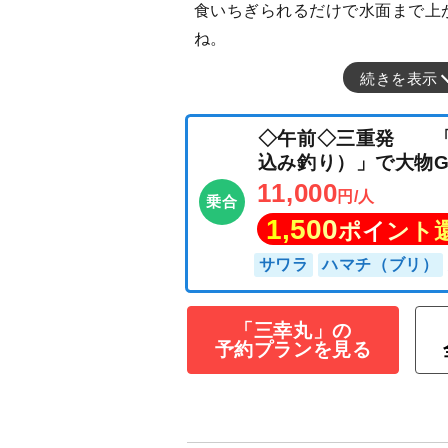
食いちぎられるだけで水面まで上
ね。
続きを表示
◇午前◇三重発
込み釣り）」で大物
11,000
円/人
乗合
1,500
ポイン
「三幸丸」の
予約プランを見る
サワラ
ハマチ（ブ