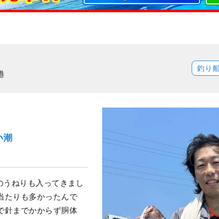
釣り
港
小潮
のうねりも入ってきまし
当たりも多かったんで
で針までかからず胴体