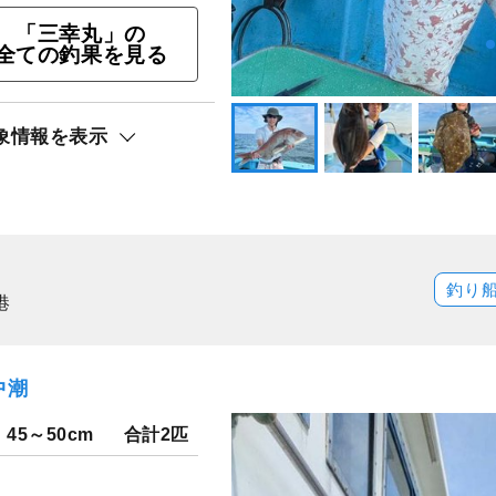
「三幸丸」の
全ての釣果を見る
 「タテ釣り（＝落し
GET!!プラン
象情報を表示
ト還元
リ）
釣り
港
中潮
45～50cm
合計2匹