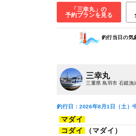
「三幸丸」の
予約プランを見る
◇午前◇三重発
込み釣り）」で大物
釣行当日の気
11,000
円/人
乗合
1,500
ポイン
サワラ
ハマチ（ブ
三幸丸
三重県 鳥羽市 石鏡漁
釣行日：2026年8月1日（土）
マダイ
コダイ
（マダイ）