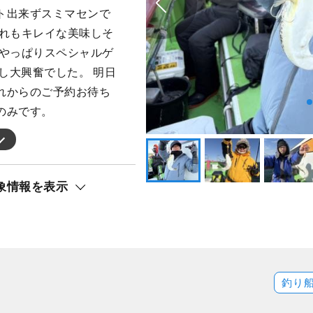
ト出来ずスミマセンで
どれもキレイな美味しそ
はやっぱりスペシャルゲ
出し大興奮でした。 明日
れからのご予約お待ち
のみです。
象情報を表示
釣り