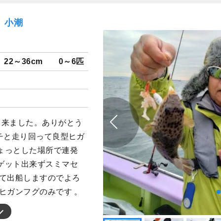
土）小潮
22～36cm
0～6匹
出来ました。ありがとう
チと走り回って良型ヒガ
ょっとした場所で連発
ゲット出来ずスミマセ
れて出船しますのでよろ
ヒガンフグのみです 。