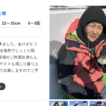
大潮
22～33cm
0～5匹
来ました。ありがとう
れる場所でじっくり我
客様がご対面出来たん
ルゲストも混じり盛り上
って出船しますのでご予