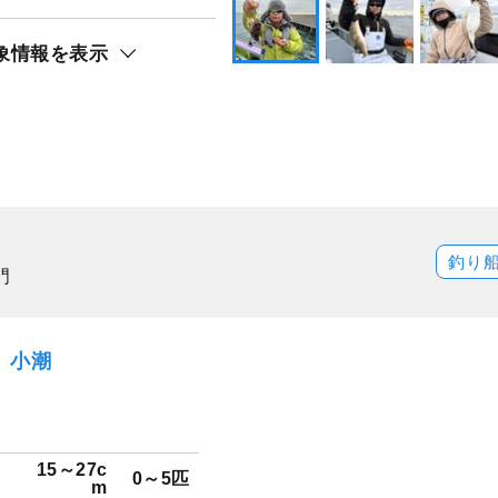
象情報を表示
釣り
門
土）小潮
15～27c
0～5匹
m