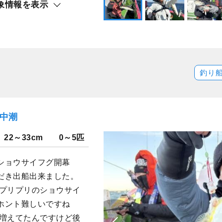
象情報を表示
釣り
）中潮
22～33cm
0～5匹
ショウサイフグ開幕
だき出船出来ました。
にプリプリのショウサイ
ホント難しいですね
に増えてたんですけど後