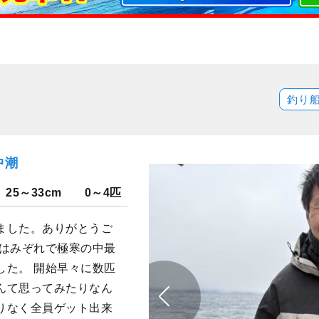
釣り
中潮
25～33cm
0～4匹
ました。ありがとうご
半はみぞれで極寒の中最
した。 開始早々に数匹
んて思ってみたりなん
りなく全員ゲット出来