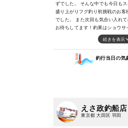
ずでした。 そんな中でも今日も
盛り上がりフグ釣り初挑戦のお客
でした。 また次回も気合い入れ
お待ちしてます！釣果はショウサ
続きを表示
釣行当日の気
えさ政釣船店
東京都 大田区 羽田