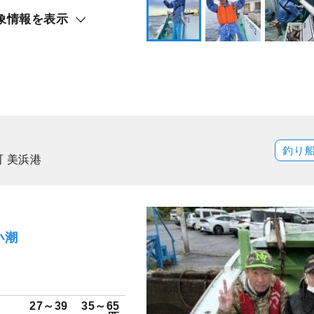
象情報を表示
釣り
 美浜港
小潮
ソ
27～39
35～65