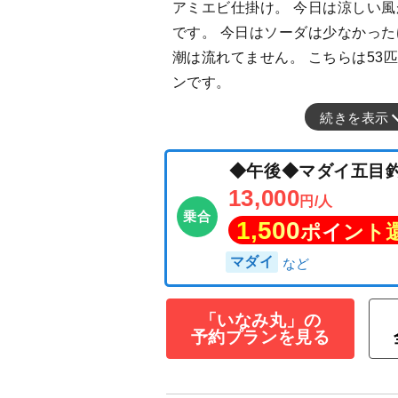
アミエビ仕掛け。 今日は涼しい
です。 今日はソーダは少なかっ
潮は流れてません。 こちらは53
ンです。
続きを表示
◆午後◆マダイ
13,000
円/人
乗合
1,500
ポイン
「いなみ丸」の
予約プランを見る
マダイ