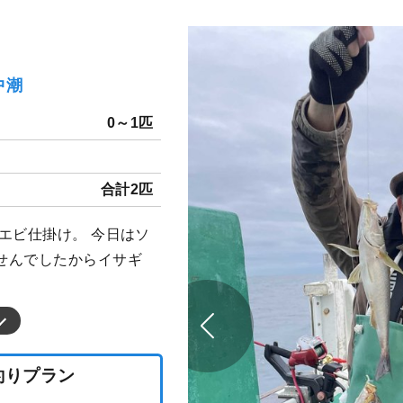
中潮
）
0～1匹
合計2匹
エビ仕掛け。 今日はソ
せんでしたからイサギ