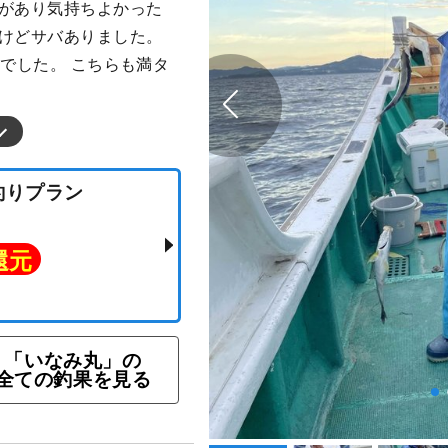
風があり気持ちよかった
たけどサバありました。
匹でした。 こちらも満タ
五目釣りプラン
ト還元
「いなみ丸」の
全ての釣果を見る