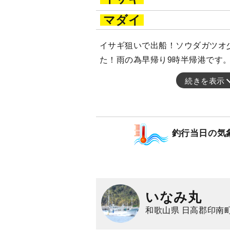
マダイ
イサギ狙いで出船！ソウダガツオ
た！雨の為早帰り9時半帰港です
続きを表示
釣行当日の気
いなみ丸
和歌山県 日高郡印南町