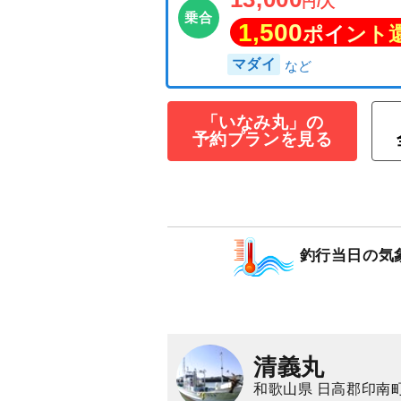
「いなみ丸」の
予約プランを見る
◆午後◆マダイ
13,000
円/人
乗合
1,500
ポイン
釣行当日の気
マダイ
清義丸
和歌山県 日高郡印南町