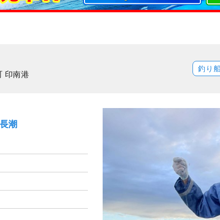
釣り
 印南港
）長潮
）