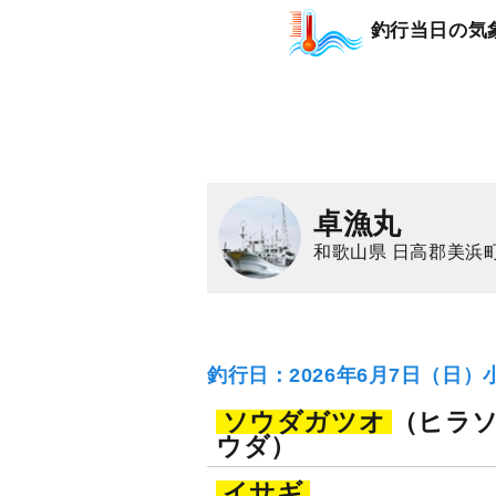
釣行当日の気
卓漁丸
和歌山県 日高郡美浜町
釣行日：2026年6月7日（日）
ソウダガツオ
（ヒラ
ウダ）
イサギ