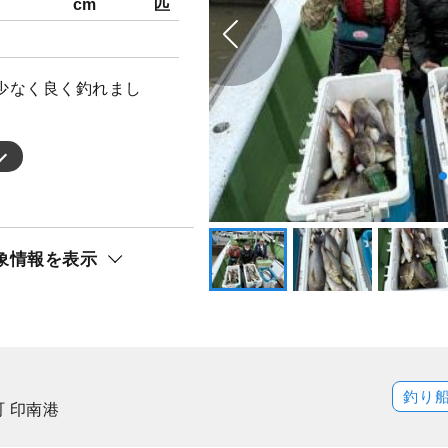
cm
匹
少なく良く釣れまし
。
象情報を表示
釣り
 印南港